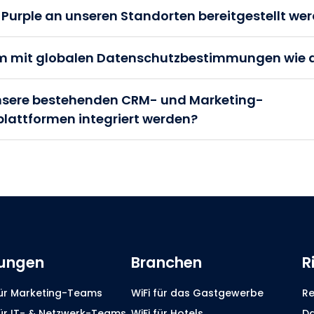
 Purple an unseren Standorten bereitgestellt we
orm mit globalen Datenschutzbestimmungen wie 
unsere bestehenden CRM- und Marketing-
lattformen integriert werden?
ungen
Branchen
R
für Marketing-Teams
WiFi für das Gastgewerbe
Re
für IT- & Netzwerk-Teams
WiFi für Hotels
Da