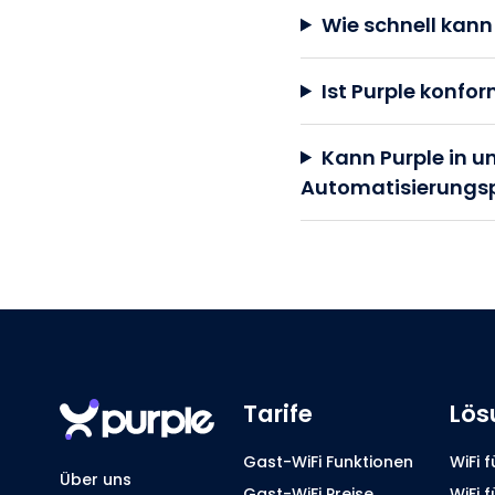
Wie schnell kann
Ist Purple konf
Kann Purple in 
Automatisierungsp
Tarife
Lös
Gast-WiFi Funktionen
WiFi 
Über uns
Gast-WiFi Preise
WiFi 