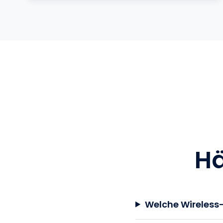
Vertraut von den weltweit größten Marke
Hä
Welche Wireless-