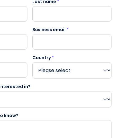
Last name
*
Business email
*
Country
*
nterested in?
 to know?