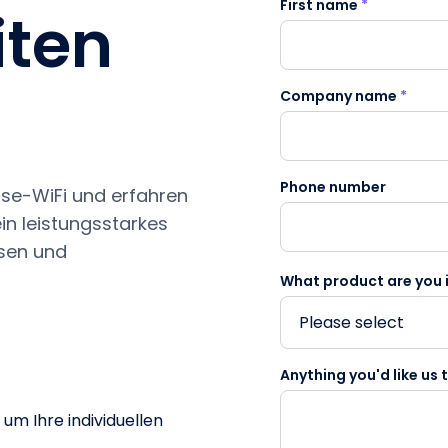
First name
*
iten
Company name
*
Phone number
ise-WiFi und erfahren
ein leistungsstarkes
sen und
What product are you i
Anything you'd like us
um Ihre individuellen