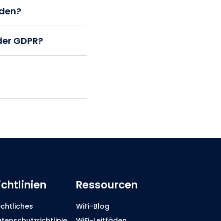
rden?
der GDPR?
ichtlinien
Ressourcen
chtliches
WiFi-Blog
tenschutzrichtlinie
WiFi-Leitfäden