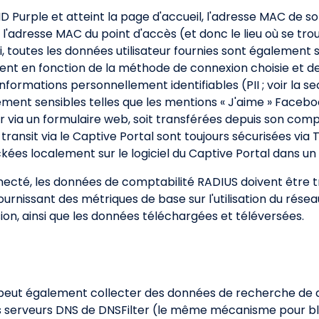
SSID Purple et atteint la page d'accueil, l'adresse MAC de 
e l'adresse MAC du point d'accès (et donc le lieu où se trouv
Fi, toutes les données utilisateur fournies sont également 
nt en fonction de la méthode de connexion choisie et de 
nformations personnellement identifiables (PII ; voir la sec
ement sensibles telles que les mentions « J'aime » Facebo
eur via un formulaire web, soit transférées depuis son compt
ransit via le Captive Portal sont toujours sécurisées via 
ckées localement sur le logiciel du Captive Portal dans 
onnecté, les données de comptabilité RADIUS doivent être
urnissant des métriques de base sur l'utilisation du réseau
ssion, ainsi que les données téléchargées et téléversées.
le peut également collecter des données de recherche de 
res serveurs DNS de DNSFilter (le même mécanisme pour bl