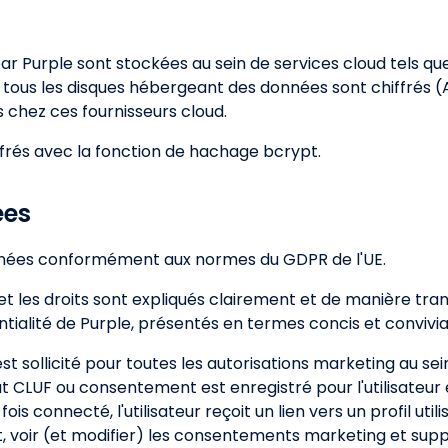
r Purple sont stockées au sein de services cloud tels q
ous les disques hébergeant des données sont chiffrés (AE
s chez ces fournisseurs cloud.
ffrés avec la fonction de hachage bcrypt.
ées
onnées conformément aux normes du GDPR de l'UE.
et les droits sont expliqués clairement et de manière trans
entialité de Purple, présentés en termes concis et convivia
t sollicité pour toutes les autorisations marketing au sein
out CLUF ou consentement est enregistré pour l'utilisateur et
s connecté, l'utilisateur reçoit un lien vers un profil utili
t, voir (et modifier) les consentements marketing et s