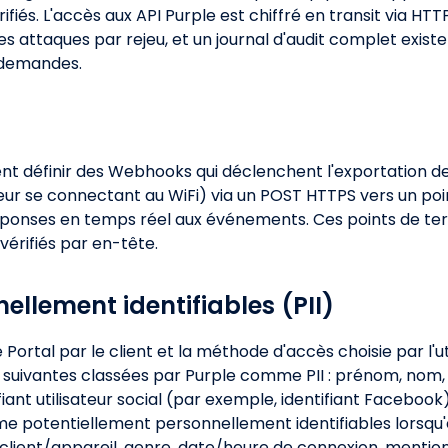
rifiés. L'accès aux API Purple est chiffré en transit via H
 attaques par rejeu, et un journal d'audit complet exist
 demandes.
ent définir des Webhooks qui déclenchent l'exportation d
teur se connectant au WiFi) via un POST HTTPS vers un poi
s réponses en temps réel aux événements. Ces points de t
 vérifiés par en-tête.
ellement identifiables (PII)
Portal par le client et la méthode d'accès choisie par l'uti
 suivantes classées par Purple comme PII : prénom, nom,
iant utilisateur social (par exemple, identifiant Facebook)
e potentiellement personnellement identifiables lorsqu
client/appareil, genre, date/heure de connexion, mention