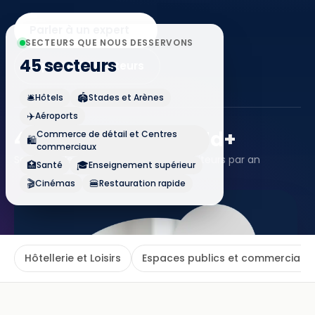
Parler à un expert
SECTEURS QUE NOUS DESSERVONS
45 secteurs
Explorer 45 secteurs
🛎️
🏟️
Hôtels
Stades et Arènes
✈️
Aéroports
45+
120k+
1Md+
Commerce de détail et Centres
🛍️
commerciaux
Secteurs desservis
Sites connectés
Visiteurs par an
🏥
🎓
Santé
Enseignement supérieur
🎬
🍔
Cinémas
Restauration rapide
Hôtellerie et Loisirs
Espaces publics et commerciaux