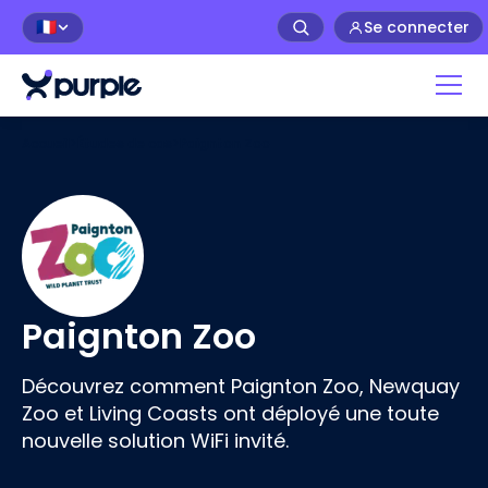
Se connecter
🇫🇷
Accueil
>
Études de cas
>
Paignton Zoo
Paignton Zoo
Découvrez comment Paignton Zoo, Newquay
Zoo et Living Coasts ont déployé une toute
nouvelle solution WiFi invité.