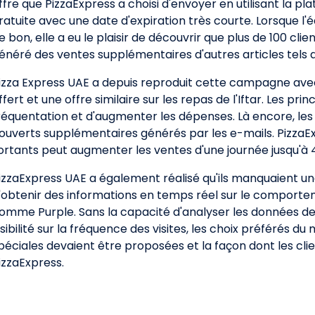
ffre que PizzaExpress a choisi d'envoyer en utilisant la p
ratuite avec une date d'expiration très courte. Lorsque 
e bon, elle a eu le plaisir de découvrir que plus de 100 clie
énéré des ventes supplémentaires d'autres articles tels q
izza Express UAE a depuis reproduit cette campagne avec d
ffert et une offre similaire sur les repas de l'Iftar. Les pri
réquentation et d'augmenter les dépenses. Là encore, les
ouverts supplémentaires générés par les e-mails. PizzaEx
ortants peut augmenter les ventes d'une journée jusqu'à 
izzaExpress UAE a également réalisé qu'ils manquaient u
'obtenir des informations en temps réel sur le comporte
omme Purple. Sans la capacité d'analyser les données de 
isibilité sur la fréquence des visites, les choix préférés d
péciales devaient être proposées et la façon dont les cl
izzaExpress.