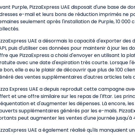
vant Purple, PizzaExpress UAE disposait d'une base de d
dresses e-mail et leurs bons de réduction imprimés ne pa
emaines seulement après l'installation de Purple, 10 000 
ollectés.
izzaExpress UAE a désormais la capacité d'exporter des 
'API, puis d'utiliser ces données pour maintenir à jour les
ffre que PizzaExpress a choisi d'envoyer en utilisant la p
ratuite avec une date d'expiration très courte. Lorsque 
e bon, elle a eu le plaisir de découvrir que plus de 100 clie
énéré des ventes supplémentaires d'autres articles tels q
izza Express UAE a depuis reproduit cette campagne avec d
ffert et une offre similaire sur les repas de l'Iftar. Les pri
réquentation et d'augmenter les dépenses. Là encore, les
ouverts supplémentaires générés par les e-mails. PizzaEx
ortants peut augmenter les ventes d'une journée jusqu'à 
izzaExpress UAE a également réalisé qu'ils manquaient u