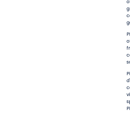
o
g
c
g
P
o
f
c
s
P
d
c
v
s
P