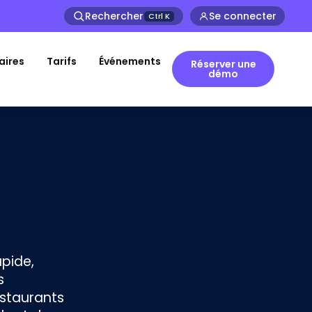
Rechercher
Se connecter
Ctrl
K
aires
Tarifs
Événements
Réserver une
démo
apide,
s
estaurants