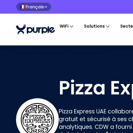
Français
🇫🇷
WiFi
Solutions
Secte
Accueil
>
Études de cas
>
Pizza Express UAE
Pizza E
Pizza Express UAE collabore
gratuit et sécurisé à ses 
analytiques. CDW a fourni