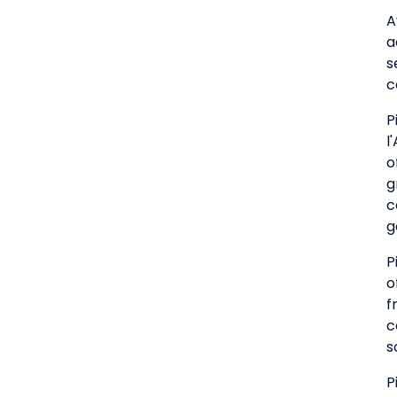
A
a
s
c
P
l
o
g
c
g
P
o
f
c
s
P