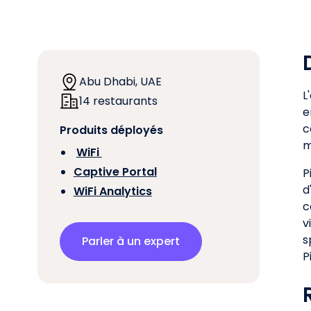
Abu Dhabi, UAE
L
14 restaurants
e
c
Produits déployés
m
‍
WiFi
Captive Portal
P
d
WiFi Analytics
c
v
s
Parler à un expert
P