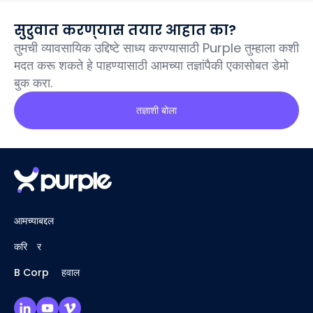
सुरुवात करण्यास तयार आहात का?
तुमची व्यावसायिक उद्दिष्टे साध्य करण्यासाठी Purple तुम्हाला कशी
मदत करू शकते हे पाहण्यासाठी आमच्या तज्ञांपैकी एकासोबत डेमो
बुक करा.
तज्ञाशी बोला
आमच्याबद्दल
करिअर
B Corp अहवाल