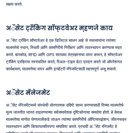
सक्षम करते.
अॅसेट ट्रॅकिंग सॉफ्टवेअर म्हणजे काय
अॅसेट ट्रॅकिंग सॉफ्टवेअर हे एक डिजिटल साधन आहे जे व्यवसायांना त्यांच्या
मालमत्तेचे स्थान, स्थिती आणि कामगिरीचे निरीक्षण आणि व्यवस्थापन करण्यास मदत
करते. बारकोड, RFID आणि GPS सारख्या तंत्रज्ञानाचा वापर करून, हे सॉफ्टवेअर
ट्रॅकिंग प्रक्रिया स्वयंचलित करते, रिअल-टाइम डेटा प्रदान करते जो ऑपरेशनल
कार्यक्षमता, मालमत्तेचा वापर आणि इन्व्हेंटरी मॅनेजमेंटसाठी महत्त्वपूर्ण असू शकतो.
अॅसेट मॅनेजमेंट
अॅसेट मॅनेजमेंटमध्ये संस्थेची धोरणात्मक उद्दिष्टे साध्य करण्यासाठी तिच्या मालमत्तेचे
मूल्य जास्तीत जास्त वाढवण्याच्या सर्वसमावेशक दृष्टिकोनाचा समावेश होतो. हे केवळ
मालमत्तेचा मागोवा घेण्यापलीकडे जाऊन त्यांच्या कामगिरीचे ऑप्टिमायझेशन, जीवनचक्र
व्यवस्थापन आणि किफायतशीरपणा समाविष्ट करते. प्रभावी अॅसेट मॅनेजमेंट हे