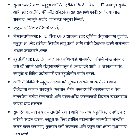
सुलभ एकत्रीकरण: ब्लूटूथ अॅसेट ट्रॅकिंग सिस्टीम विद्यमान IT पायाभूत सुविधा
आणि इतर अॅसेट मॅनेजमेंट सॉफ्टवेअरसह सहजपणे एकत्रित केल्या जाऊ
शकतात, ज्यामुळे अखंड वापरकर्ता अनुभव मिळतो.
ब्लूटूथ अॅसेट ट्रॅकिंगचे फायदे
किफायतशीरपणा: RFID किंवा GPS सारख्या इतर ट्रॅकिंग तंत्रज्ञानाच्या तुलनेत,
ब्लूटूथ अॅसेट ट्रॅकिंग सिस्टीम लागू करणे आणि त्यांची देखभाल करणे सामान्यतः
अधिक परवडणारे असते.
बहुउद्देशीयता: BLE टॅग जवळजवळ कोणत्याही मालमत्तेला जोडले जाऊ शकतात,
जसे की साधने आणि यंत्रसामग्रीपासून ते कागदपत्रे आणि IT उपकरणांपर्यंत,
ज्यामुळे हा विविध उद्योगांसाठी एक बहुउद्देशीय पर्याय बनतो.
अॅक्सेसिबिलिटी: ब्लूटूथ तंत्रज्ञानाने सुसज्ज असलेल्या स्मार्टफोन आणि
टॅब्लेटच्या व्यापक वापरामुळे, व्यवसाय विशेष उपकरणांची आवश्यकता न घेता
मालमत्तेचा मागोवा घेण्यासाठी आणि व्यवस्थापित करण्यासाठी विद्यमान उपकरणांचा
फायदा घेऊ शकतात.
सुधारित मालमत्ता वापर: मालमत्तेचे स्थान आणि वापराच्या पद्धतींबद्दल तपशीलवार
माहिती प्रदान करून, ब्लूटूथ अॅसेट ट्रॅकिंग व्यवसायांना मालमत्तेचा जास्तीत
जास्त वापर करण्यास, नुकसान कमी करण्यास आणि एकूण कार्यक्षमता सुधारण्यास
मदत करते.