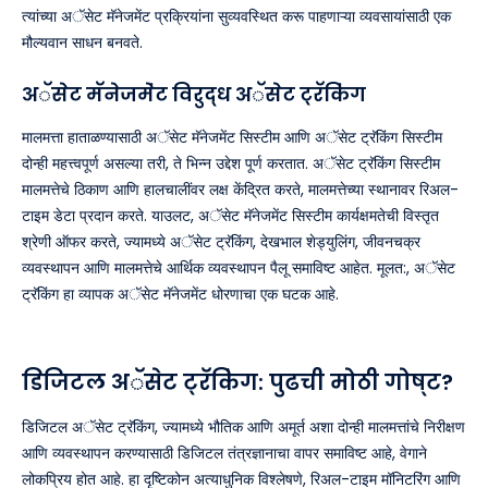
त्यांच्या अॅसेट मॅनेजमेंट प्रक्रियांना सुव्यवस्थित करू पाहणाऱ्या व्यवसायांसाठी एक
मौल्यवान साधन बनवते.
अॅसेट मॅनेजमेंट विरुद्ध अॅसेट ट्रॅकिंग
मालमत्ता हाताळण्यासाठी अॅसेट मॅनेजमेंट सिस्टीम आणि अॅसेट ट्रॅकिंग सिस्टीम
दोन्ही महत्त्वपूर्ण असल्या तरी, ते भिन्न उद्देश पूर्ण करतात. अॅसेट ट्रॅकिंग सिस्टीम
मालमत्तेचे ठिकाण आणि हालचालींवर लक्ष केंद्रित करते, मालमत्तेच्या स्थानावर रिअल-
टाइम डेटा प्रदान करते. याउलट, अॅसेट मॅनेजमेंट सिस्टीम कार्यक्षमतेची विस्तृत
श्रेणी ऑफर करते, ज्यामध्ये अॅसेट ट्रॅकिंग, देखभाल शेड्युलिंग, जीवनचक्र
व्यवस्थापन आणि मालमत्तेचे आर्थिक व्यवस्थापन पैलू समाविष्ट आहेत. मूलत:, अॅसेट
ट्रॅकिंग हा व्यापक अॅसेट मॅनेजमेंट धोरणाचा एक घटक आहे.
डिजिटल अॅसेट ट्रॅकिंग: पुढची मोठी गोष्ट?
डिजिटल अॅसेट ट्रॅकिंग, ज्यामध्ये भौतिक आणि अमूर्त अशा दोन्ही मालमत्तांचे निरीक्षण
आणि व्यवस्थापन करण्यासाठी डिजिटल तंत्रज्ञानाचा वापर समाविष्ट आहे, वेगाने
लोकप्रिय होत आहे. हा दृष्टिकोन अत्याधुनिक विश्लेषणे, रिअल-टाइम मॉनिटरिंग आणि