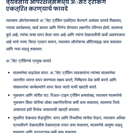
व्यवसाय ऑपरेशन्समध्ये अॅसेट ट्रॅकिंग
एकत्रित करण्याचे फायदे
व्यवसाय ऑपरेशन्समध्ये अॅसेट ट्रॅकिंग एकत्रित केल्याने असंख्य फायदे मिळतात,
ज्याचा कार्यक्षमता, खर्च कपात आणि निर्णय घेण्यावर लक्षणीय परिणाम होतो. मालमत्ता
कुठे आहे, त्यांचा कसा वापर केला जात आहे आणि त्यांना देखभालीची कधी आवश्यकता
आहे याचे स्पष्ट चित्र प्रदान करून, व्यवसाय ऑपरेशन्स ऑप्टिमाइझ करू शकतात
आणि नफा वाढवू शकतात.
अॅसेट ट्रॅकिंगचे प्रमुख फायदे
मालमत्तेचा वाढलेला वापर: अॅसेट ट्रॅकिंग व्यवसायांना त्यांच्या मालमत्तेचा
जास्तीत जास्त वापर करण्यास सक्षम करते, निष्क्रिय वेळ कमी करते आणि
संसाधनांचा कार्यक्षमतेने वापर केला जातो याची खात्री करते.
नुकसान आणि चोरीत घट: रिअल-टाइम ट्रॅकिंग क्षमतांसह, व्यवसाय मालमत्तेचे
नुकसान किंवा चोरीचा धोका लक्षणीयरीत्या कमी करू शकतात, मालमत्ता जिथे
असायला हवी तिथेच असल्याची खात्री करतात.
सुधारित देखभाल शेड्युलिंग: वापर आणि स्थितीचा मागोवा घेऊन, व्यवसाय अधिक
प्रभावीपणे देखभालीचे वेळापत्रक तयार करू शकतात, मालमत्तेचे आयुष्य वाढवू
शकतात आणि डाउनटाइम कमी करू शकतात.