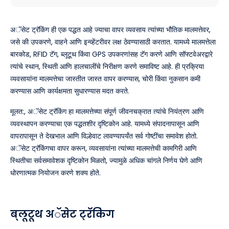
अॅसेट ट्रॅकिंग ही एक पद्धत आहे ज्याचा वापर व्यवसाय त्यांच्या भौतिक मालमत्तेवर,
जसे की उपकरणे, वाहने आणि इन्व्हेंटरीवर लक्ष ठेवण्यासाठी करतात. यामध्ये मालमत्तेला
बारकोड, RFID टॅग, ब्लूटूथ किंवा GPS उपकरणांसह टॅग करणे आणि सॉफ्टवेअरद्वारे
त्यांचे स्थान, स्थिती आणि हालचालींचे निरीक्षण करणे समाविष्ट आहे. ही प्रक्रिया
व्यवसायांना मालमत्तेचा जास्तीत जास्त वापर करण्यास, चोरी किंवा नुकसान कमी
करण्यास आणि कार्यक्षमता सुधारण्यास मदत करते.
मूलत:, अॅसेट ट्रॅकिंग हा मालमत्तेच्या संपूर्ण जीवनचक्रात त्यांचे नियंत्रण आणि
व्यवस्थापन करण्याचा एक पद्धतशीर दृष्टिकोन आहे. यामध्ये संपादनापासून आणि
वापरापासून ते देखभाल आणि विल्हेवाट लावण्यापर्यंत सर्व गोष्टींचा समावेश होतो.
अॅसेट ट्रॅकिंगचा वापर करून, व्यवसायांना त्यांच्या मालमत्तेची कामगिरी आणि
स्थितीचा सर्वसमावेशक दृष्टिकोन मिळतो, ज्यामुळे अधिक चांगले निर्णय घेणे आणि
धोरणात्मक नियोजन करणे शक्य होते.
ब्लूटूथ अॅसेट ट्रॅकिंग