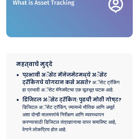
महत्वाचे मुद्दे
प्रभावी अॅसेट मॅनेजमेंटमध्ये अॅसेट
ट्रॅकिंगचे योगदान कसे असते?
अॅसेट ट्रॅकिंग
हा प्रभावी अॅसेट मॅनेजमेंटचा एक मूलभूत घटक आहे.
डिजिटल अॅसेट ट्रॅकिंग: पुढची मोठी गोष्ट?
डिजिटल अॅसेट ट्रॅकिंग, ज्यामध्ये भौतिक आणि अमूर्त
अशा दोन्ही मालमत्तांचे निरीक्षण आणि व्यवस्थापन
करण्यासाठी डिजिटल तंत्रज्ञानाचा वापर समाविष्ट आहे,
वेगाने लोकप्रिय होत आहे.