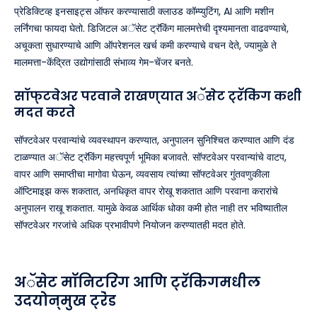
प्रेडिक्टिव्ह इनसाइट्स ऑफर करण्यासाठी क्लाउड कॉम्प्युटिंग, AI आणि मशीन
लर्निंगचा फायदा घेतो. डिजिटल अॅसेट ट्रॅकिंग मालमत्तेची दृश्यमानता वाढवण्याचे,
अचूकता सुधारण्याचे आणि ऑपरेशनल खर्च कमी करण्याचे वचन देते, ज्यामुळे ते
मालमत्ता-केंद्रित उद्योगांसाठी संभाव्य गेम-चेंजर बनते.
सॉफ्टवेअर परवाने राखण्यात अॅसेट ट्रॅकिंग कशी
मदत करते
सॉफ्टवेअर परवान्यांचे व्यवस्थापन करण्यात, अनुपालन सुनिश्चित करण्यात आणि दंड
टाळण्यात अॅसेट ट्रॅकिंग महत्त्वपूर्ण भूमिका बजावते. सॉफ्टवेअर परवान्यांचे वाटप,
वापर आणि समाप्तीचा मागोवा घेऊन, व्यवसाय त्यांच्या सॉफ्टवेअर गुंतवणुकीला
ऑप्टिमाइझ करू शकतात, अनधिकृत वापर रोखू शकतात आणि परवाना करारांचे
अनुपालन राखू शकतात. यामुळे केवळ आर्थिक धोका कमी होत नाही तर भविष्यातील
सॉफ्टवेअर गरजांचे अधिक प्रभावीपणे नियोजन करण्यातही मदत होते.
अॅसेट मॉनिटरिंग आणि ट्रॅकिंगमधील
उदयोन्मुख ट्रेंड