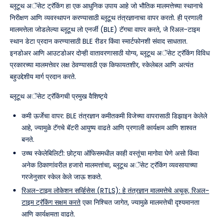
ब्लूटूथ अॅसेट ट्रॅकिंग हा एक आधुनिक उपाय आहे जो भौतिक मालमत्तेच्या स्थानाचे
निरीक्षण आणि व्यवस्थापन करण्यासाठी ब्लूटूथ तंत्रज्ञानाचा वापर करतो. ही प्रणाली
मालमत्तेला जोडलेल्या ब्लूटूथ लो एनर्जी (BLE) टॅगचा वापर करते, जे रिअल-टाइम
स्थान डेटा प्रदान करण्यासाठी BLE रीडर किंवा स्मार्टफोनशी संवाद साधतात.
इनडोअर आणि आउटडोअर दोन्ही वातावरणासाठी योग्य, ब्लूटूथ अॅसेट ट्रॅकिंग विविध
प्रकारच्या मालमत्तेवर लक्ष ठेवण्यासाठी एक किफायतशीर, स्केलेबल आणि अत्यंत
बहुउद्देशीय मार्ग प्रदान करते.
ब्लूटूथ अॅसेट ट्रॅकिंगची प्रमुख वैशिष्ट्ये
कमी ऊर्जेचा वापर: BLE तंत्रज्ञान कमीतकमी विजेच्या वापरासाठी डिझाइन केलेले
आहे, ज्यामुळे टॅगचे बॅटरी आयुष्य वाढते आणि प्रणाली कार्यक्षम आणि शाश्वत
बनते.
उच्च स्केलेबिलिटी: छोट्या ऑफिसमधील काही वस्तूंचा मागोवा घेणे असो किंवा
अनेक ठिकाणांवरील हजारो मालमत्तांचा, ब्लूटूथ अॅसेट ट्रॅकिंग व्यवसायाच्या
गरजेनुसार स्केल केले जाऊ शकते.
रिअल-टाइम लोकेशन सर्व्हिसेस (RTLS): हे तंत्रज्ञान मालमत्तेचे अचूक, रिअल-
टाइम ट्रॅकिंग सक्षम करते
एका निश्चित जागेत, ज्यामुळे मालमत्तेची दृश्यमानता
आणि कार्यक्षमता वाढते.