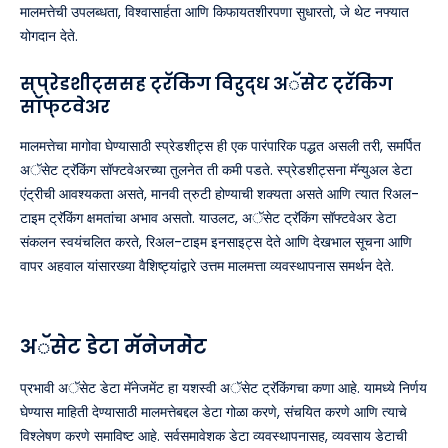
मालमत्तेची उपलब्धता, विश्वासार्हता आणि किफायतशीरपणा सुधारतो, जे थेट नफ्यात
योगदान देते.
स्प्रेडशीट्ससह ट्रॅकिंग विरुद्ध अॅसेट ट्रॅकिंग
सॉफ्टवेअर
मालमत्तेचा मागोवा घेण्यासाठी स्प्रेडशीट्स ही एक पारंपारिक पद्धत असली तरी, समर्पित
अॅसेट ट्रॅकिंग सॉफ्टवेअरच्या तुलनेत ती कमी पडते. स्प्रेडशीट्सना मॅन्युअल डेटा
एंट्रीची आवश्यकता असते, मानवी त्रुटी होण्याची शक्यता असते आणि त्यात रिअल-
टाइम ट्रॅकिंग क्षमतांचा अभाव असतो. याउलट, अॅसेट ट्रॅकिंग सॉफ्टवेअर डेटा
संकलन स्वयंचलित करते, रिअल-टाइम इनसाइट्स देते आणि देखभाल सूचना आणि
वापर अहवाल यांसारख्या वैशिष्ट्यांद्वारे उत्तम मालमत्ता व्यवस्थापनास समर्थन देते.
अॅसेट डेटा मॅनेजमेंट
प्रभावी अॅसेट डेटा मॅनेजमेंट हा यशस्वी अॅसेट ट्रॅकिंगचा कणा आहे. यामध्ये निर्णय
घेण्यास माहिती देण्यासाठी मालमत्तेबद्दल डेटा गोळा करणे, संचयित करणे आणि त्याचे
विश्लेषण करणे समाविष्ट आहे. सर्वसमावेशक डेटा व्यवस्थापनासह, व्यवसाय डेटाची