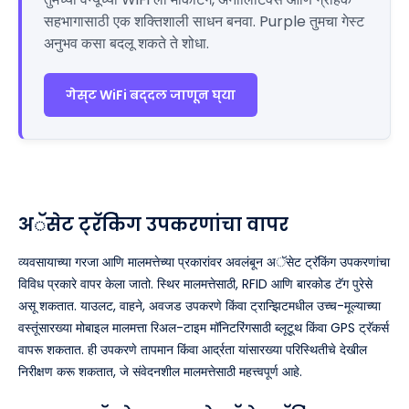
सहभागासाठी एक शक्तिशाली साधन बनवा. Purple तुमचा गेस्ट
अनुभव कसा बदलू शकते ते शोधा.
गेस्ट WiFi बद्दल जाणून घ्या
अॅसेट ट्रॅकिंग उपकरणांचा वापर
व्यवसायाच्या गरजा आणि मालमत्तेच्या प्रकारांवर अवलंबून अॅसेट ट्रॅकिंग उपकरणांचा
विविध प्रकारे वापर केला जातो. स्थिर मालमत्तेसाठी, RFID आणि बारकोड टॅग पुरेसे
असू शकतात. याउलट, वाहने, अवजड उपकरणे किंवा ट्रान्झिटमधील उच्च-मूल्याच्या
वस्तूंसारख्या मोबाइल मालमत्ता रिअल-टाइम मॉनिटरिंगसाठी ब्लूटूथ किंवा GPS ट्रॅकर्स
वापरू शकतात. ही उपकरणे तापमान किंवा आर्द्रता यांसारख्या परिस्थितीचे देखील
निरीक्षण करू शकतात, जे संवेदनशील मालमत्तेसाठी महत्त्वपूर्ण आहे.