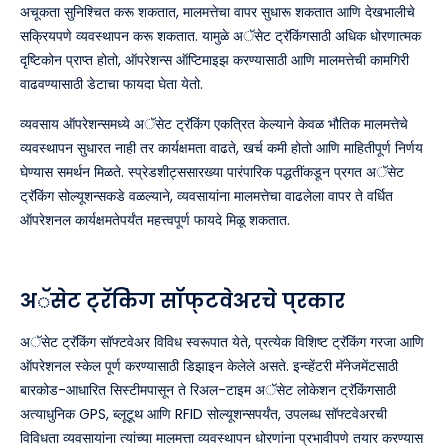
अचूकता सुनिश्चित करू शकतात, मालमत्तेचा वापर सुधारू शकतात आणि देखभालीचे
सक्रियपणे व्यवस्थापन करू शकतात. यामुळे अॅसेट ट्रॅकिंगसाठी अधिक धोरणात्मक
दृष्टिकोन प्राप्त होतो, ऑपरेशन्स ऑप्टिमाइझ करण्यासाठी आणि मालमत्तेची कामगिरी
वाढवण्यासाठी डेटाचा फायदा घेता येतो.
व्यवसाय ऑपरेशन्समध्ये अॅसेट ट्रॅकिंग एकत्रित केल्याने केवळ भौतिक मालमत्तेचे
व्यवस्थापन सुधारत नाही तर कार्यक्षमता वाढते, खर्च कमी होतो आणि माहितीपूर्ण निर्णय
घेण्यास समर्थन मिळते. स्प्रेडशीट्ससारख्या पारंपारिक पद्धतींकडून प्रगत अॅसेट
ट्रॅकिंग सोल्यूशन्सकडे वळल्याने, व्यवसायांना मालमत्तेचा वाढलेला वापर ते वर्धित
ऑपरेशनल कार्यक्षमतेपर्यंत महत्त्वपूर्ण फायदे मिळू शकतात.
अॅसेट ट्रॅकिंग सॉफ्टवेअरचे प्रकार
अॅसेट ट्रॅकिंग सॉफ्टवेअर विविध स्वरूपात येते, प्रत्येक विशिष्ट ट्रॅकिंग गरजा आणि
ऑपरेशनल स्केल पूर्ण करण्यासाठी डिझाइन केलेले असते. इन्व्हेंटरी मॅनेजमेंटसाठी
बारकोड-आधारित सिस्टीमपासून ते रिअल-टाइम अॅसेट लोकेशन ट्रॅकिंगसाठी
अत्याधुनिक GPS, ब्लूटूथ आणि RFID सोल्यूशन्सपर्यंत, उपलब्ध सॉफ्टवेअरची
विविधता व्यवसायांना त्यांच्या मालमत्ता व्यवस्थापन धोरणांना प्रभावीपणे तयार करण्यास