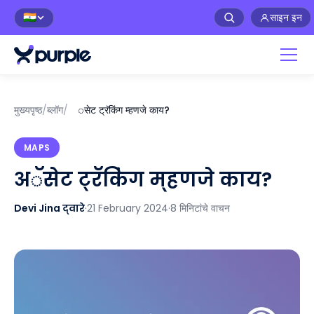
साइन इन
🇮🇳
मुख्यपृष्ठ
/
ब्लॉग
/
अॅसेट ट्रॅकिंग म्हणजे काय?
MAPS
अॅसेट ट्रॅकिंग म्हणजे काय?
Devi Jina द्वारे
·
21 February 2024
·
8 मिनिटांचे वाचन