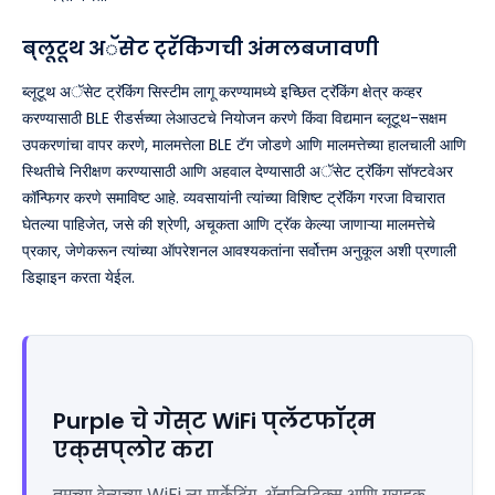
ब्लूटूथ अॅसेट ट्रॅकिंगची अंमलबजावणी
ब्लूटूथ अॅसेट ट्रॅकिंग सिस्टीम लागू करण्यामध्ये इच्छित ट्रॅकिंग क्षेत्र कव्हर
करण्यासाठी BLE रीडर्सच्या लेआउटचे नियोजन करणे किंवा विद्यमान ब्लूटूथ-सक्षम
उपकरणांचा वापर करणे, मालमत्तेला BLE टॅग जोडणे आणि मालमत्तेच्या हालचाली आणि
स्थितीचे निरीक्षण करण्यासाठी आणि अहवाल देण्यासाठी अॅसेट ट्रॅकिंग सॉफ्टवेअर
कॉन्फिगर करणे समाविष्ट आहे. व्यवसायांनी त्यांच्या विशिष्ट ट्रॅकिंग गरजा विचारात
घेतल्या पाहिजेत, जसे की श्रेणी, अचूकता आणि ट्रॅक केल्या जाणाऱ्या मालमत्तेचे
प्रकार, जेणेकरून त्यांच्या ऑपरेशनल आवश्यकतांना सर्वोत्तम अनुकूल अशी प्रणाली
डिझाइन करता येईल.
Purple चे गेस्ट WiFi प्लॅटफॉर्म
एक्सप्लोर करा
तुमच्या वेन्यूच्या WiFi ला मार्केटिंग, ॲनालिटिक्स आणि ग्राहक