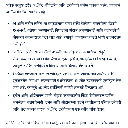
अनेक प्रमुख ट्रेंड अॅसेट मॉनिटरिंग आणि ट्रॅकिंगचे भविष्य घडवत आहेत, ज्यामध्ये
खालील गोष्टींचा समावेश आहे:
AI आणि मशीन लर्निंग: या तंत्रज्ञानाचा वापर ट्रॅक केलेल्या मालमत्तेच्या डेटाचे
���िश्लेषण करण्यासाठी, बिघाडांचा अंदाज लावण्यासाठी आणि देखभालीची
शिफारस करण्यासाठी केला जात आहे, ज्यामुळे कार्यक्षमता वाढते आणि डाउनटाइम
कमी होतो.
अॅसेट ट्रॅकिंगसाठी ब्लॉकचेन: ब्लॉकचेन तंत्रज्ञान मालमत्तेच्या संपूर्ण
जीवनचक्रात त्यांचा मागोवा घेण्याचा एक सुरक्षित, पारदर्शक मार्ग प्रदान करते,
ज्यामुळे ट्रॅकिंग प्रक्रियेत विश्वास आणि विश्वासार्हता वाढते.
वेअरेबल तंत्रज्ञान: मालमत्ता-केंद्रित उद्योगांमधील कामगारांच्या आरोग्य आणि
सुरक्षिततेचे निरीक्षण करण्यासाठी वेअरेबल्सना अॅसेट ट्रॅकिंगमध्ये एकत्रित केले
जात आहे, ज्यामुळे अॅसेट ट्रॅकिंगची व्याप्ती आणखी विस्तारत आहे.
ड्रोन आणि ऑटोनॉमस वाहने: मोठ्या प्रमाणावरील किंवा पोहोचण्यास कठीण
असलेल्या मालमत्तेसाठी, ड्रोन आणि ऑटोनॉमस वाहने तपशीलवार एरियल इमेजरी
आणि डेटा प्रदान करून अॅसेट ट्रॅकिंगमध्ये एक नवीन सीमा देतात.
अॅसेट ट्रॅकिंगचे भविष्य गतिमान आहे, ज्यामध्ये सतत होणारे नवनवीन शोध व्यवसाय