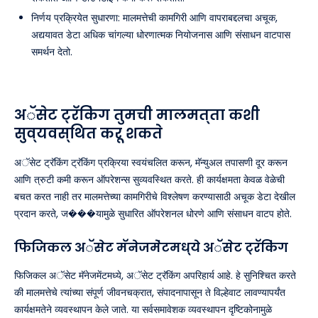
निर्णय प्रक्रियेत सुधारणा: मालमत्तेची कामगिरी आणि वापराबद्दलचा अचूक,
अद्ययावत डेटा अधिक चांगल्या धोरणात्मक नियोजनास आणि संसाधन वाटपास
समर्थन देतो.
अॅसेट ट्रॅकिंग तुमची मालमत्ता कशी
सुव्यवस्थित करू शकते
अॅसेट ट्रॅकिंग ट्रॅकिंग प्रक्रिया स्वयंचलित करून, मॅन्युअल तपासणी दूर करून
आणि त्रुटी कमी करून ऑपरेशन्स सुव्यवस्थित करते. ही कार्यक्षमता केवळ वेळेची
बचत करत नाही तर मालमत्तेच्या कामगिरीचे विश्लेषण करण्यासाठी अचूक डेटा देखील
प्रदान करते, ज���यामुळे सुधारित ऑपरेशनल धोरणे आणि संसाधन वाटप होते.
फिजिकल अॅसेट मॅनेजमेंटमध्ये अॅसेट ट्रॅकिंग
फिजिकल अॅसेट मॅनेजमेंटमध्ये, अॅसेट ट्रॅकिंग अपरिहार्य आहे. हे सुनिश्चित करते
की मालमत्तेचे त्यांच्या संपूर्ण जीवनचक्रात, संपादनापासून ते विल्हेवाट लावण्यापर्यंत
कार्यक्षमतेने व्यवस्थापन केले जाते. या सर्वसमावेशक व्यवस्थापन दृष्टिकोनामुळे