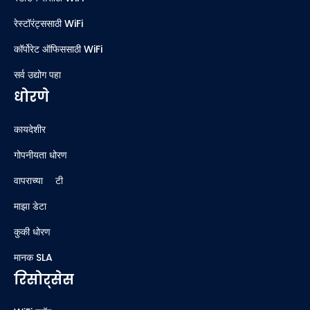
रेस्टॉरंट्ससाठी WiFi
कॉर्पोरेट ऑफिससाठी WiFi
सर्व उद्योग पहा
धोरणे
कायदेशीर
गोपनीयता धोरण
वापराच्या अटी
माझा डेटा
कुकी धोरण
मानक SLA
रिसोर्सेस