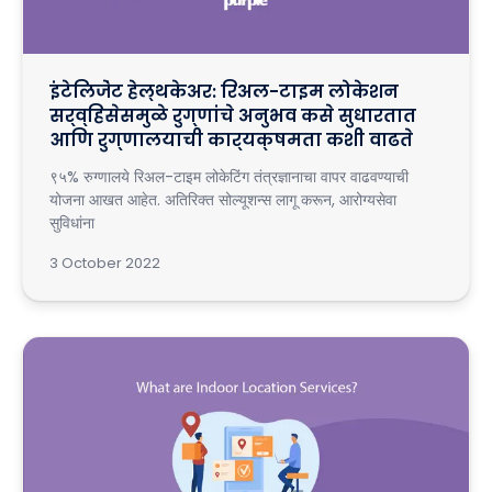
इंटेलिजेंट हेल्थकेअर: रिअल-टाइम लोकेशन
सर्व्हिसेसमुळे रुग्णांचे अनुभव कसे सुधारतात
आणि रुग्णालयाची कार्यक्षमता कशी वाढते
९५% रुग्णालये रिअल-टाइम लोकेटिंग तंत्रज्ञानाचा वापर वाढवण्याची
योजना आखत आहेत. अतिरिक्त सोल्यूशन्स लागू करून, आरोग्यसेवा
सुविधांना
3 October 2022