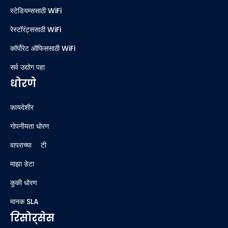
स्टेडियम्ससाठी WiFi
रेस्टॉरंट्ससाठी WiFi
कॉर्पोरेट ऑफिससाठी WiFi
सर्व उद्योग पहा
धोरणे
कायदेशीर
गोपनीयता धोरण
वापराच्या अटी
माझा डेटा
कुकी धोरण
मानक SLA
रिसोर्सेस