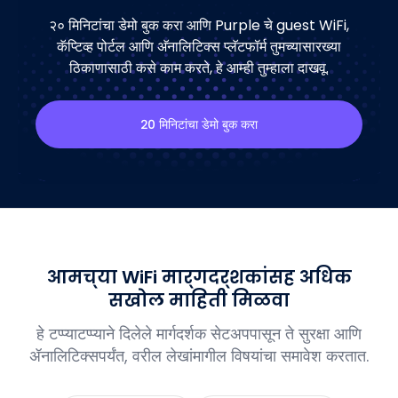
२० मिनिटांचा डेमो बुक करा आणि Purple चे guest WiFi,
कॅप्टिव्ह पोर्टल आणि अ‍ॅनालिटिक्स प्लॅटफॉर्म तुमच्यासारख्या
ठिकाणासाठी कसे काम करते, हे आम्ही तुम्हाला दाखवू.
२० मिनिटांचा डेमो बुक करा
आमच्या WiFi मार्गदर्शकांसह अधिक
सखोल माहिती मिळवा
हे टप्प्याटप्प्याने दिलेले मार्गदर्शक सेटअपपासून ते सुरक्षा आणि
ॲनालिटिक्सपर्यंत, वरील लेखांमागील विषयांचा समावेश करतात.