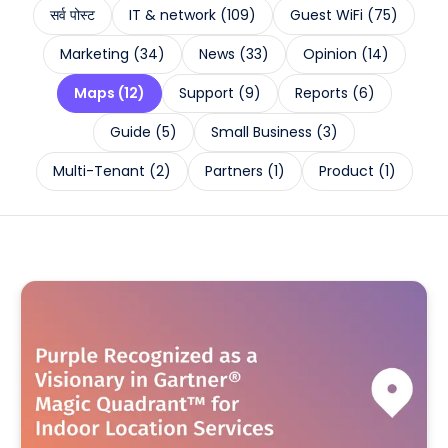
सर्व पोस्ट
IT & network
(
109
)
Guest WiFi
(
75
)
Marketing
(
34
)
News
(
33
)
Opinion
(
14
)
Maps
(
12
)
Support
(
9
)
Reports
(
6
)
Guide
(
5
)
Small Business
(
3
)
Multi-Tenant
(
2
)
Partners
(
1
)
Product
(
1
)