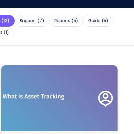
s
(
12
)
Support
(
7
)
Reports
(
5
)
Guide
(
5
)
rs
(
1
)