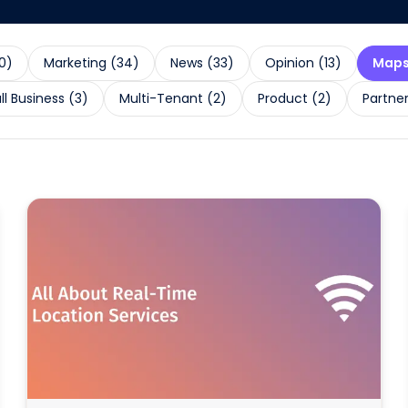
0
)
Marketing
(
34
)
News
(
33
)
Opinion
(
13
)
Map
l Business
(
3
)
Multi-Tenant
(
2
)
Product
(
2
)
Partne