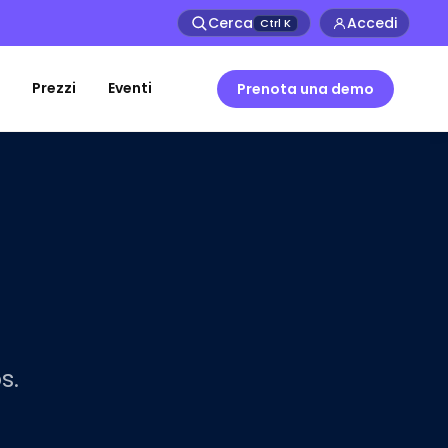
Cerca
Accedi
Ctrl
K
Prezzi
Eventi
Prenota una demo
s.