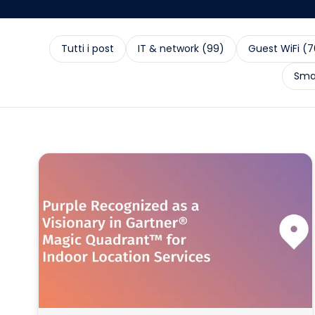
Tutti i post
IT & network
(
99
)
Guest WiFi
(
7
Smal