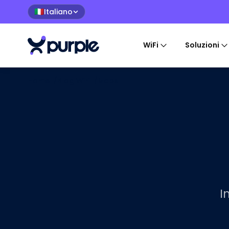
Italiano
🇮🇹
WiFi
Soluzioni
Home
/
Blog WiFi
/
Maps
I