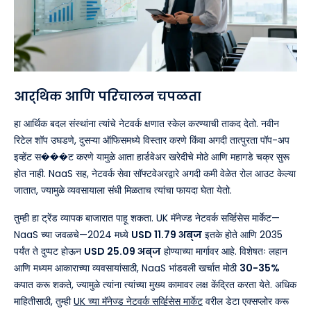
आर्थिक आणि परिचालन चपळता
हा आर्थिक बदल संस्थांना त्यांचे नेटवर्क क्षणात स्केल करण्याची ताकद देतो. नवीन
रिटेल शॉप उघडणे, दुसऱ्या ऑफिसमध्ये विस्तार करणे किंवा अगदी तात्पुरता पॉप-अप
इव्हेंट स���ट करणे यामुळे आता हार्डवेअर खरेदीचे मोठे आणि महागडे चक्र सुरू
होत नाही. NaaS सह, नेटवर्क सेवा सॉफ्टवेअरद्वारे अगदी कमी वेळेत रोल आउट केल्या
जातात, ज्यामुळे व्यवसायाला संधी मिळताच त्यांचा फायदा घेता येतो.
तुम्ही हा ट्रेंड व्यापक बाजारात पाहू शकता. UK मॅनेज्ड नेटवर्क सर्व्हिसेस मार्केट—
NaaS च्या जवळचे—2024 मध्ये
USD 11.79 अब्ज
इतके होते आणि 2035
पर्यंत ते दुप्पट होऊन
USD 25.09 अब्ज
होण्याच्या मार्गावर आहे. विशेषतः लहान
आणि मध्यम आकाराच्या व्यवसायांसाठी, NaaS भांडवली खर्चात मोठी
30-35%
कपात करू शकते, ज्यामुळे त्यांना त्यांच्या मुख्य कामावर लक्ष केंद्रित करता येते. अधिक
माहितीसाठी, तुम्ही
UK च्या मॅनेज्ड नेटवर्क सर्व्हिसेस मार्केट
वरील डेटा एक्सप्लोर करू