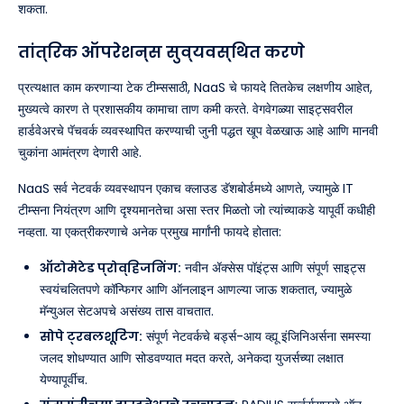
शकता.
तांत्रिक ऑपरेशन्स सुव्यवस्थित करणे
प्रत्यक्षात काम करणाऱ्या टेक टीम्ससाठी, NaaS चे फायदे तितकेच लक्षणीय आहेत,
मुख्यत्वे कारण ते प्रशासकीय कामाचा ताण कमी करते. वेगवेगळ्या साइट्सवरील
हार्डवेअरचे पॅचवर्क व्यवस्थापित करण्याची जुनी पद्धत खूप वेळखाऊ आहे आणि मानवी
चुकांना आमंत्रण देणारी आहे.
NaaS सर्व नेटवर्क व्यवस्थापन एकाच क्लाउड डॅशबोर्डमध्ये आणते, ज्यामुळे IT
टीम्सना नियंत्रण आणि दृश्यमानतेचा असा स्तर मिळतो जो त्यांच्याकडे यापूर्वी कधीही
नव्हता. या एकत्रीकरणाचे अनेक प्रमुख मार्गांनी फायदे होतात:
ऑटोमेटेड प्रोव्हिजनिंग:
नवीन ॲक्सेस पॉइंट्स आणि संपूर्ण साइट्स
स्वयंचलितपणे कॉन्फिगर आणि ऑनलाइन आणल्या जाऊ शकतात, ज्यामुळे
मॅन्युअल सेटअपचे असंख्य तास वाचतात.
सोपे ट्रबलशूटिंग:
संपूर्ण नेटवर्कचे बर्ड्स-आय व्ह्यू इंजिनिअर्सना समस्या
जलद शोधण्यात आणि सोडवण्यात मदत करते, अनेकदा युजर्सच्या लक्षात
येण्यापूर्वीच.