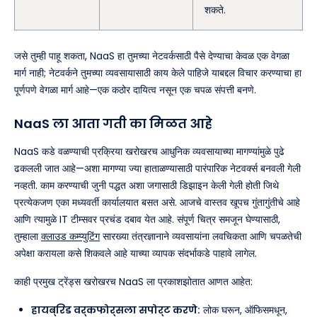
शकते.
जसे तुम्ही पाहू शकता, NaaS हा तुमच्या नेटवर्कसाठी पैसे देण्याचा केवळ एक वेगळा
मार्ग नाही; नेटवर्कने तुमच्या व्यवसायासाठी काय केले पाहिजे याबद्दल विचार करण्याचा हा
पूर्णपणे वेगळा मार्ग आहे—एक कठोर दायित्व नसून एक चपळ संपत्ती बनणे.
NaaS ला आता गती का मिळत आहे
NaaS कडे वळण्याची प्रक्रिया खरोखरच आधुनिक व्यवसायाच्या मागण्यांमुळे पुढे
ढकलली जात आहे—अशा मागण्या ज्या हाताळण्यासाठी पारंपारिक नेटवर्क्स बनवली गेली
नव्हती. काम करण्याची जुनी पद्धत अशा जगासाठी डिझाइन केली गेली होती जिथे
प्रत्येकजण एका मध्यवर्ती कार्यालयात बसत असे. आजचे वास्तव खूपच गुंतागुंतीचे आहे
आणि त्यामुळे IT टीम्सवर प्रचंड दबाव येत आहे. संपूर्ण चित्र समजून घेण्यासाठी,
तुम्हाला
क्लाउड कम्प्युटिंग
सारख्या तंत्रज्ञानाने व्यवसायांना लवचिकता आणि चपळतेची
अपेक्षा करायला कसे शिकवले आहे याच्या व्यापक संदर्भाकडे पाहावे लागेल.
काही प्रमुख ट्रेंड्स खरोखरच NaaS ला प्रकाशझोतात आणत आहेत:
हायब्रिड वर्कफोर्सला सपोर्ट करणे:
लोक घरून, ऑफिसमधून,