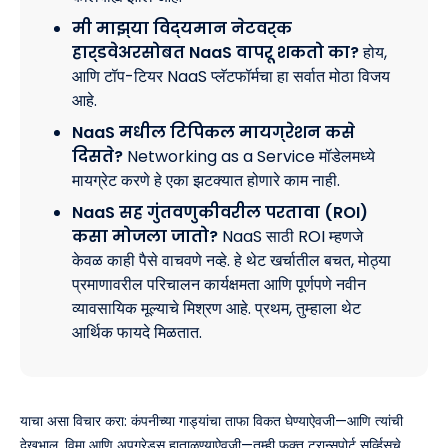
मी माझ्या विद्यमान नेटवर्क
हार्डवेअरसोबत NaaS वापरू शकतो का?
होय,
आणि टॉप-टियर NaaS प्लॅटफॉर्मचा हा सर्वात मोठा विजय
आहे.
NaaS मधील टिपिकल मायग्रेशन कसे
दिसते?
Networking as a Service मॉडेलमध्ये
मायग्रेट करणे हे एका झटक्यात होणारे काम नाही.
NaaS सह गुंतवणुकीवरील परतावा (ROI)
कसा मोजला जातो?
NaaS साठी ROI म्हणजे
केवळ काही पैसे वाचवणे नव्हे. हे थेट खर्चातील बचत, मोठ्या
प्रमाणावरील परिचालन कार्यक्षमता आणि पूर्णपणे नवीन
व्यावसायिक मूल्याचे मिश्रण आहे. प्रथम, तुम्हाला थेट
आर्थिक फायदे मिळतात.
याचा असा विचार करा: कंपनीच्या गाड्यांचा ताफा विकत घेण्याऐवजी—आणि त्यांची
देखभाल, विमा आणि अपग्रेड्स हाताळण्याऐवजी—तुम्ही फक्त ट्रान्सपोर्ट सर्व्हिसचे