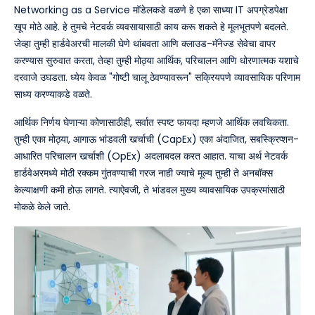
Networking as a Service मॉडेलकडे वळणे हे एका साध्या IT अपग्रेडपेक्षा
खूप मोठे आहे. हे तुमचे नेटवर्क व्यवसायासाठी काय करू शकते हे मूलभूतपणे बदलते.
जेव्हा तुम्ही हार्डवेअरची मालकी घेणे थांबवता आणि क्लाउड-मॅनेज्ड सेवेचा वापर
करण्यास सुरुवात करता, तेव्हा तुम्ही मोठ्या आर्थिक, परिचालन आणि धोरणात्मक यशाचे
दरवाजे उघडता. ध्येय केवळ "गोष्टी चालू ठेवण्यावरून" सक्रियपणे व्यावसायिक परिणाम
साध्य करण्याकडे वळते.
आर्थिक निर्णय घेणाऱ्या कोणासाठीही, सर्वात स्पष्ट फायदा म्हणजे आर्थिक लवचिकता.
तुम्ही एका मोठ्या, आगाऊ भांडवली खर्चाची (CapEx) एका अंदाजित, सबस्क्रिप्शन-
आधारित परिचालन खर्चाशी (OpEx) अदलाबदल करत आहात. याचा अर्थ नेटवर्क
हार्डवेअरमध्ये मोठी रक्कम गुंतवण्याची गरज नाही ज्याचे मूल्य तुम्ही ते अनबॉक्स
केल्याक्षणी कमी होऊ लागते. त्याऐवजी, ते भांडवल मुख्य व्यावसायिक उपक्रमांसाठी
मोकळे केले जाते.