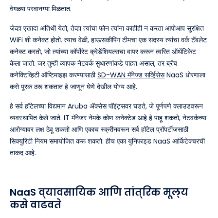
वेगळ्या परवानग्या मिळतात.
जेव्हा एखादा अतिथी येतो, तेव्हा त्यांचा फोन त्यांना काहीही न करता आपोआप सुरक्षित
WiFi शी कनेक्ट होतो. त्याच वेळी, हाऊसकीपिंग टीमचा एक सदस्य त्यांचा वर्क टॅबलेट
कनेक्ट करतो, जो त्यांच्या कॉर्पोरेट क्रेडेंशियल्सचा वापर करून त्वरित ऑथेंटिकेट
केला जातो. जर तुम्ही व्यापक नेटवर्क सुधारणांकडे पाहत असाल, तर ब्रँच
कनेक्टिव्हिटी ऑप्टिमाइझ करण्यासाठी
SD-WAN मॅनेज्ड सर्व्हिसेस
NaaS धोरणाला
कसे पूरक ठरू शकतात हे जाणून घेणे देखील योग्य आहे.
हे सर्व हॉटेलच्या विद्यमान Aruba ॲक्सेस पॉइंट्सवर घडते, जे पूर्णपणे क्लाउडवरून
व्यवस्थापित केले जाते. IT मॅनेजर नेमके कोण कनेक्टेड आहे हे पाहू शकतो, नेटवर्कच्या
आरोग्यावर लक्ष ठेवू शकतो आणि एकाच स्क्रीनवरून सर्व हॉटेल प्रॉपर्टीजसाठी
सिक्युरिटी नियम समायोजित करू शकतो. हीच एका युनिफाइड NaaS आर्किटेक्चरची
ताकद आहे.
NaaS व्यावसायिक आणि तांत्रिक मूल्य
कसे वाढवते