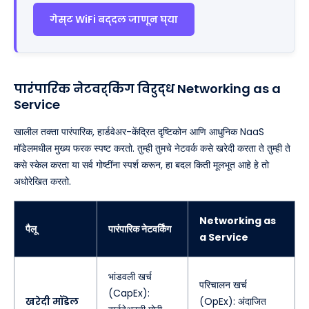
गेस्ट WiFi बद्दल जाणून घ्या
पारंपारिक नेटवर्किंग विरुद्ध Networking as a
Service
खालील तक्ता पारंपारिक, हार्डवेअर-केंद्रित दृष्टिकोन आणि आधुनिक NaaS
मॉडेलमधील मुख्य फरक स्पष्ट करतो. तुम्ही तुमचे नेटवर्क कसे खरेदी करता ते तुम्ही ते
कसे स्केल करता या सर्व गोष्टींना स्पर्श करून, हा बदल किती मूलभूत आहे हे तो
अधोरेखित करतो.
Networking as
पैलू
पारंपारिक नेटवर्किंग
a Service
भांडवली खर्च
परिचालन खर्च
(CapEx):
खरेदी मॉडेल
(OpEx): अंदाजित