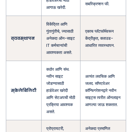
हार्डवेअरची मोठी
सबस्क्रिप्शन फी.
आगाऊ खरेदी.
विकेंद्रित आणि
गुंतागुंतीचे, ज्यासाठी
एकाच प्लॅटफॉर्मवरून
व्यवस्थापन
अनेकदा ऑन-साइट
केंद्रीकृत, क्लाउड-
IT कर्मचाऱ्यांची
आधारित व्यवस्थापन.
आवश्यकता असते.
कठोर आणि संथ.
नवीन साइट
अत्यंत लवचिक आणि
जोडण्यासाठी
जलद. सॉफ्टवेअर
स्केलेबिलिटी
हार्डवेअर खरेदी
कॉन्फिगरेशनद्वारे नवीन
आणि सेटअपची मोठी
साइट्स त्वरीत ऑनलाइन
प्रक्रिया आवश्यक
आणल्या जाऊ शकतात.
असते.
प्रोप्रायटरी,
अनेकदा प्रमाणित