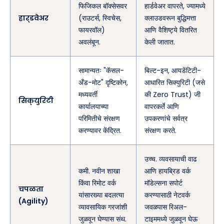
फिजिकल बॉक्सेसवर
हार्डवेअर वापरते, ज्यामध्ये
हार्डवेअर
(राउटर्स, स्विचेस,
क्लाउडवरून बुद्धिमत्ता
फायरवॉल)
आणि वैशिष्ट्ये वितरित
अवलंबून.
केली जातात.
सामान्यतः "कॅसल-
बिल्ट-इन, आयडेंटिटी-
अँड-मोट" दृष्टिकोन,
आधारित सिक्युरिटी (जसे
मध्यवर्ती
की Zero Trust) जी
सिक्युरिटी
कार्यालयाच्या
वापरकर्ते आणि
परिमितीचे संरक्षण
उपकरणांचे सर्वत्र
करण्यावर केंद्रित.
संरक्षण करते.
उच्च. व्यवसायाची वाढ
कमी. नवीन शाखा
आणि हायब्रिड वर्क
किंवा रिमोट वर्क
मॉडेल्सना सपोर्ट
चपळता
यांसारख्या बदलत्या
करण्यासाठी नेटवर्क
(Agility)
व्यावसायिक गरजांशी
जवळपास रिअल-
जुळवून घेण्यास संथ.
टाइममध्ये जुळवून घेऊ