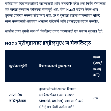
मार्केटिंगच्या दिखाव्यापलीकडे पाहण्यासाठी आणि फायदेशीर ठरेल असा निर्णय घेण्यासाठी
एक चांगली मूल्यांकन प्रक्रिया महत्त्वपूर्ण आहे. योग्य NaaS पार्टनर केवळ आज
तुमच्या तांत्रिक समस्या सोडवणार नाही; तर ते तुम्हाला उद्याची व्यावसायिक उद्दिष्टे
साध्य करण्यासाठी आवश्यक असलेला प्लॅटफॉर्म आणि इनसाइट्स प्रदान करतील.
खालील तक्ता तुमची स्वतःची चेकलिस्ट तयार करण्यासाठी एक भक्कम सुरुवात देतो.
NaaS प्रोव्हायडर इव्हॅल्युएशन चेकलिस्ट
महत्त्व
(उच्च/
मूल्यांकन श्रेणी
विचारण्यासारखे मुख्य प्रश्न
मध्यम/
कमी)
तुमचा प्लॅटफॉर्म आमच्या विद्यमान
तांत्रिक
हार्डवेअरसोबत (उदा. Cisco
उच्च
इंटिग्रेशन
Meraki, Aruba) काम करतो का?
इंटिग्रेशन किती सखोल आहे?