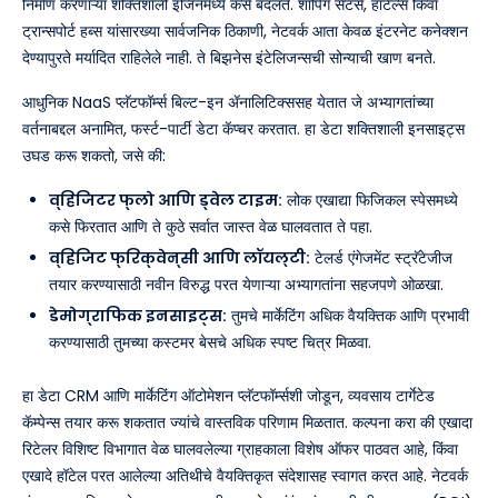
निर्माण करणाऱ्या शक्तिशाली इंजिनमध्ये कसे बदलते. शॉपिंग सेंटर्स, हॉटेल्स किंवा
ट्रान्सपोर्ट हब्स यांसारख्या सार्वजनिक ठिकाणी, नेटवर्क आता केवळ इंटरनेट कनेक्शन
देण्यापुरते मर्यादित राहिलेले नाही. ते बिझनेस इंटेलिजन्सची सोन्याची खाण बनते.
आधुनिक NaaS प्लॅटफॉर्म्स बिल्ट-इन ॲनालिटिक्ससह येतात जे अभ्यागतांच्या
वर्तनाबद्दल अनामित, फर्स्ट-पार्टी डेटा कॅप्चर करतात. हा डेटा शक्तिशाली इनसाइट्स
उघड करू शकतो, जसे की:
व्हिजिटर फ्लो आणि ड्वेल टाइम:
लोक एखाद्या फिजिकल स्पेसमध्ये
कसे फिरतात आणि ते कुठे सर्वात जास्त वेळ घालवतात ते पहा.
व्हिजिट फ्रिक्वेन्सी आणि लॉयल्टी:
टेलर्ड एंगेजमेंट स्ट्रॅटेजीज
तयार करण्यासाठी नवीन विरुद्ध परत येणाऱ्या अभ्यागतांना सहजपणे ओळखा.
डेमोग्राफिक इनसाइट्स:
तुमचे मार्केटिंग अधिक वैयक्तिक आणि प्रभावी
करण्यासाठी तुमच्या कस्टमर बेसचे अधिक स्पष्ट चित्र मिळवा.
हा डेटा CRM आणि मार्केटिंग ऑटोमेशन प्लॅटफॉर्म्सशी जोडून, व्यवसाय टार्गेटेड
कॅम्पेन्स तयार करू शकतात ज्यांचे वास्तविक परिणाम मिळतात. कल्पना करा की एखादा
रिटेलर विशिष्ट विभागात वेळ घालवलेल्या ग्राहकाला विशेष ऑफर पाठवत आहे, किंवा
एखादे हॉटेल परत आलेल्या अतिथीचे वैयक्तिकृत संदेशासह स्वागत करत आहे. नेटवर्क