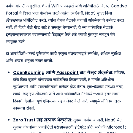
कर्मचाऱ्यांसाठी असुरक्षित, शेअर्ड WiFi पासवर्ड्स आणि अतिथींसाठी क्लिष्ट
Captive
Portal
चे दिवस आता मोजकेच उरले आहेत. त्याऐवजी, NaaS
युजर
किंवा
डिव्हाइसला
ऑथेंटिकेट करते, त्यांना केवळ नेटवर्क नावाशी आंधळेपणाने कनेक्ट करत
नाही. ही किती मोठी गोष्ट आहे हे समजून घेण्यासाठी, ते ज्या पारंपारिक नेटवर्क
इन्फ्रास्ट्रक्चरला बदलण्यासाठी डिझाइन केले आहे त्याची गुंतागुंत समजून घेणे
उपयुक्त ठरते.
हा आयडेंटिटी-फर्स्ट दृष्टिकोन काही प्रमुख तंत्रज्ञानाद्वारे समर्थित, अधिक सुरक्षित
आणि अखंड अनुभव तयार करतो:
OpenRoaming
आणि
Passpoint
सह गेस्ट ॲक्सेस
: हॉटेल्स,
कॅफे किंवा दुकाने यांसारख्या सार्वजनिक ठिकाणांसाठी, हे मानके अतिथींना
सुरक्षितपणे आणि स्वयंचलितपणे कनेक्ट होऊ देतात. एक-वेळच्या सेटअप नंतर,
त्यांचे डिव्हाइस ओळखले जाते आणि भविष्यातील भेटींमध्ये—आणि इतर सक्षम
ठिकाणी देखील—पूर्ण एन्क्रिप्शनसह कनेक्ट केले जाते, ज्यामुळे लॉगिनचा त्रास
कायमचा संपतो.
Zero Trust सह स्टाफ ॲक्सेस
: तुमच्या कर्मचाऱ्यांसाठी, NaaS थेट
तुमच्या कंपनीच्या आयडेंटिटी प्रोव्हायडरशी इंटिग्रेट होते, जसे की Microsoft