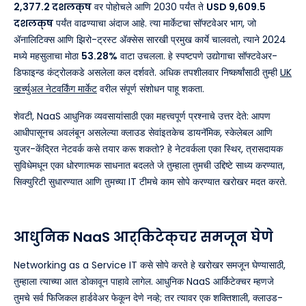
2,377.2 दशलक्ष
वर पोहोचले आणि 2030 पर्यंत ते
USD 9,609.5
दशलक्ष
पर्यंत वाढण्याचा अंदाज आहे. त्या मार्केटचा सॉफ्टवेअर भाग, जो
ॲनालिटिक्स आणि झिरो-ट्रस्ट ॲक्सेस सारखी प्रमुख कार्ये चालवतो, त्याने 2024
मध्ये महसुलाचा मोठा
53.28%
वाटा उचलला. हे स्पष्टपणे उद्योगाचा सॉफ्टवेअर-
डिफाइन्ड कंट्रोलकडे असलेला कल दर्शवते. अधिक तपशीलवार निष्कर्षांसाठी तुम्ही
UK
व्हर्च्युअल नेटवर्किंग मार्केट
वरील संपूर्ण संशोधन पाहू शकता.
शेवटी, NaaS आधुनिक व्यवसायांसाठी एका महत्त्वपूर्ण प्रश्नाचे उत्तर देते: आपण
आधीपासूनच अवलंबून असलेल्या क्लाउड सेवांइतकेच डायनॅमिक, स्केलेबल आणि
युजर-केंद्रित नेटवर्क कसे तयार करू शकतो? हे नेटवर्कला एका स्थिर, त्रासदायक
सुविधेमधून एका धोरणात्मक साधनात बदलते जे तुम्हाला तुमची उद्दिष्टे साध्य करण्यात,
सिक्युरिटी सुधारण्यात आणि तुमच्या IT टीमचे काम सोपे करण्यात खरोखर मदत करते.
आधुनिक NaaS आर्किटेक्चर समजून घेणे
Networking as a Service IT कसे सोपे करते हे खरोखर समजून घेण्यासाठी,
तुम्हाला त्याच्या आत डोकावून पाहावे लागेल. आधुनिक NaaS आर्किटेक्चर म्हणजे
तुमचे सर्व फिजिकल हार्डवेअर फेकून देणे नव्हे; तर त्यावर एक शक्तिशाली, क्लाउड-