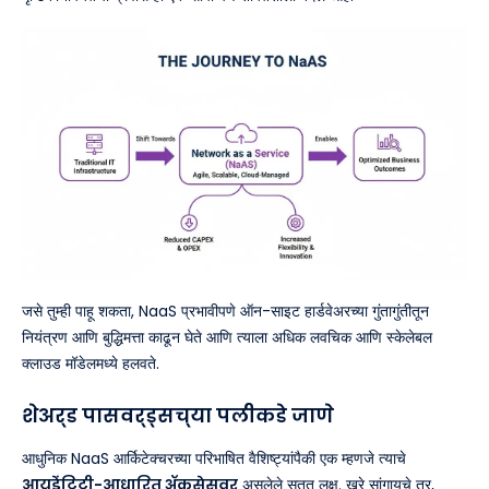
जसे तुम्ही पाहू शकता, NaaS प्रभावीपणे ऑन-साइट हार्डवेअरच्या गुंतागुंतीतून
नियंत्रण आणि बुद्धिमत्ता काढून घेते आणि त्याला अधिक लवचिक आणि स्केलेबल
क्लाउड मॉडेलमध्ये हलवते.
शेअर्ड पासवर्ड्सच्या पलीकडे जाणे
आधुनिक NaaS आर्किटेक्चरच्या परिभाषित वैशिष्ट्यांपैकी एक म्हणजे त्याचे
आयडेंटिटी-आधारित ॲक्सेसवर
असलेले सतत लक्ष. खरे सांगायचे तर,