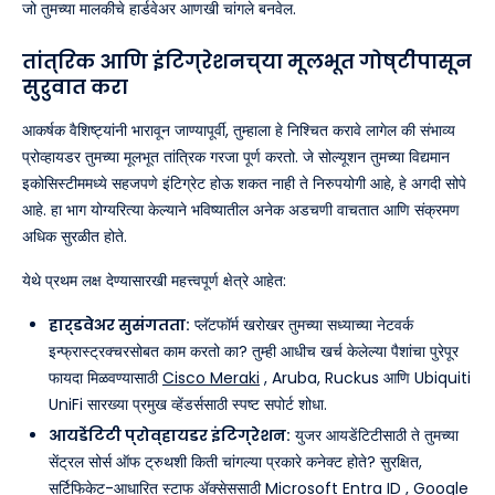
जो तुमच्या मालकीचे हार्डवेअर आणखी चांगले बनवेल.
तांत्रिक आणि इंटिग्रेशनच्या मूलभूत गोष्टींपासून
सुरुवात करा
आकर्षक वैशिष्ट्यांनी भारावून जाण्यापूर्वी, तुम्हाला हे निश्चित करावे लागेल की संभाव्य
प्रोव्हायडर तुमच्या मूलभूत तांत्रिक गरजा पूर्ण करतो. जे सोल्यूशन तुमच्या विद्यमान
इकोसिस्टीममध्ये सहजपणे इंटिग्रेट होऊ शकत नाही ते निरुपयोगी आहे, हे अगदी सोपे
आहे. हा भाग योग्यरित्या केल्याने भविष्यातील अनेक अडचणी वाचतात आणि संक्रमण
अधिक सुरळीत होते.
येथे प्रथम लक्ष देण्यासारखी महत्त्वपूर्ण क्षेत्रे आहेत:
हार्डवेअर सुसंगतता:
प्लॅटफॉर्म खरोखर तुमच्या सध्याच्या नेटवर्क
इन्फ्रास्ट्रक्चरसोबत काम करतो का? तुम्ही आधीच खर्च केलेल्या पैशांचा पुरेपूर
फायदा मिळवण्यासाठी
Cisco Meraki
, Aruba, Ruckus आणि Ubiquiti
UniFi सारख्या प्रमुख व्हेंडर्ससाठी स्पष्ट सपोर्ट शोधा.
आयडेंटिटी प्रोव्हायडर इंटिग्रेशन:
युजर आयडेंटिटीसाठी ते तुमच्या
सेंट्रल सोर्स ऑफ ट्रुथशी किती चांगल्या प्रकारे कनेक्ट होते? सुरक्षित,
सर्टिफिकेट-आधारित स्टाफ ॲक्सेससाठी
Microsoft Entra ID
,
Google