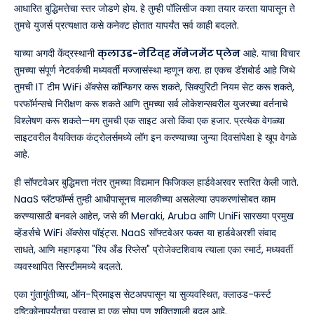
आधारित बुद्धिमत्तेचा स्तर जोडणे होय. हे तुम्ही पॉलिसीज कशा तयार करता यापासून ते
तुमचे युजर्स प्रत्यक्षात कसे कनेक्ट होतात यापर्यंत सर्व काही बदलते.
याच्या अगदी केंद्रस्थानी
क्लाउड-नेटिव्ह मॅनेजमेंट प्लेन
आहे. याचा विचार
तुमच्या संपूर्ण नेटवर्कची मध्यवर्ती मज्जासंस्था म्हणून करा. हा एकच डॅशबोर्ड आहे जिथे
तुमची IT टीम WiFi ॲक्सेस कॉन्फिगर करू शकते, सिक्युरिटी नियम सेट करू शकते,
परफॉर्मन्सचे निरीक्षण करू शकते आणि तुमच्या सर्व लोकेशन्सवरील युजरच्या वर्तनाचे
विश्लेषण करू शकते—मग तुमची एक साइट असो किंवा एक हजार. प्रत्येक वेगळ्या
साइटवरील वैयक्तिक कंट्रोलर्समध्ये लॉग इन करण्याच्या जुन्या दिवसांपेक्षा हे खूप वेगळे
आहे.
ही सॉफ्टवेअर बुद्धिमत्ता नंतर तुमच्या विद्यमान फिजिकल हार्डवेअरवर स्तरित केली जाते.
NaaS प्लॅटफॉर्म्स तुम्ही आधीपासूनच मालकीच्या असलेल्या उपकरणांसोबत काम
करण्यासाठी बनवले आहेत, जसे की Meraki, Aruba आणि UniFi सारख्या प्रमुख
व्हेंडर्सचे WiFi ॲक्सेस पॉइंट्स. NaaS सॉफ्टवेअर फक्त या हार्डवेअरशी संवाद
साधते, आणि महागड्या "रिप अँड रिप्लेस" प्रोजेक्टशिवाय त्याला एका स्मार्ट, मध्यवर्ती
व्यवस्थापित सिस्टीममध्ये बदलते.
एका गुंतागुंतीच्या, ऑन-प्रिमाइस सेटअपपासून या सुव्यवस्थित, क्लाउड-फर्स्ट
दृष्टिकोनापर्यंतचा प्रवास हा एक सोपा पण शक्तिशाली बदल आहे.