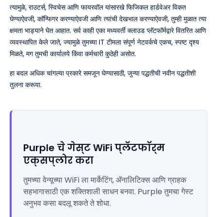
त्यामुळे, राउटर्स, स्विचेस आणि फायरवॉल यांसारखे फिजिकल हार्डवेअर विकत
घेण्याऐवजी, कॉन्फिगर करण्याऐवजी आणि त्यांची देखभाल करण्याऐवजी, तुम्ही मुळात त्या
क्षमता भाड्याने घेत आहात. सर्व काही एका मध्यवर्ती क्लाउड प्लॅटफॉर्मद्वारे वितरित आणि
व्यवस्थापित केले जाते, ज्यामुळे तुमच्या IT टीमला संपूर्ण नेटवर्कचे एकच, स्पष्ट दृश्य
मिळते, मग तुमची कार्यालये किंवा कर्मचारी कुठेही असोत.
हा बदल अधिक चांगल्या प्रकारे समजून घेण्यासाठी, जुन्या पद्धतीची नवीन पद्धतीशी
तुलना करूया.
Purple चे गेस्ट WiFi प्लॅटफॉर्म
एक्सप्लोर करा
तुमच्या वेन्यूच्या WiFi ला मार्केटिंग, ॲनालिटिक्स आणि ग्राहक
सहभागासाठी एक शक्तिशाली साधन बनवा. Purple तुमचा गेस्ट
अनुभव कसा बदलू शकते ते शोधा.