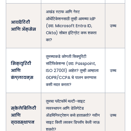
अखंड स्टाफ आणि गेस्ट
ऑथेंटिकेशनसाठी तुम्ही आमच्या IdP
आयडेंटिटी
(उदा. Microsoft Entra ID,
उच्च
आणि ॲक्सेस
Okta) सोबत इंटिग्रेट करू शकता
का?
तुमच्याकडे कोणती सिक्युरिटी
सिक्युरिटी
सर्टिफिकेशन्स (उदा. Passpoint,
आणि
ISO 27001) आहेत? तुम्ही आम्हाला
उच्च
कंप्लायन्स
GDPR/CCPA चे पालन करण्यास
कशी मदत करता?
तुमचा प्लॅटफॉर्म मल्टी-साइट
स्केलेबिलिटी
व्यवस्थापन आणि डेलिगेटेड
आणि
ॲडमिनिस्ट्रेशन कसे हाताळतो? नवीन
उच्च
व्यवस्थापन
साइट किती लवकर डिप्लॉय केली जाऊ
शकते?