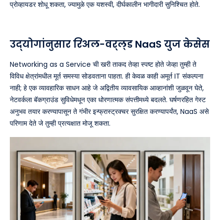
प्रोव्हायडर शोधू शकता, ज्यामुळे एक यशस्वी, दीर्घकालीन भागीदारी सुनिश्चित होते.
उद्योगांनुसार रिअल-वर्ल्ड NaaS युज केसेस
Networking as a Service ची खरी ताकद तेव्हा स्पष्ट होते जेव्हा तुम्ही ते
विविध क्षेत्रांमधील मूर्त समस्या सोडवताना पाहता. ही केवळ काही अमूर्त IT संकल्पना
नाही; हे एक व्यावहारिक साधन आहे जे अद्वितीय व्यावसायिक आव्हानांशी जुळवून घेते,
नेटवर्कला बॅकग्राउंड सुविधेमधून एका धोरणात्मक संपत्तीमध्ये बदलते. घर्षणरहित गेस्ट
अनुभव तयार करण्यापासून ते गंभीर इन्फ्रास्ट्रक्चर सुरक्षित करण्यापर्यंत, NaaS असे
परिणाम देते जे तुम्ही प्रत्यक्षात मोजू शकता.