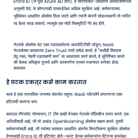
Entra ID (जे पूर्वी Azure AD होते). हे सर्टिफिकेट-आधारित ऑथेंटिकेशनला
अनुमती देते, जे कोणत्याही पासवर्डपेक्षा अधिक सुरक्षित आहे. कर्मचाऱ्याच्या
भूमिकेवर आधारित ॲक्सेस दिला जातो आणि त्यांनी कंपनी सोडल्याक्षणी तो त्वरित
रद्द केला जाऊ शकतो, ज्यामुळे एक मोठी सिक्युरिटी गॅप बंद होते.
नेटवर्क ॲक्सेस थेट एका पडताळलेल्या आयडेंटिटीशी जोडून, NaaS
नेटवर्कच्या काठावरच Zero Trust तत्त्वे एम्बेड करते. हे "कधीही विश्वास
ठेवू नका, नेहमी पडताळणी करा" या आधारावर कार्य करते, हे सुनिश्चित करते
की केवळ अधिकृत युजर्स आणि उपकरणेच प्रथम स्थानावर कनेक्ट होऊ
शकतात.
हे घटक एकत्र कसे काम करतात
चला हे एका वास्तविक जगाच्या संदर्भात पाहूया. NaaS प्लॅटफॉर्म वापरणाऱ्या एका
हॉटेलची कल्पना करा.
क्लाउड मॅनेजमेंट प्लेनवरून, IT टीम काही वेगळ्या नेटवर्क पॉलिसीज तयार करते. एक
अतिथींसाठी आहे, जी तो अखंड OpenRoaming ॲक्सेस सक्षम करते. दुसरी
कर्मचाऱ्यांसाठी आहे, जी त्यांच्या कामावर आधारित अंतर्गत सिस्टीम्सना सुरक्षित ॲक्सेस
देण्यासाठी Entra ID शी इंटिग्रेट होते—फ्रंट डेस्क कर्मचाऱ्यांना मेंटेनन्स क्रूपेक्षा