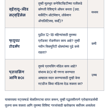
तुम्ही मूलभूत कनेक्टिव्हिटीच्या पलीकडे
व्हॅल्यू-ॲडेड
कोणती वैशिष्ट्ये ऑफर करता (उदा.
मध्यम
सर्व्हिसेस
मार्केटिंग ऑटोमेशन, लोकेशन
ॲनालिटिक्स, सर्व्हे)?
पुढील 12-18 महिन्यांसाठी तुमच्या
फ्युचर
प्रॉडक्ट रोडमॅपवर काय आहे? तुम्ही
कमी
रोडमॅप
नवीन सिक्युरिटी धोक्यांच्या पुढे कसे
राहता?
तुमचे प्रायसिंग मॉडेल काय आहे?
प्रायसिंग
संभाव्य ROI ची गणना करण्यात
उच्च
आणि ROI
आम्हाला मदत करण्यासाठी तुम्ही केस
स्टडीज किंवा मॉडेल्स देऊ शकता का?
यासारख्या स्ट्रक्चर्ड चेकलिस्टचा वापर करून, तुम्ही पद्धतशीरपणे प्रोव्हायडर्सची
तुलना करू शकता आणि तुमच्या विशिष्ट गरजांसाठी खरोखरच सर्वोत्तम असलेला