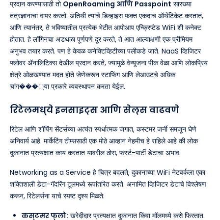
प्रदान करण्यासाठी तो
OpenRoaming आणि Passpoint
सारख्या
तंत्रज्ञानाचा वापर करतो. अतिथी त्यांचे डिव्हाइस फक्त एकदाच ऑथेंटिकेट करतात,
आणि त्यानंतर, ते भविष्यातील प्रत्येक भेटीत आपोआप एन्क्रिप्टेड WiFi शी कनेक्ट
होतात. हे लॉगिनचा अडथळा पूर्णपणे दूर करते, ते आत आल्याक्षणी एक प्रीमियम
अनुभव तयार करते. पण हे केवळ कनेक्टिव्हिटीच्या पलीकडे जाते. NaaS व्हिजिटर
फ्लोवर ॲनालिटिक्स देखील प्रदान करते, ज्यामुळे वेन्यूजना पीक वेळा आणि लोकप्रिय
क्षेत्रे ओळखण्यात मदत होते जेणेकरून स्टाफिंग आणि लेआउटचे अधिक
चांग���्या प्रकारे व्यवस्थापन करता येईल.
रिटेलमध्ये इनसाइट्स आणि सेल्स वाढवणे
रिटेल आणि शॉपिंग सेंटर्सच्या अत्यंत स्पर्धात्मक जगात, कस्टमर जर्नी समजून घेणे
अनिवार्य आहे. मार्केटिंग टीम्ससाठी एक मोठे आव्हान नेहमीच हे राहिले आहे की लोक
दुकानात प्रत्यक्षात काय करतात यावरील ठोस, फर्स्ट-पार्टी डेटाचा अभाव.
Networking as a Service हे चित्र बदलते, दुकानाच्या WiFi नेटवर्कला एका
शक्तिशाली डेटा-गॅदरिंग टूलमध्ये रूपांतरित करते. अनामित व्हिजिटर डेटाचे विश्लेषण
करून, रिटेलर्सना याचे स्पष्ट दृश्य मिळते:
कस्टमर फ्लो:
खरेदीदार प्रत्यक्षात दुकानात किंवा मॉलमध्ये कसे फिरतात.