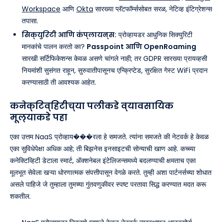
Workspace
आणि
Okta
सारख्या प्लॅटफॉर्म्ससोबत सरळ, नेटिव्ह इंटिग्रेशन्स
तपासा.
सिक्युरिटी आणि कंप्लायन्स:
प्रोव्हायडर आधुनिक सिक्युरिटी
मानकांचे पालन करतो का?
Passpoint आणि OpenRoaming
सारखी सर्टिफिकेशन्स केवळ असणे चांगले नाही; तर GDPR सारख्या प्रायव्हसी
नियमांशी सुसंगत राहून, सुरुवातीपासूनच एन्क्रिप्टेड, सुरक्षित गेस्ट WiFi प्रदान
करण्यासाठी ती आवश्यक आहेत.
कनेक्टिव्हिटीच्या पलीकडे व्यावसायिक
मूल्याकडे पहा
एका उत्तम NaaS प्रोव्हाय���रला हे समजते. त्यांना समजते की नेटवर्क हे केवळ
एका सुविधेपेक्षा अधिक आहे; ती बिझनेस इनसाइटची सोन्याची खाण आहे. कच्च्या
कनेक्टिव्हिटी डेटाला स्मार्ट, ॲक्शनेबल इंटेलिजन्समध्ये बदलण्याची क्षमताच एका
मूलभूत सेवेला खऱ्या धोरणात्मक संपत्तीपासून वेगळे करते. तुम्ही अशा पार्टनर्सच्या शोधात
असले पाहिजे जे तुम्हाला तुमच्या गुंतवणुकीवर स्पष्ट परतावा सिद्ध करण्यात मदत करू
शकतील.