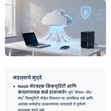
महत्वाचे मुद्दे
NaaS नेटवर्क सिक्युरिटी आणि
कंप्लायन्स कसे हाताळते?
जुने "कॅसल-अँड-
मोट" सिक्युरिटी मॉडेल विसरून जा. हायब्रिड वर्क आणि
असंख्य कनेक्टेड उपकरणांच्या जगासाठी ते पूर्णपणे
कालबाह्य झाले आहे.