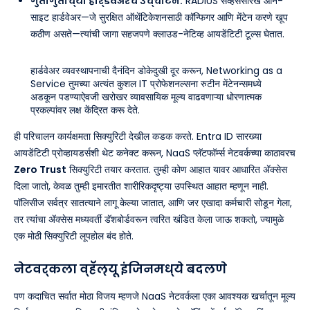
गुंतागुंतीच्या हार्डवेअरचे उच्चाटन:
RADIUS सर्व्हर्ससारखे ऑन-
साइट हार्डवेअर—जे सुरक्षित ऑथेंटिकेशनसाठी कॉन्फिगर आणि मेंटेन करणे खूप
कठीण असते—त्यांची जागा सहजपणे क्लाउड-नेटिव्ह आयडेंटिटी टूल्स घेतात.
हार्डवेअर व्यवस्थापनाची दैनंदिन डोकेदुखी दूर करून, Networking as a
Service तुमच्या अत्यंत कुशल IT प्रोफेशनल्सना रुटीन मेंटेनन्समध्ये
अडकून पडण्याऐवजी खरोखर व्यावसायिक मूल्य वाढवणाऱ्या धोरणात्मक
प्रकल्पांवर लक्ष केंद्रित करू देते.
ही परिचालन कार्यक्षमता सिक्युरिटी देखील कडक करते. Entra ID सारख्या
आयडेंटिटी प्रोव्हायडर्सशी थेट कनेक्ट करून, NaaS प्लॅटफॉर्म्स नेटवर्कच्या काठावरच
Zero Trust
सिक्युरिटी तयार करतात. तुम्ही कोण आहात यावर आधारित ॲक्सेस
दिला जातो, केवळ तुम्ही इमारतीत शारीरिकदृष्ट्या उपस्थित आहात म्हणून नाही.
पॉलिसीज सर्वत्र सातत्याने लागू केल्या जातात, आणि जर एखादा कर्मचारी सोडून गेला,
तर त्यांचा ॲक्सेस मध्यवर्ती डॅशबोर्डवरून त्वरित खंडित केला जाऊ शकतो, ज्यामुळे
एक मोठी सिक्युरिटी लूपहोल बंद होते.
नेटवर्कला व्हॅल्यू इंजिनमध्ये बदलणे
पण कदाचित सर्वात मोठा विजय म्हणजे NaaS नेटवर्कला एका आवश्यक खर्चातून मूल्य