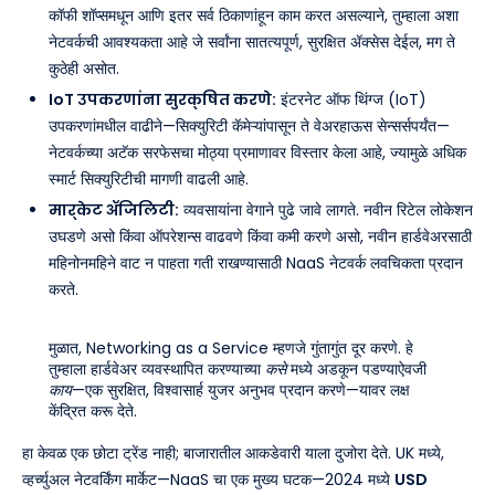
कॉफी शॉप्समधून आणि इतर सर्व ठिकाणांहून काम करत असल्याने, तुम्हाला अशा
नेटवर्कची आवश्यकता आहे जे सर्वांना सातत्यपूर्ण, सुरक्षित ॲक्सेस देईल, मग ते
कुठेही असोत.
IoT उपकरणांना सुरक्षित करणे:
इंटरनेट ऑफ थिंग्ज (IoT)
उपकरणांमधील वाढीने—सिक्युरिटी कॅमेऱ्यांपासून ते वेअरहाऊस सेन्सर्सपर्यंत—
नेटवर्कच्या अटॅक सरफेसचा मोठ्या प्रमाणावर विस्तार केला आहे, ज्यामुळे अधिक
स्मार्ट सिक्युरिटीची मागणी वाढली आहे.
मार्केट ॲजिलिटी:
व्यवसायांना वेगाने पुढे जावे लागते. नवीन रिटेल लोकेशन
उघडणे असो किंवा ऑपरेशन्स वाढवणे किंवा कमी करणे असो, नवीन हार्डवेअरसाठी
महिनोनमहिने वाट न पाहता गती राखण्यासाठी NaaS नेटवर्क लवचिकता प्रदान
करते.
मुळात, Networking as a Service म्हणजे गुंतागुंत दूर करणे. हे
तुम्हाला हार्डवेअर व्यवस्थापित करण्याच्या
कसे
मध्ये अडकून पडण्याऐवजी
काय
—एक सुरक्षित, विश्वासार्ह युजर अनुभव प्रदान करणे—यावर लक्ष
केंद्रित करू देते.
हा केवळ एक छोटा ट्रेंड नाही; बाजारातील आकडेवारी याला दुजोरा देते. UK मध्ये,
व्हर्च्युअल नेटवर्किंग मार्केट—NaaS चा एक मुख्य घटक—2024 मध्ये
USD