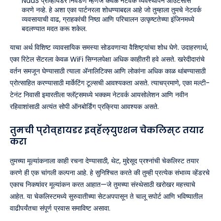
NaaS प्रोव्हायडर निवडणे म्हणजे केवळ नेटवर्क व्यवस्थापन आउटसोर्स
करणे नव्हे. हे अशा एका पार्टनरला शोधण्याबद्दल आहे जो तुम्हाला तुमचे नेटवर्क
व्यवसायाची वाढ, ग्राहकांची निष्ठा आणि परिचालन उत्कृष्टतेच्या इंजिनमध्ये
बदलण्यात मदत करू शकेल.
याचा अर्थ विशिष्ट व्यावसायिक समस्या सोडवणाऱ्या वैशिष्ट्यांचा शोध घेणे. उदाहरणार्थ,
एका रिटेल सेंटरला केवळ WiFi सिग्नलपेक्षा अधिक काहीतरी हवे असते. खरेदीदारांचे
वर्तन समजून घेण्यासाठी त्याला ॲनालिटिक्स आणि लोकांना अधिक काळ थांबण्यासाठी
प्रोत्साहित करण्यासाठी मार्केटिंग टूल्सची आवश्यकता असते. त्याचप्रमाणे, एका मल्टी-
टेनंट निवासी इमारतीला फ्लॅट्समध्ये भक्कम नेटवर्क आयसोलेशन आणि नवीन
रहिवाशांसाठी अत्यंत सोपी ऑनबोर्डिंग प्रक्रिया आवश्यक असते.
तुमची प्रोव्हायडर इव्हॅल्युएशन चेकलिस्ट तयार
करा
तुमच्या मूल्यांकनाला काही रचना देण्यासाठी, थेट, मुद्देसूद प्रश्नांची चेकलिस्ट तयार
करणे ही एक चांगली कल्पना आहे. हे सुनिश्चित करते की तुम्ही प्रत्येक संभाव्य व्हेंडरचे
एकाच निकषांवर मूल्यांकन करत आहात—जे तुमच्या संस्थेसाठी खरोखर महत्त्वाचे
आहेत. या चेकलिस्टमध्ये सुरुवातीच्या सेटअपपासून ते चालू सपोर्ट आणि भविष्यातील
वाढीपर्यंतचा संपूर्ण प्रवास समाविष्ट असावा.