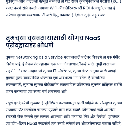
गुंतवणूक आणि वाढलेला महसूल यामधील हा थेट संबंध गुंतवणुकीवरील परतावा (ROI)
स्पष्ट करणे सोपे करतो. आमच्या
WiFi ॲनालिटिक्ससाठी ROI कॅल्क्युलेटर
सह हे
परिणाम तुमच्या व्यवसायासाठी कसे दिसू शकतात हे देखील तुम्ही पाहू शकता.
तुमच्या व्यवसायासाठी योग्य NaaS
प्रोव्हायडर शोधणे
तुमच्या Networking as a Service प्रवासासाठी पार्टनर निवडणे हा एक गंभीर
निर्णय आहे. हे केवळ तंत्रज्ञानाचा एक भाग निवडण्यापलीकडे जाते. तुम्ही असा एक
सहयोगी निवडत आहात जो तुमच्या IT ऑपरेशन्स, तुमचा गेस्ट अनुभव आणि अगदी
तुमच्या मुख्य व्यावसायिक धोरणाचा एक अविभाज्य भाग बनेल. हे योग्यरित्या
करण्यासाठी, तुम्हाला तुमच्या दीर्घकालीन व्यावसायिक उद्दिष्टांच्या तुलनेत तांत्रिक बाबींचे
वजन करण्याचा एक स्पष्ट मार्ग आवश्यक आहे.
संपूर्ण प्रक्रियेची सुरुवात हे सुनिश्चित करण्यापासून झाली पाहिजे की सोल्यूशन तुमच्या
सध्याच्या सेटअपसोबत चांगल्या प्रकारे काम करू शकते. कोणालाही नको असलेली
शेवटची गोष्ट म्हणजे एक व्यत्यय आणणारा आणि महागडा "रिप अँड रिप्लेस" प्रोजेक्ट.
एक टॉप-टियर NaaS प्लॅटफॉर्म एका स्मार्ट सॉफ्टवेअर ओव्हरलेसारखा वाटला पाहिजे,