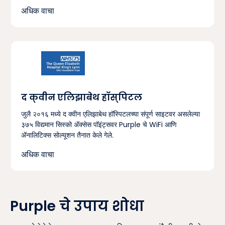
अधिक वाचा
द क्वीन एलिझाबेथ हॉस्पिटल
जुलै २०१६ मध्ये द क्वीन एलिझाबेथ हॉस्पिटलच्या संपूर्ण साइटवर असलेल्या
३७५ विद्यमान सिस्को ॲक्सेस पॉइंट्सवर Purple चे WiFi आणि
ॲनालिटिक्स सोल्यूशन तैनात केले गेले.
अधिक वाचा
Purple चे उपाय शोधा