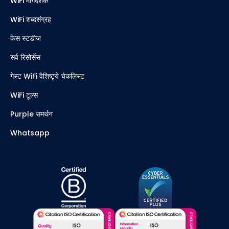
WiFi मार्गदर्शक
WiFi शब्दसंग्रह
केस स्टडीज
सर्व रिसोर्सेस
गेस्ट WiFi वैशिष्ट्ये चेकलिस्ट
WiFi टूल्स
Purple समर्थन
Whatsapp