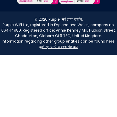
©
2026
Purple. सर्व हक्क राखीव.
Purple WiFi Ltd, registered in England and Wales, company no.
06444980. Registered office: Annie Kenney Mill, Hudson Street,
Chadderton, Oldham OL9 7FQ, United Kingdom.
Information regarding other group entities can be found
here
.
कुकी प्राधान्ये व्यवस्थापित करा