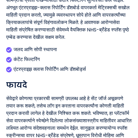
सामग्रीचा प्रवेश रोखण्यासाठी कठोर फिल्टरिंग सुनिश्चित केले जाईल.
अंगभूत एंटरप्राइझ-क्लास रिपोर्टिंग डॅशबोर्ड वापरकर्ता मेट्रिक्सची सखोल
माहिती प्रदान करतो, ज्यामुळे व्यवस्थापन सोपे होते आणि वापरकर्त्यांच्या
क्रियाकलापांचे संपूर्ण विहंगावलोकन मिळते. हे आवश्यक आरोग्यसेवा
माहिती संप्रेषित करण्यासाठी सेवेमध्ये वैयक्तिक NHS-ब्रँडेड स्प्लॅश पृष्ठे
एम्बेड करण्यास देखील सक्षम करेल.
जलद आणि सोपी स्थापना
कंटेंट फिल्टरिंग
एंटरप्राइझ क्लास रिपोर्टिंग आणि डॅशबोर्ड्स
फायदे
सेवेद्वारे कोणत्या प्रकारची सामग्री उपलब्ध आहे हे सेंट जॉर्ज अचूकपणे
तयार करू शकते, तसेच लॉग इन करताना वापरकर्त्यांना कोणती माहिती
प्रदान करावी लागेल हे देखील निश्चित करू शकते. भविष्यात, हा प्लॅटफॉर्म
सेवा वापरकर्त्याने स्वेच्छेने दिलेल्या लोकसंख्याशास्त्रीय माहितीवर आधारित
लक्ष्यित आरोग्य संदेशवहनाला समर्थन देईल. सानुकूल करण्यायोग्य स्प्लॅश
स्क्रीन्सचा वापर NHS-ब्रँडेड संप्रेषणे, धूम्रपान विरोधी मोहिमा आणि