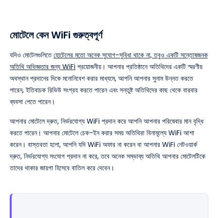
মোটেলে কেন WiFi গুরুত্বপূর্ণ
যদিও মোটেলগুলিতে
হোটেলের মতো অনেক সুযোগ-সুবিধা থাকে না, তবুও একটি সন্তোষজনক
অতিথি অভিজ্ঞতার জন্য WiFi
প্রয়োজনীয়। আপনার প্রতিষ্ঠানে অতিথিদের একটি স্মরণীয়
অবস্থান প্রদানের দিকে মনোনিবেশ করার মাধ্যমে, আপনি আপনার সুনাম উন্নত করতে
পারেন, ইতিবাচক রিভিউ সংগ্রহ করতে পারেন এবং সন্তুষ্ট অতিথিদের কাছ থেকে বারবার
ব্যবসা পেতে পারেন।
আপনার মোটেলে দ্রুত, নির্ভরযোগ্য WiFi প্রদান করে আপনি আপনার পরিষেবার মান বৃদ্ধি
করতে পারেন। আপনার মোটেলে চেক-ইন করার সময় অতিথিরা বিনামূল্যে WiFi আশা
করেন। বাস্তবতা হলো, আপনি যদি WiFi অফার না করেন বা আপনার WiFi নেটওয়ার্ক
দ্রুত, নির্ভরযোগ্য সংযোগ প্রদান না করে, তবে অনেক সম্ভাব্য অতিথি আপনার মোটেলটিকে
তাদের থাকার জায়গা হিসেবে বাতিল করে দেবেন।