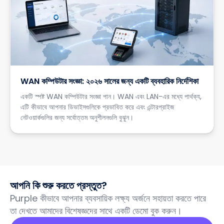
WAN কম্পিউটার সংজ্ঞা: ২০২৬ সালের জন্য একটি ব্যবহারিক নির্দেশিকা
একটি স্পষ্ট WAN কম্পিউটার সংজ্ঞা পান। WAN এবং LAN-এর মধ্যে পার্থক্য,
এটি কীভাবে আপনার ডিভাইসগুলিকে প্রভাবিত করে এবং এন্টারপ্রাইজ
নেটওয়ার্কগুলির জন্য সর্বোত্তম অনুশীলনগুলি বুঝুন।
আপনি কি শুরু করতে প্রস্তুত?
Purple কীভাবে আপনার ব্যবসায়িক লক্ষ্য অর্জনে সহায়তা করতে পারে
তা দেখতে আমাদের বিশেষজ্ঞদের সাথে একটি ডেমো বুক করুন।