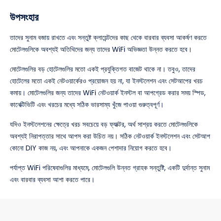
উপসংহার
তাদের সুনাম বজায় রাখতে এবং সন্তুষ্ট ক্লায়েন্টদের কাছ থেকে বারবার ব্যবসা আকর্ষণ করতে
মোটেলগুলিকে অবশ্যই অতিথিদের জন্য তাদের WiFi অভিজ্ঞতা উন্নত করতে হবে।
মোটেলগুলির বড় হোটেলগুলির মতো একই প্রযুক্তিগত বাজেট থাকে না। তবুও, তাদের
হোটেলের মতো একই নেটওয়ার্কেরও প্রয়োজন হয় না, যা ইনস্টলেশন এবং সেটআপের খরচ
কমায়। মোটেলগুলির জন্য তাদের WiFi নেটওয়ার্ক ইনস্টল বা আপগ্রেড করার সময় স্পিড,
কানেক্টিভিটি এবং খরচের মধ্যে সঠিক ভারসাম্য খুঁজে পাওয়া গুরুত্বপূর্ণ।
যদিও ইনস্টলেশনের ক্ষেত্রে খরচ সবচেয়ে বড় ফ্যাক্টর, অর্থ সাশ্রয় করতে মোটেলগুলিকে
অবশ্যই নিরাপত্তার সাথে আপস করা উচিত নয়। সঠিক নেটওয়ার্ক ইনস্টলেশন এবং সেটআপ
কোনো DIY কাজ নয়, এবং আপনাকে একজন পেশাদার নিয়োগ করতে হবে।
পর্যাপ্ত WiFi পরিষেবাগুলির মাধ্যমে, মোটেলগুলি উন্নত গ্রাহক সন্তুষ্টি, একটি দুর্দান্ত সুনাম
এবং বারবার ব্যবসা আশা করতে পারে।