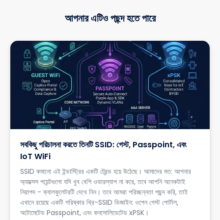
আপনার এটিও পছন্দ হতে পারে
সবকিছু পরিচালনা করতে তিনটি SSID: গেস্ট, Passpoint, এবং
IoT WiFi
SSID কমানো এই ইন্ডাস্ট্রির একটি ট্রেন্ড হয়ে উঠেছে। আমাদের মত: আপনার
অ্যাক্সেস পয়েন্টগুলো যদি খুব বেশি ওভারল্যাপ না করে, তবে আপনি অনেকটাই
নিরাপদ - ক্যালকুলেটরটি দেখে নিন। তবে আমরা পরিচ্ছন্নতা পছন্দ করি, তাই
এখানে রয়েছে একটি পরিষ্কার থ্রি-SSID ডিজাইন: ওপেন গেস্ট পোর্টাল,
অটোমেটেড Passpoint, এবং কনসোলিডেটেড xPSK।