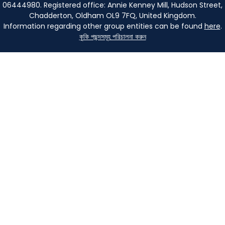
06444980. Registered office: Annie Kenney Mill, Hudson Street,
Chadderton, Oldham OL9 7FQ, United Kingdom.
Information regarding other group entities can be found
here
.
কুকি পছন্দসমূহ পরিচালনা করুন