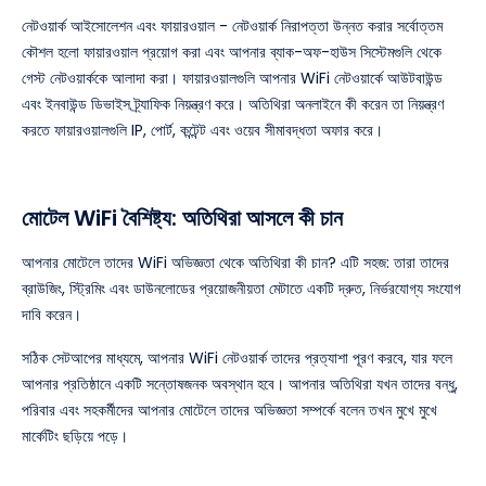
নেটওয়ার্ক আইসোলেশন এবং ফায়ারওয়াল - নেটওয়ার্ক নিরাপত্তা উন্নত করার সর্বোত্তম
কৌশল হলো ফায়ারওয়াল প্রয়োগ করা এবং আপনার ব্যাক-অফ-হাউস সিস্টেমগুলি থেকে
গেস্ট নেটওয়ার্ককে আলাদা করা। ফায়ারওয়ালগুলি আপনার WiFi নেটওয়ার্কে আউটবাউন্ড
এবং ইনবাউন্ড ডিভাইস ট্র্যাফিক নিয়ন্ত্রণ করে। অতিথিরা অনলাইনে কী করেন তা নিয়ন্ত্রণ
করতে ফায়ারওয়ালগুলি IP, পোর্ট, কন্টেন্ট এবং ওয়েব সীমাবদ্ধতা অফার করে।
মোটেল WiFi বৈশিষ্ট্য: অতিথিরা আসলে কী চান
আপনার মোটেলে তাদের WiFi অভিজ্ঞতা থেকে অতিথিরা কী চান? এটি সহজ: তারা তাদের
ব্রাউজিং, স্ট্রিমিং এবং ডাউনলোডের প্রয়োজনীয়তা মেটাতে একটি দ্রুত, নির্ভরযোগ্য সংযোগ
দাবি করেন।
সঠিক সেটআপের মাধ্যমে, আপনার WiFi নেটওয়ার্ক তাদের প্রত্যাশা পূরণ করবে, যার ফলে
আপনার প্রতিষ্ঠানে একটি সন্তোষজনক অবস্থান হবে। আপনার অতিথিরা যখন তাদের বন্ধু,
পরিবার এবং সহকর্মীদের আপনার মোটেলে তাদের অভিজ্ঞতা সম্পর্কে বলেন তখন মুখে মুখে
মার্কেটিং ছড়িয়ে পড়ে।