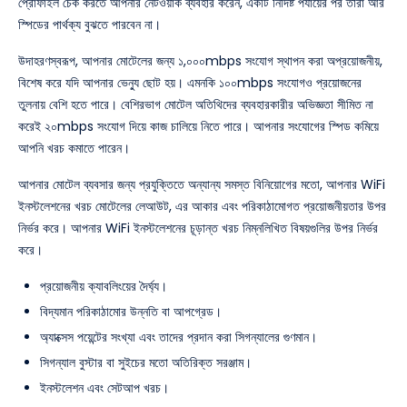
প্রোফাইল চেক করতে আপনার নেটওয়ার্ক ব্যবহার করেন, একটি নির্দিষ্ট পর্যায়ের পর তারা আর
স্পিডের পার্থক্য বুঝতে পারবেন না।
উদাহরণস্বরূপ, আপনার মোটেলের জন্য ১,০০০mbps সংযোগ স্থাপন করা অপ্রয়োজনীয়,
বিশেষ করে যদি আপনার ভেন্যু ছোট হয়। এমনকি ১০০mbps সংযোগও প্রয়োজনের
তুলনায় বেশি হতে পারে। বেশিরভাগ মোটেল অতিথিদের ব্যবহারকারীর অভিজ্ঞতা সীমিত না
করেই ২০mbps সংযোগ দিয়ে কাজ চালিয়ে নিতে পারে। আপনার সংযোগের স্পিড কমিয়ে
আপনি খরচ কমাতে পারেন।
আপনার মোটেল ব্যবসার জন্য প্রযুক্তিতে অন্যান্য সমস্ত বিনিয়োগের মতো, আপনার WiFi
ইনস্টলেশনের খরচ মোটেলের লেআউট, এর আকার এবং পরিকাঠামোগত প্রয়োজনীয়তার উপর
নির্ভর করে। আপনার WiFi ইনস্টলেশনের চূড়ান্ত খরচ নিম্নলিখিত বিষয়গুলির উপর নির্ভর
করে।
প্রয়োজনীয় ক্যাবলিংয়ের দৈর্ঘ্য।
বিদ্যমান পরিকাঠামোর উন্নতি বা আপগ্রেড।
অ্যাক্সেস পয়েন্টের সংখ্যা এবং তাদের প্রদান করা সিগন্যালের গুণমান।
সিগন্যাল বুস্টার বা সুইচের মতো অতিরিক্ত সরঞ্জাম।
ইনস্টলেশন এবং সেটআপ খরচ।