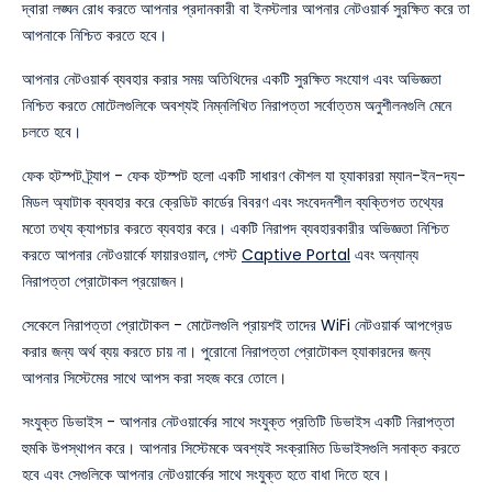
দ্বারা লঙ্ঘন রোধ করতে আপনার প্রদানকারী বা ইনস্টলার আপনার নেটওয়ার্ক সুরক্ষিত করে তা
আপনাকে নিশ্চিত করতে হবে।
আপনার নেটওয়ার্ক ব্যবহার করার সময় অতিথিদের একটি সুরক্ষিত সংযোগ এবং অভিজ্ঞতা
নিশ্চিত করতে মোটেলগুলিকে অবশ্যই নিম্নলিখিত নিরাপত্তা সর্বোত্তম অনুশীলনগুলি মেনে
চলতে হবে।
ফেক হটস্পট ট্র্যাপ - ফেক হটস্পট হলো একটি সাধারণ কৌশল যা হ্যাকাররা ম্যান-ইন-দ্য-
মিডল অ্যাটাক ব্যবহার করে ক্রেডিট কার্ডের বিবরণ এবং সংবেদনশীল ব্যক্তিগত তথ্যের
মতো তথ্য ক্যাপচার করতে ব্যবহার করে। একটি নিরাপদ ব্যবহারকারীর অভিজ্ঞতা নিশ্চিত
করতে আপনার নেটওয়ার্কে ফায়ারওয়াল, গেস্ট
Captive Portal
এবং অন্যান্য
নিরাপত্তা প্রোটোকল প্রয়োজন।
সেকেলে নিরাপত্তা প্রোটোকল - মোটেলগুলি প্রায়শই তাদের WiFi নেটওয়ার্ক আপগ্রেড
করার জন্য অর্থ ব্যয় করতে চায় না। পুরোনো নিরাপত্তা প্রোটোকল হ্যাকারদের জন্য
আপনার সিস্টেমের সাথে আপস করা সহজ করে তোলে।
সংযুক্ত ডিভাইস - আপনার নেটওয়ার্কের সাথে সংযুক্ত প্রতিটি ডিভাইস একটি নিরাপত্তা
হুমকি উপস্থাপন করে। আপনার সিস্টেমকে অবশ্যই সংক্রামিত ডিভাইসগুলি সনাক্ত করতে
হবে এবং সেগুলিকে আপনার নেটওয়ার্কের সাথে সংযুক্ত হতে বাধা দিতে হবে।