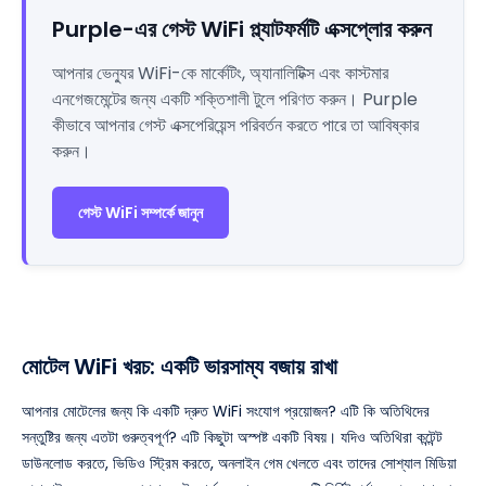
Purple-এর গেস্ট WiFi প্ল্যাটফর্মটি এক্সপ্লোর করুন
আপনার ভেন্যুর WiFi-কে মার্কেটিং, অ্যানালিটিক্স এবং কাস্টমার
এনগেজমেন্টের জন্য একটি শক্তিশালী টুলে পরিণত করুন। Purple
কীভাবে আপনার গেস্ট এক্সপেরিয়েন্স পরিবর্তন করতে পারে তা আবিষ্কার
করুন।
গেস্ট WiFi সম্পর্কে জানুন
মোটেল WiFi খরচ: একটি ভারসাম্য বজায় রাখা
আপনার মোটেলের জন্য কি একটি দ্রুত WiFi সংযোগ প্রয়োজন? এটি কি অতিথিদের
সন্তুষ্টির জন্য এতটা গুরুত্বপূর্ণ? এটি কিছুটা অস্পষ্ট একটি বিষয়। যদিও অতিথিরা কন্টেন্ট
ডাউনলোড করতে, ভিডিও স্ট্রিম করতে, অনলাইন গেম খেলতে এবং তাদের সোশ্যাল মিডিয়া