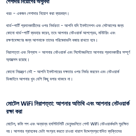
পেশাদার নিয়োগের অসুবিধা
খরচ - একজন পেশাদার নিয়োগ করা ব্যয়বহুল।
থার্ড-পার্টি প্রদানকারীদের ওপর নির্ভরতা - আপনি যদি ইনস্টলেশন এবং সেটআপের জন্য
কোনো থার্ড-পার্টি ব্যবহার করেন, তবে আপনার নেটওয়ার্ক আপগ্রেড, মনিটরিং এবং
রক্ষণাবেক্ষণের জন্য আপনাকে তাদের পরিষেবাগুলি বজায় রাখতে হবে।
নিরাপত্তা এবং বিশ্বাস - আপনার নেটওয়ার্ক এবং সিস্টেমগুলিতে আপনার প্রদানকারীর সম্পূর্ণ
অ্যাক্সেস রয়েছে।
কোনো নিয়ন্ত্রণ নেই - আপনি ইনস্টলারের দক্ষতার ওপর নির্ভর করবেন এবং নেটওয়ার্ক
ডিজাইনে আপনার খুব বেশি কিছু বলার থাকবে না।
মোটেল WiFi নিরাপত্তা: আপনার অতিথি এবং আপনার নেটওয়ার্ক
রক্ষা করা
মোটেল, কফি শপ এবং অন্যান্য হসপিটালিটি ভেন্যুগুলিতে গেস্ট WiFi নেটওয়ার্কগুলি সুরক্ষিত
নয়। আপনার গ্রাহকের ডেটা সংগ্রহ করতে চাওয়া খারাপ উদ্দেশ্যপ্রণোদিত ব্যক্তিদের