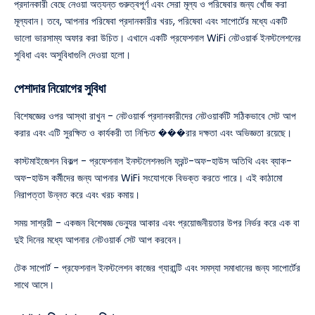
প্রদানকারী বেছে নেওয়া অত্যন্ত গুরুত্বপূর্ণ এবং সেরা মূল্য ও পরিষেবার জন্য খোঁজ করা
মূল্যবান। তবে, আপনার পরিষেবা প্রদানকারীর খরচ, পরিষেবা এবং সাপোর্টের মধ্যে একটি
ভালো ভারসাম্য অফার করা উচিত। এখানে একটি প্রফেশনাল WiFi নেটওয়ার্ক ইনস্টলেশনের
সুবিধা এবং অসুবিধাগুলি দেওয়া হলো।
পেশাদার নিয়োগের সুবিধা
বিশেষজ্ঞের ওপর আস্থা রাখুন - নেটওয়ার্ক প্রদানকারীদের নেটওয়ার্কটি সঠিকভাবে সেট আপ
করার এবং এটি সুরক্ষিত ও কার্যকরী তা নিশ্চিত ���রার দক্ষতা এবং অভিজ্ঞতা রয়েছে।
কাস্টমাইজেশন বিকল্প - প্রফেশনাল ইনস্টলেশনগুলি ফ্রন্ট-অফ-হাউস অতিথি এবং ব্যাক-
অফ-হাউস কর্মীদের জন্য আপনার WiFi সংযোগকে বিভক্ত করতে পারে। এই কাঠামো
নিরাপত্তা উন্নত করে এবং খরচ কমায়।
সময় সাশ্রয়ী - একজন বিশেষজ্ঞ ভেন্যুর আকার এবং প্রয়োজনীয়তার উপর নির্ভর করে এক বা
দুই দিনের মধ্যে আপনার নেটওয়ার্ক সেট আপ করবেন।
টেক সাপোর্ট - প্রফেশনাল ইনস্টলেশন কাজের গ্যারান্টি এবং সমস্যা সমাধানের জন্য সাপোর্টের
সাথে আসে।