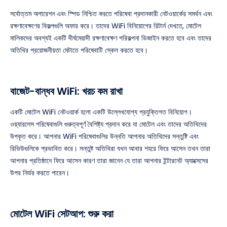
সর্বোত্তম অপারেশন এবং স্পিড নিশ্চিত করতে পরিষেবা প্রদানকারী নেটওয়ার্কের সমর্থন এবং
রক্ষণাবেক্ষণের বিকল্পগুলি অফার করে। তাদের WiFi বিনিয়োগের রিটার্ন দেখতে, মোটেল
মালিকদের অবশ্যই একটি দীর্ঘমেয়াদী রক্ষণাবেক্ষণ পরিকল্পনা ডিজাইন করতে হবে এবং তাদের
অতিথির প্রয়োজনীয়তা মেটাতে পরিষেবাটি স্কেল করতে হবে।
বাজেট-বান্ধব WiFi: খরচ কম রাখা
একটি মোটেল WiFi নেটওয়ার্ক হলো একটি উল্লেখযোগ্য প্রযুক্তিগত বিনিয়োগ।
ওয়্যারলেস পরিষেবাগুলি গুরুত্বপূর্ণ বৈশিষ্ট্য প্রদান করে যা মোটেল এবং তাদের অতিথিদের
উপকৃত করে। আপনার WiFi পরিষেবাগুলির উন্নতি আপনার অতিথিদের সন্তুষ্টি এবং
রিভিউগুলিকে প্রভাবিত করে। সন্তুষ্ট অতিথিরা যখন আবার শহরে ফিরে আসেন তখন তারা
আপনার প্রতিষ্ঠানে ফিরে আসেন কারণ তারা জানেন যে তারা আপনার ইন্টারনেট অ্যাক্সেসের
উপর নির্ভর করতে পারেন।
মোটেল WiFi সেটআপ: শুরু করা