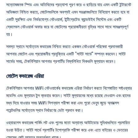
সন্তোষজনক স্পিড এবং অতিথিদের প্রত্যাশা পূরণ করে ও ছাড়িয়ে যায় এমন একটি ইন্টারনেট
অভিজ্ঞতা নিশ্চিত করতে, মোটেলগুলিকে অবশ্যই এমন সরঞ্জামগুলিতে বিনিয়োগ করতে হবে যা
একটি সুরক্ষিত এবং নির্ভরযোগ্য নেটওয়ার্ক, ইন্টিগ্রেটেড ব্যান্ডউইথ সিস্টেম এবং একটি
স্কেলেবল নেটওয়ার্ক অফার করে যা মোটেলের প্রয়োজনীয়তা বৃদ্ধির সাথে সাথে সামঞ্জস্যপূর্ণ
হয়।
সমস্ত স্থানে সর্বোত্তম কভারেজ নিশ্চিত করতে একজন নেটওয়ার্ক পরিষেবা প্রদানকারী
আপনার মোটেল এবং প্রয়োজনীয় প্রযুক্তির একটি "সাইট সার্ভে" সম্পন্ন করবেন। সাইট
সার্ভের সময়, টেকনিশিয়ান আপনার প্রপার্টির নিম্নলিখিত দিকগুলি মূল্যায়ন করেন।
মোটেল কভারেজ এরিয়া
টেকনিশিয়ান আপনার WiFi নেটওয়ার্কের কভারেজ এরিয়া নির্ধারণ করতে বিশেষায়িত সফ্টওয়্যার
মডেলিং এবং মূল্যায়ন টুল ব্যবহার করেন। সাইট মূল্যায়নের মধ্যে রয়েছে দেওয়াল এবং ছাদের
মধ্য দিয়ে যাওয়ার সময় WiFi সিগন্যাল পরীক্ষা করা এবং পুরো ভেন্যু জুড়ে অ্যাক্সেস
পয়েন্টগুলির সর্বোত্তম স্থান নির্ধারণের ডেটা প্রদান করা।
ওয়্যারলেস কভারেজ পার্কিং লট এবং পুলের মতো অন্যান্য আউটডোর সুবিধাগুলিতে প্রসারিত
হওয়া উচিত। সাইট সার্ভে প্রপার্টির টপোগ্রাফি পরীক্ষা করে এবং এতে বাইরের ও ভেতরের
স্পেসের মোট আয়তন অন্তর্ভুক্ত থাকে।