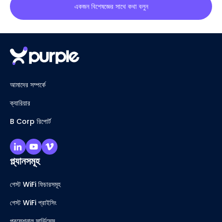
একজন বিশেষজ্ঞের সাথে কথা বলুন
আমাদের সম্পর্কে
ক্যারিয়ার
B Corp রিপোর্ট
প্ল্যানসমূহ
গেস্ট WiFi ফিচারসমূহ
গেস্ট WiFi প্রাইসিং
প্রফেশনাল সার্ভিসেস