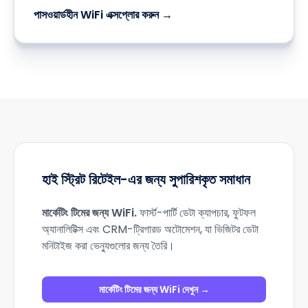
পাসওয়ার্ডহীন WiFi এক্সপ্লোর করুন →
হাই স্ট্রিট রিটেইল-এর জন্য সুপারিশকৃত সমাধান
মার্কেটিং টিমের জন্য WiFi
.
ফার্স্ট-পার্টি ডেটা ক্যাপচার, ফুটফল
অ্যানালিটিক্স এবং CRM-ট্রিগারড অটোমেশন, যা ভিজিটর ডেটা
মনিটাইজ করা ভেন্যুগুলোর জন্য তৈরি।
মার্কেটিং টিমের জন্য WiFi দেখুন →