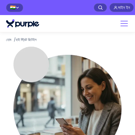
সাইন ইন
🇮🇳
হোম
/
হাই স্ট্রিট রিটেইল