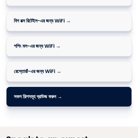
বিগ বক্স রিটেইল-এর জন্য WiFi →
শপিং মল-এর জন্য WiFi →
রেস্তোরাঁ-এর জন্য WiFi →
সকল শিল্পসমূহ ব্রাউজ করুন →