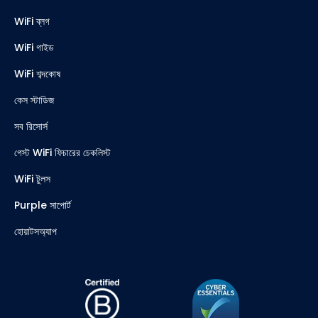
WiFi ব্লগ
WiFi গাইড
WiFi শব্দকোষ
কেস স্টাডিজ
সব রিসোর্স
গেস্ট WiFi ফিচারের চেকলিস্ট
WiFi টুলস
Purple সাপোর্ট
হোয়াটসঅ্যাপ