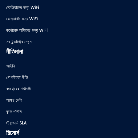
স্টেডিয়ামের জন্য WiFi
রেস্তোরাঁর জন্য WiFi
কর্পোরেট অফিসের জন্য WiFi
সব ইন্ডাস্ট্রি দেখুন
নীতিমালা
আইনি
গোপনীয়তা নীতি
ব্যবহারের শর্তাবলী
আমার ডেটা
কুকি পলিসি
স্ট্যান্ডার্ড SLA
রিসোর্স