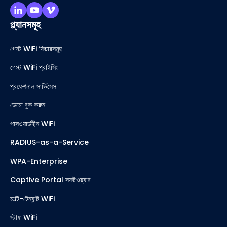
প্ল্যানসমূহ
গেস্ট WiFi ফিচারসমূহ
গেস্ট WiFi প্রাইসিং
প্রফেশনাল সার্ভিসেস
ডেমো বুক করুন
পাসওয়ার্ডহীন WiFi
RADIUS-as-a-Service
WPA-Enterprise
Captive Portal সফটওয়্যার
মাল্টি-টেন্যান্ট WiFi
স্টাফ WiFi