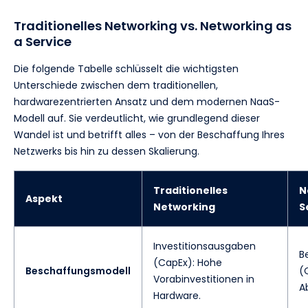
Traditionelles Networking vs. Networking as
a Service
Die folgende Tabelle schlüsselt die wichtigsten
Unterschiede zwischen dem traditionellen,
hardwarezentrierten Ansatz und dem modernen NaaS-
Modell auf. Sie verdeutlicht, wie grundlegend dieser
Wandel ist und betrifft alles – von der Beschaffung Ihres
Netzwerks bis hin zu dessen Skalierung.
Traditionelles
N
Aspekt
Networking
S
Investitionsausgaben
B
(CapEx): Hohe
Beschaffungsmodell
(
Vorabinvestitionen in
A
Hardware.