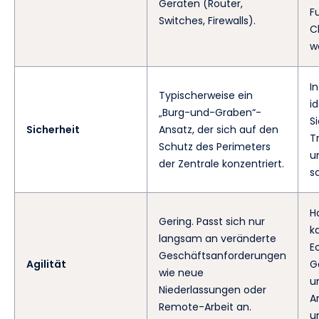
Geräten (Router,
F
Switches, Firewalls).
C
w
In
Typischerweise ein
i
„Burg-und-Graben“-
S
Sicherheit
Ansatz, der sich auf den
T
Schutz des Perimeters
u
der Zentrale konzentriert.
s
H
Gering. Passt sich nur
k
langsam an veränderte
E
Geschäftsanforderungen
Agilität
G
wie neue
u
Niederlassungen oder
A
Remote-Arbeit an.
u