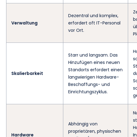
Z
Dezentral und komplex,
b
Verwaltung
erfordert oft IT-Personal
ü
vor Ort.
P
H
Starr und langsam. Das
s
Hinzufügen eines neuen
S
Standorts erfordert einen
Skalierbarkeit
d
langwierigen Hardware-
S
Beschaffungs- und
s
Einrichtungszyklus.
g
N
s
Abhängig von
H
proprietären, physischen
Hardware
I