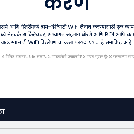
करणे
रहालये आणि गॅलरींमध्ये हाय-डेन्सिटी WiFi तैनात करण्यासाठी एक व्यापक 
मध्ये नेटवर्क आर्किटेक्चर, अभ्यागत सहभाग धोरणे आणि ROI आणि कार्या
वाढवण्यासाठी WiFi विश्लेषणाचा कसा फायदा घ्यावा हे समाविष्ट आहे.

4
मिनिट वाचन
📝
918
शब्द
🔧
2
सोडवलेली उदाहरणे
❓
3
सराव प्रश्न
📚
8
महत्वाच्या व्याख
का