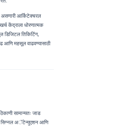
रते.
यक असणारी आर्किटेक्चरल
े खर्च केंद्राला धोरणात्मक
्यूज डिजिटल तिकिटिंग,
 वाढ आणि महसूल वाढवण्यासाठी
 ठिकाणी सामान्यतः जाड
षणीय सिग्नल अॅटेन्युएशन आणि