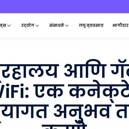
न्स
उद्योग
संसाधने
लघु व्यवसाय
भागीदार
ग्रहालय आणि गॅ
iFi: एक कनेक्ट
्यागत अनुभव त