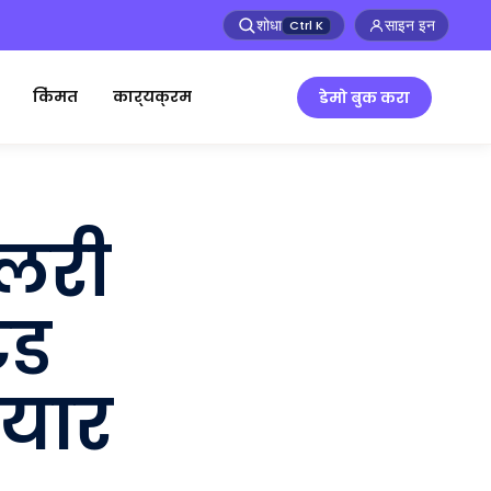
शोधा
साइन इन
Ctrl
K
किंमत
कार्यक्रम
डेमो बुक करा
लरी
ेड
यार