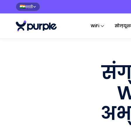
मराठी
🇮🇳
WiFi
सोल्यूश
सं
W
अभ