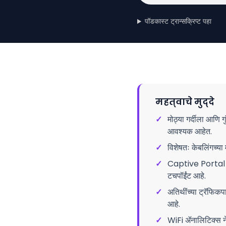
पॉडकास्ट ट्रान्सक्रिप्ट पहा
महत्वाचे मुद्दे
✓
मोठ्या गर्दीला आणि 
आवश्यक आहेत.
✓
विशेषतः केबलिंगच्या म
✓
Captive Portal हे 
टचपॉईंट आहे.
✓
अतिथींच्या ट्रॅफिकप
आहे.
✓
WiFi ॲनालिटिक्स नेट