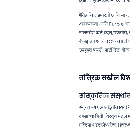
ठिकाणी हाय-डेन्सिटी WiFi न
ऐतिहासिक इमारती आणि जास्त ग
आवश्यकता आणि Purple सारखे
मालमत्तेत कसे बदलू शकतात, य
वेफाइंडिंग आणि परस्परसंवादी
उपयुक्त फर्स्ट-पार्टी डेटा ग
तांत्रिक सखोल 
सांस्कृतिक संस्था
संग्रहालये एक अद्वितीय RF (
दगडाच्या भिंती, विस्तृत मेटल 
मल्टिपाथ इंटरफेअरेन्स (हस्तक्ष