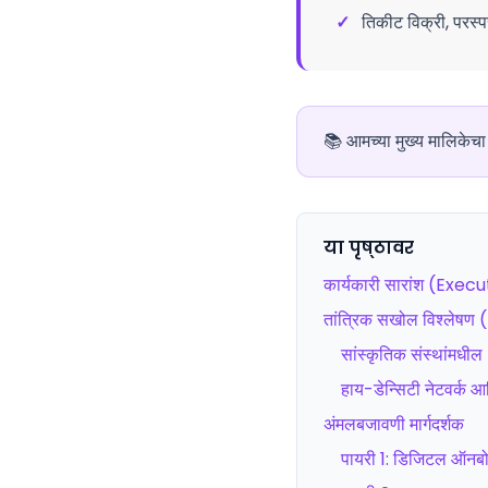
✓
तिकीट विक्री, परस्प
📚
आमच्या मुख्य मालिकेच
या पृष्ठावर
कार्यकारी सारांश (Ex
तांत्रिक सखोल विश्ले
सांस्कृतिक संस्थांमधील
हाय-डेन्सिटी नेटवर्क आर
अंमलबजावणी मार्गदर्शक
पायरी 1: डिजिटल ऑनबोर