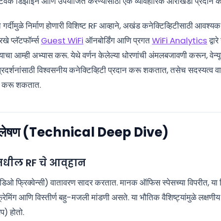
ेटवर्क डिझाइन आणि उपयोजित करण्यासाठी एक व्यावहारिक आराखडा प्रदान क
र्दीमुळे निर्माण होणारी विशिष्ट RF आव्हाने, अखंड कनेक्टिव्हिटीसाठी आवश्
 प्लॅटफॉर्म्स
Guest WiFi
ऑनबोर्डिंग आणि प्रगत
WiFi Analytics
द्वार
ाचा आम्ही अभ्यास करू. येथे वर्णन केलेल्या धोरणांची अंमलबजावणी करून, वेन
 प्रदर्शनांसाठी विश्वसनीय कनेक्टिव्हिटी प्रदान करू शकतात, तसेच सदस्यत्व
ोळा करू शकतात.
विश्लेषण (Technical Deep Dive)
ंमधील RF चे आव्हान
रेडिओ फ्रिक्वेन्सी) वातावरण सादर करतात. मानक ऑफिस स्पेसच्या विपरीत, या
फ्रेमिंग आणि विस्तीर्ण बहु-मजली मांडणी असते. या भौतिक वैशिष्ट्यांमुळे लक्
ेप) होतो.