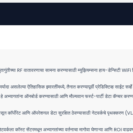
गुंतागुंतीच्या RF वातावरणाचा सामना करण्यासाठी म्युझियम्सना हाय-डेन्सिटी W
र्यादा असलेल्या ऐतिहासिक इमारतींमध्ये, तैनात करण्यापूर्वी प्रेडिक्टिव्ह साईट सर्व
अभ्यागतांना ऑनबोर्ड करण्यासाठी आणि मौल्यवान फर्स्ट-पार्टी डेटा कॅप्चर करण
ासून कॉर्पोरेट आणि ऑपरेशनल डेटा सुरक्षित ठेवण्यासाठी नेटवर्कचे पृथक्करण (VLA
वर्कला कॉस्ट सेंटरमधून अभ्यागतांच्या वर्तनाचा मागोवा घेणाऱ्या आणि ROI वाढवणा