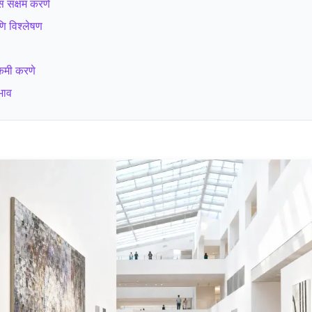
स सक्षम करणे
णि विश्लेषण
कमी करणे
भाव