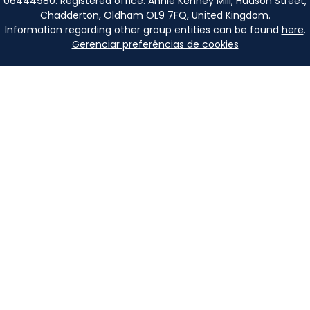
06444980. Registered office: Annie Kenney Mill, Hudson Street,
Chadderton, Oldham OL9 7FQ, United Kingdom.
Information regarding other group entities can be found
here
.
Gerenciar preferências de cookies