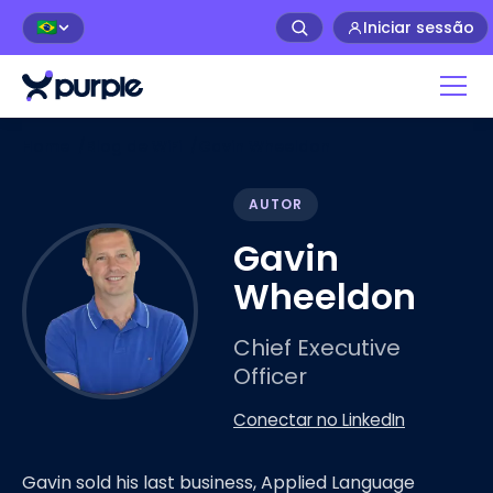
Iniciar sessão
🇧🇷
Home
/
Blog de WiFi
/
Gavin Wheeldon
AUTOR
Gavin
Wheeldon
Chief Executive
Officer
Conectar no LinkedIn
Gavin sold his last business, Applied Language