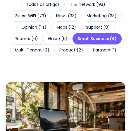
Todos os artigos
IT & network
(
93
)
Guest WiFi
(
73
)
News
(
33
)
Marketing
(
33
)
Opinion
(
14
)
Maps
(
12
)
Support
(
8
)
Reports
(
6
)
Guide
(
5
)
Small Business
(
4
)
Multi-Tenant
(
2
)
Product
(
2
)
Partners
(
1
)