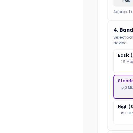
Low
Approx. 1 
4. Band
Select ba
device.
Basic 
1.5 Mb
Standa
5.0 Mb
High (
15.0 M