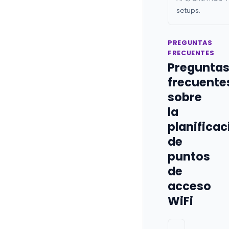
setups.
PREGUNTAS
FRECUENTES
Pregunta
frecuente
sobre
la
planificac
de
puntos
de
acceso
WiFi