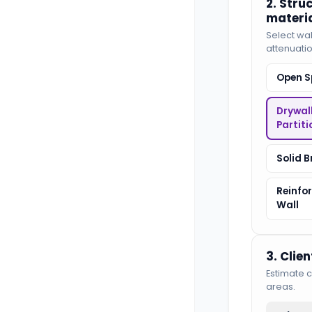
2. Stru
materi
Select wall
attenuatio
Open S
Drywal
Partiti
Solid B
Reinfo
Wall
3. Clie
Estimate c
areas.