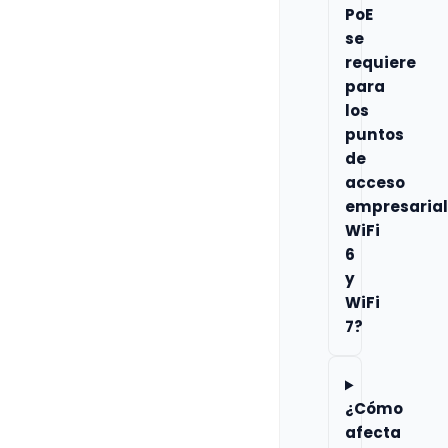
PoE
se
requiere
para
los
puntos
de
acceso
empresaria
WiFi
6
y
WiFi
7?
¿Cómo
afecta