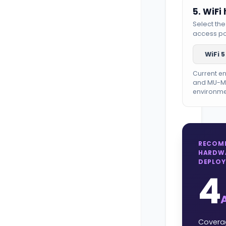
5. WiFi
Select the
access po
WiFi 5
Current e
and MU-MI
environme
RECOM
HARDW
DEPLO
4
Coverag