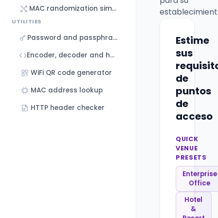
para su
MAC randomization simulator
establecimient
UTILITIES
Password and passphrase generator
Estime
sus
Encoder, decoder and hash generator
requisit
WiFi QR code generator
de
puntos
MAC address lookup
de
HTTP header checker
acceso
QUICK
VENUE
PRESETS
Enterprise
Office
Hotel
&