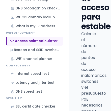
acceso
DNS propagation checker
para
WHOIS domain lookup
estable
What is my IP address
WIFI DEPLOYMENT
Calcule
el
Access point calculator
número
Beacon and SSID overhead calculator
de
puntos
WiFi channel planner
de
CONNECTIVITY
acceso
Internet speed test
inalámbricos,
switches
Latency and jitter test
y el
DNS speed test
presupuesto
SECURITY
PoE
necesarios
SSL certificate checker