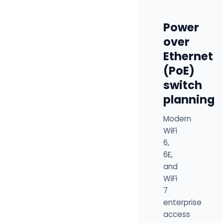
Power
over
Ethernet
(PoE)
switch
planning
Modern
WiFi
6,
6E,
and
WiFi
7
enterprise
access