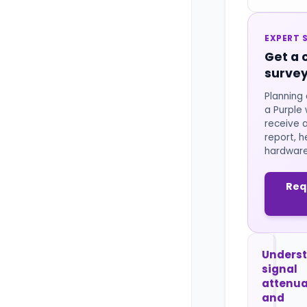
EXPERT S
Get a 
survey
Planning 
a Purple 
receive 
report, 
hardware
Req
Unders
signal
attenua
and