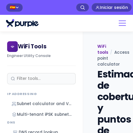
Iniciar sesión
🇪🇸
WiFi Tools
WiFi
tools
/
Access
Engineer Utility Console
point
calculator
Estima
de
cobert
IP ADDRESSING
Subnet calculator and VLSM designer
y
Multi-tenant iPSK subnet designer
puntos
DNS
de
DNS record lookup