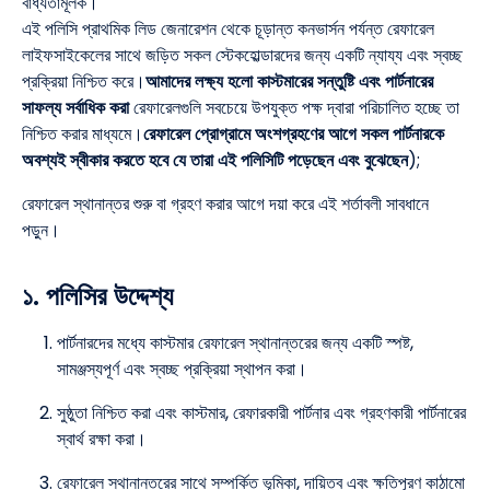
বাধ্যতামূলক।
এই পলিসি প্রাথমিক লিড জেনারেশন থেকে চূড়ান্ত কনভার্সন পর্যন্ত রেফারেল
লাইফসাইকেলের সাথে জড়িত সকল স্টেকহোল্ডারদের জন্য একটি ন্যায্য এবং স্বচ্ছ
প্রক্রিয়া নিশ্চিত করে।
আমাদের লক্ষ্য হলো কাস্টমারের সন্তুষ্টি এবং পার্টনারের
সাফল্য সর্বাধিক করা
রেফারেলগুলি সবচেয়ে উপযুক্ত পক্ষ দ্বারা পরিচালিত হচ্ছে তা
নিশ্চিত করার মাধ্যমে।
রেফারেল প্রোগ্রামে অংশগ্রহণের আগে সকল পার্টনারকে
অবশ্যই স্বীকার করতে হবে যে তারা এই পলিসিটি পড়েছেন এবং বুঝেছেন
);
রেফারেল স্থানান্তর শুরু বা গ্রহণ করার আগে দয়া করে এই শর্তাবলী সাবধানে
পড়ুন।
১. পলিসির উদ্দেশ্য
পার্টনারদের মধ্যে কাস্টমার রেফারেল স্থানান্তরের জন্য একটি স্পষ্ট,
সামঞ্জস্যপূর্ণ এবং স্বচ্ছ প্রক্রিয়া স্থাপন করা।
সুষ্ঠুতা নিশ্চিত করা এবং কাস্টমার, রেফারকারী পার্টনার এবং গ্রহণকারী পার্টনারের
স্বার্থ রক্ষা করা।
রেফারেল স্থানান্তরের সাথে সম্পর্কিত ভূমিকা, দায়িত্ব এবং ক্ষতিপূরণ কাঠামো