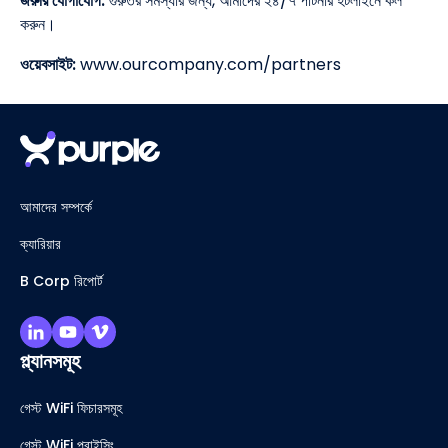
জরুরি যোগাযোগ:
গুরুতর সমস্যার জন্য, আমাদের ২৪/৭ পার্টনার হটলাইনে কল
করুন।
ওয়েবসাইট:
www.ourcompany.com/partners
আমাদের সম্পর্কে
ক্যারিয়ার
B Corp রিপোর্ট
প্ল্যানসমূহ
গেস্ট WiFi ফিচারসমূহ
গেস্ট WiFi প্রাইসিং