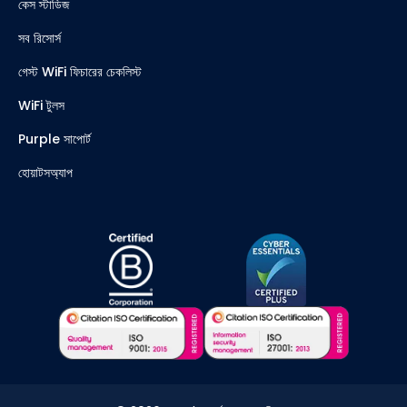
কেস স্টাডিজ
সব রিসোর্স
গেস্ট WiFi ফিচারের চেকলিস্ট
WiFi টুলস
Purple সাপোর্ট
হোয়াটসঅ্যাপ