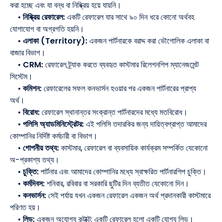
করা হচ্ছে এবং যা বন্ধ বা নিষ্ক্রিয় হয়ে যায়নি।
•
নিষ্ক্রিয় রেফারেল:
একটি রেফারেল যার সাথে ৯০ দিন ধরে কোনো অর্থবহ
যোগাযোগ বা অগ্রগতি হয়নি।
•
এলাকা (Territory):
একজন পার্টনারকে বরাদ্দ করা ভৌগোলিক এলাকা বা
বাজার বিভাগ।
•
CRM:
রেফারেল ট্র্যাক করতে ব্যবহৃত কাস্টমার রিলেশনশিপ ম্যানেজমেন্ট
সিস্টেম।
•
কমিশন:
রেফারেলের সফল কনভার্সন হওয়ার পর একজন পার্টনারের প্রাপ্য
অর্থ।
•
বিরোধ:
রেফারেল স্থানান্তর সংক্রান্ত পার্টনারদের মধ্যে মতবিরোধ।
•
পলিসি অ্যাডমিনিস্ট্রেটর:
এই পলিসি তদারকির জন্য দায়িত্বপ্রাপ্ত আমাদের
কোম্পানির নির্দিষ্ট কর্মচারী বা বিভাগ।
•
গোপনীয় তথ্য:
কাস্টমার, রেফারেল বা ব্যবসায়িক কার্যক্রম সম্পর্কিত যেকোনো
অ-প্রকাশ্য তথ্য।
•
চুক্তি:
পার্টনার এবং আমাদের কোম্পানির মধ্যে স্বাক্ষরিত পার্টনারশিপ চুক্তি।
•
কর্মদিবস:
শনিবার, রবিবার বা সরকারি ছুটির দিন ব্যতীত যেকোনো দিন।
•
কনভার্সন:
সেই পর্যায় যখন একজন রেফারেল একজন অর্থ প্রদানকারী কাস্টমারে
পরিণত হয়।
•
লিড:
একজন অযোগ্য কন্টাক্ট; একটি রেফারেল হলো একটি যোগ্য লিড।