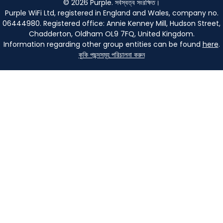
©
2026
Purple. সর্বস্বত্ব সংরক্ষিত।
Purple WiFi Ltd, registered in England and Wales, company no.
06444980. Registered office: Annie Kenney Mill, Hudson Street,
Chadderton, Oldham OL9 7FQ, United Kingdom.
Information regarding other group entities can be found
here
.
কুকি পছন্দসমূহ পরিচালনা করুন