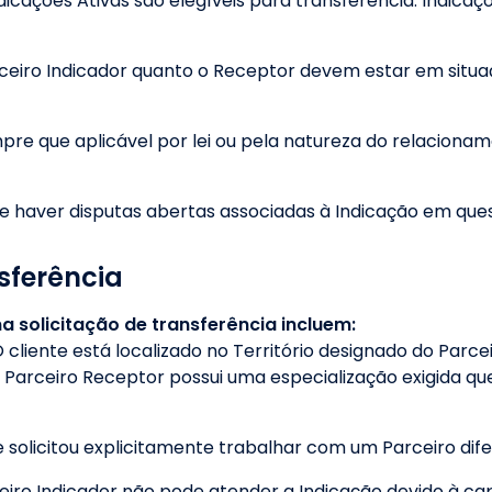
icações Ativas são elegíveis para transferência. Indica
ceiro Indicador quanto o Receptor devem estar em situ
pre que aplicável por lei ou pela natureza do relaciona
e haver disputas abertas associadas à Indicação em que
sferência
 solicitação de transferência incluem:
 cliente está localizado no Território designado do Parce
 Parceiro Receptor possui uma especialização exigida que
e solicitou explicitamente trabalhar com um Parceiro dife
eiro Indicador não pode atender a Indicação devido à ca