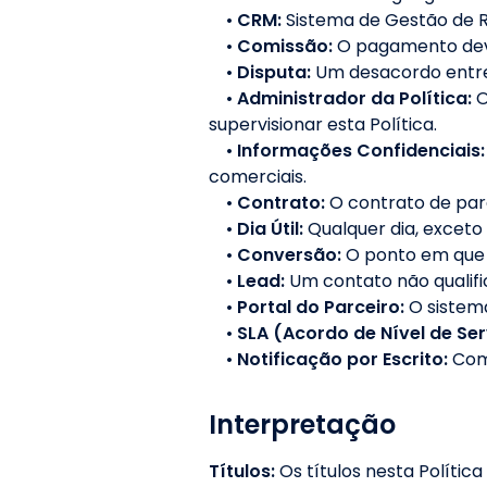
•
CRM:
Sistema de Gestão de R
•
Comissão:
O pagamento dev
•
Disputa:
Um desacordo entre
•
Administrador da Política:
O
supervisionar esta Política.
•
Informações Confidenciais:
comerciais.
•
Contrato:
O contrato de par
•
Dia Útil:
Qualquer dia, exceto
•
Conversão:
O ponto em que 
•
Lead:
Um contato não qualifi
•
Portal do Parceiro:
O sistem
•
SLA (Acordo de Nível de Ser
•
Notificação por Escrito:
Com
Interpretação
Títulos:
Os títulos nesta Políti