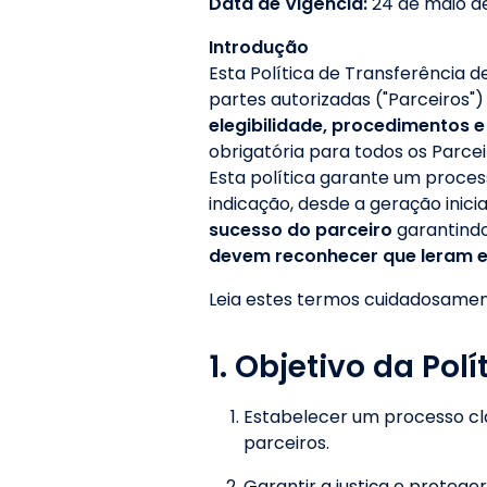
Data de Vigência:
24 de maio d
Introdução
Esta Política de Transferência d
partes autorizadas ("Parceiros"
elegibilidade, procedimentos e
obrigatória para todos os Parcei
Esta política garante um process
indicação, desde a geração inicia
sucesso do parceiro
garantindo
devem reconhecer que leram e
Leia estes termos cuidadosament
1. Objetivo da Polí
Estabelecer um processo cla
parceiros.
Garantir a justiça e proteger