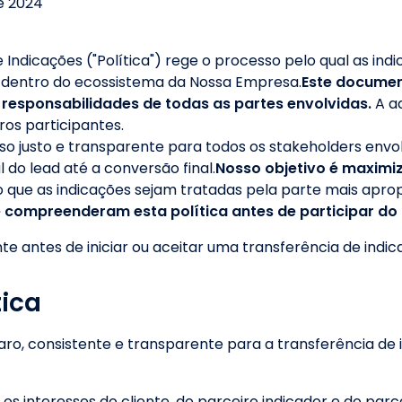
e 2024
e Indicações ("Política") rege o processo pelo qual as ind
) dentro do ecossistema da Nossa Empresa.
Este documen
 responsabilidades de todas as partes envolvidas.
A a
ros participantes.
o justo e transparente para todos os stakeholders envolv
l do lead até a conversão final.
Nosso objetivo é maximiz
 que as indicações sejam tratadas pela parte mais aprop
 compreenderam esta política antes de participar do
e antes de iniciar ou aceitar uma transferência de indic
tica
ro, consistente e transparente para a transferência de i
 os interesses do cliente, do parceiro indicador e do parc