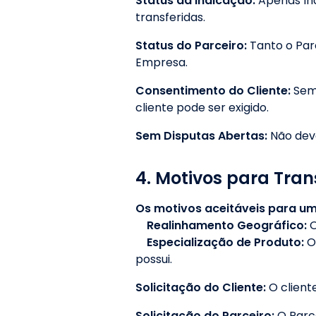
Status da Indicação:
Apenas Ind
transferidas.
Status do Parceiro:
Tanto o Par
Empresa.
Consentimento do Cliente:
Sem
cliente pode ser exigido.
Sem Disputas Abertas:
Não dev
4. Motivos para Tran
Os motivos aceitáveis para uma
Realinhamento Geográfico:
O
Especialização de Produto:
O
possui.
Solicitação do Cliente:
O client
Solicitação do Parceiro:
O Parc