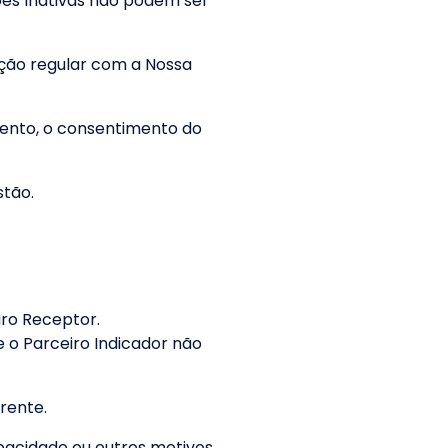
ções Inativas não podem ser
ação regular com a Nossa
mento, o consentimento do
stão.
iro Receptor.
 o Parceiro Indicador não
rente.
pacidade ou outros motivos