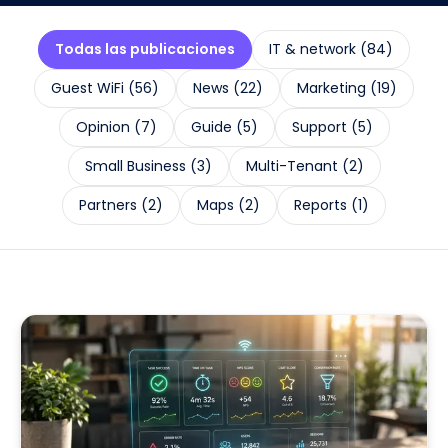
Todas las publicaciones
IT & network
(
84
)
Guest WiFi
(
56
)
News
(
22
)
Marketing
(
19
)
Opinion
(
7
)
Guide
(
5
)
Support
(
5
)
Small Business
(
3
)
Multi-Tenant
(
2
)
Partners
(
2
)
Maps
(
2
)
Reports
(
1
)