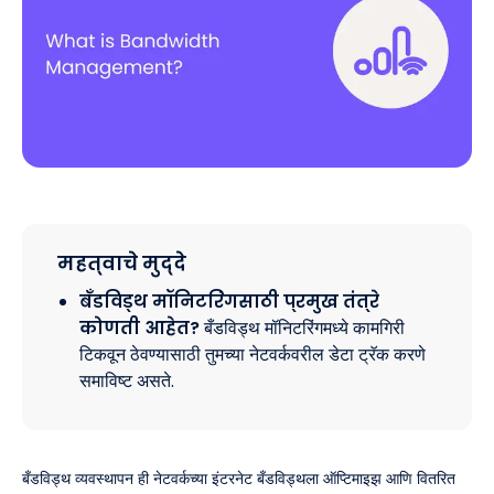
महत्वाचे मुद्दे
बँडविड्थ मॉनिटरिंगसाठी प्रमुख तंत्रे
कोणती आहेत?
बँडविड्थ मॉनिटरिंगमध्ये कामगिरी
टिकवून ठेवण्यासाठी तुमच्या नेटवर्कवरील डेटा ट्रॅक करणे
समाविष्ट असते.
बँडविड्थ व्यवस्थापन ही नेटवर्कच्या इंटरनेट बँडविड्थला ऑप्टिमाइझ आणि वितरित