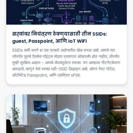
सर्वांवर नियंत्रण ठेवण्यासाठी तीन SSIDs:
guest, Passpoint, आणि IoT WiFi
SSIDs कमी करणे हा एक प्रकारे उद्योगातील खेळ बनला आहे. आमचे मत:
जोपर्यंत तुमचे ऍक्सेस पॉइंट्स मोठ्या प्रमाणात ओव्हरलॅप होत नाहीत, तोपर्यंत
तुम्ही सुरक्षित आहात - आमचे कॅल्क्युलेटर तपासा. पण आम्हाला नीटनेटकेपणा
आवडतो, म्हणून येथे स्वच्छ थ्री-SSID डिझाइन आहे: ओपन गेस्ट पोर्टल,
ऑटोमेटेड Passpoint, आणि एकत्रित xPSK.