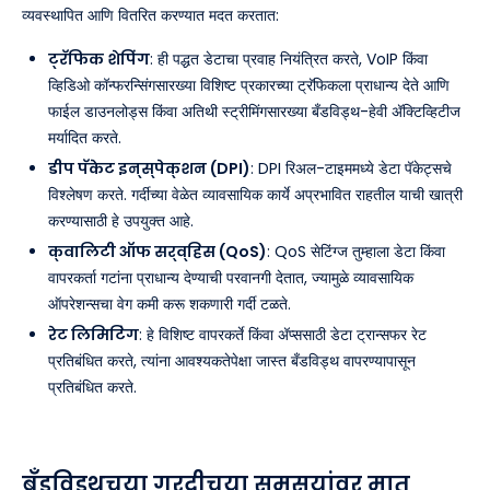
व्यवस्थापित आणि वितरित करण्यात मदत करतात:
ट्रॅफिक शेपिंग
: ही पद्धत डेटाचा प्रवाह नियंत्रित करते, VoIP किंवा
व्हिडिओ कॉन्फरन्सिंगसारख्या विशिष्ट प्रकारच्या ट्रॅफिकला प्राधान्य देते आणि
फाईल डाउनलोड्स किंवा अतिथी स्ट्रीमिंगसारख्या बँडविड्थ-हेवी अ‍ॅक्टिव्हिटीज
मर्यादित करते.
डीप पॅकेट इन्स्पेक्शन (DPI)
: DPI रिअल-टाइममध्ये डेटा पॅकेट्सचे
विश्लेषण करते. गर्दीच्या वेळेत व्यावसायिक कार्ये अप्रभावित राहतील याची खात्री
करण्यासाठी हे उपयुक्त आहे.
क्वालिटी ऑफ सर्व्हिस (QoS)
: QoS सेटिंग्ज तुम्हाला डेटा किंवा
वापरकर्ता गटांना प्राधान्य देण्याची परवानगी देतात, ज्यामुळे व्यावसायिक
ऑपरेशन्सचा वेग कमी करू शकणारी गर्दी टळते.
रेट लिमिटिंग
: हे विशिष्ट वापरकर्ते किंवा अ‍ॅप्ससाठी डेटा ट्रान्सफर रेट
प्रतिबंधित करते, त्यांना आवश्यकतेपेक्षा जास्त बँडविड्थ वापरण्यापासून
प्रतिबंधित करते.
बँडविड्थच्या गर्दीच्या समस्यांवर मात