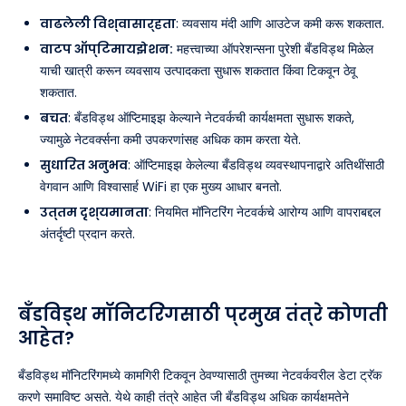
वाढलेली विश्वासार्हता
: व्यवसाय मंदी आणि आउटेज कमी करू शकतात.
वाटप ऑप्टिमायझेशन:
महत्त्वाच्या ऑपरेशन्सना पुरेशी बँडविड्थ मिळेल
याची खात्री करून व्यवसाय उत्पादकता सुधारू शकतात किंवा टिकवून ठेवू
शकतात.
बचत
: बँडविड्थ ऑप्टिमाइझ केल्याने नेटवर्कची कार्यक्षमता सुधारू शकते,
ज्यामुळे नेटवर्क्सना कमी उपकरणांसह अधिक काम करता येते.
सुधारित अनुभव
: ऑप्टिमाइझ केलेल्या बँडविड्थ व्यवस्थापनाद्वारे अतिथींसाठी
वेगवान आणि विश्वासार्ह WiFi हा एक मुख्य आधार बनतो.
उत्तम दृश्यमानता
: नियमित मॉनिटरिंग नेटवर्कचे आरोग्य आणि वापराबद्दल
अंतर्दृष्टी प्रदान करते.
बँडविड्थ मॉनिटरिंगसाठी प्रमुख तंत्रे कोणती
आहेत?
बँडविड्थ मॉनिटरिंगमध्ये कामगिरी टिकवून ठेवण्यासाठी तुमच्या नेटवर्कवरील डेटा ट्रॅक
करणे समाविष्ट असते. येथे काही तंत्रे आहेत जी बँडविड्थ अधिक कार्यक्षमतेने