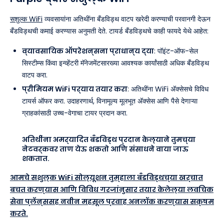
सशुल्क WiFi
व्यवसायांना अतिथींना बँडविड्थ वाटप खरेदी करण्याची परवानगी देऊन
बँडविड्थची कमाई करण्यास अनुमती देते. टायर्ड बँडविड्थचे काही फायदे येथे आहेत:
व्यावसायिक ऑपरेशन्सना प्राधान्य द्या
: पॉइंट-ऑफ-सेल
सिस्टीम्स किंवा इन्व्हेंटरी मॅनेजमेंटसारख्या आवश्यक कार्यांसाठी अधिक बँडविड्थ
वाटप करा.
प्रीमियम WiFi पर्याय तयार करा
: अतिथींना WiFi अ‍ॅक्सेसचे विविध
टायर्स ऑफर करा. उदाहरणार्थ, विनामूल्य मूलभूत अ‍ॅक्सेस आणि पैसे देणाऱ्या
ग्राहकांसाठी उच्च-वेगाचा टायर प्रदान करा.
अतिथींना अमर्यादित बँडविड्थ प्रदान केल्याने तुमच्या
नेटवर्कवर ताण येऊ शकतो आणि संसाधने वाया जाऊ
शकतात.
आमचे सशुल्क WiFi सोल्यूशन तुम्हाला बँडविड्थच्या खर्चात
बचत करण्यास आणि विविध गरजांनुसार तयार केलेल्या लवचिक
सेवा प्लॅन्ससह नवीन महसूल प्रवाह अनलॉक करण्यास सक्षम
करते.