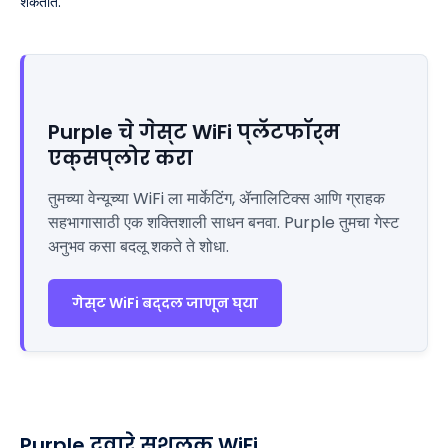
शकतात.
Purple चे गेस्ट WiFi प्लॅटफॉर्म
एक्सप्लोर करा
तुमच्या वेन्यूच्या WiFi ला मार्केटिंग, ॲनालिटिक्स आणि ग्राहक
सहभागासाठी एक शक्तिशाली साधन बनवा. Purple तुमचा गेस्ट
अनुभव कसा बदलू शकते ते शोधा.
गेस्ट WiFi बद्दल जाणून घ्या
Purple द्वारे सशुल्क WiFi