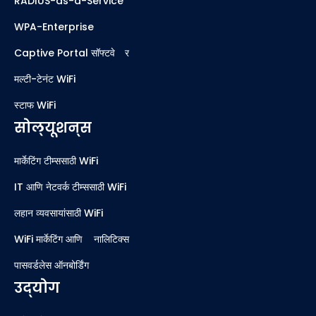
RADIUS-as-a-Service
WPA-Enterprise
Captive Portal सॉफ्टवेअर
मल्टी-टेनंट WiFi
स्टाफ WiFi
सोल्यूशन्स
मार्केटिंग टीम्ससाठी WiFi
IT आणि नेटवर्क टीम्ससाठी WiFi
लहान व्यवसायांसाठी WiFi
WiFi मार्केटिंग आणि ॲनालिटिक्स
पासवर्डलेस ऑनबोर्डिंग
उद्योग