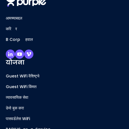
आमच्याबद्दल
करिअर
B Corp अहवाल
योजना
Guest WiFi वैशिष्ट्ये
Guest WiFi किंमत
व्यावसायिक सेवा
डेमो बुक करा
पासवर्डलेस WiFi