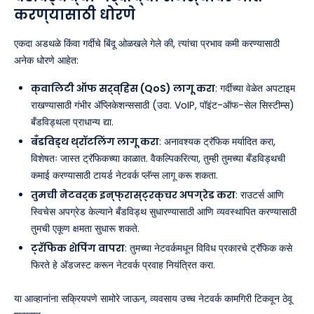
करण्यासाठी धोरणे
एकदा अडथळे किंवा गर्दीचे बिंदू ओळखले गेले की, त्यांचा प्रभाव कमी करण्यासाठी
अनेक धोरणे आहेत:
क्वालिटी ऑफ सर्व्हिस (QoS) लागू करा
: गर्दीच्या वेळेत अपटाइम
राखण्यासाठी गंभीर अ‍ॅप्लिकेशन्ससाठी (उदा. VoIP, पॉइंट-ऑफ-सेल सिस्टीम्स)
बँडविड्थला प्राधान्य द्या.
बँडविड्थ थ्रॉटलिंग लागू करा
: अनावश्यक ट्रॅफिक मर्यादित करा,
विशेषतः जास्त ट्रॅफिकच्या काळात. वैकल्पिकरित्या, तुम्ही तुमच्या बँडविड्थची
कमाई करण्यासाठी टायर्ड नेटवर्क प्लॅन्स लागू करू शकता.
तुमची नेटवर्क इन्फ्रास्ट्रक्चर अपग्रेड करा
: राउटर्स आणि
स्विचेस अपग्रेड केल्याने बँडविड्थ सुधारण्यासाठी आणि व्यवस्थापित करण्यासाठी
तुमची एकूण क्षमता सुधारू शकते.
ट्रॅफिक शेपिंग वापरा
: तुमच्या नेटवर्कमधून विविध प्रकारचे ट्रॅफिक कसे
फिरते हे अ‍ॅडजस्ट करून नेटवर्क प्रवाह नियंत्रित करा.
या आव्हानांना सक्रियपणे सामोरे जाऊन, व्यवसाय उच्च नेटवर्क कामगिरी टिकवून ठेवू