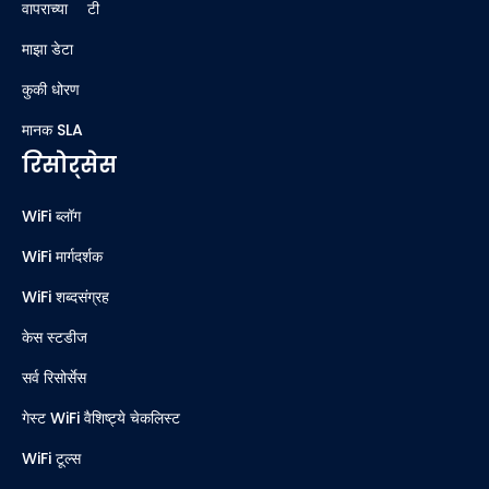
वापराच्या अटी
माझा डेटा
कुकी धोरण
मानक SLA
रिसोर्सेस
WiFi ब्लॉग
WiFi मार्गदर्शक
WiFi शब्दसंग्रह
केस स्टडीज
सर्व रिसोर्सेस
गेस्ट WiFi वैशिष्ट्ये चेकलिस्ट
WiFi टूल्स