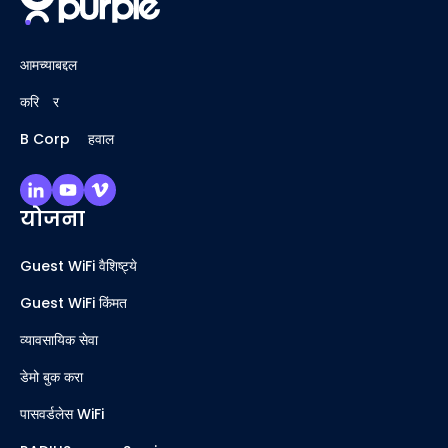
आमच्याबद्दल
करिअर
B Corp अहवाल
योजना
Guest WiFi वैशिष्ट्ये
Guest WiFi किंमत
व्यावसायिक सेवा
डेमो बुक करा
पासवर्डलेस WiFi