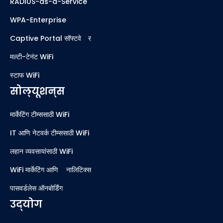
RADIUS-as-a-Service
WPA-Enterprise
Captive Portal सॉफ्टवेअर
मल्टी-टेनंट WiFi
स्टाफ WiFi
सोल्यूशन्स
मार्केटिंग टीम्ससाठी WiFi
IT आणि नेटवर्क टीम्ससाठी WiFi
लहान व्यवसायांसाठी WiFi
WiFi मार्केटिंग आणि ॲनालिटिक्स
पासवर्डलेस ऑनबोर्डिंग
उद्योग