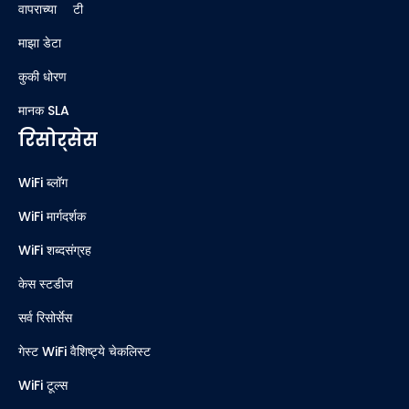
वापराच्या अटी
माझा डेटा
कुकी धोरण
मानक SLA
रिसोर्सेस
WiFi ब्लॉग
WiFi मार्गदर्शक
WiFi शब्दसंग्रह
केस स्टडीज
सर्व रिसोर्सेस
गेस्ट WiFi वैशिष्ट्ये चेकलिस्ट
WiFi टूल्स