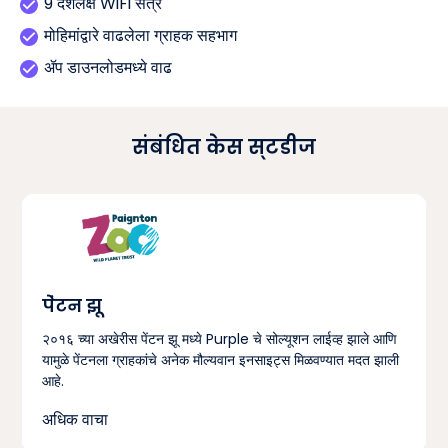
9 दशलक्ष WiFi सत्रे
मोहिमांद्वारे वाढलेला ग्राहक सहभाग
ॲप डाउनलोडमध्ये वाढ
संबंधित केस स्टडीज
पेंटन झू
२०१६ च्या अखेरीस पेंटन झू मध्ये Purple चे सोल्यूशन लाईव्ह झाले आणि
यामुळे पेंटनला ग्राहकांचे अनेक मौल्यवान इनसाइट्स मिळवण्यात मदत झाली
आहे.
अधिक वाचा