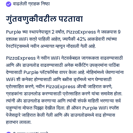
वाढलेली ग्राहक निष्ठा
गुंतवणुकीवरील परतावा
Purple च्या स्थापनेपासून 2 वर्षांत, PizzaExpress ने जवळपास 9
दशलक्ष WiFi सत्रे पाहिली आहेत, ज्यापैकी 42% आकडेवारी त्यांच्या
रेस्टॉरंट्समध्ये नवीन अभ्यागत म्हणून नोंदवली गेली आहे.
PizzaExpress ने नवीन WiFi नेटवर्कबद्दल जागरूकता वाढवण्यासाठी
आणि ॲप डाउनलोड वाढवण्यासाठी अनेक मार्केटिंग उपक्रमांना पाठिंबा
देण्यासाठी Purple प्लॅटफॉर्मचा वापर केला आहे. मोहिमांमध्ये जेवणाऱ्यांना
WiFi शी कनेक्ट होण्यासाठी आणि बक्षीस ड्रॉमध्ये भाग घेण्यासाठी
प्रोत्साहित करणे, नवीन PizzaExpress ॲपची जाहिरात करणे,
ग्राहकांना डाउनलोड करण्यासाठी प्रोत्साहित करणे यांचा समावेश होता.
त्यांनी ॲप डाउनलोड करणाऱ्या आणि त्यांची संपर्क माहिती भरणाऱ्या सर्व
पाहुण्यांना मोफत पिझ्झा देखील दिला. ही ऑफर Purple WiFi स्प्लॅश
पेजेसद्वारे जाहिरात केली गेली आणि ॲप डाउनलोडमध्ये वाढ होण्यास
हातभार लावला.