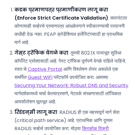
कडक प्रमाणपत्र प्रमाणीकरण लागू करा
(Enforce Strict Certificate Validation)
: क्लायंटला
कोणत्याही सर्व्हरचे प्रमाणपत्र आंधळेपणाने स्वीकारण्याची परवानगी
कधीही देऊ नका. PEAP क्रेडेंशियल हार्वेस्टिंगसाठी हा प्राथमिक
मार्ग आहे.
गेस्ट ट्रॅफिक वेगळे करा
: तुमची 802.1X पायाभूत सुविधा
कॉर्पोरेट प्रवेशासाठी आहे. गेस्ट ट्रॅफिक पूर्णपणे वेगळे राहिले पाहिजे.
स्वतःचे
Captive Portal
आणि विश्लेषण लेयर असलेले एक
समर्पित
Guest WiFi
प्लॅटफॉर्म उपयोजित करा. आमच्या
Securing Your Network: Robust DNS and Security
मार्गदर्शकामध्ये चर्चा केल्याप्रमाणे, नेटवर्क संरक्षणासाठी लॉजिकल
आयसोलेशन मूलभूत आहे.
रिडंडन्सी लागू करा
: RADIUS ही एक महत्त्वपूर्ण मार्ग सेवा
(critical path service) आहे. प्राथमिक आणि दुय्यम
RADIUS सर्व्हर्स उपयोजित करा. मोठ्या
किरकोळ विक्री