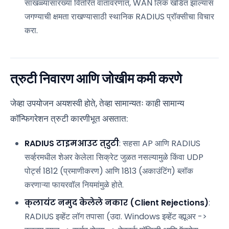
साखळ्यांसारख्या वितरित वातावरणात, WAN लिंक खंडित झाल्यास
जगण्याची क्षमता राखण्यासाठी स्थानिक RADIUS प्रॉक्सीचा विचार
करा.
त्रुटी निवारण आणि जोखीम कमी करणे
जेव्हा उपयोजन अयशस्वी होते, तेव्हा सामान्यतः काही सामान्य
कॉन्फिगरेशन त्रुटी कारणीभूत असतात:
RADIUS टाइमआउट त्रुटी
: सहसा AP आणि RADIUS
सर्व्हरमधील शेअर केलेला सिक्रेट जुळत नसल्यामुळे किंवा UDP
पोर्ट्स 1812 (प्रमाणीकरण) आणि 1813 (अकाउंटिंग) ब्लॉक
करणाऱ्या फायरवॉल नियमांमुळे होते.
क्लायंट नमुद केलेले नकार (Client Rejections)
:
RADIUS इव्हेंट लॉग तपासा (उदा. Windows इव्हेंट व्ह्यूअर ->