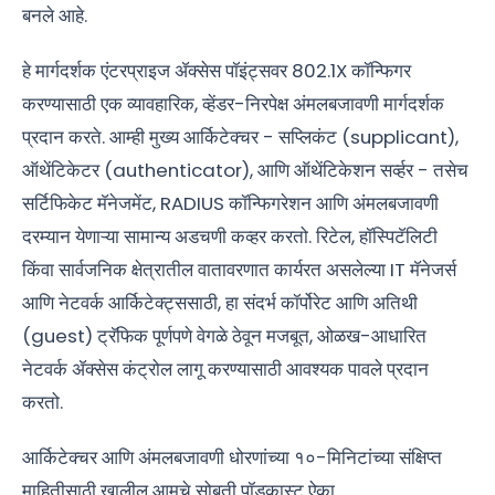
बनले आहे.
हे मार्गदर्शक एंटरप्राइज ॲक्सेस पॉइंट्सवर 802.1X कॉन्फिगर
करण्यासाठी एक व्यावहारिक, व्हेंडर-निरपेक्ष अंमलबजावणी मार्गदर्शक
प्रदान करते. आम्ही मुख्य आर्किटेक्चर - सप्लिकंट (supplicant),
ऑथेंटिकेटर (authenticator), आणि ऑथेंटिकेशन सर्व्हर - तसेच
सर्टिफिकेट मॅनेजमेंट, RADIUS कॉन्फिगरेशन आणि अंमलबजावणी
दरम्यान येणाऱ्या सामान्य अडचणी कव्हर करतो. रिटेल, हॉस्पिटॅलिटी
किंवा सार्वजनिक क्षेत्रातील वातावरणात कार्यरत असलेल्या IT मॅनेजर्स
आणि नेटवर्क आर्किटेक्ट्ससाठी, हा संदर्भ कॉर्पोरेट आणि अतिथी
(guest) ट्रॅफिक पूर्णपणे वेगळे ठेवून मजबूत, ओळख-आधारित
नेटवर्क ॲक्सेस कंट्रोल लागू करण्यासाठी आवश्यक पावले प्रदान
करतो.
आर्किटेक्चर आणि अंमलबजावणी धोरणांच्या १०-मिनिटांच्या संक्षिप्त
माहितीसाठी खालील आमचे सोबती पॉडकास्ट ऐका.