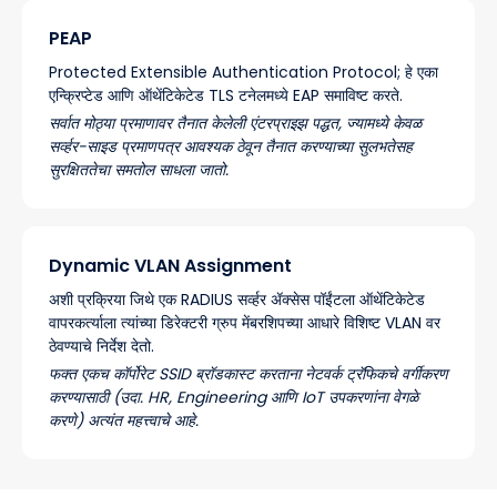
PEAP
Protected Extensible Authentication Protocol; हे एका
एन्क्रिप्टेड आणि ऑथेंटिकेटेड TLS टनेलमध्ये EAP समाविष्ट करते.
सर्वात मोठ्या प्रमाणावर तैनात केलेली एंटरप्राइझ पद्धत, ज्यामध्ये केवळ
सर्व्हर-साइड प्रमाणपत्र आवश्यक ठेवून तैनात करण्याच्या सुलभतेसह
सुरक्षिततेचा समतोल साधला जातो.
Dynamic VLAN Assignment
अशी प्रक्रिया जिथे एक RADIUS सर्व्हर ॲक्सेस पॉईंटला ऑथेंटिकेटेड
वापरकर्त्याला त्यांच्या डिरेक्टरी ग्रुप मेंबरशिपच्या आधारे विशिष्ट VLAN वर
ठेवण्याचे निर्देश देतो.
फक्त एकच कॉर्पोरेट SSID ब्रॉडकास्ट करताना नेटवर्क ट्रॅफिकचे वर्गीकरण
करण्यासाठी (उदा. HR, Engineering आणि IoT उपकरणांना वेगळे
करणे) अत्यंत महत्त्वाचे आहे.