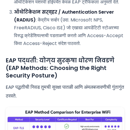
ऑथेंटिकेशन यशस्वी होईपर्यंत केवळ EAP ट्रॅफिकला अनुमती देते.
ऑथेंटिकेशन सर्व्हर / Authentication Server
(RADIUS)
: केंद्रीय सर्व्हर (उदा. Microsoft NPS,
FreeRADIUS, Cisco ISE) जो एखाद्या आयडेंटिटी स्टोअरच्या
विरुद्ध क्रेडेंशियल्सची पडताळणी करतो आणि Access-Accept
किंवा Access-Reject संदेश पाठवतो.
EAP पद्धती: योग्य सुरक्षा धोरण निवडणे
(EAP Methods: Choosing the Right
Security Posture)
EAP पद्धतीची निवड तुमची सुरक्षा पातळी आणि अंमलबजावणीची गुंतागुंत
ठरवते.