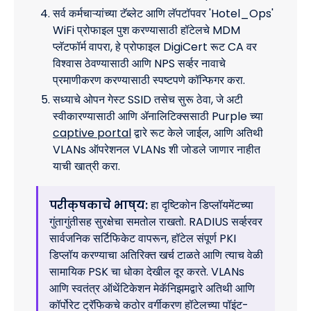
सर्व कर्मचाऱ्यांच्या टॅब्लेट आणि लॅपटॉपवर 'Hotel_Ops'
WiFi प्रोफाइल पुश करण्यासाठी हॉटेलचे MDM
प्लॅटफॉर्म वापरा, हे प्रोफाइल DigiCert रूट CA वर
विश्वास ठेवण्यासाठी आणि NPS सर्व्हर नावाचे
प्रमाणीकरण करण्यासाठी स्पष्टपणे कॉन्फिगर करा.
सध्याचे ओपन गेस्ट SSID तसेच सुरू ठेवा, जे अटी
स्वीकारण्यासाठी आणि ॲनालिटिक्ससाठी Purple च्या
captive portal
द्वारे रूट केले जाईल, आणि अतिथी
VLANs ऑपरेशनल VLANs शी जोडले जाणार नाहीत
याची खात्री करा.
परीक्षकाचे भाष्य:
हा दृष्टिकोन डिप्लॉयमेंटच्या
गुंतागुंतीसह सुरक्षेचा समतोल राखतो. RADIUS सर्व्हरवर
सार्वजनिक सर्टिफिकेट वापरून, हॉटेल संपूर्ण PKI
डिप्लॉय करण्याचा अतिरिक्त खर्च टाळते आणि त्याच वेळी
सामायिक PSK चा धोका देखील दूर करते. VLANs
आणि स्वतंत्र ऑथेंटिकेशन मेकॅनिझमद्वारे अतिथी आणि
कॉर्पोरेट ट्रॅफिकचे कठोर वर्गीकरण हॉटेलच्या पॉइंट-