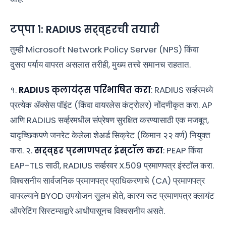
टप्पा १: RADIUS सर्व्हरची तयारी
तुम्ही Microsoft Network Policy Server (NPS) किंवा
दुसरा पर्याय वापरत असलात तरीही, मुख्य तत्त्वे समानच राहतात.
१.
RADIUS क्लायंट्स परिभाषित करा
: RADIUS सर्व्हरमध्ये
प्रत्येक ॲक्सेस पॉइंट (किंवा वायरलेस कंट्रोलर) नोंदणीकृत करा. AP
आणि RADIUS सर्व्हरमधील संप्रेषण सुरक्षित करण्यासाठी एक मजबूत,
यादृच्छिकपणे जनरेट केलेला शेअर्ड सिक्रेट (किमान २२ वर्ण) नियुक्त
करा. २.
सर्व्हर प्रमाणपत्र इंस्टॉल करा
: PEAP किंवा
EAP-TLS साठी, RADIUS सर्व्हरवर X.509 प्रमाणपत्र इंस्टॉल करा.
विश्वसनीय सार्वजनिक प्रमाणपत्र प्राधिकरणाचे (CA) प्रमाणपत्र
वापरल्याने BYOD उपयोजन सुलभ होते, कारण रूट प्रमाणपत्र क्लायंट
ऑपरेटिंग सिस्टम्सद्वारे आधीपासूनच विश्वसनीय असते.