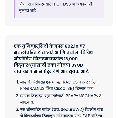
ऑफ-सेल सिस्टमसाठी PCI-DSS आवश्यकतांशी
सुसंगत आहे.
एक युनिव्हर्सिटी कॅम्पस 802.1X वर
स्थलांतरित होत आहे आणि त्यांना विविध
ऑपरेटिंग सिस्टम्सवरील १५,०००
विद्यार्थ्यांसाठी एका मोठ्या BYOD
वातावरणास सपोर्ट देणे आवश्यक आहे.
लोड बॅलन्सिंगसह एक मजबूत RADIUS क्लस्टर (उदा.
FreeRADIUS किंवा Cisco ISE) डिप्लॉय करा.
व्यापक डिव्हाइस सुसंगततेसाठी PEAP-MSCHAPv2
लागू करा.
एक ऑनबोर्डिंग पोर्टल (उदा. SecureW2) डिप्लॉय करा
जे विद्यार्थ्यांच्या डिव्हाइस सप्लिकंटला योग्य EAP सेटिंग्ज