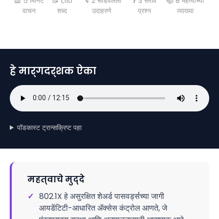
📖
5
मिनिट
📝
1,110
🔧
2
सोडवलेली
❓
3
सराव
📚
8
महत्वाच्या
वाचन
शब्द
उदाहरणे
प्रश्न
व्याख्या
हे मार्गदर्शक ऐका
पॉडकास्ट ट्रान्सक्रिप्ट पहा
महत्वाचे मुद्दे
✓
802.1X हे असुरक्षित शेअर्ड पासवर्ड्सच्या जागी
आयडेंटिटी-आधारित ॲक्सेस कंट्रोल आणते, जे