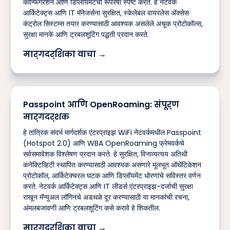
कॉन्फिगरेशन आणि डिप्लॉयमेंटची रूपरेषा स्पष्ट करते. हे नेटवर्क
आर्किटेक्ट्स आणि IT मॅनेजर्सना सुरक्षित, स्केलेबल वायरलेस ॲक्सेस
कंट्रोल सिस्टम्स तयार करण्यासाठी आवश्यक असलेले अचूक प्रोटोकॉल्स,
सुरक्षा मानके आणि ट्रबलशूटिंग पद्धती प्रदान करते.
मार्गदर्शिका वाचा →
Passpoint आणि OpenRoaming: संपूर्ण
मार्गदर्शक
हे तांत्रिक संदर्भ मार्गदर्शक एंटरप्राइझ WiFi नेटवर्कमधील Passpoint
(Hotspot 2.0) आणि WBA OpenRoaming फ्रेमवर्कचे
सर्वसमावेशक विश्लेषण प्रदान करते. हे सुरक्षित, विनाव्यत्यय अतिथी
कनेक्टिव्हिटी स्थापित करण्यासाठी आवश्यक असणारे मूलभूत ऑथेंटिकेशन
प्रोटोकॉल, आर्किटेक्चरल घटक आणि डिप्लॉयमेंट धोरणांचे सविस्तर वर्णन
करते. नेटवर्क आर्किटेक्ट्स आणि IT लीडर्स एंटरप्राइझ-दर्जाची सुरक्षा
राखून मॅन्युअल लॉगिनचे अडथळे दूर करण्यासाठी या मानकांची रचना,
अंमलबजावणी आणि ट्रबलशूटिंग कसे करावे हे शिकतील.
मार्गदर्शिका वाचा →