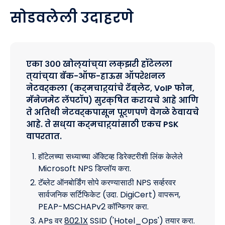
सोडवलेली उदाहरणे
एका ३०० खोल्यांच्या लक्झरी हॉटेलला
त्यांच्या बॅक-ऑफ-हाऊस ऑपरेशनल
नेटवर्कला (कर्मचाऱ्यांचे टॅब्लेट, VoIP फोन,
मॅनेजमेंट लॅपटॉप) सुरक्षित करायचे आहे आणि
ते अतिथी नेटवर्कपासून पूर्णपणे वेगळे ठेवायचे
आहे. ते सध्या कर्मचाऱ्यांसाठी एकच PSK
वापरतात.
हॉटेलच्या सध्याच्या ॲक्टिव्ह डिरेक्टरीशी लिंक केलेले
Microsoft NPS डिप्लॉय करा.
टॅब्लेट ऑनबोर्डिंग सोपे करण्यासाठी NPS सर्व्हरवर
सार्वजनिक सर्टिफिकेट (उदा. DigiCert) वापरून,
PEAP-MSCHAPv2 कॉन्फिगर करा.
APs वर
802.1X
SSID ('Hotel_Ops') तयार करा.