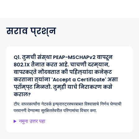
सराव प्रश्न
Q
1
.
तुमची संस्था PEAP-MSCHAPv2 वापरून
802.1X तैनात करत आहे. चाचणी दरम्यान,
वापरकर्ते नोंदवतात की पहिल्यांदा कनेक्ट
करताना त्यांना 'Accept a Certificate' असा
प्रॉम्प्ट मिळतो. तुम्ही याचे निराकरण कसे
कराल?
टीप:
वापरकर्त्यांना नेटवर्क इन्फ्रास्ट्रक्चरबाबत विश्वासाचे निर्णय घेण्याची
परवानगी देण्याच्या सुरक्षिततेवरील परिणामांचा विचार करा.
नमुना उत्तर पहा