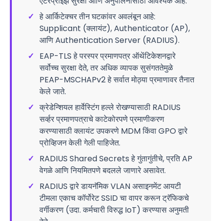
एंटरप्राइझ सुरक्षा आणि अनुपालनासाठी आवश्यक आहे.
✓
हे आर्किटेक्चर तीन घटकांवर अवलंबून आहे:
Supplicant (क्लायंट), Authenticator (AP),
आणि Authentication Server (RADIUS).
✓
EAP-TLS हे परस्पर प्रमाणपत्र ऑथेंटिकेशनद्वारे
सर्वोच्च सुरक्षा देते, तर अधिक व्यापक सुसंगततेमुळे
PEAP-MSCHAPv2 हे सर्वात मोठ्या प्रमाणावर तैनात
केले जाते.
✓
क्रेडेन्शियल हार्वेस्टिंग हल्ले रोखण्यासाठी RADIUS
सर्व्हर प्रमाणपत्राचे काटेकोरपणे प्रमाणीकरण
करण्यासाठी क्लायंट उपकरणे MDM किंवा GPO द्वारे
प्रोव्हिजन केली गेली पाहिजेत.
✓
RADIUS Shared Secrets हे गुंतागुंतीचे, प्रति AP
वेगळे आणि नियमितपणे बदलले जाणारे असावेत.
✓
RADIUS द्वारे डायनॅमिक VLAN असाइनमेंट आयटी
टीमला एकाच कॉर्पोरेट SSID चा वापर करून ट्रॅफिकचे
वर्गीकरण (उदा. कर्मचारी विरुद्ध IoT) करण्यास अनुमती