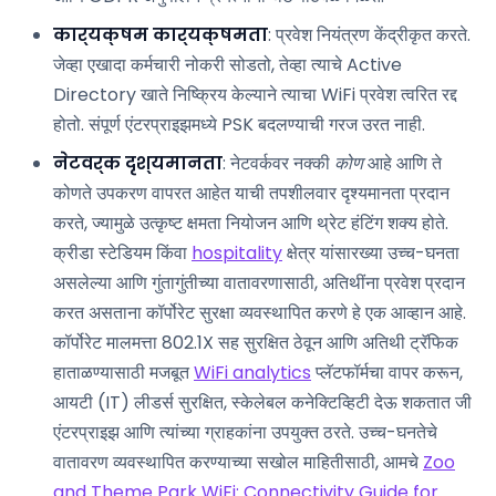
कार्यक्षम कार्यक्षमता
: प्रवेश नियंत्रण केंद्रीकृत करते.
जेव्हा एखादा कर्मचारी नोकरी सोडतो, तेव्हा त्याचे Active
Directory खाते निष्क्रिय केल्याने त्याचा WiFi प्रवेश त्वरित रद्द
होतो. संपूर्ण एंटरप्राइझमध्ये PSK बदलण्याची गरज उरत नाही.
नेटवर्क दृश्यमानता
: नेटवर्कवर नक्की
कोण
आहे आणि ते
कोणते उपकरण वापरत आहेत याची तपशीलवार दृश्यमानता प्रदान
करते, ज्यामुळे उत्कृष्ट क्षमता नियोजन आणि थ्रेट हंटिंग शक्य होते.
क्रीडा स्टेडियम किंवा
hospitality
क्षेत्र यांसारख्या उच्च-घनता
असलेल्या आणि गुंतागुंतीच्या वातावरणासाठी, अतिथींना प्रवेश प्रदान
करत असताना कॉर्पोरेट सुरक्षा व्यवस्थापित करणे हे एक आव्हान आहे.
कॉर्पोरेट मालमत्ता 802.1X सह सुरक्षित ठेवून आणि अतिथी ट्रॅफिक
हाताळण्यासाठी मजबूत
WiFi analytics
प्लॅटफॉर्मचा वापर करून,
आयटी (IT) लीडर्स सुरक्षित, स्केलेबल कनेक्टिव्हिटी देऊ शकतात जी
एंटरप्राइझ आणि त्यांच्या ग्राहकांना उपयुक्त ठरते. उच्च-घनतेचे
वातावरण व्यवस्थापित करण्याच्या सखोल माहितीसाठी, आमचे
Zoo
and Theme Park WiFi: Connectivity Guide for