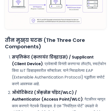
तीन मुख्य घटक (The Three Core
Components)
सप्लिकंट (क्लायंट डिव्हाइस) / Supplicant
(Client Device)
: प्रवेशाची विनंती करणाऱ्या लॅपटॉप, स्मार्टफोन
किंवा IoT डिव्हाइसवरील सॉफ्टवेअर. याने निवडलेल्या EAP
(Extensible Authentication Protocol) पद्धतीला सपोर्ट
करणे आवश्यक आहे.
ऑथेंटिकेटर (ॲक्सेस पॉइंट/WLC) /
Authenticator (Access Point/WLC)
: गेटकीपर म्हणून
काम करणारे नेटवर्क डिव्हाइस. हे एक "नियंत्रित पोर्ट" उघडते जे