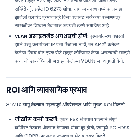
कस्टम व्ह्यूज -> सर्व्हर रोल्स -> नेटवर्क पॉलिसी आणि ऍक्सेस
सर्व्हिसेस). इव्हेंट ID 6273 शोधा. सामान्य कारणांमध्ये कालबाह्य
झालेली क्लायंट प्रमाणपत्रे किंवा क्लायंट सर्व्हरच्या प्रमाणपत्र
साखळीवर विश्वास ठेवण्यास अपयशी ठरणे समाविष्ट आहे.
VLAN असाइनमेंट अयशस्वी होणे
: प्रमाणीकरण यशस्वी
झाले परंतु क्लायंटला IP पत्ता मिळाला नाही, तर AP शी कनेक्ट
केलेला स्विच पोर्ट ट्रंक पोर्ट म्हणून कॉन्फिगर केला असल्याची खात्री
करा, जो डायनॅमिकली असाइन केलेल्या VLANs ला अनुमती देतो.
ROI आणि व्यावसायिक प्रभाव
802.1X लागू केल्याने महत्त्वपूर्ण ऑपरेशनल आणि सुरक्षा ROI मिळतो:
जोखीम कमी करणे
: एकच PSK धोक्यात आल्याने संपूर्ण
कॉर्पोरेट नेटवर्क धोक्यात येण्याचा धोका दूर होतो, ज्यामुळे PCI-DSS
आणि GDPR अनुपालन प्रयत्नांना थेट पाठबळ मिळते.