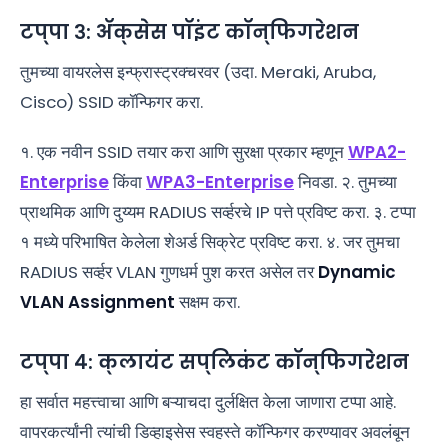
टप्पा ३: ॲक्सेस पॉइंट कॉन्फिगरेशन
तुमच्या वायरलेस इन्फ्रास्ट्रक्चरवर (उदा. Meraki, Aruba,
Cisco) SSID कॉन्फिगर करा.
१. एक नवीन SSID तयार करा आणि सुरक्षा प्रकार म्हणून
WPA2-
Enterprise
किंवा
WPA3-Enterprise
निवडा. २. तुमच्या
प्राथमिक आणि दुय्यम RADIUS सर्व्हरचे IP पत्ते प्रविष्ट करा. ३. टप्पा
१ मध्ये परिभाषित केलेला शेअर्ड सिक्रेट प्रविष्ट करा. ४. जर तुमचा
RADIUS सर्व्हर VLAN गुणधर्म पुश करत असेल तर
Dynamic
VLAN Assignment
सक्षम करा.
टप्पा ४: क्लायंट सप्लिकंट कॉन्फिगरेशन
हा सर्वात महत्त्वाचा आणि बऱ्याचदा दुर्लक्षित केला जाणारा टप्पा आहे.
वापरकर्त्यांनी त्यांची डिव्हाइसेस स्वहस्ते कॉन्फिगर करण्यावर अवलंबून