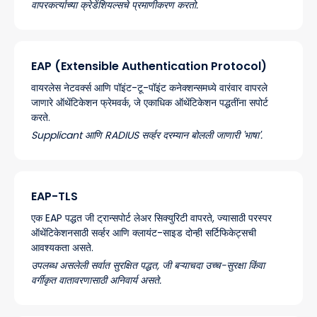
वापरकर्त्याच्या क्रेडेंशियल्सचे प्रमाणीकरण करतो.
EAP (Extensible Authentication Protocol)
वायरलेस नेटवर्क्स आणि पॉइंट-टू-पॉइंट कनेक्शन्समध्ये वारंवार वापरले
जाणारे ऑथेंटिकेशन फ्रेमवर्क, जे एकाधिक ऑथेंटिकेशन पद्धतींना सपोर्ट
करते.
Supplicant आणि RADIUS सर्व्हर दरम्यान बोलली जाणारी 'भाषा'.
EAP-TLS
एक EAP पद्धत जी ट्रान्सपोर्ट लेअर सिक्युरिटी वापरते, ज्यासाठी परस्पर
ऑथेंटिकेशनसाठी सर्व्हर आणि क्लायंट-साइड दोन्ही सर्टिफिकेट्सची
आवश्यकता असते.
उपलब्ध असलेली सर्वात सुरक्षित पद्धत, जी बऱ्याचदा उच्च-सुरक्षा किंवा
वर्गीकृत वातावरणासाठी अनिवार्य असते.