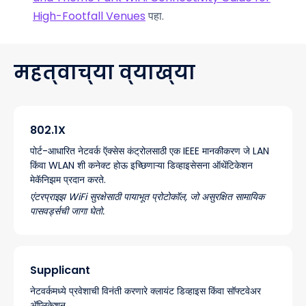
High-Footfall Venues
पहा.
महत्वाच्या व्याख्या
802.1X
पोर्ट-आधारित नेटवर्क ऍक्सेस कंट्रोलसाठी एक IEEE मानकीकरण जे LAN
किंवा WLAN शी कनेक्ट होऊ इच्छिणाऱ्या डिव्हाइसेसना ऑथेंटिकेशन
मेकॅनिझम प्रदान करते.
एंटरप्राइझ WiFi सुरक्षेसाठी पायाभूत प्रोटोकॉल, जो असुरक्षित सामायिक
पासवर्ड्सची जागा घेतो.
Supplicant
नेटवर्कमध्ये प्रवेशाची विनंती करणारे क्लायंट डिव्हाइस किंवा सॉफ्टवेअर
ॲप्लिकेशन.