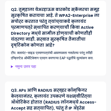
Q
2
.
तुम्हाला वेअरहाऊस बारकोड स्कॅनरचा समूह
सुरक्षित करायचा आहे. ते WPA2-Enterprise ला
सपोर्ट करतात परंतु त्यांच्याकडे क्लायंट
प्रमाणपत्रे स्थापित करण्याची किंवा Active
Directory मध्ये सामील होण्याची कोणतीही
यंत्रणा नाही. सर्वात सुरक्षित तैनातीचा
दृष्टिकोन कोणता आहे?
टीप:
क्लायंट-साइड प्रमाणपत्रांची आवश्यकता नसलेल्या परंतु तरीही
एन्क्रिप्टेड ऑथेंटिकेशन प्रदान करणाऱ्या EAP पद्धतींचे मूल्यांकन करा.
नमुना उत्तर पहा
Q
3
.
APs आणि RADIUS सर्व्हर कॉन्फिगर
केल्यानंतर, क्लायंट उपकरणे यशस्वीरित्या
ऑथेंटिकेट होतात (RADIUS लॉगमध्ये Access-
Accept सह सत्यापित), परंतु ते IP ॲड्रेस