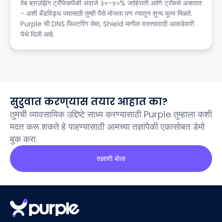
वेब ब्राउझिंग ट्रॅफिकपैकी अंदाजे ३०-४०% जाहिराती आणि ट्रॅकर्स असतात
- अशी बँडविड्थ ज्यासाठी तुम्ही पैसे मोजता पण त्यातून शून्य मूल्य मिळते.
Purple ची DNS फिल्टरिंग सेवा, Shield मागील वास्तववादी आकडेवारी
येथे दिली आहे.
सुरुवात करण्यास तयार आहात का?
तुमची व्यावसायिक उद्दिष्टे साध्य करण्यासाठी Purple तुम्हाला कशी
मदत करू शकते हे पाहण्यासाठी आमच्या तज्ञांपैकी एकासोबत डेमो
बुक करा.
तज्ञाशी बोला