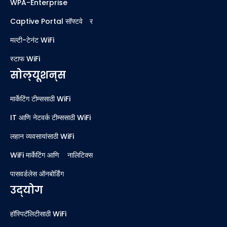
WPA-Enterprise
Captive Portal सॉफ्टवेअर
मल्टी-टेनंट WiFi
स्टाफ WiFi
सोल्यूशन्स
मार्केटिंग टीम्ससाठी WiFi
IT आणि नेटवर्क टीम्ससाठी WiFi
लहान व्यवसायांसाठी WiFi
WiFi मार्केटिंग आणि ॲनालिटिक्स
पासवर्डलेस ऑनबोर्डिंग
उद्योग
हॉस्पिटॅलिटीसाठी WiFi