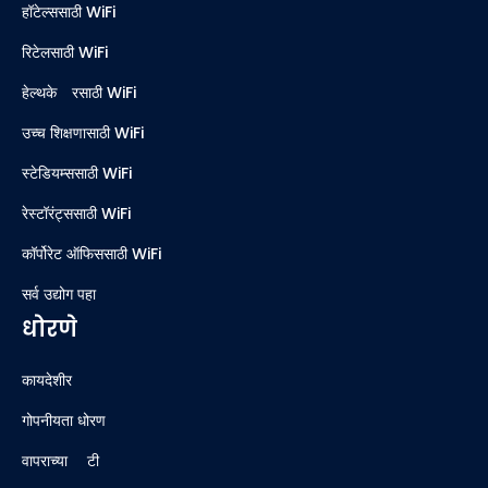
हॉटेल्ससाठी WiFi
रिटेलसाठी WiFi
हेल्थकेअरसाठी WiFi
उच्च शिक्षणासाठी WiFi
स्टेडियम्ससाठी WiFi
रेस्टॉरंट्ससाठी WiFi
कॉर्पोरेट ऑफिससाठी WiFi
सर्व उद्योग पहा
धोरणे
कायदेशीर
गोपनीयता धोरण
वापराच्या अटी