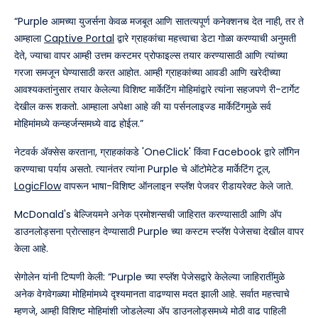
“Purple आमच्या युजर्सना केवळ मजबूत आणि सातत्यपूर्ण कनेक्शनच देत नाही, तर ते
आम्हाला
Captive Portal
द्वारे ग्राहकांचा महत्त्वाचा डेटा गोळा करण्याची अनुमती
देते, ज्याचा वापर आम्ही उत्तम कस्टमर प्रोफाइल्स तयार करण्यासाठी आणि त्यांच्या
गरजा समजून घेण्यासाठी करत आहोत. आम्ही ग्राहकांच्या आवडी आणि खरेदीच्या
आवश्यकतांनुसार तयार केलेल्या विशिष्ट मार्केटिंग मोहिमांद्वारे त्यांना सहजपणे री-टार्गेट
देखील करू शकतो. आम्हाला अपेक्षा आहे की या पर्सनलाइज्ड मार्केटिंगमुळे सर्व
मोहिमांमध्ये कन्व्हर्जन्समध्ये वाढ होईल.”
नेटवर्क ॲक्सेस करताना, ग्राहकांकडे 'OneClick' किंवा Facebook द्वारे लॉगिन
करण्याचा पर्याय असतो. त्यानंतर त्यांना Purple चे ऑटोमेटेड मार्केटिंग टूल,
LogicFlow
वापरून भाषा-विशिष्ट ऑनलाइन स्प्लॅश पेजवर रीडायरेक्ट केले जाते.
McDonald's बेल्जियमने अनेक प्रमोशन्सची जाहिरात करण्यासाठी आणि ॲप
डाउनलोड्सना प्रोत्साहन देण्यासाठी Purple च्या कस्टम स्प्लॅश पेजेसचा देखील वापर
केला आहे.
सेगोलेन यांनी टिप्पणी केली: “Purple च्या स्प्लॅश पेजेसद्वारे केलेल्या जाहिरातींमुळे
अनेक वेगवेगळ्या मोहिमांमध्ये दृश्यमानता वाढण्यास मदत झाली आहे. सर्वात महत्त्वाचे
म्हणजे, आम्ही विशिष्ट मोहिमांशी जोडलेल्या ॲप डाउनलोड्समध्ये मोठी वाढ पाहिली