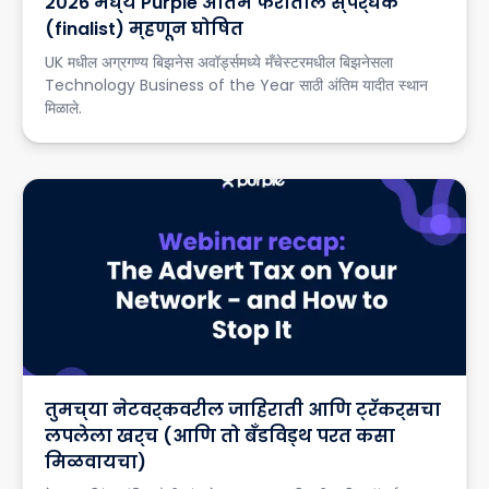
2026 मध्ये Purple अंतिम फेरीतील स्पर्धक
(finalist) म्हणून घोषित
UK मधील अग्रगण्य बिझनेस अवॉर्ड्समध्ये मँचेस्टरमधील बिझनेसला
Technology Business of the Year साठी अंतिम यादीत स्थान
मिळाले.
तुमच्या नेटवर्कवरील जाहिराती आणि ट्रॅकर्सचा
लपलेला खर्च (आणि तो बँडविड्थ परत कसा
मिळवायचा)