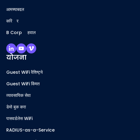
आमच्याबद्दल
करिअर
B Corp अहवाल
योजना
Guest WiFi वैशिष्ट्ये
Guest WiFi किंमत
व्यावसायिक सेवा
डेमो बुक करा
पासवर्डलेस WiFi
RADIUS-as-a-Service