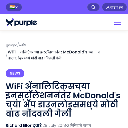
साइन इन
🇮🇳
मुख्यपृष्ठ
/
ब्लॉग
WiFi ॲनालिटिक्सच्या इन्स्टॉलेशननंतर McDonald's च्या ॲप
/
डाउनलोड्समध्ये मोठी वाढ नोंदवली गेली
NEWS
WiFi ॲनालिटिक्सच्या
इन्स्टॉलेशननंतर McDonald's
च्या ॲप डाउनलोड्समध्ये मोठी
वाढ नोंदवली गेली
Richard Ellor द्वारे
·
29 July 2018
·
2 मिनिटांचे वाचन