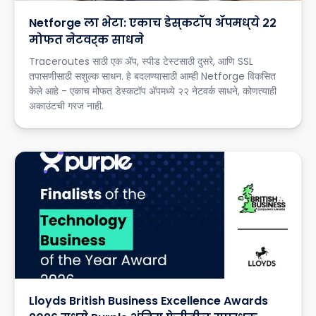
Netforge ला भेटा: एकाच डेस्कटॉप ॲपमध्ये २२
मोफत नेटवर्क साधने
Traceroutes साठी एक ॲप, स्पीड टेस्टसाठी दुसरे, आणि SSL
तपासणीसाठी सशुल्क साधन. हे बदलण्यासाठी आम्ही Netforge विकसित
केले आहे - एकाच मोफत डेस्कटॉप ॲपमध्ये २२ नेटवर्क साधने, कोणत्याही
अकाउंटची गरज नाही.
Lloyds British Business Excellence Awards