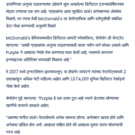
डायनिंगचा अनुभव वाढवण्याच्या उद्देशाने सुरू असलेल्या डिजिटल ट्रान्सफॉर्मेशनच्या
मोठ्या टप्प्याचा एक भाग आहे. ग्राहकांना आता सुरक्षित WiFi कनेक्शनचा ॲक्सेस
मिळतो, तर त्याच वेळी McDonald's ला डेमोग्राफिक आणि वर्तणुकीशी संबंधित
डेटा गोळा करण्याची अनुमती मिळते.
McDonald's बेल्जियममधील डिजिटल आयटी स्पेशालिस्ट, सेगोलेन डी चेस्ट्रेट
म्हणाल्या: “आम्ही ग्राहकांचा अनुभव वाढवण्यासाठी सतत नवीन मार्ग शोधत असतो आणि
Purple ने आम्हाला नेमके तेच करण्यास मदत केली आहे, ज्यामध्ये कस्टमर
इनसाइटचा अतिरिक्त फायदाही मिळाला आहे.”
मे 2017 मध्ये इन्स्टॉलेशन झाल्यापासून, या हॅम्बर्गर जायंटने त्यांच्या रेस्टॉरंट्समध्ये 2
दशलक्षांहून अधिक भेटी पाहिल्या आहेत आणि 1,074,001 युनिक व्हिजिटर रेकॉर्ड्स
गोळा केले आहेत.
सेगोलेन पुढे म्हणाल्या: “Purple हे एक उत्तम टूल आहे ज्याने डेटाच्या सोन्याच्या
खाणीचे दरवाजे उघडले आहेत.
“आमच्या मागील WiFi नेटवर्कमध्ये अनेक समस्या होत्या. कनेक्शन खराब होते आणि
अनेकदा खंडित होत असे. आम्हाला माहित होते की आम्हाला दुसरा उपाय शोधण्याची
गरज आहे.