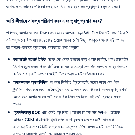
আপনাকে ভালোভাবে পরিষেবা দেবে, এর নিচে যে ওয়্যারলেস প্রযুক্তিই চলুক না কেন।
আমি কীভাবে সাফল্য পরিমাপ করব এবং ভ্যালু প্রমাণ করব?
পরিশেষে, আপনি আসলে কীভাবে জানবেন যে আপনার নতুন Wi-Fi সেটআপটি সফল কি না?
এটি শুধু ভালো সিগন্যাল স্ট্রেন্থের চেয়েও অনেক বেশি কিছু। প্রকৃত সাফল্য পরিমাপ করা
হয় বাস্তব-জগতের ব্যবহারিক ফলাফলের মিশ্রণ দ্বারা:
কম আইটি সাপোর্ট টিকিট:
স্টাফ এবং গেস্ট উভয়ের জন্য একটি নির্বিঘ্ন, পাসওয়ার্ডবিহীন
সিস্টেম ভুলে যাওয়া পাসওয়ার্ড এবং কানেকশন সমস্যা সম্পর্কিত কলগুলোকে ব্যাপকভাবে
কমিয়ে দেয়। এটি আপনার আইটি টিমের জন্য একটি সত্যিকারের জয়।
অ্যাকশনেবল অ্যানালিটিক্স:
আপনার ভিজিটর ফ্রিকোয়েন্সি, ডুয়েল টাইম এবং পিক
ট্র্যাফিক আওয়ারের মতো মেট্রিক্স ট্র্যাক করতে সক্ষম হওয়া উচিত। আসল ভ্যালু তখনই
আসে যখন আপনি আরও স্মার্ট ব্যবসায়িক সিদ্ধান্ত নিতে সেই ডেটা ব্যবহার করতে
পারেন।
প্রদর্শনযোগ্য ROI:
এটি একটি বড় বিষয়। আপনি কি আপনার Wi-Fi ডেটাকে
আপনার CRM বা মার্কেটিং প্ল্যাটফর্মের সাথে যুক্ত করতে পারেন? নেটওয়ার্ক
এনগেজমেন্ট এবং রেভিনিউ বা গ্রাহকের আনুগত্য বৃদ্ধির মধ্যে একটি সরাসরি লিঙ্ক
দেখানোর মাধ্যমেই আপনি এর যোগ্যতা প্রমাণ করেন।