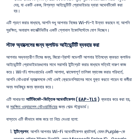
দেয়, যা একটি একক, বিশ্বস্ত আইডেন্টিটি প্রোভাইডার দ্বারা অথেনটিকেট করা
হয়।
এটি গ্রহণ করার মাধ্যমে, আপনি শুধু আপনার নিজের Wi-Fi-ই উন্নত করছেন না; আপনি
সুরক্ষিত, অনায়াস কানেক্টিভিটির একটি গ্লোবাল ইকোসিস্টেমে যোগ দিচ্ছেন।
স্টাফ অ্যাক্সেসের জন্য ক্লাউড আইডেন্টিটি ব্যবহার করা
আপনার অভ্যন্তরীণ টিমের জন্য, জিরো-ট্রাস্ট মডেলটি আপনার ইতিমধ্যে ব্যবহৃত ক্লাউড
আইডেন্টিটি প্রোভাইডারগুলোর সাথে সরাসরি ইন্টিগ্রেট করার মাধ্যমে সত্যিই দারুণ কাজ
করে। Wi-Fi পাসওয়ার্ডের একটি আলাদা, ঝামেলাপূর্ণ তালিকা ম্যানেজ করার পরিবর্তে,
আপনি নেটওয়ার্ক অ্যাক্সেসকে সেই একই ক্রেডেনশিয়ালের সাথে যুক্ত করতে পারেন যা কর্মীরা
অন্য সবকিছুর জন্য ব্যবহার করে।
এটি সাধারণত
সার্টিফিকেট-ভিত্তিক অথেনটিকেশন (
EAP-TLS
)
ব্যবহার করে করা হয়,
যা
সুরক্ষিত ওয়্যারলেস নেটওয়ার্কিংয়ের
জন্য গোল্ড স্ট্যান্ডার্ড।
বাস্তবে এটি কীভাবে কাজ করে তা নিচে দেওয়া হলো:
ইন্টিগ্রেশন:
আপনি আপনার Wi-Fi অথেনটিকেশন প্ল্যাটফর্ম, যেমন Purple-কে