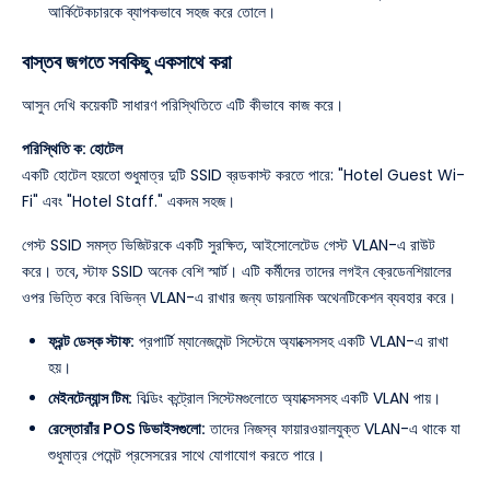
আর্কিটেকচারকে ব্যাপকভাবে সহজ করে তোলে।
বাস্তব জগতে সবকিছু একসাথে করা
আসুন দেখি কয়েকটি সাধারণ পরিস্থিতিতে এটি কীভাবে কাজ করে।
পরিস্থিতি ক: হোটেল
একটি হোটেল হয়তো শুধুমাত্র দুটি SSID ব্রডকাস্ট করতে পারে: "Hotel Guest Wi-
Fi" এবং "Hotel Staff." একদম সহজ।
গেস্ট SSID সমস্ত ভিজিটরকে একটি সুরক্ষিত, আইসোলেটেড গেস্ট VLAN-এ রাউট
করে। তবে, স্টাফ SSID অনেক বেশি স্মার্ট। এটি কর্মীদের তাদের লগইন ক্রেডেনশিয়ালের
ওপর ভিত্তি করে বিভিন্ন VLAN-এ রাখার জন্য ডায়নামিক অথেনটিকেশন ব্যবহার করে।
ফ্রন্ট ডেস্ক স্টাফ:
প্রপার্টি ম্যানেজমেন্ট সিস্টেমে অ্যাক্সেসসহ একটি VLAN-এ রাখা
হয়।
মেইনটেন্যান্স টিম:
বিল্ডিং কন্ট্রোল সিস্টেমগুলোতে অ্যাক্সেসসহ একটি VLAN পায়।
রেস্তোরাঁর POS ডিভাইসগুলো:
তাদের নিজস্ব ফায়ারওয়ালযুক্ত VLAN-এ থাকে যা
শুধুমাত্র পেমেন্ট প্রসেসরের সাথে যোগাযোগ করতে পারে।