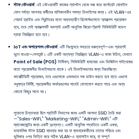
স্টাফ নেটওয়ার্ক:
এই নেটওয়ার্কটি কাজের ল্যাপটপ থেকে শুরু করে কর্পোরেট মোবাইল
ফোন পর্যন্ত আপনার কর্মীদের মালিকানাধীন সমস্ত ডিভাইসের জন্য। এই VLAN-এর
শেয়ার্ড ড্রাইভ এবং প্রিন্টারের মতো অভ্যন্তরীণ রিসোর্সগুলোতে অ্যাক্সেস প্রয়োজন
হবে, তবে সেই অ্যাক্সেসটি অবশ্যই একটি আধুনিক জিরো-ট্রাস্ট সিকিউরিটি মডেল
দ্বারা নিয়ন্ত্রিত হতে হবে।
IoT এবং অপারেশনস নেটওয়ার্ক:
এটি নিঃসন্দেহে সবচেয়ে গুরুত্বপূর্ণ—এবং প্রায়শই
ভুলে যাওয়া—সেগমেন্ট। এটি একটি অত্যন্ত নিয়ন্ত্রিত VLAN-এ থাকা উচিত, যেখানে
Point of Sale (POS)
টার্মিনাল, সিকিউরিটি ক্যামেরা এবং ডিজিটাল সাইনেজের
মতো প্রয়োজনীয় ডিভাইসগুলো থাকে। এই ডিভাইসগুলোর জন্য নিরবচ্ছিন্ন
কানেক্টিভিটি প্রয়োজন, তবে এগুলোকে এমনভাবে লক ডাউন করতে হবে যাতে এগুলো
শুধুমাত্র
নির্দিষ্ট, প্রয়োজনীয় সার্ভারগুলোর সাথেই যোগাযোগ করতে পারে এবং অন্য
কোনো কিছুর সাথে নয়।
পুরোনো চিন্তাধারা ছিল প্রতিটি বিভাগের জন্য একটি আলাদা SSID তৈরি করা
—"Sales-WiFi," "Marketing-WiFi," "Admin-WiFi." এটি
ম্যানেজমেন্টের জন্য একটি দুঃস্বপ্ন। একটি আধুনিক পদ্ধতিতে একটি একক,
ডায়নামিক স্টাফ SSID ব্যবহার করা হয় যা ব্যবহারকারীদের তাদের পরিচয় এবং
ভূমিকার ওপর ভিত্তি করে সঠিক VLAN-এ অ্যাসাইন করে, যা সম্পূর্ণ