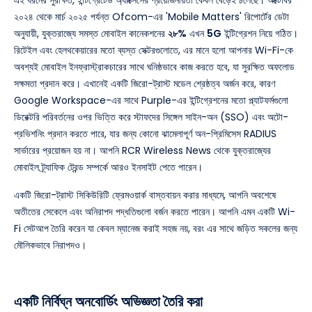
এই ধরনের সুরক্ষিত, ইন্টিগ্রেটেড অ্যাক্সেসের প্রয়োজনীয়তা কেবল বেড়েই চলেছে। অক্টোবর
২০২৪ থেকে মার্চ ২০২৫ পর্যন্ত Ofcom-এর 'Mobile Matters' রিপোর্টের ডেটা
অনুযায়ী, যুক্তরাজ্যে সমস্ত মোবাইল কানেকশনের
২৮%
এখন
5G
ইন্টিগ্রেশন নিয়ে গঠিত।
রিটেইল এবং হেলথকেয়ারের মতো ব্যস্ত সেক্টরগুলোতে, এর মানে হলো আপনার Wi-Fi-কে
অবশ্যই মোবাইল ইনফ্রাস্ট্রাকচারের সাথে ঘনিষ্ঠভাবে কাজ করতে হবে, যা সুরক্ষিত অফলোড
সক্ষমতা প্রদান করে। এখানেই একটি জিরো-ট্রাস্ট মডেল শ্রেষ্ঠত্ব অর্জন করে, কারণ
Google Workspace-এর সাথে Purple-এর ইন্টিগ্রেশনের মতো প্ল্যাটফর্মগুলো
ডিরেক্টরি পরিবর্তনের ওপর ভিত্তি করে স্টাফদের সিঙ্গেল সাইন-অন (SSO) এবং অটো-
প্রভিশনিং প্রদান করতে পারে, যার জন্য কোনো ঝামেলাপূর্ণ অন-প্রিমিসেস RADIUS
সার্ভারের প্রয়োজন হয় না। আপনি RCR Wireless News থেকে যুক্তরাজ্যের
মোবাইল ট্র্যাফিক ট্রেন্ড সম্পর্কে আরও ইনসাইট পেতে পারেন।
একটি জিরো-ট্রাস্ট সিকিউরিটি ফ্রেমওয়ার্ক বাস্তবায়ন করার মাধ্যমে, আপনি অবশেষে
অতীতের সেকেলে এবং অনিরাপদ পদ্ধতিগুলো বর্জন করতে পারেন। আপনি এমন একটি Wi-
Fi সেটআপ তৈরি করেন যা কেবল ম্যানেজ করাই সহজ নয়, বরং এর সাথে জড়িত সকলের জন্য
মৌলিকভাবে নিরাপদও।
একটি নির্বিঘ্ন অনবোর্ডিং অভিজ্ঞতা তৈরি করা