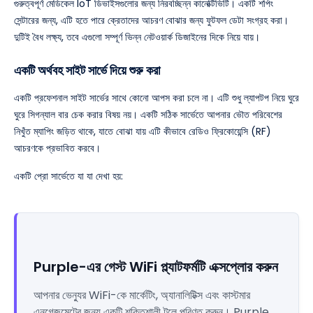
গুরুত্বপূর্ণ মেডিকেল IoT ডিভাইসগুলোর জন্য নিরবচ্ছিন্ন কানেক্টিভিটি। একটি শপিং
সেন্টারের জন্য, এটি হতে পারে ক্রেতাদের আচরণ বোঝার জন্য ফুটফল ডেটা সংগ্রহ করা।
দুটিই বৈধ লক্ষ্য, তবে এগুলো সম্পূর্ণ ভিন্ন নেটওয়ার্ক ডিজাইনের দিকে নিয়ে যায়।
একটি অর্থবহ সাইট সার্ভে দিয়ে শুরু করা
একটি প্রফেশনাল সাইট সার্ভের সাথে কোনো আপস করা চলে না। এটি শুধু ল্যাপটপ নিয়ে ঘুরে
ঘুরে সিগন্যাল বার চেক করার বিষয় নয়। একটি সঠিক সার্ভেতে আপনার ভৌত পরিবেশের
নিখুঁত ম্যাপিং জড়িত থাকে, যাতে বোঝা যায় এটি কীভাবে রেডিও ফ্রিকোয়েন্সি (RF)
আচরণকে প্রভাবিত করবে।
একটি প্রো সার্ভেতে যা যা দেখা হয়:
Purple-এর গেস্ট WiFi প্ল্যাটফর্মটি এক্সপ্লোর করুন
আপনার ভেন্যুর WiFi-কে মার্কেটিং, অ্যানালিটিক্স এবং কাস্টমার
এনগেজমেন্টের জন্য একটি শক্তিশালী টুলে পরিণত করুন। Purple