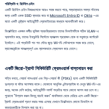
পরিস্থিতি খ: রিটেইল চেইন
একটি রিটেইল চেইন বিষয়গুলোকে আরও সহজ করতে পারে, সম্ভাব্যভাবে সমস্ত স্টাফের
জন্য একটি একক SSID ব্যবহার করে যা
Microsoft Entra ID
বা
Okta
-এর
মতো একটি সেন্ট্রাল আইডেন্টিটি প্রোভাইডারের মাধ্যমে অথেনটিকেট করে।
ডিরেক্টরিতে একজন কর্মীর ভূমিকা স্বয়ংক্রিয়ভাবে তাদের ডিভাইসটিকে সঠিক VLAN-এ
অ্যাসাইন করে, তাদের ইনভেন্টরি সিস্টেমে অ্যাক্সেস প্রয়োজন হোক বা শুধুমাত্র কর্পোরেট
ইমেইলে। এই পদ্ধতিটি শত শত স্টোর জুড়ে Wi-Fi সেটআপকে সহজ করে তোলে,
ম্যানেজমেন্টকে সামঞ্জস্যপূর্ণ এবং ব্যাপকভাবে স্কেলেবল করে তোলে।
একটি জিরো-ট্রাস্ট সিকিউরিটি ফ্রেমওয়ার্ক বাস্তবায়ন করা
সত্যি বলতে, শেয়ার্ড পাসওয়ার্ড এবং প্রি-শেয়ার্ড কী (PSKs) হলো একটি সিকিউরিটি
দুঃস্বপ্ন যা ঘটার অপেক্ষায় থাকে। যেকোনো আধুনিক এন্টারপ্রাইজ বা ভেন্যু Wi-Fi-এর
জন্য, অনেক বেশি কঠোর, আইডেন্টিটি-ফার্স্ট পদ্ধতির সাথে কোনো আপস করা চলে না।
পুরোনো "বিশ্বাস করুন কিন্তু যাচাই করুন" মানসিকতা থেকে বেরিয়ে এসে একটি জিরো-
ট্রাস্ট ফ্রেমওয়ার্ক গ্রহণ করার সময় এসেছে যেখানে ডিফল্টভাবে কোনো ডিভাইস বা
ব্যবহারকারীকে বিশ্বাস করা হয় না।