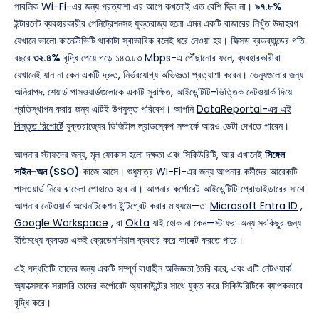
পাবলিক Wi-Fi-এর জন্য প্রত্যাশা এর আগে কখনোই এত বেশি ছিল না।
৯৭.৮%
ইন্টারনেট ব্যবহারকারীর পেনিট্রেশনসহ যুক্তরাজ্য হলো এমন একটি বাজারের নিখুঁত উদাহরণ
যেখানে ভালো কানেক্টিভিটি থাকাটা স্বাভাবিক বলেই ধরে নেওয়া হয়। ফিক্সড ব্রডব্যান্ডের গতি
বছরে
৩২.৪%
বৃদ্ধি পেয়ে গড়ে ১৪৩.৮৩ Mbps-এ পৌঁছানোর ফলে, ব্যবহারকারীরা
যেখানেই যান না কেন একটি দ্রুত, নির্ভরযোগ্য অভিজ্ঞতা প্রত্যাশা করেন। ভেন্যুগুলোর জন্য
অনিরাপদ, শেয়ার্ড পাসওয়ার্ডগুলোকে একটি সুরক্ষিত, আইডেন্টিটি-ভিত্তিক নেটওয়ার্ক দিয়ে
প্রতিস্থাপন করার জন্য এটিই উপযুক্ত পরিবেশ। আপনি
DataReportal-এর এই
বিস্তৃত রিপোর্টে
যুক্তরাজ্যের ডিজিটাল ল্যান্ডস্কেপ সম্পর্কে আরও ডেটা দেখতে পারেন।
আপনার স্টাফদের জন্য, মূল ফোকাস হলো দক্ষতা এবং সিকিউরিটি, আর এখানেই
সিঙ্গেল
সাইন-অন (SSO)
কাজে আসে। শুধুমাত্র Wi-Fi-এর জন্য আপনার কর্মীদের আরেকটি
পাসওয়ার্ড নিয়ে ঝামেলা পোহাতে হবে না। আপনার কর্পোরেট আইডেন্টিটি প্রোভাইডারের সাথে
আপনার নেটওয়ার্ক অথেনটিকেশন ইন্টিগ্রেট করার মাধ্যমে—তা
Microsoft Entra ID
,
Google Workspace
, বা
Okta
যাই হোক না কেন—স্টাফরা অন্য সবকিছুর জন্য
ইতিমধ্যে ব্যবহৃত একই ক্রেডেনশিয়াল ব্যবহার করে কানেক্ট করতে পারে।
এই পদ্ধতিটি তাদের জন্য একটি সম্পূর্ণ বাধাহীন অভিজ্ঞতা তৈরি করে, এবং এটি নেটওয়ার্ক
অ্যাক্সেসকে সরাসরি তাদের কর্পোরেট অ্যাকাউন্টের সাথে যুক্ত করে সিকিউরিটিকে ব্যাপকভাবে
বৃদ্ধি করে।