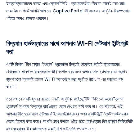
ইনফ্রাস্ট্রাকচারের দক্ষতা এবং স্কেলেবিলিটি। ব্যবহারকারীরা কীভাবে কানেক্ট করে তার
মেকানিক্স সম্পর্কে আপনি আমাদের
Captive Portal কী
এবং এর আধুনিক বিকল্পগুলোর
গাইডে আরও জানতে পারবেন।
বিদ্যমান হার্ডওয়্যারের সাথে আপনার Wi-Fi সেটআপ ইন্টিগ্রেট
করা
একটি বিশাল "রিপ অ্যান্ড রিপ্লেস" প্রজেক্টের চিন্তাই যেকোনো আইটি ম্যানেজারের
মাথাব্যথার কারণ হওয়ার জন্য যথেষ্ট। বিশাল খরচ এবং অপারেশনাল ব্যাঘাতের আশঙ্কায়
ব্যবসাগুলো প্রায়শই তাদের Wi-Fi আপগ্রেড করা স্থগিত রাখে, যা এর সবচেয়ে বড়
কারণ।
তবে এখানে একটি সুখবর রয়েছে: একটি আধুনিক, আইডেন্টিটি-ভিত্তিক অথেনটিকেশন
প্ল্যাটফর্ম আপনার বিশ্বস্ত হার্ডওয়্যার ফেলে দেওয়ার দাবি করে না। এর পরিবর্তে, এটি
আপনার ইতিমধ্যে থাকা নেটওয়ার্ক ইনফ্রাস্ট্রাকচারের ওপর একটি ইন্টেলিজেন্ট সফটওয়্যার
লেয়ার হিসেবে কাজ করে। আপনি চোখ কপালে ওঠার মতো হার্ডওয়্যার বিল ছাড়াই সিকিউরিটি
এবং ব্যবহারকারীর অভিজ্ঞতায় একটি বিশাল উন্নতি পেতে পারেন।