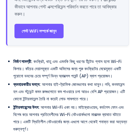
কীভাবে আপনার গেস্ট এক্সপেরিয়েন্স পরিবর্তন করতে পারে তা আবিষ্কার
করুন।
গেস্ট WiFi সম্পর্কে জানুন
নির্মাণ সামগ্রী:
কংক্রিট, ধাতু এবং এমনকি কিছু ধরণের টিন্টেড গ্লাস হলো Wi-Fi
কিলার। কাঁচের দেয়ালযুক্ত একটি অফিসের জন্য পুরু কংক্রিটের মেঝেযুক্ত একটি
পুরোনো ভবনের চেয়ে সম্পূর্ণ ভিন্ন অ্যাক্সেস পয়েন্ট (AP) ম্যাপ প্রয়োজন।
ব্যবহারকারীর ঘনত্ব:
আপনার হাই-ট্রাফিক জোনগুলোর কথা ভাবুন। লবি, কনফারেন্স
হল এবং স্টুডেন্ট কমন রুমগুলোতে কম পাওয়ারে চলা আরও বেশি AP প্রয়োজন। এটি
কোনো ইন্টারফারেন্স তৈরি না করেই লোড সামলাতে পারে।
ইন্টারফারেন্সের উৎস:
আপনার Wi-Fi একা নয়। মাইক্রোওয়েভ, কর্ডলেস ফোন এবং
বিশেষ করে আপনার প্রতিবেশীদের Wi-Fi নেটওয়ার্কগুলো মারাত্মক ব্যাঘাত ঘটাতে
পারে। একটি স্থিতিশীল নেটওয়ার্কের জন্য এগুলো আগে থেকেই শনাক্ত করা অত্যন্ত
গুরুত্বপূর্ণ।