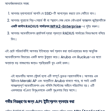
আশ্চর্যজনকভাবে সহজ:
আপনার ড্যাশবোর্ডে আপনি যে SSID-টি আপগ্রেড করতে চান সেটিতে যান।
আপনার পুরোনো প্রি-শেয়ার্ড কী বা স্প্ল্যাশ পেজ থেকে নেটওয়ার্ক অ্যাক্সেস কন্ট্রোলটিকে
একটি কাস্টম RADIUS সার্ভারসহ
WPA2-Enterprise
-এ সুইচ করুন।
আপনার অথেনটিকেশন প্ল্যাটফর্ম দ্বারা প্রদত্ত RADIUS সার্ভারের বিবরণগুলো বসিয়ে
দিন।
এই ছোট পরিবর্তনটিই আপনার ইতিমধ্যে অর্থ প্রদান করা হার্ডওয়্যারের জন্য আধুনিক
অথেনটিকেশন ফিচারের একটি জগত উন্মুক্ত করে। Aruba এবং Ruckus-এর মতো
অন্যান্য বড় নামগুলোর জন্যও প্রক্রিয়াটি খুব একই রকম।
এই মডেলটির আসল সৌন্দর্য হলো এটি সম্পূর্ণ ভেন্ডর-অ্যাগনস্টিক। আপনার এক
বিল্ডিংয়ে Meraki AP এবং অন্যটিতে Aruba থাকতে পারে, যা সবই একটি
সামঞ্জস্যপূর্ণ অথেনটিকেশন এবং পলিসি সিস্টেমের অধীনে পরিচালিত হয়। এটি
একসময়ের খণ্ডিত বিশৃঙ্খলাকে একটি শৃঙ্খলায় নিয়ে আসে।
গভীর নিয়ন্ত্রণের জন্য API ইন্টিগ্রেশন ব্যবহার করা