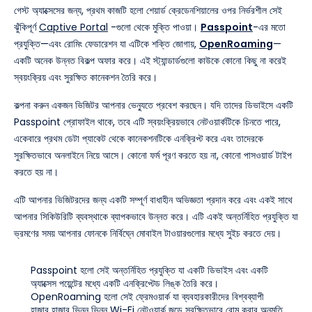
গেস্ট অ্যাক্সেসের জন্য, প্রথম কাজটি হলো শেয়ার্ড ক্রেডেনশিয়ালের ওপর নির্ভরশীল সেই
ঝুঁকিপূর্ণ
Captive Portal
-গুলো থেকে মুক্তি পাওয়া।
Passpoint
-এর মতো
প্রযুক্তি—এবং রোমিং ফেডারেশন যা এটিকে শক্তি জোগায়,
OpenRoaming
—
একটি অনেক উন্নত বিকল্প অফার করে। এই স্ট্যান্ডার্ডগুলো কাউকে কোনো কিছু না করেই
স্বয়ংক্রিয় এবং সুরক্ষিত কানেকশন তৈরি করে।
কল্পনা করুন একজন ভিজিটর আপনার ভেন্যুতে প্রবেশ করছেন। যদি তাদের ডিভাইসে একটি
Passpoint প্রোফাইল থাকে, তবে এটি স্বয়ংক্রিয়ভাবে নেটওয়ার্কটিকে চিনতে পারে,
একেবারে প্রথম ডেটা প্যাকেট থেকে কানেকশনটিকে এনক্রিপ্ট করে এবং তাদেরকে
সুরক্ষিতভাবে অনলাইনে নিয়ে আসে। কোনো ফর্ম পূরণ করতে হয় না, কোনো পাসওয়ার্ড টাইপ
করতে হয় না।
এটি আপনার ভিজিটরদের জন্য একটি সম্পূর্ণ বাধাহীন অভিজ্ঞতা প্রদান করে এবং একই সাথে
আপনার সিকিউরিটি ব্যবস্থাকে ব্যাপকভাবে উন্নত করে। এটি একই অন্তর্নিহিত প্রযুক্তি যা
ভ্রমণের সময় আপনার ফোনকে নির্বিঘ্নে মোবাইল টাওয়ারগুলোর মধ্যে সুইচ করতে দেয়।
Passpoint হলো সেই অন্তর্নিহিত প্রযুক্তি যা একটি ডিভাইস এবং একটি
অ্যাক্সেস পয়েন্টের মধ্যে একটি এনক্রিপ্টেড লিঙ্ক তৈরি করে।
OpenRoaming হলো সেই ফ্রেমওয়ার্ক যা ব্যবহারকারীদের বিশ্বব্যাপী
হাজার হাজার ভিন্ন ভিন্ন Wi-Fi নেটওয়ার্ক জুড়ে সুরক্ষিতভাবে রোম করার অনুমতি