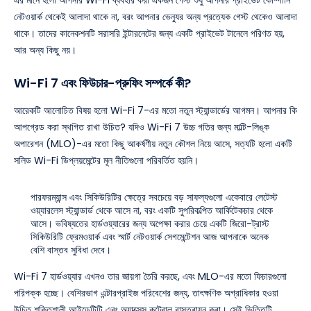
নেটওয়ার্ক থেকেই আলাদা থাকে না, বরং আপনার ভেন্যুর অন্য প্রত্যেক গেস্ট থেকেও আলাদা
থাকে। তাদের কানেকশনটি সরাসরি ইন্টারনেটের জন্য একটি প্রাইভেট টানেলে পরিণত হয়,
আর অন্য কিছু নয়।
Wi-Fi 7 এবং ফিউচার-প্রুফিং সম্পর্কে কী?
আরেকটি আলোচিত বিষয় হলো Wi-Fi 7-এর মতো নতুন স্ট্যান্ডার্ডের আগমন। আপনার কি
আপগ্রেড করা স্থগিত রাখা উচিত? যদিও Wi-Fi 7 উচ্চ গতির জন্য মাল্টি-লিঙ্ক
অপারেশন (MLO)-এর মতো কিছু আকর্ষণীয় নতুন কৌশল নিয়ে আসে, সত্যটি হলো একটি
সলিড Wi-Fi ডিপ্লয়মেন্টের মূল নীতিগুলো পরিবর্তিত হয়নি।
পারফরম্যান্স এবং সিকিউরিটির ক্ষেত্রে সবচেয়ে বড় সাফল্যগুলো একেবারে লেটেস্ট
ওয়্যারলেস স্ট্যান্ডার্ড থেকে আসে না, বরং একটি সুপরিকল্পিত আর্কিটেকচার থেকে
আসে। ভবিষ্যতের হার্ডওয়্যারের জন্য অপেক্ষা করার চেয়ে একটি জিরো-ট্রাস্ট
সিকিউরিটি ফ্রেমওয়ার্ক এবং স্মার্ট নেটওয়ার্ক সেগমেন্টেশন আজ আপনাকে অনেক
বেশি বাস্তব সুবিধা দেবে।
Wi-Fi 7 হার্ডওয়্যার এখনও তার জায়গা তৈরি করছে, এবং MLO-এর মতো ফিচারগুলো
পরিপক্ক হচ্ছে। বেশিরভাগ এন্টারপ্রাইজ পরিবেশের জন্য, তাৎক্ষণিক অগ্রাধিকার হওয়া
উচিত শক্তিশালী আইডেন্টিটি এবং অ্যাক্সেস কন্ট্রোল বাস্তবায়ন করা। সেই ভিত্তিটি