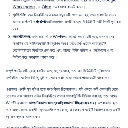
আপনার সেন্ট্রাল ইউজার ডিরেক্টরি, যেমন
Microsoft Entra ID
,
Google
Workspace
, বা
Okta
-এর সাথে কানেক্ট করেন।
প্রভিশনিং:
যখন ডিরেক্টরিতে একজন নতুন কর্মী যোগ করা হয়, তখন স্বয়ংক্রিয়ভাবে
তাদের কর্পোরেট ড���ভাইসগুলোতে একটি অনন্য সিকিউরিটি সার্টিফিকেট পুশ করা
হয়।
অথেনটিকেশন:
যখন তারা স্টাফ Wi-Fi-এ কানেক্ট করার চেষ্টা করে, তখন তাদের
ডিভাইস এই সার্টিফিকেটটি উপস্থাপন করে। নেটওয়ার্ক এটিকে আইডেন্টিটি
প্রোভাইডারের বিপরীতে চেক করে এবং তাদের নির্দিষ্ট ভূমিকা ও পারমিশনের ওপর
ভিত্তি করে অ্যাক্সেস প্রদান করে।
সম্পূর্ণ প্রক্রিয়াটি ব্যবহারকারীর কাছে অদৃশ্য থাকে, তবে এর সিকিউরিটি সুবিধাগুলো
অপরিসীম। অফিসে ফিশিং, চুরি বা শেয়ার করার মতো কোনো পাসওয়ার্ডই থাকে না।
এখানকার একটি মূল সুবিধা হলো স্বয়ংক্রিয় রিভোকেশন। যদি কোনো কর্মী কোম্পানি ছেড়ে
চলে যান এবং আপনার মেইন ডিরেক্টরিতে তাদের অ্যাকাউন্টটি নিষ্ক্রিয় করা হয়, তবে তাদের
Wi-Fi অ্যাক্সেস
তাৎক্ষণিকভাবে এবং স্বয়ংক্রিয়ভাবে বিচ্ছিন্ন হয়ে যায়
। অপব্যবহার হতে
পারে এমন কোনো অবশিষ্ট ক্রেডেনশিয়াল থাকে না, যা যেকোনো আইটি বিভাগের জন্য একটি
বড় মাথাব্যথার সমাধান করে।