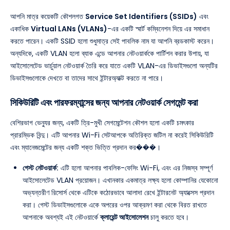
আপনি মাত্র কয়েকটি কৌশলগত
Service Set Identifiers (SSIDs)
এবং
একাধিক
Virtual LANs (VLANs)
-এর একটি স্মার্ট কম্বিনেশন দিয়ে এর সমাধান
করতে পারেন। একটি SSID হলো শুধুমাত্র সেই পাবলিক নাম যা আপনি ব্রডকাস্ট করেন।
অন্যদিকে, একটি VLAN হলো ব্যাক এন্ডে আপনার নেটওয়ার্ককে পার্টিশন করার উপায়, যা
আইসোলেটেড ভার্চুয়াল নেটওয়ার্ক তৈরি করে যাতে একটি VLAN-এর ডিভাইসগুলো অন্যটির
ডিভাইসগুলোকে দেখতে বা তাদের সাথে ইন্টারঅ্যাক্ট করতে না পারে।
সিকিউরিটি এবং পারফরম্যান্সের জন্য আপনার নেটওয়ার্ক সেগমেন্ট করা
বেশিরভাগ ভেন্যুর জন্য, একটি ত্রি-মুখী সেগমেন্টেশন কৌশল হলো একটি চমৎকার
প্রারম্ভিক বিন্দু। এটি আপনার Wi-Fi সেটআপকে অতিরিক্ত জটিল না করেই সিকিউরিটি
এবং ম্যানেজমেন্টের জন্য একটি শক্ত ভিত্তি প্রদান কর���।
গেস্ট নেটওয়ার্ক:
এটি হলো আপনার পাবলিক-ফেসিং Wi-Fi, এবং এর নিজস্ব সম্পূর্ণ
আইসোলেটেড VLAN প্রয়োজন। এখানকার একমাত্র লক্ষ্য হলো কোম্পানির যেকোনো
অভ্যন্তরীণ রিসোর্স থেকে এটিকে কঠোরভাবে আলাদা রেখে ইন্টারনেট অ্যাক্সেস প্রদান
করা। গেস্ট ডিভাইসগুলোকে একে অপরের ওপর আক্রমণ করা থেকে বিরত রাখতে
আপনাকে অবশ্যই এই নেটওয়ার্কে
ক্লায়েন্ট আইসোলেশন
চালু করতে হবে।