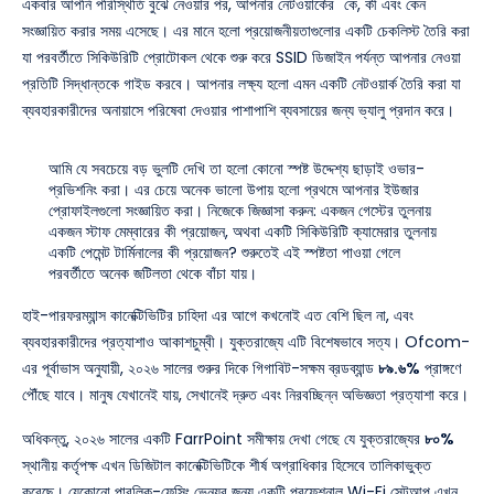
একবার আপনি পরিস্থিতি বুঝে নেওয়ার পর, আপনার নেটওয়ার্কের "কে, কী এবং কেন"
সংজ্ঞায়িত করার সময় এসেছে। এর মানে হলো প্রয়োজনীয়তাগুলোর একটি চেকলিস্ট তৈরি করা
যা পরবর্তীতে সিকিউরিটি প্রোটোকল থেকে শুরু করে SSID ডিজাইন পর্যন্ত আপনার নেওয়া
প্রতিটি সিদ্ধান্তকে গাইড করবে। আপনার লক্ষ্য হলো এমন একটি নেটওয়ার্ক তৈরি করা যা
ব্যবহারকারীদের অনায়াসে পরিষেবা দেওয়ার পাশাপাশি ব্যবসায়ের জন্য ভ্যালু প্রদান করে।
আমি যে সবচেয়ে বড় ভুলটি দেখি তা হলো কোনো স্পষ্ট উদ্দেশ্য ছাড়াই ওভার-
প্রভিশনিং করা। এর চেয়ে অনেক ভালো উপায় হলো প্রথমে আপনার ইউজার
প্রোফাইলগুলো সংজ্ঞায়িত করা। নিজেকে জিজ্ঞাসা করুন: একজন গেস্টের তুলনায়
একজন স্টাফ মেম্বারের কী প্রয়োজন, অথবা একটি সিকিউরিটি ক্যামেরার তুলনায়
একটি পেমেন্ট টার্মিনালের কী প্রয়োজন? শুরুতেই এই স্পষ্টতা পাওয়া গেলে
পরবর্তীতে অনেক জটিলতা থেকে বাঁচা যায়।
হাই-পারফরম্যান্স কানেক্টিভিটির চাহিদা এর আগে কখনোই এত বেশি ছিল না, এবং
ব্যবহারকারীদের প্রত্যাশাও আকাশচুম্বী। যুক্তরাজ্যে এটি বিশেষভাবে সত্য। Ofcom-
এর পূর্বাভাস অনুযায়ী, ২০২৬ সালের শুরুর দিকে গিগাবিট-সক্ষম ব্রডব্যান্ড
৮৯.৬%
প্রাঙ্গণে
পৌঁছে যাবে। মানুষ যেখানেই যায়, সেখানেই দ্রুত এবং নিরবচ্ছিন্ন অভিজ্ঞতা প্রত্যাশা করে।
অধিকন্তু, ২০২৬ সালের একটি FarrPoint সমীক্ষায় দেখা গেছে যে যুক্তরাজ্যের
৮০%
স্থানীয় কর্তৃপক্ষ এখন ডিজিটাল কানেক্টিভিটিকে শীর্ষ অগ্রাধিকার হিসেবে তালিকাভুক্ত
করেছে। যেকোনো পাবলিক-ফেসিং ভেন্যুর জন্য একটি প্রফেশনাল Wi-Fi সেটআপ এখন