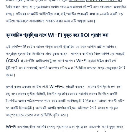
তৈরি করতে পারে, যা দৃশ্যমানভাবে দেখায় কোন এলাকাগুলো হটস্পট এবং কোনগুলো অবহেলিত
হচ্ছে। স্টোরের লেআউট অপ্টিমাইজ করা, হাই-মার্জিন প্রোডাক্ট রাখা বা এমনকি একটি বড়
অফিসে অব্যবহৃত এলাকাগুলো শনাক্ত করার জন্য এটি অমূল্য তথ্য।
ব্যবসায়িক প্রবৃদ্ধির সাথে Wi-Fi যুক্ত করে ROI প্রমাণ করা
এই ফার্স্ট-পার্টি ডেটার আসল শক্তি তখনই উন্মোচিত হয় যখন আপনি এটিকে আপনার
অন্যান্য ব্যবসায়িক সিস্টেমের সাথে যুক্ত করেন। আপনার কাস্টমার রিলেশনশিপ ম্যানেজমেন্ট
(CRM) বা মার্কেটিং অটোমেশন টুলের সাথে আপনার Wi-Fi অ্যানালিটিক্স প্ল্যাটফর্ম
ইন্টিগ্রেট করার মাধ্যমেই আপনি অবশেষে ভৌত এবং ডিজিটাল জগতের মধ্যে সেতুবন্ধন তৈরি
করেন।
কল্পনা করুন একজন হোটেল গেস্ট Wi-Fi-এ কানেক্ট করছেন। তাদের উপস্থিতি লগ করা
হয়, এবং তাদের তৃতীয় ভিজিটে, সিস্টেম স্বয়ংক্রিয়ভাবে সরাসরি তাদের ইমেইলে একটি
টার্গেটেড অফার পাঠায়—হতে পারে বারে একটি কমপ্লিমেন্টারি ড্রিংক বা তাদের পরবর্তী স্টে-
তে একটি ডিসকাউন্ট। এভাবেই আপনি পার্সোনালাইজড অভিজ্ঞতা তৈরি করেন যা প্রকৃত
আনুগত্য গড়ে তোলে এবং রেভিনিউ বৃদ্ধি করে।
Wi-Fi এনগেজমেন্টকে সরাসরি সেলস, প্রমোশন এবং গ্রাহকের আচরণের সাথে যুক্ত করার