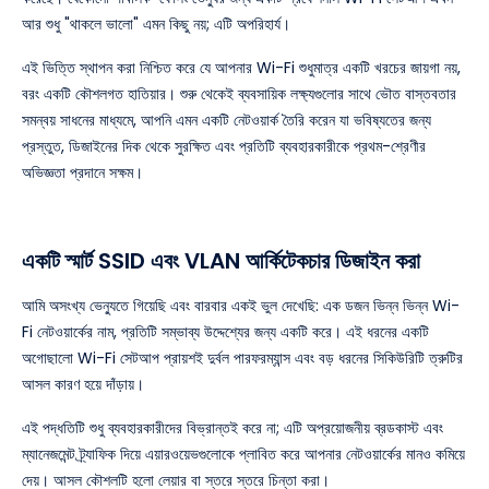
আর শুধু "থাকলে ভালো" এমন কিছু নয়; এটি অপরিহার্য।
এই ভিত্তি স্থাপন করা নিশ্চিত করে যে আপনার Wi-Fi শুধুমাত্র একটি খরচের জায়গা নয়,
বরং একটি কৌশলগত হাতিয়ার। শুরু থেকেই ব্যবসায়িক লক্ষ্যগুলোর সাথে ভৌত বাস্তবতার
সমন্বয় সাধনের মাধ্যমে, আপনি এমন একটি নেটওয়ার্ক তৈরি করেন যা ভবিষ্যতের জন্য
প্রস্তুত, ডিজাইনের দিক থেকে সুরক্ষিত এবং প্রতিটি ব্যবহারকারীকে প্রথম-শ্রেণীর
অভিজ্ঞতা প্রদানে সক্ষম।
একটি স্মার্ট SSID এবং VLAN আর্কিটেকচার ডিজাইন করা
আমি অসংখ্য ভেন্যুতে গিয়েছি এবং বারবার একই ভুল দেখেছি: এক ডজন ভিন্ন ভিন্ন Wi-
Fi নেটওয়ার্কের নাম, প্রতিটি সম্ভাব্য উদ্দেশ্যের জন্য একটি করে। এই ধরনের একটি
অগোছালো Wi-Fi সেটআপ প্রায়শই দুর্বল পারফরম্যান্স এবং বড় ধরনের সিকিউরিটি ত্রুটির
আসল কারণ হয়ে দাঁড়ায়।
এই পদ্ধতিটি শুধু ব্যবহারকারীদের বিভ্রান্তই করে না; এটি অপ্রয়োজনীয় ব্রডকাস্ট এবং
ম্যানেজমেন্ট ট্র্যাফিক দিয়ে এয়ারওয়েভগুলোকে প্লাবিত করে আপনার নেটওয়ার্কের মানও কমিয়ে
দেয়। আসল কৌশলটি হলো লেয়ার বা স্তরে স্তরে চিন্তা করা।