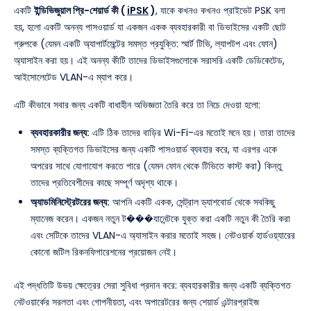
একটি
ইন্ডিভিজুয়াল প্রি-শেয়ার্ড কী (
iPSK
)
, যাকে কখনও কখনও প্রাইভেট PSK বলা
হয়, হলো একটি অনন্য পাসওয়ার্ড যা একজন একক ব্যবহারকারী বা ডিভাইসের একটি ছোট
গ্রুপকে (যেমন একটি অ্যাপার্টমেন্টের সমস্ত প্রযুক্তি: স্মার্ট টিভি, ল্যাপটপ এবং ফোন)
অ্যাসাইন করা হয়। এই অনন্য কীটি তাদের ডিভাইসগুলোকে সরাসরি একটি ডেডিকেটেড,
আইসোলেটেড VLAN-এ ম্যাপ করে।
এটি কীভাবে সবার জন্য একটি বাধাহীন অভিজ্ঞতা তৈরি করে তা নিচে দেওয়া হলো:
ব্যবহারকারীর জন্য:
এটি ঠিক তাদের বাড়ির Wi-Fi-এর মতোই মনে হয়। তারা তাদের
সমস্ত ব্যক্তিগত ডিভাইসের জন্য একটি পাসওয়ার্ড ব্যবহার করে, যা এরপর একে
অপরের সাথে যোগাযোগ করতে পারে (যেমন ফোন থেকে টিভিতে কাস্ট করা) কিন্তু
তাদের প্রতিবেশীদের কাছে সম্পূর্ণ অদৃশ্য থাকে।
অ্যাডমিনিস্ট্রেটরের জন্য:
আপনি একটি একক, সেন্ট্রাল ড্যাশবোর্ড থেকে সবকিছু
ম্যানেজ করেন। একজন নতুন ট���যানেন্টকে যুক্ত করা একটি নতুন কী তৈরি করা
এবং সেটিকে তাদের VLAN-এ অ্যাসাইন করার মতোই সহজ। নেটওয়ার্ক হার্ডওয়্যারের
কোনো জটিল রিকনফিগারেশনের প্রয়োজন নেই।
এই পদ্ধতিটি উভয় ক্ষেত্রের সেরা সুবিধা প্রদান করে: ব্যবহারকারীর জন্য একটি ব্যক্তিগত
নেটওয়ার্কের সরলতা এবং গোপনীয়তা, এবং অপারেটরের জন্য শেয়ার্ড এন্টারপ্রাইজ