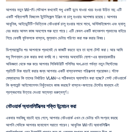
আপনার নতুন Wi-Fi সেটআপ কখনোই শুধু একটি ডুবে যাওয়া খরচ হওয়া উচিত নয়; এটি
একটি শক্তিশালী বিজনেস ইন্টেলিজেন্স ইঞ্জিন যা চালু হওয়ার অপেক্ষায় রয়েছে। আপনার
আধুনিক, আইডেন্টিটি-ভিত্তিক নেটওয়ার্ক চালু হওয়ার সাথে সাথে, অপ্টিমাইজেশন এবং ভ্যালু
বের করার আসল কাজ অবশেষে শুরু হতে পারে। এটি কেবল একটি কানেকশন প্রদানের বাইরে
গিয়ে বেনামী ফুটফলকে বাস্তব, মূল্যবান ডেটায় পরিণত করা শুরু করার বিষয়।
ডিপ্লয়মেন্টের পর আপনাকে প্রথমেই যে কাজটি করতে হবে তা হলো টেস্ট করা। আর আমি
শুধু সিগন্যাল চেক করার কথা বলছি না। আপনার অনবোর্ডিং ফ্লো-এর ব্যবহারকারীর
অভিজ্ঞতা থেকে শুরু করে আপনার সিকিউরিটি পলিসির অখণ্ডতা পর্যন্ত নতুন সিস্টেমের
প্রতিটি দিক যাচাই করার জন্য আপনার একটি বাস্তবসম্মত পরিকল্পনা প্রয়োজন। স্টাফ
মেম্বারদের কি তাদের নির্ধারিত VLAN-এ সঠিকভাবে অ্যাসাইন করা হচ্ছে? গেস্ট নেটওয়ার্কে
কি ক্লায়েন্ট আইসোলেশন নিখুঁতভাবে কাজ করছে? বাস্তব-জগতের টেস্টের মাধ্যমে এই
প্রশ্নগুলোর উত্তর দেওয়া অত্যন্ত গুরুত্বপূর্ণ।
নেটওয়ার্ক অ্যানালিটিক্সের শক্তি উন্মোচন করা
একবার সবকিছু যাচাই হয়ে গেলে, আপনার নেটওয়ার্ক এখন যে ডেটার খনি সংগ্রহ করছে
আপনি সেদিকে আপনার মনোযোগ সরাতে পারেন। আধুনিক Wi-Fi অ্যানালিটিক্স
প্ল্যাটফর্মগুলো এমন ইনসাইট প্রদান করে যা একসময় সংগ্রহ করা অসম্ভব ছিল, যা