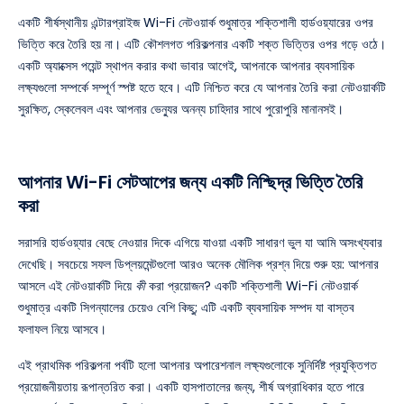
একটি শীর্ষস্থানীয় এন্টারপ্রাইজ Wi-Fi নেটওয়ার্ক শুধুমাত্র শক্তিশালী হার্ডওয়্যারের ওপর
ভিত্তি করে তৈরি হয় না। এটি কৌশলগত পরিকল্পনার একটি শক্ত ভিত্তির ওপর গড়ে ওঠে।
একটি অ্যাক্সেস পয়েন্ট স্থাপন করার কথা ভাবার আগেই, আপনাকে আপনার ব্যবসায়িক
লক্ষ্যগুলো সম্পর্কে সম্পূর্ণ স্পষ্ট হতে হবে। এটি নিশ্চিত করে যে আপনার তৈরি করা নেটওয়ার্কটি
সুরক্ষিত, স্কেলেবল এবং আপনার ভেন্যুর অনন্য চাহিদার সাথে পুরোপুরি মানানসই।
আপনার Wi-Fi সেটআপের জন্য একটি নিশ্ছিদ্র ভিত্তি তৈরি
করা
সরাসরি হার্ডওয়্যার বেছে নেওয়ার দিকে এগিয়ে যাওয়া একটি সাধারণ ভুল যা আমি অসংখ্যবার
দেখেছি। সবচেয়ে সফল ডিপ্লয়মেন্টগুলো আরও অনেক মৌলিক প্রশ্ন দিয়ে শুরু হয়: আপনার
আসলে এই নেটওয়ার্কটি দিয়ে
কী
করা প্রয়োজন? একটি শক্তিশালী Wi-Fi নেটওয়ার্ক
শুধুমাত্র একটি সিগন্যালের চেয়েও বেশি কিছু; এটি একটি ব্যবসায়িক সম্পদ যা বাস্তব
ফলাফল নিয়ে আসবে।
এই প্রাথমিক পরিকল্পনা পর্বটি হলো আপনার অপারেশনাল লক্ষ্যগুলোকে সুনির্দিষ্ট প্রযুক্তিগত
প্রয়োজনীয়তায় রূপান্তরিত করা। একটি হাসপাতালের জন্য, শীর্ষ অগ্রাধিকার হতে পারে