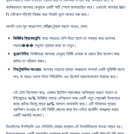
কার্যকরভাবে আপনার ভেন্যুকে একটি স্মার্ট স্পেসে রূপান্তরিত করে। এখানেই আপনার Wi-
Fi সেটআপ সত্যিই নিজের খরচ নিজেই তুলে আনতে শুরু করে।
আপনি এখন মূল আচরণগত মেট্রিক্স ট্র্যাক করতে পারেন, যেমন:
ভিজিটর ফ্রিকোয়েন্সি:
কারা সবচেয়ে বেশি ফিরে আসে তা শনাক্ত করে আপনার
সবচেয়��� অনুগত গ্রাহক কারা তা দেখুন।
ডুয়েল টাইম:
ভিজিটররা আপনার ভেন্যুর নির্দিষ্ট এলাকা বা জোনে ঠিক কতক্ষণ সময়
কাটায় তা পরিমাপ করুন।
পিক ট্র্যাফিক আওয়ার:
আপনার সবচেয়ে ব্যস্ত সময়গুলো সম্পর্কে একটি সুনির্দিষ্ট ধারণা
পান, যা আরও ভালো স্টাফ শিডিউলিং এবং রিসোর্স অ্যালোকেশনে সাহায্য করে।
এই ডেটা বিশ্লেষণ করে, একজন রিটেইল ম্যানেজার আবিষ্কার করতে পারেন যে
উইকেন্ডের
৭০%
ভিজিটর তাদের বেশিরভাগ সময় একটি নতুন প্রোডাক্ট ডিসপ্লের
কাছে কাটায় কিন্তু মাত্র
১৫%
আসলে কেনাকাটা করে। এটি স্টাফদের পুনরায়
প্রশিক্ষণ দেওয়ার বা সেই নির্দিষ্ট জোনের জন্য ইন-স্টোর মার্কেটিং সামঞ্জস্য করার
একটি সরাসরি সংকেত।
ডিভাইসের উপস্থিতি এবং গতিবিধি বোঝার মাধ্যমে এই ইনসাইটগুলো পাওয়া সম্ভব হয়।
উদাহরণস্বরূপ, একটি সুস্থাপিত অ্যাক্সেস পয়েন্ট
আপনার ভেন্যুর একটি Wi-Fi হিট ম্যাপ