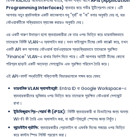
বেসিক RADIUS অথেনটিকেশনের বাইরে, আসল শক্তি আসে
APIs (Application
Programming Interfaces)
ব্যবহার করে গভীর ইন্টিগ্রেশন থেকে। এটি
আপনার নতুন প্ল্যাটফর্মকে একটি কানেকশনে শুধু "হ্যাঁ" বা "না" বলার অনুমতি দেয় না, বরং
নেটওয়ার্কটিকে সক্রিয়ভাবে ম্যানেজ করারও অনুমতি দেয়।
এর একটি দারুণ উদাহরণ হলো ব্যবহারকারীরা কে তার ওপর ভিত্তি করে ডায়নামিকভাবে
তাদেরকে নির্দিষ্ট VLAN-এ অ্যাসাইন করা। যখন ফাইন্যান্স টিমের কেউ কানেক্ট করে, তখন
একটি API কল আপনার নেটওয়ার্ক হার্ডওয়্যারকে স্বয়ংক্রিয়ভাবে তাদেরকে সুরক্ষিত
"Finance" VLAN-এ রাখার নির্দেশ দিতে পারে। এটি আপনার আইটি টিমের কোনো
পরিশ্রম ছাড়াই একটি অত্যন্ত সেগমেন্টেড এবং সুরক্ষিত পরিবেশ তৈরি করে।
এই API-ফার্স্ট পদ্ধতিটিই শক্তিশালী ফিচারগুলোকে সক্ষম করে যেমন:
ডায়নামিক VLAN অ্যাসাইনমেন্ট:
Entra ID বা Google Workspace-এ
ব্যবহারকারীদের ভূমিকার ওপর ভিত্তি করে তাদেরকে সুরক্ষিত নেটওয়ার্ক সেগমেন্টে
রাখা।
ইন্ডিভিজুয়াল প্রি-শেয়ার্ড কী (iPSK):
নির্দিষ্ট ব্যবহারকারী বা ডিভাইসের জন্য অনন্য
Wi-Fi কী তৈরি এবং অ্যাসাইন করা, যা মাল্টি-ট্যানেন্ট স্পেসের জন্য নিখুঁত।
ব্যান্ডউইথ থ্রটলিং:
ব্যবহারকারীর প্রোফাইল বা এমনকি দিনের সময়ের ওপর ভিত্তি
করে কাস্টম স্পিড লিমিট প্রয়োগ করা।