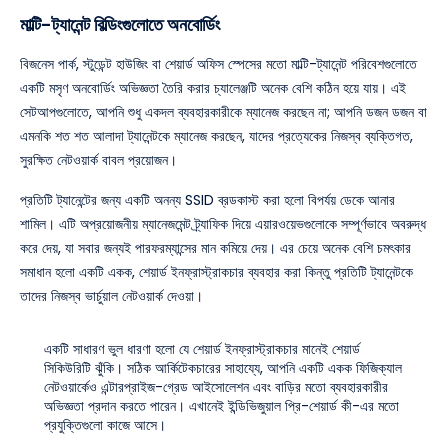
মাল্টি-ট্যানেন্ট বিল্ডিংগুলোতে অনবোর্ডিং
বিজনেস পার্ক, স্টুডেন্ট হাউজিং বা শেয়ার্ড অফিস স্পেসের মতো মাল্টি-ট্যানেন্ট পরিবেশগুলোতে
একটি মসৃণ অনবোর্ডিং অভিজ্ঞতা তৈরি করার চ্যালেঞ্জটি অনেক বেশি কঠিন হয়ে যায়। এই
সেটআপগুলোতে, আপনি শুধু একদল ব্যবহারকারীকে ম্যানেজ করছেন না; আপনি ডজন ডজন বা
এমনকি শত শত আলাদা ট্যানেন্টকে ম্যানেজ করছেন, যাদের প্রত্যেকের নিজস্ব ব্যক্তিগত,
সুরক্ষিত নেটওয়ার্ক বাবল প্রয়োজন।
প্রতিটি ট্যানেন্টের জন্য একটি অনন্য SSID ব্রডকাস্ট করা হলো বিপর্যয় ডেকে আনার
শামিল। এটি অপ্রয়োজনীয় ম্যানেজমেন্ট ট্র্যাফিক দিয়ে এয়ারওয়েভগুলোকে সম্পূর্ণভাবে অবরুদ্ধ
করে দেয়, যা সবার জন্যই পারফরম্যান্সের মান কমিয়ে দেয়। এর চেয়ে অনেক বেশি চমৎকার
সমাধান হলো একটি একক, শেয়ার্ড ইনফ্রাস্ট্রাকচার ব্যবহার করা কিন্তু প্রতিটি ট্যানেন্টকে
তাদের নিজস্ব ভার্চুয়াল নেটওয়ার্ক দেওয়া।
একটি সাধারণ ভুল ধারণা হলো যে শেয়ার্ড ইনফ্রাস্ট্রাকচার মানেই শেয়ার্ড
সিকিউরিটি ঝুঁকি। সঠিক আর্কিটেকচারের সাহায্যে, আপনি একটি একক ফিজিক্যাল
নেটওয়ার্কেও এন্টারপ্রাইজ-গ্রেড আইসোলেশন এবং বাড়ির মতো ব্যবহারকারীর
অভিজ্ঞতা প্রদান করতে পারেন। এখানেই ইন্ডিভিজুয়াল প্রি-শেয়ার্ড কী-এর মতো
প্রযুক্তিগুলো কাজে আসে।