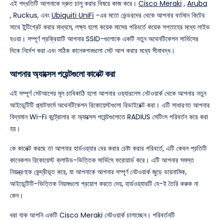
এই পদ্ধতিটি আপনাকে দ্রুত চালু করার বিষয়ে কাজ করে।
Cisco Meraki
,
Aruba
, Ruckus, এবং
Ubiquiti UniFi
-এর মতো ভেন্ডরদের থেকে আপনার বর্তমান কিটের
সাথে ইন্টিগ্রেট করার মাধ্যমে, লক্ষ্য হলো কয়েক মাসের পরিবর্তে কয়েক সপ্তাহের মধ্যে লাইভ
হওয়া। সম্পূর্ণ প্রক্রিয়াটি আপনার SSID-গুলোকে একটি নতুন অথেনটিকেশন সার্ভিসের
দিকে নির্দেশ করা এবং সঠিক কানেকশনগুলো সেট আপ করার মধ্যে সীমাবদ্ধ।
আপনার অ্যাক্সেস পয়েন্টগুলো কানেক্ট করা
এই সম্পূর্ণ সেটআপের মূল চাবিকাঠি হলো আপনার ওয়্যারলেস নেটওয়ার্ক থেকে আপনার নতুন
আইডেন্টিটি প্ল্যাটফর্মে অথেনটিকেশন রিকোয়েস্টগুলো রিডাইরেক্ট করা। এটি সাধারণত আপনার
বিদ্যমান Wi-Fi কন্ট্রোলার বা অ্যাক্সেস পয়েন্টগুলোতে RADIUS সেটিংস পরিবর্তন করে করা
হয়।
কে কানেক্ট করছে তা আপনার হার্ডওয়্যার বের করার চেষ্টা করার পরিবর্তে, এটি কেবল প্রতিটি
কানেকশন রিকোয়েস্ট ক্লাউড-ভিত্তিক সার্ভিসে ফরোয়ার্ড করে। এটি আপনার সমস্ত
নিয়ন্ত্রণকে কেন্দ্রীভূত করে, যা আপনাকে আপনার সম্পূর্ণ নেটওয়ার্ক জুড়ে ডায়নামিক,
আইডেন্টিটি-ভিত্তিক নিয়মগুলো প্রয়োগ করতে দেয়, হার্ডওয়্যারটি যে-ই তৈরি করুক না
কেন।
ধরা যাক আপনি একটি Cisco Meraki নেটওয়ার্ক চালাচ্ছেন। পরিবর্তনটি