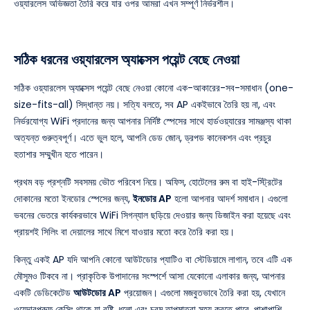
ওয়্যারলেস অভিজ্ঞতা তৈরি করে যার ওপর আমরা এখন সম্পূর্ণ নির্ভরশীল।
সঠিক ধরনের ওয়্যারলেস অ্যাক্সেস পয়েন্ট বেছে নেওয়া
সঠিক ওয়্যারলেস অ্যাক্সেস পয়েন্ট বেছে নেওয়া কোনো এক-আকারের-সব-সমাধান (one-
size-fits-all) সিদ্ধান্ত নয়। সত্যি বলতে, সব AP একইভাবে তৈরি হয় না, এবং
নির্ভরযোগ্য WiFi প্রদানের জন্য আপনার নির্দিষ্ট স্পেসের সাথে হার্ডওয়্যারের সামঞ্জস্য থাকা
অত্যন্ত গুরুত্বপূর্ণ। এতে ভুল হলে, আপনি ডেড জোন, ড্রপড কানেকশন এবং প্রচুর
হতাশার সম্মুখীন হতে পারেন।
প্রথম বড় প্রশ্নটি সবসময় ভৌত পরিবেশ নিয়ে। অফিস, হোটেলের রুম বা হাই-স্ট্রিটের
দোকানের মতো ইনডোর স্পেসের জন্য,
ইনডোর AP
হলো আপনার আদর্শ সমাধান। এগুলো
ভবনের ভেতরে কার্যকরভাবে WiFi সিগন্যাল ছড়িয়ে দেওয়ার জন্য ডিজাইন করা হয়েছে এবং
প্রায়শই সিলিং বা দেয়ালের সাথে মিশে যাওয়ার মতো করে তৈরি করা হয়।
কিন্তু একই AP যদি আপনি কোনো আউটডোর প্যাটিও বা স্টেডিয়ামে লাগান, তবে এটি এক
মৌসুমও টিকবে না। প্রাকৃতিক উপাদানের সংস্পর্শে আসা যেকোনো এলাকার জন্য, আপনার
একটি ডেডিকেটেড
আউটডোর AP
প্রয়োজন। এগুলো মজবুতভাবে তৈরি করা হয়, যেখানে
ওয়েদারপ্রুফ কেসিং থাকে যা বৃষ্টি, ধুলো এবং চরম তাপমাত্রা সহ্য করতে পারে, পাশাপাশি