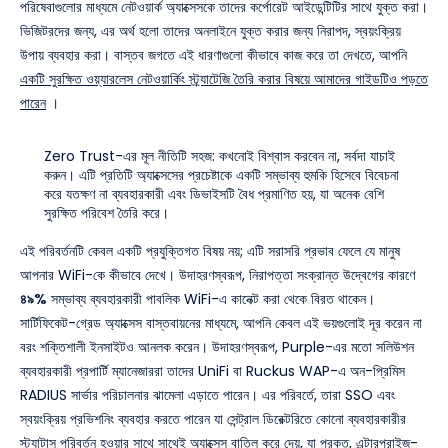
পরিষেবাগুলোর মাধ্যমে নেটওয়ার্ক অ্যাক্সেসকে তাদের কর্পোরেট আইডেন্টিটির সাথে যুক্ত করা।
ভিজিটরদের জন্য, এর অর্থ হলো তাদের অনলাইনে যুক্ত করার জন্য নিরাপদ, স্বয়ংক্রিয়
উপায় ব্যবহার করা। বাস্তব জগতে এই ধারণাগুলো কীভাবে কাজ করে তা দেখতে, আপনি
একটি সুরক্ষিত ওয়্যারলেস নেটওয়ার্কিং স্ট্র্যাটেজি তৈরি করার বিষয়ে আমাদের গাইডটিও পড়তে
পারেন
।
Zero Trust-এর মূল নীতিটি সহজ: কখনোই বিশ্বাস করবেন না, সর্বদা যাচাই
করুন। এটি প্রতিটি অ্যাক্সেসের প্রচেষ্টাকে একটি সম্ভাব্য হুমকি হিসেবে বিবেচনা
করে যতক্ষণ না ব্যবহারকারী এবং ডিভাইসটি বৈধ প্রমাণিত হয়, যা অনেক বেশি
সুরক্ষিত পরিবেশ তৈরি করে।
এই পরিবর্তনটি কেবল একটি প্রযুক্তিগত বিষয় নয়; এটি সরাসরি প্রভাব ফেলে যে মানুষ
আপনার WiFi-কে কীভাবে দেখে। উদাহরণস্বরূপ, নিরাপত্তা সংক্রান্ত উদ্বেগের কারণে
৪৯%
সম্ভাব্য ব্যবহারকারী পাবলিক WiFi-এ কানেক্ট করা থেকে বিরত থাকেন।
সার্টিফিকেট-গ্রেড অ্যাক্সেস বাস্তবায়নের মাধ্যমে, আপনি কেবল এই ভয়গুলোই দূর করেন না
বরং শক্তিশালী ইনসাইটও আনলক করেন। উদাহরণস্বরূপ, Purple-এর মতো সলিউশন
ব্যবহারকারী প্রপার্টি ম্যানেজাররা তাদের UniFi বা Ruckus WAP-এ অন-প্রিমিস
RADIUS সার্ভার পরিচালনার ঝামেলা এড়াতে পারেন। এর পরিবর্তে, তারা SSO এবং
স্বয়ংক্রিয় প্রভিশনিং ব্যবহার করতে পারেন যা সেন্ট্রাল ডিরেক্টরিতে কোনো ব্যবহারকারীর
স্ট্যাটাস পরিবর্তন হওয়ার সাথে সাথেই অ্যাক্সেস বাতিল করে দেয়, যা প্রকৃত, এন্টারপ্রাইজ-