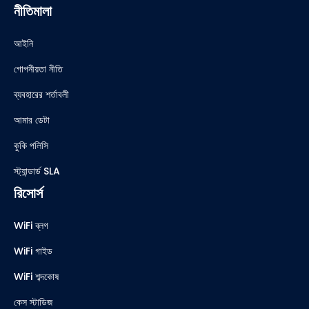
নীতিমালা
আইনি
গোপনীয়তা নীতি
ব্যবহারের শর্তাবলী
আমার ডেটা
কুকি পলিসি
স্ট্যান্ডার্ড SLA
রিসোর্স
WiFi ব্লগ
WiFi গাইড
WiFi শব্দকোষ
কেস স্টাডিজ