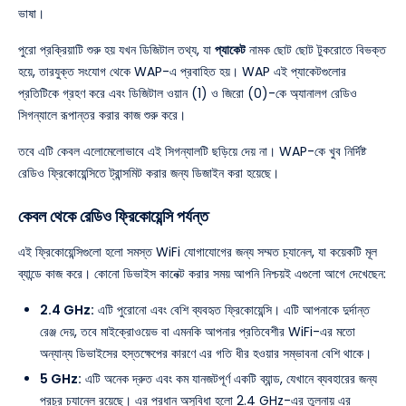
ভাষা।
পুরো প্রক্রিয়াটি শুরু হয় যখন ডিজিটাল তথ্য, যা
প্যাকেট
নামক ছোট ছোট টুকরোতে বিভক্ত
হয়ে, তারযুক্ত সংযোগ থেকে WAP-এ প্রবাহিত হয়। WAP এই প্যাকেটগুলোর
প্রতিটিকে গ্রহণ করে এবং ডিজিটাল ওয়ান (1) ও জিরো (0)-কে অ্যানালগ রেডিও
সিগন্যালে রূপান্তর করার কাজ শুরু করে।
তবে এটি কেবল এলোমেলোভাবে এই সিগন্যালটি ছড়িয়ে দেয় না। WAP-কে খুব নির্দিষ্ট
রেডিও ফ্রিকোয়েন্সিতে ট্রান্সমিট করার জন্য ডিজাইন করা হয়েছে।
কেবল থেকে রেডিও ফ্রিকোয়েন্সি পর্যন্ত
এই ফ্রিকোয়েন্সিগুলো হলো সমস্ত WiFi যোগাযোগের জন্য সম্মত চ্যানেল, যা কয়েকটি মূল
ব্যান্ডে কাজ করে। কোনো ডিভাইস কানেক্ট করার সময় আপনি নিশ্চয়ই এগুলো আগে দেখেছেন:
2.4 GHz:
এটি পুরোনো এবং বেশি ব্যবহৃত ফ্রিকোয়েন্সি। এটি আপনাকে দুর্দান্ত
রেঞ্জ দেয়, তবে মাইক্রোওয়েভ বা এমনকি আপনার প্রতিবেশীর WiFi-এর মতো
অন্যান্য ডিভাইসের হস্তক্ষেপের কারণে এর গতি ধীর হওয়ার সম্ভাবনা বেশি থাকে।
5 GHz:
এটি অনেক দ্রুত এবং কম যানজটপূর্ণ একটি ব্যান্ড, যেখানে ব্যবহারের জন্য
প্রচুর চ্যানেল রয়েছে। এর প্রধান অসুবিধা হলো 2.4 GHz-এর তুলনায় এর