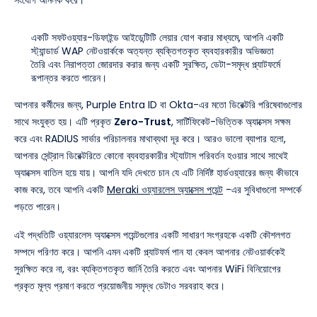
সংযোগ আনলক করে।
একটি সফটওয়্যার-ডিফাইন্ড আইডেন্টিটি লেয়ার যোগ করার মাধ্যমে, আপনি একটি
স্ট্যান্ডার্ড WAP নেটওয়ার্ককে অত্যন্ত ব্যক্তিগতকৃত ব্যবহারকারীর অভিজ্ঞতা
তৈরি এবং নিরাপত্তা জোরদার করার জন্য একটি সুরক্ষিত, ডেটা-সমৃদ্ধ প্ল্যাটফর্মে
রূপান্তর করতে পারেন।
আপনার কর্মীদের জন্য, Purple Entra ID বা Okta-এর মতো ডিরেক্টরি পরিষেবাগুলোর
সাথে সংযুক্ত হয়। এটি প্রকৃত
Zero-Trust
, সার্টিফিকেট-ভিত্তিক অ্যাক্সেস সক্ষম
করে এবং RADIUS সার্ভার পরিচালনার মাথাব্যথা দূর করে। আরও ভালো ব্যাপার হলো,
আপনার সেন্ট্রাল ডিরেক্টরিতে কোনো ব্যবহারকারীর স্ট্যাটাস পরিবর্তন হওয়ার সাথে সাথেই
অ্যাক্সেস বাতিল হয়ে যায়। আপনি যদি দেখতে চান যে এটি নির্দিষ্ট হার্ডওয়্যারের জন্য কীভাবে
কাজ করে, তবে আপনি একটি
Meraki ওয়্যারলেস অ্যাক্সেস পয়েন্ট
-এর সুবিধাগুলো সম্পর্কে
পড়তে পারেন।
এই পদ্ধতিটি ওয়্যারলেস অ্যাক্সেস পয়েন্টগুলোর একটি সাধারণ সংগ্রহকে একটি কৌশলগত
সম্পদে পরিণত করে। আপনি এমন একটি প্ল্যাটফর্ম পান যা কেবল আপনার নেটওয়ার্ককেই
সুরক্ষিত করে না, বরং ব্যক্তিগতকৃত জার্নি তৈরি করতে এবং আপনার WiFi বিনিয়োগের
প্রকৃত মূল্য প্রমাণ করতে প্রয়োজনীয় সমৃদ্ধ ডেটাও সরবরাহ করে।