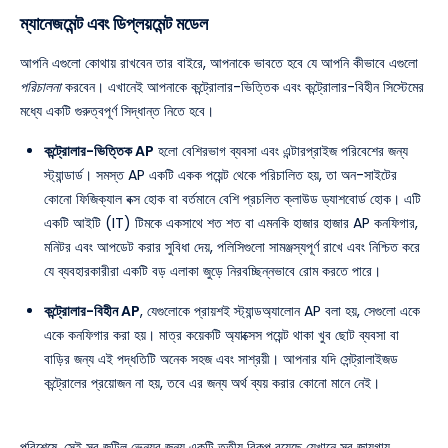
ম্যানেজমেন্ট এবং ডিপ্লয়মেন্ট মডেল
আপনি এগুলো কোথায় রাখবেন তার বাইরে, আপনাকে ভাবতে হবে যে আপনি কীভাবে এগুলো
পরিচালনা
করবেন। এখানেই আপনাকে কন্ট্রোলার-ভিত্তিক এবং কন্ট্রোলার-বিহীন সিস্টেমের
মধ্যে একটি গুরুত্বপূর্ণ সিদ্ধান্ত নিতে হবে।
কন্ট্রোলার-ভিত্তিক AP
হলো বেশিরভাগ ব্যবসা এবং এন্টারপ্রাইজ পরিবেশের জন্য
স্ট্যান্ডার্ড। সমস্ত AP একটি একক পয়েন্ট থেকে পরিচালিত হয়, তা অন-সাইটের
কোনো ফিজিক্যাল বক্স হোক বা বর্তমানে বেশি প্রচলিত ক্লাউড ড্যাশবোর্ড হোক। এটি
একটি আইটি (IT) টিমকে একসাথে শত শত বা এমনকি হাজার হাজার AP কনফিগার,
মনিটর এবং আপডেট করার সুবিধা দেয়, পলিসিগুলো সামঞ্জস্যপূর্ণ রাখে এবং নিশ্চিত করে
যে ব্যবহারকারীরা একটি বড় এলাকা জুড়ে নিরবচ্ছিন্নভাবে রোম করতে পারে।
কন্ট্রোলার-বিহীন AP
, যেগুলোকে প্রায়শই স্ট্যান্ডঅ্যালোন AP বলা হয়, সেগুলো একে
একে কনফিগার করা হয়। মাত্র কয়েকটি অ্যাক্সেস পয়েন্ট থাকা খুব ছোট ব্যবসা বা
বাড়ির জন্য এই পদ্ধতিটি অনেক সহজ এবং সাশ্রয়ী। আপনার যদি সেন্ট্রালাইজড
কন্ট্রোলের প্রয়োজন না হয়, তবে এর জন্য অর্থ ব্যয় করার কোনো মানে নেই।
পরিশেষে, সেই সব জটিল ভেন্যুর জন্য একটি তৃতীয় বিকল্প রয়েছে যেখানে সব জায়গায়