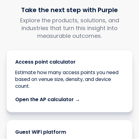
Take the next step with Purple
Explore the products, solutions, and
industries that turn this insight into
measurable outcomes.
Access point calculator
Estimate how many access points you need
based on venue size, density, and device
count.
Open the AP calculator →
Guest WiFi platform