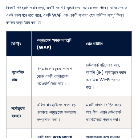
বিষয়টি পরিষ্কার করার জন্য, একটি সরাসরি তুলনা দেখা সহায়ক হতে পারে। যদিও দেখতে
একই রকম মনে হতে পারে, একটি WAP এবং একটি সাধারণ হোম রাউটার সম্পূর্ণ ভিন্ন
কাজের জন্য তৈরি করা হয়।
ওয়্যারলেস অ্যাক্সেস পয়েন্ট
বৈশিষ্ট্য
হোম রাউটার
(WAP)
নেটওয়ার্ক পরিচালনা করে,
বিদ্যমান তারযুক্ত সংযোগ
প্রাথমিক
আইপি (IP) অ্যাড্রেস বরাদ্দ
থেকে একটি ওয়্যারলেস
কাজ
করে এবং Wi-Fi প্রদান
নেটওয়ার্ক তৈরি করে।
করে।
অফিস বা হোটেলের মতো বড়
একটি সাধারণ বাড়ির জন্য
সর্বোত্তম
এলাকায় ওয়্যারলেস কভারেজ
অল-ইন-ওয়ান নেটওয়ার্ক
ব্যবহার
সম্প্রসারণ করা।
কানেক্টিভিটি প্রদান করা।
একই সাথে
কয়েক ডজন বা
পারফরম্যান্স কমে যাওয়ার