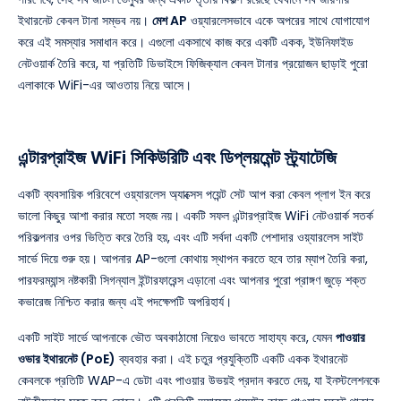
ইথারনেট কেবল টানা সম্ভব নয়।
মেশ AP
ওয়্যারলেসভাবে একে অপরের সাথে যোগাযোগ
করে এই সমস্যার সমাধান করে। এগুলো একসাথে কাজ করে একটি একক, ইউনিফাইড
নেটওয়ার্ক তৈরি করে, যা প্রতিটি ডিভাইসে ফিজিক্যাল কেবল টানার প্রয়োজন ছাড়াই পুরো
এলাকাকে WiFi-এর আওতায় নিয়ে আসে।
এন্টারপ্রাইজ WiFi সিকিউরিটি এবং ডিপ্লয়মেন্ট স্ট্র্যাটেজি
একটি ব্যবসায়িক পরিবেশে ওয়্যারলেস অ্যাক্সেস পয়েন্ট সেট আপ করা কেবল প্লাগ ইন করে
ভালো কিছুর আশা করার মতো সহজ নয়। একটি সফল এন্টারপ্রাইজ WiFi নেটওয়ার্ক সতর্ক
পরিকল্পনার ওপর ভিত্তি করে তৈরি হয়, এবং এটি সর্বদা একটি পেশাদার ওয়্যারলেস সাইট
সার্ভে দিয়ে শুরু হয়। আপনার AP-গুলো কোথায় স্থাপন করতে হবে তার ম্যাপ তৈরি করা,
পারফরম্যান্স নষ্টকারী সিগন্যাল ইন্টারফারেন্স এড়ানো এবং আপনার পুরো প্রাঙ্গণ জুড়ে শক্ত
কভারেজ নিশ্চিত করার জন্য এই পদক্ষেপটি অপরিহার্য।
একটি সাইট সার্ভে আপনাকে ভৌত অবকাঠামো নিয়েও ভাবতে সাহায্য করে, যেমন
পাওয়ার
ওভার ইথারনেট (PoE)
ব্যবহার করা। এই চতুর প্রযুক্তিটি একটি একক ইথারনেট
কেবলকে প্রতিটি WAP-এ ডেটা এবং পাওয়ার উভয়ই প্রদান করতে দেয়, যা ইনস্টলেশনকে