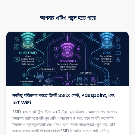
আপনার এটিও পছন্দ হতে পারে
সবকিছু পরিচালনা করতে তিনটি SSID: গেস্ট, Passpoint, এবং
IoT WiFi
SSID কমানো এই ইন্ডাস্ট্রির একটি ট্রেন্ড হয়ে উঠেছে। আমাদের মত: আপনার
অ্যাক্সেস পয়েন্টগুলো যদি খুব বেশি ওভারল্যাপ না করে, তবে আপনি অনেকটাই
নিরাপদ - ক্যালকুলেটরটি দেখে নিন। তবে আমরা পরিচ্ছন্নতা পছন্দ করি, তাই
এখানে রয়েছে একটি পরিষ্কার থ্রি-SSID ডিজাইন: ওপেন গেস্ট পোর্টাল,