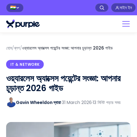
সাইন ইন
🇮🇳
হোম
/
ব্লগ
/
ওয়্যারলেস অ্যাক্সেস পয়েন্টের সংজ্ঞা: আপনার চূড়ান্ত 2026 গাইড
IT & NETWORK
ওয়্যারলেস অ্যাক্সেস পয়েন্টের সংজ্ঞা: আপনার
চূড়ান্ত 2026 গাইড
Gavin Wheeldon দ্বারা
·
31 March 2026
·
13 মিনিট পড়ার সময়