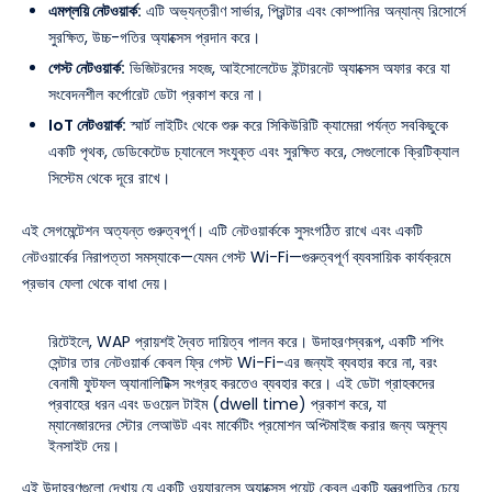
এমপ্লয়ি নেটওয়ার্ক:
এটি অভ্যন্তরীণ সার্ভার, প্রিন্টার এবং কোম্পানির অন্যান্য রিসোর্সে
সুরক্ষিত, উচ্চ-গতির অ্যাক্সেস প্রদান করে।
গেস্ট নেটওয়ার্ক:
ভিজিটরদের সহজ, আইসোলেটেড ইন্টারনেট অ্যাক্সেস অফার করে যা
সংবেদনশীল কর্পোরেট ডেটা প্রকাশ করে না।
IoT নেটওয়ার্ক:
স্মার্ট লাইটিং থেকে শুরু করে সিকিউরিটি ক্যামেরা পর্যন্ত সবকিছুকে
একটি পৃথক, ডেডিকেটেড চ্যানেলে সংযুক্ত এবং সুরক্ষিত করে, সেগুলোকে ক্রিটিক্যাল
সিস্টেম থেকে দূরে রাখে।
এই সেগমেন্টেশন অত্যন্ত গুরুত্বপূর্ণ। এটি নেটওয়ার্ককে সুসংগঠিত রাখে এবং একটি
নেটওয়ার্কের নিরাপত্তা সমস্যাকে—যেমন গেস্ট Wi-Fi—গুরুত্বপূর্ণ ব্যবসায়িক কার্যক্রমে
প্রভাব ফেলা থেকে বাধা দেয়।
রিটেইলে, WAP প্রায়শই দ্বৈত দায়িত্ব পালন করে। উদাহরণস্বরূপ, একটি শপিং
সেন্টার তার নেটওয়ার্ক কেবল ফ্রি গেস্ট Wi-Fi-এর জন্যই ব্যবহার করে না, বরং
বেনামী ফুটফল অ্যানালিটিক্স সংগ্রহ করতেও ব্যবহার করে। এই ডেটা গ্রাহকদের
প্রবাহের ধরন এবং ডওয়েল টাইম (dwell time) প্রকাশ করে, যা
ম্যানেজারদের স্টোর লেআউট এবং মার্কেটিং প্রমোশন অপ্টিমাইজ করার জন্য অমূল্য
ইনসাইট দেয়।
এই উদাহরণগুলো দেখায় যে একটি ওয়্যারলেস অ্যাক্সেস পয়েন্ট কেবল একটি যন্ত্রপাতির চেয়ে