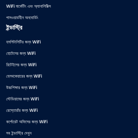
WiFi মার্কেটিং এবং অ্যানালিটিক্স
পাসওয়ার্ডহীন অনবোর্ডিং
ইন্ডাস্ট্রি
হসপিটালিটির জন্য WiFi
হোটেলের জন্য WiFi
রিটেইলের জন্য WiFi
হেলথকেয়ারের জন্য WiFi
উচ্চশিক্ষার জন্য WiFi
স্টেডিয়ামের জন্য WiFi
রেস্তোরাঁর জন্য WiFi
কর্পোরেট অফিসের জন্য WiFi
সব ইন্ডাস্ট্রি দেখুন