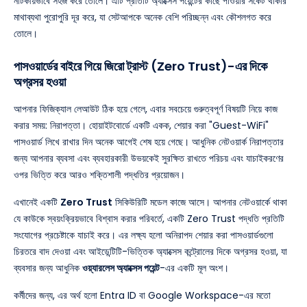
নাটকীয়ভাবে সহজ করে তোলে। এটি প্রতিটি অ্যাক্সেস পয়েন্টের কাছে পাওয়ার সকেট থাকার
মাথাব্যথা পুরোপুরি দূর করে, যা সেটআপকে অনেক বেশি পরিচ্ছন্ন এবং কৌশলগত করে
তোলে।
পাসওয়ার্ডের বাইরে গিয়ে জিরো ট্রাস্ট (Zero Trust)-এর দিকে
অগ্রসর হওয়া
আপনার ফিজিক্যাল লেআউট ঠিক হয়ে গেলে, এবার সবচেয়ে গুরুত্বপূর্ণ বিষয়টি নিয়ে কাজ
করার সময়: নিরাপত্তা। হোয়াইটবোর্ডে একটি একক, শেয়ার করা "Guest-WiFi"
পাসওয়ার্ড লিখে রাখার দিন অনেক আগেই শেষ হয়ে গেছে। আধুনিক নেটওয়ার্ক নিরাপত্তার
জন্য আপনার ব্যবসা এবং ব্যবহারকারী উভয়কেই সুরক্ষিত রাখতে পরিচয় এবং যাচাইকরণের
ওপর ভিত্তি করে আরও শক্তিশালী পদ্ধতির প্রয়োজন।
এখানেই একটি
Zero Trust
সিকিউরিটি মডেল কাজে আসে। আপনার নেটওয়ার্কে থাকা
যে কাউকে স্বয়ংক্রিয়ভাবে বিশ্বাস করার পরিবর্তে, একটি Zero Trust পদ্ধতি প্রতিটি
সংযোগের প্রচেষ্টাকে যাচাই করে। এর লক্ষ্য হলো অনিরাপদ শেয়ার করা পাসওয়ার্ডগুলো
চিরতরে বাদ দেওয়া এবং আইডেন্টিটি-ভিত্তিক অ্যাক্সেস কন্ট্রোলের দিকে অগ্রসর হওয়া, যা
ব্যবসার জন্য আধুনিক
ওয়্যারলেস অ্যাক্সেস পয়েন্ট
-এর একটি মূল অংশ।
কর্মীদের জন্য, এর অর্থ হলো Entra ID বা Google Workspace-এর মতো