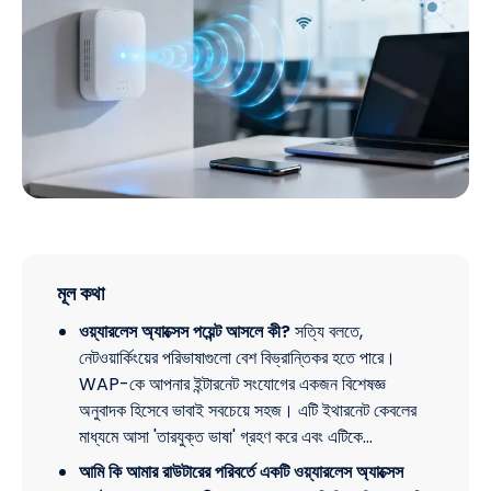
মূল কথা
ওয়্যারলেস অ্যাক্সেস পয়েন্ট আসলে কী?
সত্যি বলতে,
নেটওয়ার্কিংয়ের পরিভাষাগুলো বেশ বিভ্রান্তিকর হতে পারে।
WAP-কে আপনার ইন্টারনেট সংযোগের একজন বিশেষজ্ঞ
অনুবাদক হিসেবে ভাবাই সবচেয়ে সহজ। এটি ইথারনেট কেবলের
মাধ্যমে আসা 'তারযুক্ত ভাষা' গ্রহণ করে এবং এটিকে…
আমি কি আমার রাউটারের পরিবর্তে একটি ওয়্যারলেস অ্যাক্সেস