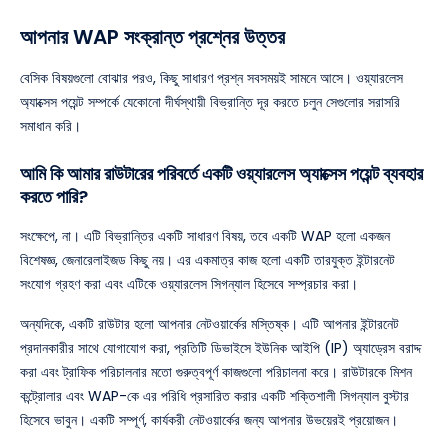
আপনার WAP সংক্রান্ত প্রশ্নের উত্তর
বেসিক বিষয়গুলো বোঝার পরও, কিছু সাধারণ প্রশ্ন সবসময়ই সামনে আসে। ওয়্যারলেস
অ্যাক্সেস পয়েন্ট সম্পর্কে যেকোনো দীর্ঘস্থায়ী বিভ্রান্তি দূর করতে চলুন সেগুলোর সরাসরি
সমাধান করি।
আমি কি আমার রাউটারের পরিবর্তে একটি ওয়্যারলেস অ্যাক্সেস পয়েন্ট ব্যবহার
করতে পারি?
সংক্ষেপে, না। এটি বিভ্রান্তির একটি সাধারণ বিষয়, তবে একটি WAP হলো একজন
বিশেষজ্ঞ, জেনারেলাইজড কিছু নয়। এর একমাত্র কাজ হলো একটি তারযুক্ত ইন্টারনেট
সংযোগ গ্রহণ করা এবং এটিকে ওয়্যারলেস সিগন্যাল হিসেবে সম্প্রচার করা।
অন্যদিকে, একটি রাউটার হলো আপনার নেটওয়ার্কের মস্তিষ্ক। এটি আপনার ইন্টারনেট
প্রদানকারীর সাথে যোগাযোগ করা, প্রতিটি ডিভাইসে ইউনিক আইপি (IP) অ্যাড্রেস বরাদ্দ
করা এবং ট্রাফিক পরিচালনার মতো গুরুত্বপূর্ণ কাজগুলো পরিচালনা করে। রাউটারকে মিশন
কন্ট্রোলার এবং WAP-কে এর পরিধি প্রসারিত করার একটি শক্তিশালী সিগন্যাল বুস্টার
হিসেবে ভাবুন। একটি সম্পূর্ণ, কার্যকরী নেটওয়ার্কের জন্য আপনার উভয়েরই প্রয়োজন।