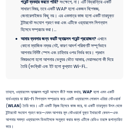
পয়েন্ট ব্যবহার করতে পারি?
সংক্ষেপে, না। এটি বিভ্রান্তির একটি
সাধারণ বিষয়, তবে একটি WAP হলো একজন বিশেষজ্ঞ,
জেনারেলাইজড কিছু নয়। এর একমাত্র কাজ হলো একটি তারযুক্ত
ইন্টারনেট সংযোগ গ্রহণ করা এবং এটিকে ওয়্যারলেস সিগন্যাল
হিসেবে সম্প্রচার করা।…
আমার ব্যবসার জন্য কয়টি অ্যাক্সেস পয়েন্ট প্রয়োজন?
এখানে
কোনো ম্যাজিক নম্বর নেই, কারণ আদর্শ পরিমাণটি সম্পূর্ণভাবে
আপনার নির্দিষ্ট স্পেস এবং চাহিদার ওপর নির্ভর করে। প্রধান
বিষয়গুলো হলো আপনার ভেন্যুর ভৌত আকার, দেয়ালগুলো কী দিয়ে
তৈরি (কংক্রিট এবং ইট হলো কুখ্যাত Wi-Fi…
তাহলে, ওয়্যারলেস অ্যাক্সেস পয়েন্ট আসলে কী? সহজ কথায়,
WAP
হলো এমন একটি
হার্ডওয়্যার যা Wi-Fi সিগন্যাল সম্প্রচার করে একটি ওয়্যারলেস লোকাল এরিয়া নেটওয়ার্ক
(
WLAN
) তৈরি করে। এটি একটি ব্রিজ হিসেবে কাজ করে, যা একটি তারযুক্ত উৎস থেকে
ইন্টারনেট সংযোগ গ্রহণ করে—যেমন আপনার মূল নেটওয়ার্কে যুক্ত ইথারনেট কেবল—এবং
আপনার সমস্ত ওয়্যারলেস ডিভাইসকে সংযুক্ত করার জন্য এটিকে রেডিও তরঙ্গে রূপান্তরিত
করে।