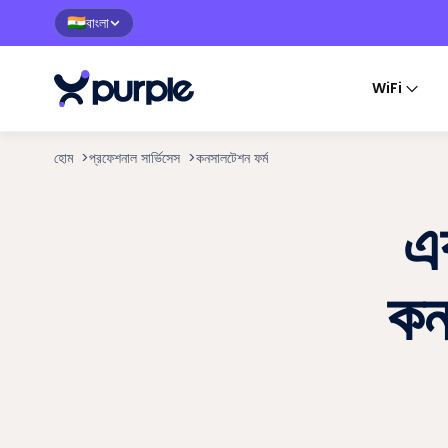
বাংলা
🇮🇳
WiFi
হোম
>
প্রফেশনাল সার্ভিসেস
>
কনসালটেশন ফর্ম
এক
কন