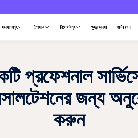
সমাধানসমূহ
শিল্পখাত
রিসোর্সসমূহ
ক্ষুদ্র ব্যবসা
পার্টনারগণ
টি প্রফেশনাল সার্ভি
সালটেশনের জন্য অনু
করুন