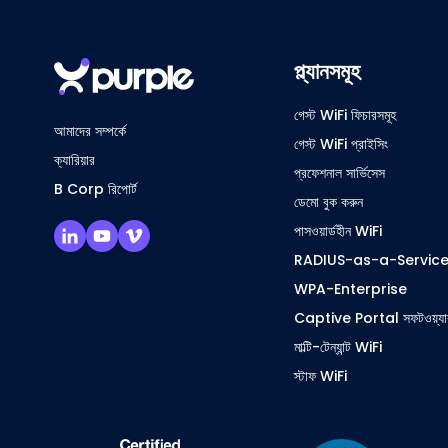
প্ল্যানসমূহ
গেস্ট WiFi ফিচারসমূহ
আমাদের সম্পর্কে
গেস্ট WiFi প্রাইসিং
ক্যারিয়ার
প্রফেশনাল সার্ভিসেস
B Corp রিপোর্ট
ডেমো বুক করুন
পাসওয়ার্ডহীন WiFi
RADIUS-as-a-Servic
WPA-Enterprise
Captive Portal সফটওয়্যা
মাল্টি-টেন্যান্ট WiFi
স্টাফ WiFi