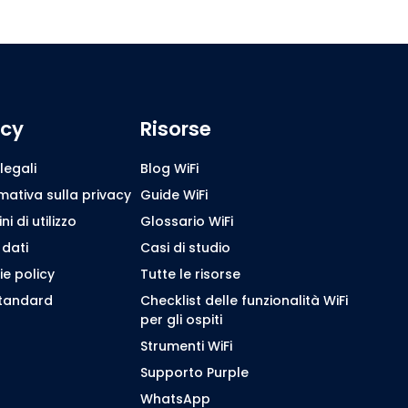
icy
Risorse
legali
Blog WiFi
mativa sulla privacy
Guide WiFi
i di utilizzo
Glossario WiFi
 dati
Casi di studio
e policy
Tutte le risorse
standard
Checklist delle funzionalità WiFi
per gli ospiti
Strumenti WiFi
Supporto Purple
WhatsApp