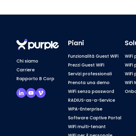
Piani
Sol
Funzionalità Guest WiFi
WiFi 
Chi siamo
Prezzi Guest WiFi
WiFi 
Carriere
Servizi professionali
WiFi 
Rapporto B Corp
Prenota una demo
WiFi 
WiFi senza password
Onbo
RADIUS-as-a-Service
WPA-Enterprise
Software Captive Portal
WiFi multi-tenant
WiFi per il personale