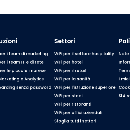
uzioni
Settori
Pol
per i team di marketing
WiFi per il settore hospitality
Note 
per i team IT e di rete
WiFi per hotel
Infor
per le piccole imprese
WiFi per il retail
Termin
Marketing e Analytics
WiFi per la sanità
I miei
arding senza password
WiFi per l'istruzione superiore
Cooki
WiFi per stadi
SLA 
WiFi per ristoranti
WiFi per uffici aziendali
Sfoglia tutti i settori