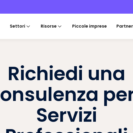
Settori
Risorse
Piccole imprese
Partner
Richiedi una
onsulenza per
Servizi