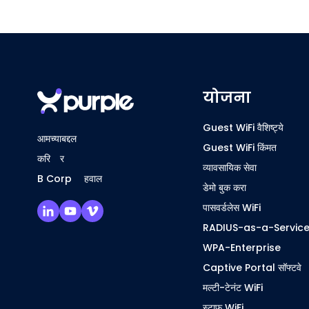
योजना
Guest WiFi वैशिष्ट्ये
आमच्याबद्दल
Guest WiFi किंमत
करिअर
व्यावसायिक सेवा
B Corp अहवाल
डेमो बुक करा
पासवर्डलेस WiFi
RADIUS-as-a-Servic
WPA-Enterprise
Captive Portal सॉफ्टवे
मल्टी-टेनंट WiFi
स्टाफ WiFi