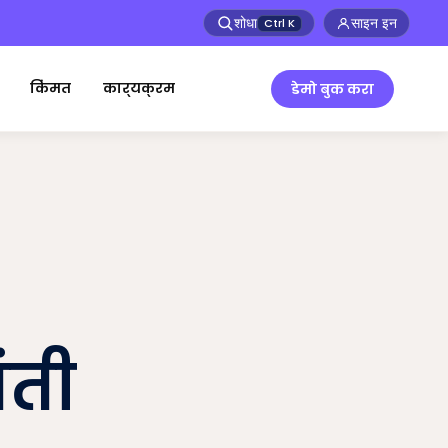
शोधा
साइन इन
Ctrl
K
किंमत
कार्यक्रम
डेमो बुक करा
ंती