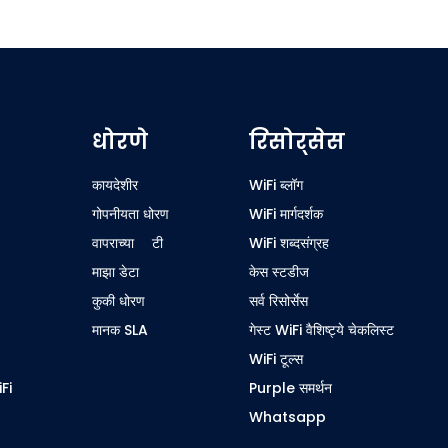
धोरणे
रिसोर्सेस
कायदेशीर
WiFi ब्लॉग
गोपनीयता धोरण
WiFi मार्गदर्शक
वापराच्या अटी
WiFi शब्दसंग्रह
माझा डेटा
केस स्टडीज
कुकी धोरण
सर्व रिसोर्सेस
मानक SLA
गेस्ट WiFi वैशिष्ट्ये चेकलिस्ट
WiFi टूल्स
iFi
Purple समर्थन
Whatsapp