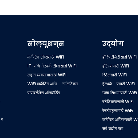
सोल्यूशन्स
उद्योग
मार्केटिंग टीम्ससाठी WiFi
हॉस्पिटॅलिटीसाठी WiFi
IT आणि नेटवर्क टीम्ससाठी WiFi
हॉटेल्ससाठी WiFi
लहान व्यवसायांसाठी WiFi
रिटेलसाठी WiFi
WiFi मार्केटिंग आणि ॲनालिटिक्स
हेल्थकेअरसाठी WiFi
पासवर्डलेस ऑनबोर्डिंग
उच्च शिक्षणासाठी WiFi
e
स्टेडियम्ससाठी WiFi
रेस्टॉरंट्ससाठी WiFi
अर
कॉर्पोरेट ऑफिससाठी W
सर्व उद्योग पहा