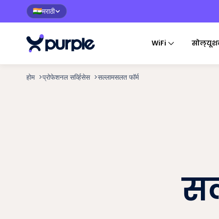
मराठी
🇮🇳
WiFi
सोल्यूश
होम
>
प्रोफेशनल सर्व्हिसेस
>
सल्लामसलत फॉर्म
सल