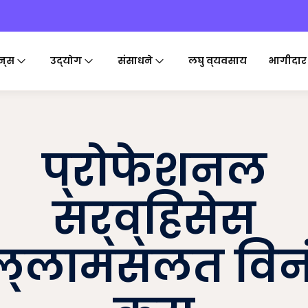
न्स
उद्योग
संसाधने
लघु व्यवसाय
भागीदार
प्रोफेशनल
सर्व्हिसेस
्लामसलत विन