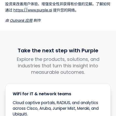
投资来改善用户体验、增强安全性并获得有价值的见解。了解如何
通过
https://www.purple.ai
提升您的网络。
由
Outrank 应用
制作
Take the next step with Purple
Explore the products, solutions, and
industries that turn this insight into
measurable outcomes.
WiFi for IT & network teams
Cloud captive portals, RADIUS, and analytics
across Cisco, Aruba, Juniper Mist, Meraki, and
Ubiquiti.