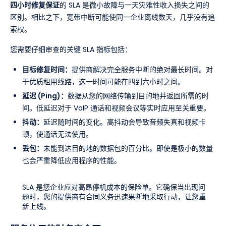
四小时修复保证
的 SLA 是微小故障与一天灾难性收入损失之间的
区别。相比之下，宽带中断可能使同一企业离线数天，几乎没有追
索权。
您需要仔细审查的关键 SLA 指标包括：
目标修复时间：
提供商解决完全服务中断的绝对最长时间。对
于优质租用线路，这一时间可能在四到六小时之间。
延迟 (Ping)：
数据从您的网络传输到目的地并返回所需的时
间。低延迟对于 VoIP 通话和视频会议等实时应用至关重要。
抖动：
延迟随时间的变化。高抖动会导致音频失真和视频卡
顿，使通话无法使用。
丢包：
未能到达目的地的数据包的百分比。即使是极小的数量
也会严重降低应用程序的性能。
SLA 是您企业应对高昂停机成本的保险单。它确保当出现问
题时，您的提供商有合同义务迅速果断地采取行动，让您重
新上线。