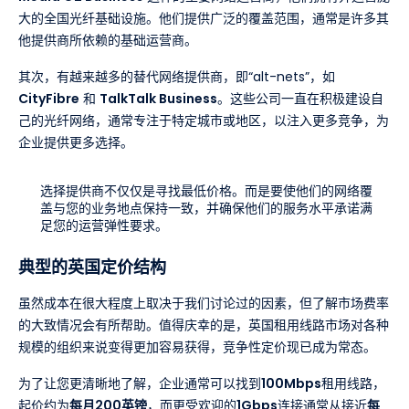
大的全国光纤基础设施。他们提供广泛的覆盖范围，通常是许多其
他提供商所依赖的基础运营商。
其次，有越来越多的替代网络提供商，即“alt-nets”，如
CityFibre
和
TalkTalk Business
。这些公司一直在积极建设自
己的光纤网络，通常专注于特定城市或地区，以注入更多竞争，为
企业提供更多选择。
选择提供商不仅仅是寻找最低价格。而是要使他们的网络覆
盖与您的业务地点保持一致，并确保他们的服务水平承诺满
足您的运营弹性要求。
典型的英国定价结构
虽然成本在很大程度上取决于我们讨论过的因素，但了解市场费率
的大致情况会有所帮助。值得庆幸的是，英国租用线路市场对各种
规模的组织来说变得更加容易获得，竞争性定价现已成为常态。
为了让您更清晰地了解，企业通常可以找到
100Mbps
租用线路，
起价约为
每月200英镑
，而更受欢迎的
1Gbps
连接通常从接近
每