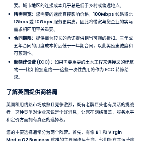
要。城市地区的连接成本几乎总是低于乡村或偏远地点。
所需带宽：
您需要的速度直接影响价格。
100Mbps
线路将比
1Gbps
或
10Gbps
服务更实惠，因此将带宽与您企业的实际
需求相匹配至关重要。
合同期限：
提供商为较长的承诺提供相当可观的折扣。三年或
五年合同的月度成本将远低于一年期合同，以此奖励忠诚度和
可预测性。
超额建设费 (ECC)：
如果需要重要的土木工程来连接您的建筑
物——比如挖掘道路——这些一次性费用将作为 ECC 转嫁给
您。
了解英国提供商格局
英国租用线路市场成熟且竞争激烈，既有老牌巨头也有灵活的挑战
者。这种竞争对企业来说是个好消息，让您在网络覆盖、服务水平
和定价方面拥有真正的选择权。
您的主要选择通常分为两个阵营。首先，有像
BT
和
Virgin
Media O2 Business
这样的主要网络运营商，他们拥有并运营庞