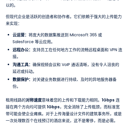
以的。
但现代企业是活跃的创造者和协作者。它们依赖于强大的上传能力
来实现：
云运营：
将庞大的数据集推送到 Microsoft 365 或
Salesforce 等云应用。
远程办公：
支持员工在任何地方工作的流畅远程桌面和 VPN 连
接。
沟通工具：
确保视频会议和 VoIP 通话清晰，没有令人沮丧的
延迟或抖动。
数据保护：
对关键业务数据进行持续、及时的异地服务器备
份。
租用线路的
对称速度
意味着您的上传和下载能力相同。
1Gbps
连
接在两个方向均可提供
1Gbps
，完全消除了上传瓶颈，而标准宽
带可能会使企业瘫痪。对于上传海量设计文件的建筑事务所，或是
一次处理数百个在线预订的酒店来说，这不是奢侈，而是必需。