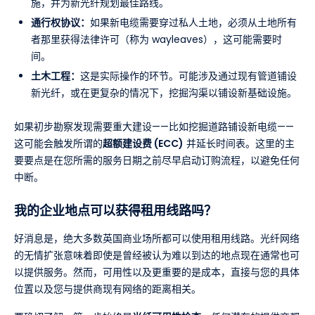
施，并为新光纤规划最佳路线。
通行权协议：
如果新电缆需要穿过私人土地，必须从土地所有
者那里获得法律许可（称为 wayleaves），这可能需要时
间。
土木工程：
这是实际操作的环节。可能涉及通过现有管道铺设
新光纤，或在更复杂的情况下，挖掘沟渠以铺设新基础设施。
如果初步勘察发现需要重大建设——比如挖掘道路铺设新电缆——
这可能会触发所谓的
超额建设费 (ECC)
并延长时间表。这里的主
要要点是在您所需的服务日期之前尽早启动订购流程，以避免任何
中断。
我的企业地点可以获得租用线路吗？
好消息是，绝大多数英国商业场所都可以使用租用线路。光纤网络
的无情扩张意味着即使是曾经被认为难以到达的地点现在通常也可
以提供服务。然而，可用性以及更重要的是成本，直接与您的具体
位置以及您与提供商现有网络的距离相关。