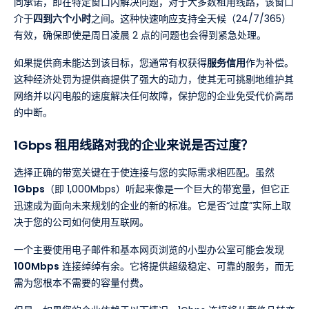
同承诺，即在特定窗口内解决问题，对于大多数租用线路，该窗口
介于
四到六个小时
之间。这种快速响应支持全天候（24/7/365）
有效，确保即使是周日凌晨 2 点的问题也会得到紧急处理。
如果提供商未能达到该目标，您通常有权获得
服务信用
作为补偿。
这种经济处罚为提供商提供了强大的动力，使其无可挑剔地维护其
网络并以闪电般的速度解决任何故障，保护您的企业免受代价高昂
的中断。
1Gbps 租用线路对我的企业来说是否过度？
选择正确的带宽关键在于使连接与您的实际需求相匹配。虽然
1Gbps
（即 1,000Mbps）听起来像是一个巨大的带宽量，但它正
迅速成为面向未来规划的企业的新的标准。它是否“过度”实际上取
决于您的公司如何使用互联网。
一个主要使用电子邮件和基本网页浏览的小型办公室可能会发现
100Mbps
连接绰绰有余。它将提供超级稳定、可靠的服务，而无
需为您根本不需要的容量付费。