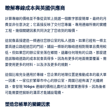
瞭解專線成本與英國供應商
計算專線的價格並不像從貨架上挑選一個數字那麼簡單。最終的月
費並非任意決定；它直接反映了交付您專屬、專用連線所需的實體
工程。幾個關鍵因素共同決定了您收到的報價。
這就像直接建造一條通往您辦公室的私人道路。如果已經有一條主
要高速公路經過您的門前，鋪設一條新的聯絡道相對簡單且費用較
低。但如果您的辦公室坐落在鄉間，遠離任何現有的公路，那麼建
造該聯絡道路的成本就會高得多。因為有更多的地面需要覆蓋、需
要使用更多的材料，以及涉及更多的規劃。
這個比喻完全適用於專線。您企業的地理位置是推動成本的最大單
一因素。一家位於繁華市中心的辦公室，周圍已經佈滿了光纖網
路，會發現
1Gbps
連線的價格比農村企業要實惠得多，因為後者
可能需要挖掘新的溝渠才能鋪設電纜。
塑造您帳單的關鍵因素