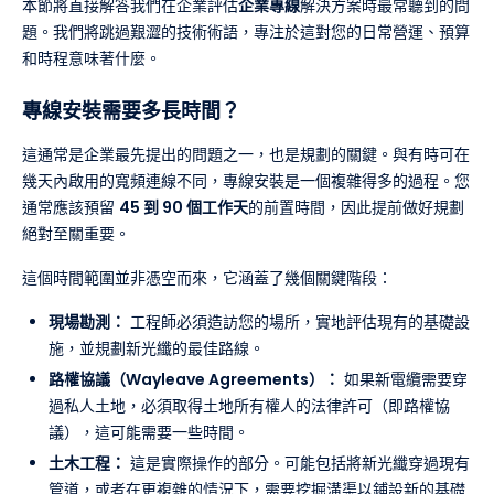
本節將直接解答我們在企業評估
企業專線
解決方案時最常聽到的問
題。我們將跳過艱澀的技術術語，專注於這對您的日常營運、預算
和時程意味著什麼。
專線安裝需要多長時間？
這通常是企業最先提出的問題之一，也是規劃的關鍵。與有時可在
幾天內啟用的寬頻連線不同，專線安裝是一個複雜得多的過程。您
通常應該預留
45 到 90 個工作天
的前置時間，因此提前做好規劃
絕對至關重要。
這個時間範圍並非憑空而來，它涵蓋了幾個關鍵階段：
現場勘測：
工程師必須造訪您的場所，實地評估現有的基礎設
施，並規劃新光纖的最佳路線。
路權協議（Wayleave Agreements）：
如果新電纜需要穿
過私人土地，必須取得土地所有權人的法律許可（即路權協
議），這可能需要一些時間。
土木工程：
這是實際操作的部分。可能包括將新光纖穿過現有
管道，或者在更複雜的情況下，需要挖掘溝渠以鋪設新的基礎