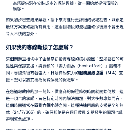
為您提供潛在安裝成本的概估數據，從一開始就提供清晰的
輪廓。
如果初步檢查結果樂觀，接下來將進行更詳細的現場勘查，以鎖定
最終方案並確認所有費用。這兩個階段的流程能確保後續不會出現
令人不快的意外。
如果我的專線斷線了怎麼辦？
這個問題直接切中了企業當初投資專線的核心原因：堅如磐石的可
靠性與保證支援。與寬頻的「盡力而為（best effort）」服務不
同，專線背後有著強大、具法律約束力的
服務層級協議（SLA）
支
援。您可以將其視為防範停機的保險單。
在您通報故障的那一刻起，供應商的保證修復時間就開始倒數。這
是一項合約承諾，旨在特定時間內解決問題，對大多數專線而言，
這個時間通常在
四到六個小時
之間。這種快速回應的支援是全年無
休（24/7/365）的，確保即使是在週日凌晨 2 點發生的問題也能
得到緊急處理。