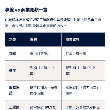
專線 vs 商業寬頻一覽
此表格詳細拆解了您從每項服務中具體能獲得什麼，剔除專業術
語，直接展示對您營運真正重要的內容。
功能
專線
商業寬頻
頻寬
專用且無爭用
共享且有爭用
對稱（上傳 = 下
非對稱（上傳 << 下
速度
載）
載）
服務保
健全的 SLA，保證
無保證的「盡力而為」
證
修復時間
服務
正常運
通常保證
99.9%
浮動，無合約規定的正