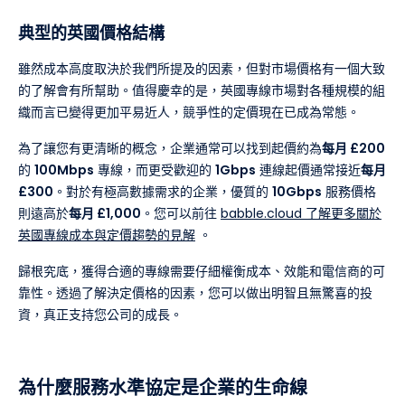
典型的英國價格結構
雖然成本高度取決於我們所提及的因素，但對市場價格有一個大致
的了解會有所幫助。值得慶幸的是，英國專線市場對各種規模的組
織而言已變得更加平易近人，競爭性的定價現在已成為常態。
為了讓您有更清晰的概念，企業通常可以找到起價約為
每月 £200
的
100Mbps
專線，而更受歡迎的
1Gbps
連線起價通常接近
每月
£300
。對於有極高數據需求的企業，優質的
10Gbps
服務價格
則遠高於
每月 £1,000
。您可以前往
babble.cloud 了解更多關於
英國專線成本與定價趨勢的見解
。
歸根究底，獲得合適的專線需要仔細權衡成本、效能和電信商的可
靠性。透過了解決定價格的因素，您可以做出明智且無驚喜的投
資，真正支持您公司的成長。
為什麼服務水準協定是企業的生命線