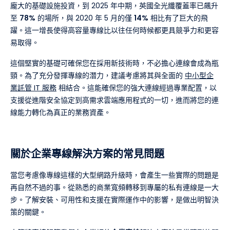
龐大的基礎設施投資，到 2025 年中期，英國全光纖覆蓋率已飆升
至
78%
的場所，與 2020 年 5 月的僅
14%
相比有了巨大的飛
躍。這一增長使得高容量專線比以往任何時候都更具競爭力和更容
易取得。
這個堅實的基礎可確保您在採用新技術時，不必擔心連線會成為瓶
頸。為了充分發揮專線的潛力，建議考慮將其與全面的
中小型企
業託管 IT 服務
相結合。這能確保您的強大連線經過專業配置，以
支援從進階安全協定到高需求雲端應用程式的一切，進而將您的連
線能力轉化為真正的業務資產。
關於企業專線解決方案的常見問題
當您考慮像專線這樣的大型網路升級時，會產生一些實際的問題是
再自然不過的事。從熟悉的商業寬頻轉移到專屬的私有連線是一大
步。了解安裝、可用性和支援在實際運作中的影響，是做出明智決
策的關鍵。