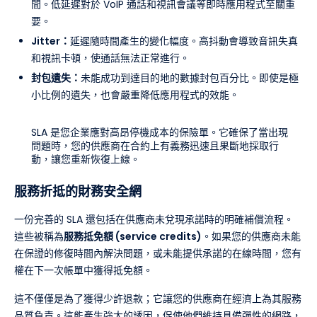
間。低延遲對於 VoIP 通話和視訊會議等即時應用程式至關重
要。
Jitter：
延遲隨時間產生的變化幅度。高抖動會導致音訊失真
和視訊卡頓，使通話無法正常進行。
封包遺失：
未能成功到達目的地的數據封包百分比。即使是極
小比例的遺失，也會嚴重降低應用程式的效能。
SLA 是您企業應對高昂停機成本的保險單。它確保了當出現
問題時，您的供應商在合約上有義務迅速且果斷地採取行
動，讓您重新恢復上線。
服務折抵的財務安全網
一份完善的 SLA 還包括在供應商未兌現承諾時的明確補償流程。
這些被稱為
服務抵免額 (service credits)
。如果您的供應商未能
在保證的修復時間內解決問題，或未能提供承諾的在線時間，您有
權在下一次帳單中獲得抵免額。
這不僅僅是為了獲得少許退款；它讓您的供應商在經濟上為其服務
品質負責。這能產生強大的誘因，促使他們維持具備彈性的網路，