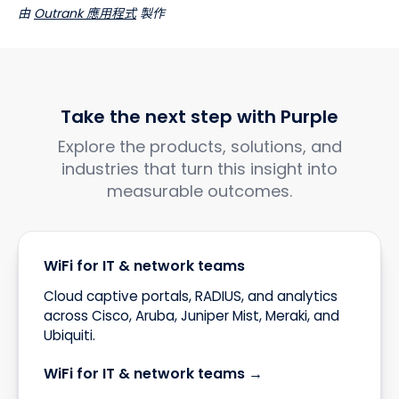
由
Outrank 應用程式
製作
Take the next step with Purple
Explore the products, solutions, and
industries that turn this insight into
measurable outcomes.
WiFi for IT & network teams
Cloud captive portals, RADIUS, and analytics
across Cisco, Aruba, Juniper Mist, Meraki, and
Ubiquiti.
WiFi for IT & network teams →