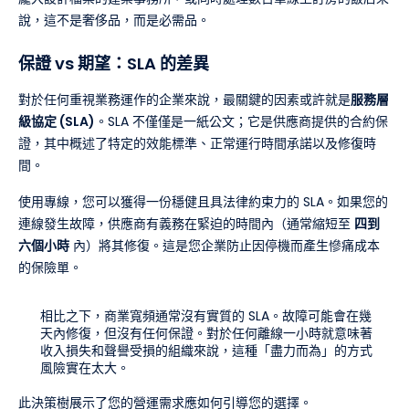
說，這不是奢侈品，而是必需品。
保證 vs 期望：SLA 的差異
對於任何重視業務運作的企業來說，最關鍵的因素或許就是
服務層
級協定 (SLA)
。SLA 不僅僅是一紙公文；它是供應商提供的合約保
證，其中概述了特定的效能標準、正常運行時間承諾以及修復時
間。
使用專線，您可以獲得一份穩健且具法律約束力的 SLA。如果您的
連線發生故障，供應商有義務在緊迫的時間內（通常縮短至
四到
六個小時
內）將其修復。這是您企業防止因停機而產生慘痛成本
的保險單。
相比之下，商業寬頻通常沒有實質的 SLA。故障可能會在幾
天內修復，但沒有任何保證。對於任何離線一小時就意味著
收入損失和聲譽受損的組織來說，這種「盡力而為」的方式
風險實在太大。
此決策樹展示了您的營運需求應如何引導您的選擇。