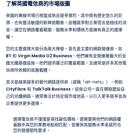
了解英國電信商的市場版圖
英國的專線市場已相當成熟且競爭激烈，其中既有歷史悠久的巨
頭，也有靈活敏捷的新興挑戰者。這種競爭對企業而言是極佳的消
息，讓您在網路覆蓋範圍、服務水準和價格方面擁有真正的選擇
權。
您的主要選擇大致分為兩大陣營。首先是主要的網路營運商，如
BT
和
Virgin Media O2 Business
，他們擁有並營運著龐大的全
國光纖基礎設施。他們提供廣泛的覆蓋範圍，且通常是許多其他電
信商所依賴的底層載體。
其次是越來越多的替代網路提供商（或稱「alt-nets」），例如
CityFibre
和
TalkTalk Business
。這些公司一直在積極建設自
己的光纖網路，通常專注於特定城市或地區，以引入更多競爭並為
企業提供更多選擇。
選擇電信商不僅僅是尋找最低價格，還需要將他們的網路覆
蓋腳步與您的業務地點相匹配，並確保其服務水準承諾符合
您的營運韌性要求。