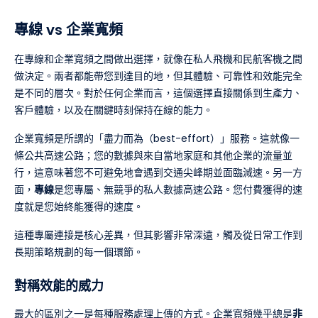
專線 vs 企業寬頻
在專線和企業寬頻之間做出選擇，就像在私人飛機和民航客機之間
做決定。兩者都能帶您到達目的地，但其體驗、可靠性和效能完全
是不同的層次。對於任何企業而言，這個選擇直接關係到生產力、
客戶體驗，以及在關鍵時刻保持在線的能力。
企業寬頻是所謂的「盡力而為（best-effort）」服務。這就像一
條公共高速公路；您的數據與來自當地家庭和其他企業的流量並
行，這意味著您不可避免地會遇到交通尖峰期並面臨減速。另一方
面，
專線
是您專屬、無競爭的私人數據高速公路。您付費獲得的速
度就是您始終能獲得的速度。
這種專屬連接是核心差異，但其影響非常深遠，觸及從日常工作到
長期策略規劃的每一個環節。
對稱效能的威力
最大的區別之一是每種服務處理上傳的方式。企業寬頻幾乎總是
非