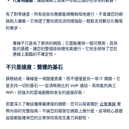
代管伺服器：
讓遠端員工或客戶存取您儲存在本地的數據。
有了對等速度，所有這些任務都能順暢無阻地進行，不會讓您的網
路陷入癱瘓。它保證了雙向資訊流同樣強勁，輕鬆支持數位化職場
的需求。
專線不只是為了更快的網路；它還能確保一個可預測、高效
能的基礎，讓您的整個技術棧完美運行。它完全排除了您在
連線上面臨的不確定性。
不只是速度：營運的基石
歸根結底，專線是一項營運資產，而不僅僅是另一項 IT 開銷。它
是支持一切的基石——從清晰無比的 VoIP 通話、高效能的員工
WiFi，到強大的雲端服務和安全的遠端存取。
若要深入了解這種專屬連接的細節，您可以探索關於
企業專線
實
際內容的完整指南。不論您的鄰居在網路上做什麼，這項核心基礎
設施都能確保您的企業保持高效生產力與韌性。