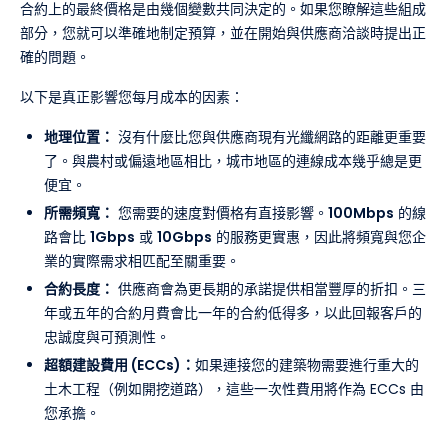
合約上的最終價格是由幾個變數共同決定的。如果您瞭解這些組成
部分，您就可以準確地制定預算，並在開始與供應商洽談時提出正
確的問題。
以下是真正影響您每月成本的因素：
地理位置：
沒有什麼比您與供應商現有光纖網路的距離更重要
了。與農村或偏遠地區相比，城市地區的連線成本幾乎總是更
便宜。
所需頻寬：
您需要的速度對價格有直接影響。
100Mbps
的線
路會比
1Gbps
或
10Gbps
的服務更實惠，因此將頻寬與您企
業的實際需求相匹配至關重要。
合約長度：
供應商會為更長期的承諾提供相當豐厚的折扣。三
年或五年的合約月費會比一年的合約低得多，以此回報客戶的
忠誠度與可預測性。
超額建設費用 (ECCs)：
如果連接您的建築物需要進行重大的
土木工程（例如開挖道路），這些一次性費用將作為 ECCs 由
您承擔。