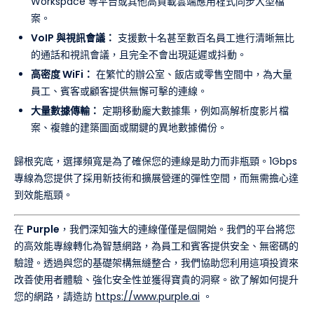
Workspace 等平台或其他高負載雲端應用程式同步大型檔
案。
VoIP 與視訊會議：
支援數十名甚至數百名員工進行清晰無比
的通話和視訊會議，且完全不會出現延遲或抖動。
高密度 WiFi：
在繁忙的辦公室、飯店或零售空間中，為大量
員工、賓客或顧客提供無懈可擊的連線。
大量數據傳輸：
定期移動龐大數據集，例如高解析度影片檔
案、複雜的建築圖面或關鍵的異地數據備份。
歸根究底，選擇頻寬是為了確保您的連線是助力而非瓶頸。1Gbps
專線為您提供了採用新技術和擴展營運的彈性空間，而無需擔心達
到效能瓶頸。
在
Purple
，我們深知強大的連線僅僅是個開始。我們的平台將您
的高效能專線轉化為智慧網路，為員工和賓客提供安全、無密碼的
驗證。透過與您的基礎架構無縫整合，我們協助您利用這項投資來
改善使用者體驗、強化安全性並獲得寶貴的洞察。欲了解如何提升
您的網路，請造訪
https://www.purple.ai
。