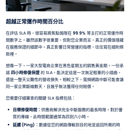
超越正常運作時間百分比
在評估 SLA 時，很容易將焦點侷限在
99.9%
等主打的正常運作時
間數字上。雖然該數字很重要，但對您企業而言，真正的價值隱藏
在服務保證的細節中。真正影響日常營運的指標，往往寫在細則條
款裡。
想像一下，一家大型電商企業在黑色星期五的銷售黃金期。一份承
諾
四小時修復保證
的 SLA，能決定這是一次無足輕重的小插曲，
還是一整天災難性的營收損失。相較之下，寬頻網路中斷可能會讓
同一家企業斷線數天，且幾乎無法獲得任何賠償。
您需要仔細審查的關鍵 SLA 指標包括：
目標修復時間：
供應商解決完全中斷服務的最長時限。對於優
質的專線，此時間範圍通常為四到六小時。
延遲 (Ping)：
數據從您的網路傳輸到目的地並返回所需的時