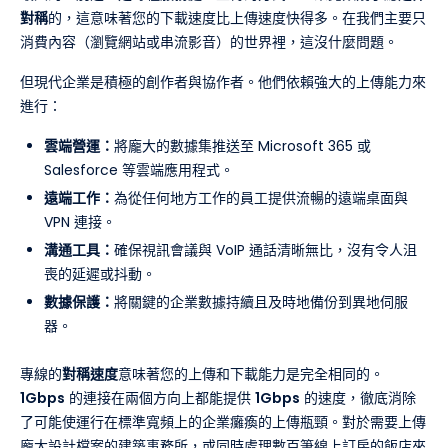
對稱
的，這意味著您的下載速度比上傳速度快得多。在我們主要只
消費內容（瀏覽網站或串流影音）的世界裡，這沒什麼問題。
但現代企業是積極的創作者與協作者。他們依賴強大的上傳能力來
進行：
雲端營運：
將龐大的數據集推送至 Microsoft 365 或
Salesforce 等雲端應用程式。
遠端工作：
為從任何地方工作的員工提供流暢的遠端桌面與
VPN 連接。
溝通工具：
確保視訊會議與 VoIP 通話清晰無比，沒有令人沮
喪的延遲或抖動。
數據保護：
將關鍵的企業數據持續且及時地備份到異地伺服
器。
專線的
對稱速度
意味著您的上傳和下載能力是完全相同的。
1Gbps
的連接在兩個方向上都能提供
1Gbps
的速度，徹底消除
了可能使運行在標準寬頻上的企業癱瘓的上傳瓶頸。對於需要上傳
龐大設計檔案的建築事務所，或同時處理數百筆線上訂房的飯店來