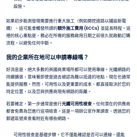
設施。
如果初步勘測發現需要進行重大施工（例如開挖道路以鋪設新電
纜），這可能會觸發所謂的
額外施工費用 (ECCs)
並延長時程。這
裡的核心重點是，務必在所需的服務啟用日期之前很久就啟動訂購
流程，以避免任何中斷。
我的企業所在地可以申請專線嗎？
好消息是，絕大多數的英國商業場所都可以使用專線。光纖網路的
持續擴張，意味著即使是過去被認為難以抵達的地點，現在也通常
能提供服務。然而，可用性以及更重要的成本，都直接取決於您的
特定位置，以及您與供應商現有網路的距離。
若要確定，第一步通常是進行
光纖可用性檢查
。任何潛在的供應商
都會免費為您進行這項檢查。這是一項辦公室作業調查，透過您的
郵遞區號來查看附近有哪些網路。
可用性檢查是基礎步驟。它不僅能確認是否可以連線，還能