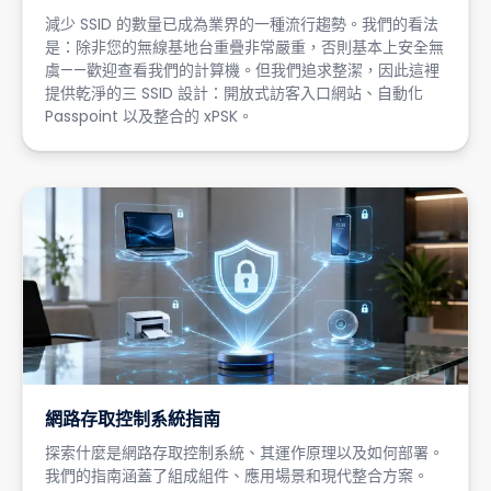
減少 SSID 的數量已成為業界的一種流行趨勢。我們的看法
是：除非您的無線基地台重疊非常嚴重，否則基本上安全無
虞——歡迎查看我們的計算機。但我們追求整潔，因此這裡
提供乾淨的三 SSID 設計：開放式訪客入口網站、自動化
Passpoint 以及整合的 xPSK。
網路存取控制系統指南
探索什麼是網路存取控制系統、其運作原理以及如何部署。
我們的指南涵蓋了組成組件、應用場景和現代整合方案。