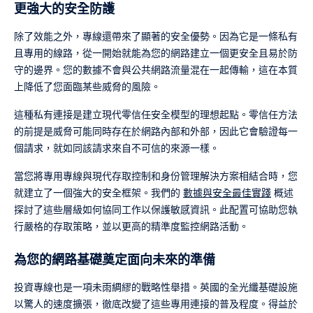
更強大的安全防護
除了效能之外，專線還帶來了顯著的安全優勢。因為它是一條私有
且專用的線路，從一開始就能為您的網路建立一個更安全且易於防
守的邊界。您的數據不會與公共網路流量混在一起傳輸，這在本質
上降低了您面臨某些威脅的風險。
這種私有連接是建立現代零信任安全模型的理想起點。零信任方法
的前提是威脅可能同時存在於網路內部和外部，因此它會驗證每一
個請求，就如同該請求來自不可信的來源一樣。
當您將專用專線與現代存取控制和身份管理解決方案相結合時，您
就建立了一個強大的安全框架。我們的
數據與安全最佳實踐
概述
探討了這些層級如何協同工作以保護敏感資訊。此配置可協助您執
行嚴格的存取策略，並以更高的精準度監控網路活動。
為您的網路基礎奠定面向未來的準備
投資專線也是一項未雨綢繆的戰略性舉措。英國的全光纖基礎設施
以驚人的速度擴張，徹底改變了這些專用連接的普及程度。得益於