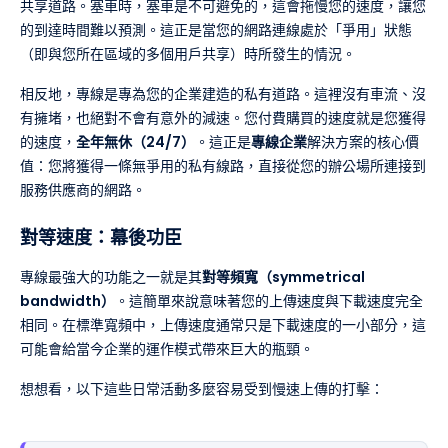
共享道路。塞車時，塞車是不可避免的，這會拖慢您的速度，讓您
的到達時間難以預測。這正是當您的網路連線處於「爭用」狀態
（即與您所在區域的多個用戶共享）時所發生的情況。
相反地，專線是專為您的企業建造的私有道路。這裡沒有車流、沒
有擁堵，也絕對不會有意外的減速。您付費購買的速度就是您獲得
的速度，
全年無休（24/7）
。這正是
專線企業
解決方案的核心價
值：您將獲得一條無爭用的私有線路，直接從您的辦公場所連接到
服務供應商的網路。
對等速度：幕後功臣
專線最強大的功能之一就是其
對等頻寬（symmetrical
bandwidth）
。這簡單來說意味著您的上傳速度與下載速度完全
相同。在標準寬頻中，上傳速度通常只是下載速度的一小部分，這
可能會給當今企業的運作模式帶來巨大的瓶頸。
想想看，以下這些日常活動多麼容易受到慢速上傳的打擊：