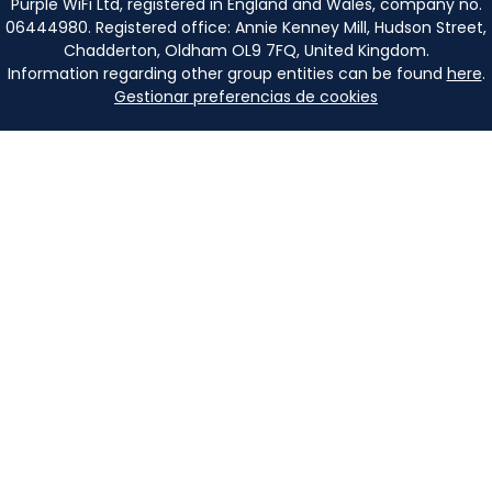
Purple WiFi Ltd, registered in England and Wales, company no.
06444980. Registered office: Annie Kenney Mill, Hudson Street,
Chadderton, Oldham OL9 7FQ, United Kingdom.
Information regarding other group entities can be found
here
.
Gestionar preferencias de cookies