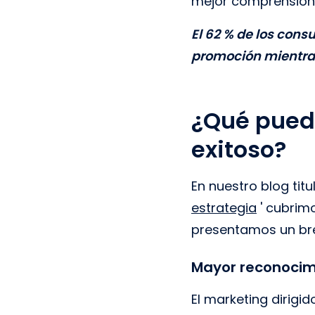
mejor comprensión 
El 62 % de los cons
promoción mientras
¿Qué puede
exitoso?
En nuestro blog titu
estrategia
' cubrimo
presentamos un bre
Mayor reconocim
El marketing dirigi