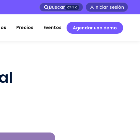
Buscar
Iniciar sesión
Ctrl
K
ios
Precios
Eventos
Agendar una demo
al