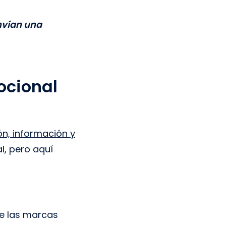
envían una
ocional
ón, información y
l, pero aquí
ue las marcas