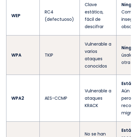
Clave
Ningu
RC4
estática,
Compl
WEP
(defectuoso)
fácil de
insegur
descifrar
obsolet
Vulnerable a
Ningu
varios
WPA
TKIP
úsalo s
ataques
otra op
conocidos
Estánd
Vulnerable a
Aún es
WPA2
AES-CCMP
ataques
pero s
KRACK
recomi
migrac
Estánd
No se han