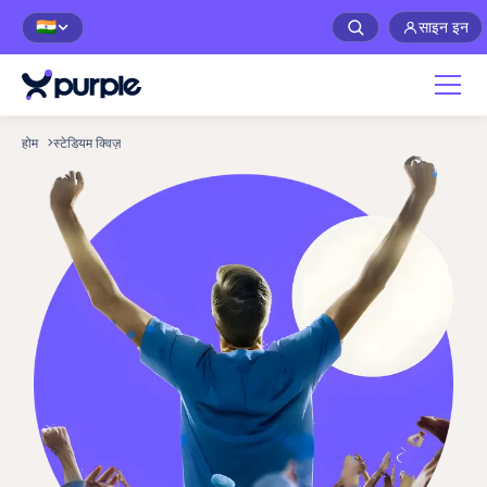
साइन इन
🇮🇳
होम
>
स्टेडियम क्विज़