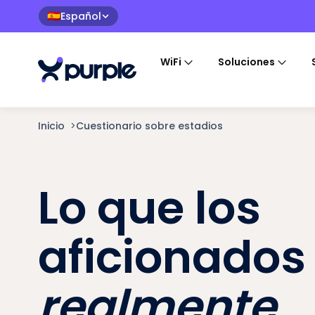
Español
🇪🇸
WiFi
Soluciones
Inicio
>
Cuestionario sobre estadios
Lo que los
aficionados
realmente