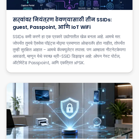
सर्वांवर नियंत्रण ठेवण्यासाठी तीन SSIDs:
guest, Passpoint, आणि IoT WiFi
SSIDs कमी करणे हा एक प्रकारे उद्योगातील खेळ बनला आहे. आमचे मत:
जोपर्यंत तुमचे ऍक्सेस पॉइंट्स मोठ्या प्रमाणात ओव्हरलॅप होत नाहीत, तोपर्यंत
तुम्ही सुरक्षित आहात - आमचे कॅल्क्युलेटर तपासा. पण आम्हाला नीटनेटकेपणा
आवडतो, म्हणून येथे स्वच्छ थ्री-SSID डिझाइन आहे: ओपन गेस्ट पोर्टल,
ऑटोमेटेड Passpoint, आणि एकत्रित xPSK.