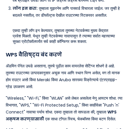
वेब ब्राउझर उघडा आणि तो IP ॲड्रेस ॲड्रेस बारमध्ये टाइप करा.
लॉग इन करा:
तुम्हाला युझरनेम आणि पासवर्ड विचारला जाईल. जर तुम्ही हे
बदलले नसतील, तर डीफॉल्ट्स देखील राउटरच्या स्टिकरवर असतील.
एकदा तुम्ही लॉग इन केल्यावर, तुम्हाला तुमच्या नेटवर्कच्या मुख्य केंद्रात
प्रवेश मिळतो. येथून तुम्ही नेटवर्कच्या नावापासून ते त्याच्या सर्वात महत्त्वाच्या
सुरक्षा प्रोटोकॉलपर्यंत सर्व काही कॉन्फिगर करू शकता.
WPS वैशिष्ट्य बंद करणे
ॲडमिन पॅनेल उघडे असताना, तुमचे पुढील काम वायरलेस सेटिंग्ज शोधणे हे आहे.
तुमच्या राउटरच्या उत्पादकानुसार अचूक नाव आणि स्थान भिन्न असेल, मग तो मानक
होम राउटर असो किंवा Meraki किंवा Aruba सारख्या विक्रेत्याचे एंटरप्राइझ-
ग्रेड उपकरण असो.
"Wireless," "Wi-Fi," किंवा "WLAN" असे लेबल असलेला मेनू आयटम शोधा. त्या
विभागात, "WPS," "Wi-Fi Protected Setup," किंवा काहीवेळा "Push 'n'
Connect" नावाचा पर्याय शोधा. एकदा तुम्हाला तो सापडला की, तुम्हाला
WPS
अक्षम करण्यासाठी
एक साधा टॉगल स्विच, चेकबॉक्स किंवा बटण दिसेल.