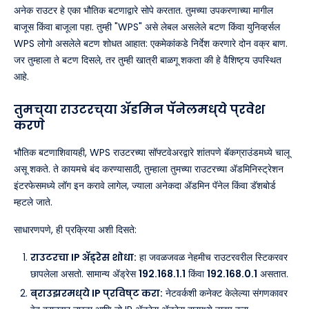
अनेक राउटर हे एका भौतिक बटणाद्वारे सोपे करतात. तुमच्या उपकरणाच्या मागील
बाजूस किंवा बाजूला पहा. तुम्ही "WPS" असे लेबल असलेले बटण किंवा युनिव्हर्सल
WPS लोगो असलेले बटण शोधत आहात: एकमेकांकडे निर्देश करणारे दोन वक्र बाण.
जर तुम्हाला ते बटण दिसले, तर तुम्ही खात्री बाळगू शकता की हे वैशिष्ट्य उपस्थित
आहे.
तुमच्या राउटरच्या ॲडमिन पॅनेलमध्ये प्रवेश
करणे
भौतिक बटणाशिवायही, WPS राउटरच्या सॉफ्टवेअरद्वारे शांतपणे बॅकग्राउंडमध्ये चालू
असू शकते. ते कायमचे बंद करण्यासाठी, तुम्हाला तुमच्या राउटरच्या ॲडमिनिस्ट्रेशन
इंटरफेसमध्ये लॉग इन करावे लागेल, ज्याला अनेकदा ॲडमिन पॅनेल किंवा डॅशबोर्ड
म्हटले जाते.
साधारणपणे, ही प्रक्रिया अशी दिसते:
राउटरचा IP ॲड्रेस शोधा:
हा जवळजवळ नेहमीच राउटरवरील स्टिकरवर
छापलेला असतो. सामान्य ॲड्रेस
192.168.1.1
किंवा
192.168.0.1
असतात.
ब्राउझरमध्ये IP प्रविष्ट करा:
नेटवर्कशी कनेक्ट केलेल्या संगणकावर