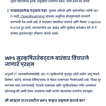
जुन्या सिस्टीमला इतके असुरक्षित बनवणारे ब्रूट-फोर्स हल्ले बंद करतो.
पासवर्डलेस पर्याय पहा:
तुमच्या अतिथी आणि सार्वजनिक-दर्शनी Wi-
Fi साठी,
OpenRoaming
सारख्या आधुनिक सोल्यूशन्सची तपासणी
करण्याची वेळ आली आहे. हे तंत्रज्ञान सामायिक पासवर्ड आणि क्लिष्ट Captive
Portal दूर करते, वापरकर्त्यांना एक अखंड आणि सुरक्षित कनेक्शन देते जे ते
कनेक्ट झाल्यापासून एन्क्रिप्ट केलेले असते.
WPS सुरक्षिततेबद्दल वारंवार विचारले
जाणारे प्रश्न
अनुभवी IT व्यावसायिकांसाठीही, Wi-Fi सुरक्षिततेची गुंतागुंत थोडी कठीण असू शकते,
विशेषत: WPS सारख्या वैशिष्ट्यासह जे मोठ्या प्रमाणावर गैरसमजलेले आहे. गोंधळ दूर
करण्यात मदत करण्यासाठी, नेटवर्क प्रशासक आणि सुरक्षिततेबद्दल गंभीर असलेल्या
कोणाकडूनही आम्ही ऐकत असलेल्या काही अत्यंत महत्त्वाच्या प्रश्नांना हाताळूया.
मी माझ्या राउटरवरील WPS फक्त अक्षम करावे का?