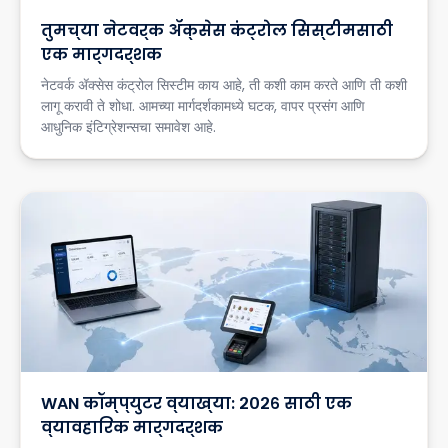
तुमच्या नेटवर्क ॲक्सेस कंट्रोल सिस्टीमसाठी
एक मार्गदर्शक
नेटवर्क ॲक्सेस कंट्रोल सिस्टीम काय आहे, ती कशी काम करते आणि ती कशी
लागू करावी ते शोधा. आमच्या मार्गदर्शकामध्ये घटक, वापर प्रसंग आणि
आधुनिक इंटिग्रेशन्सचा समावेश आहे.
WAN कॉम्प्युटर व्याख्या: २०२६ साठी एक
व्यावहारिक मार्गदर्शक