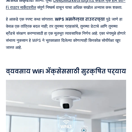
अतिथी तक्रारी
आल्या. तुम्ही
DeepMarketInsights कडील यूके होम Wi-
Fi राउटर मार्केटवरील
संपूर्ण निष्कर्ष वाचून याचा अधिक सखोल अभ्यास करू शकता.
हे आकडे एक स्पष्ट कथा सांगतात.
WPS असलेल्या राउटरच्या
पुढे जाणे हा
केवळ एक तांत्रिक बदल नाही; तर तुमच्या ग्राहकांचे, तुमच्या डेटाचे आणि तुमच्या
ब्रँडचे संरक्षण करण्यासाठी हा एक मूलभूत व्यावसायिक निर्णय आहे. एका भंगामुळे होणारे
संभाव्य नुकसान हे WPS ने भूतकाळात दिलेल्या कोणत्याही किरकोळ सोयीपेक्षा खूप
जास्त आहे.
व्यवसाय WiFi ॲक्सेससाठी सुरक्षित पर्याय