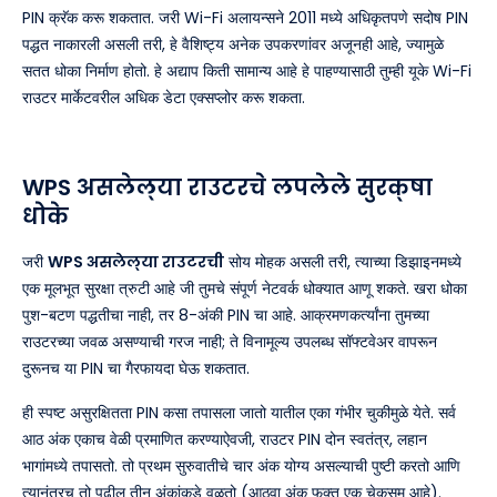
PIN क्रॅक करू शकतात. जरी Wi-Fi अलायन्सने 2011 मध्ये अधिकृतपणे सदोष PIN
पद्धत नाकारली असली तरी, हे वैशिष्ट्य अनेक उपकरणांवर अजूनही आहे, ज्यामुळे
सतत धोका निर्माण होतो. हे अद्याप किती सामान्य आहे हे पाहण्यासाठी तुम्ही यूके Wi-Fi
राउटर मार्केटवरील अधिक डेटा एक्सप्लोर करू शकता.
WPS असलेल्या राउटरचे लपलेले सुरक्षा
धोके
जरी
WPS असलेल्या राउटरची
सोय मोहक असली तरी, त्याच्या डिझाइनमध्ये
एक मूलभूत सुरक्षा त्रुटी आहे जी तुमचे संपूर्ण नेटवर्क धोक्यात आणू शकते. खरा धोका
पुश-बटण पद्धतीचा नाही, तर 8-अंकी PIN चा आहे. आक्रमणकर्त्यांना तुमच्या
राउटरच्या जवळ असण्याची गरज नाही; ते विनामूल्य उपलब्ध सॉफ्टवेअर वापरून
दुरूनच या PIN चा गैरफायदा घेऊ शकतात.
ही स्पष्ट असुरक्षितता PIN कसा तपासला जातो यातील एका गंभीर चुकीमुळे येते. सर्व
आठ अंक एकाच वेळी प्रमाणित करण्याऐवजी, राउटर PIN दोन स्वतंत्र, लहान
भागांमध्ये तपासतो. तो प्रथम सुरुवातीचे चार अंक योग्य असल्याची पुष्टी करतो आणि
त्यानंतरच तो पुढील तीन अंकांकडे वळतो (आठवा अंक फक्त एक चेकसम आहे).