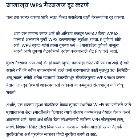
सामान्य WPS गैरसमज दूर करणे
चला हवा स्वच्छ करूया आणि सतत फिरत असलेल्या काही गैरसमजांना दूर करूया.
असा एक सामान्य समज आहे की अतिशय मजबूत WPA2 किंवा WPA3
पासवर्ड असल्‍याने तुम्‍ही WPS हल्ल्यापासून सुरक्षित राहता. हे पूर्णपणे खोटे
आहे. WPS ब्रूट-फोर्स हल्ला तुमच्या Wi-Fi पासवर्डला पूर्णपणे बाजूला
सारतो आणि तुमच्या नेटवर्कमध्ये प्रवेश करण्यासाठी थेट PIN कडे जातो.
दुसरा गैरसमज असा आहे की ही फक्त जुन्या, कालबाह्य राउटरची समस्या आहे. हे खरे
असले तरी की नवीन उपकरणांमध्ये हल्ले कमी करण्यासाठी काही मूलभूत रेट-लिमिटिंग
असू शकते, तरीही अनेक उपकरणे फॅक्टरीमधून डीफॉल्टनुसार WPS सक्षम करून
येतात. एक दृढनिश्चयी आक्रमणकर्ता अनेकदा या कमकुवत संरक्षणातून मार्ग शोधू
शकतो.
अर्थात, एक भक्कम सुरक्षा चेकलिस्ट केवळ तुमच्या स्थानिक Wi-Fi च्या पलीकडे जाते.
प्रशासकांना डेटा इमारतीबाहेर गेल्यावर त्याचे संरक्षण करण्याबद्दल देखील विचार करणे
आवश्यक आहे. याचा अर्थ वर्धित डेटा संरक्षणासाठी सर्वोत्तम VPN सोल्यूशन्स लागू
करणे, विशेषतः रिमोट टीम्स किंवा प्रवास करणाऱ्या कर्मचाऱ्यांसाठी. खऱ्या नेटवर्क
सुरक्षिततेचा अर्थ प्रत्येक स्तरावर गोष्टी सुरक्षित करणे हा आहे.