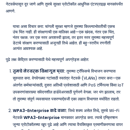
नेटवर्कपासून दूर जाणे आणि तुमचे सुरक्षा प्रोटोकॉल आधुनिक एंटरप्राइझ मानकांपर्यंत
आणणे.
याचा असा विचार करा: चांगली सुरक्षा म्हणजे तुमच्या किल्ल्याभोवतीची एकच
उंच भिंत नाही. ही संरक्षणाची एक मालिका आहे—एक खंदक, नंतर एक भिंत,
नंतर रक्षक. जर एक स्तर अयशस्वी झाला, तर इतर स्तर तुमच्या महत्त्वपूर्ण
डेटाचे संरक्षण करण्यासाठी अजूनही तिथे आहेत. ही बहु-स्तरीय रणनीती
अत्यंत आवश्यक आहे.
पुढे लक्ष केंद्रित करण्यासाठी येथे महत्त्वपूर्ण अपग्रेड्स आहेत:
तुमचे नेटवर्क विभागून घ्या:
तुमच्या ट्रॅफिकचे विभाजन करण्यास
सुरुवात करा. वेगवेगळ्या गटांसाठी स्वतंत्र नेटवर्क (VLANs) तयार करा—एक
अंतर्गत कर्मचाऱ्यांसाठी, दुसरा अतिथी प्रवेशासाठी आणि PoS टर्मिनल्स किंवा IoT
उपकरणांसारख्या संवेदनशील हार्डवेअरसाठी पूर्णपणे वेगळा. जर भंग झालाच, तर
तो तुमच्या संपूर्ण व्यवसायात पसरण्याऐवजी एका लहान विभागात मर्यादित राहतो.
WPA3-Enterprise कडे वळा:
जिथे शक्य असेल तिथे, तुमचे Wi-Fi
नेटवर्क
WPA3-Enterprise
मानकावर अपग्रेड करा. त्याचे एन्क्रिप्शन
जुन्या प्रोटोकॉलच्या खूप पुढे आहे आणि त्याचा वैयक्तिकृत प्रमाणीकरणाचा वापर