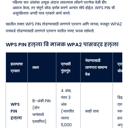
पहिल्या चार अंकांचा अचूक अंदाज लावल्यास लॉकने प्रत्येक वेळी बीप
आवाज केला, तर संपूर्ण कोड क्रॅक करणे अत्यंत सोपे होईल. WPS PIN ची
असुरक्षितता अगदी याच प्रकारे कार्य करते.
खालील तक्ता WPS PIN तोडण्यासाठी लागणारे प्रयत्न आणि मानक, मजबूत WPA2
पासवर्ड तोडण्यासाठी लागणारे प्रयत्न यातील स्पष्ट फरक दर्शवतो.
WPS PIN हल्ला वि मानक WPA2 पासवर्ड हल्ला
भेदण्यासाठी
हल्ल्याचा
प्रभावी
प्राथम
लक्ष्य
लागणारा सामान्य
प्रकार
गुंतागुंत
धोका
वेळ
4 अंक,
नंतर 3
डिझाइ
8-अंकी PIN
WPS
अंक
त्रुटी
(दोन
PIN
(जास्तीत
काही तास
स्वयंच
भागांमध्ये
हल्ला
जास्त
हल्ल्यांन
प्रमाणित)
11,000
अनुमती 