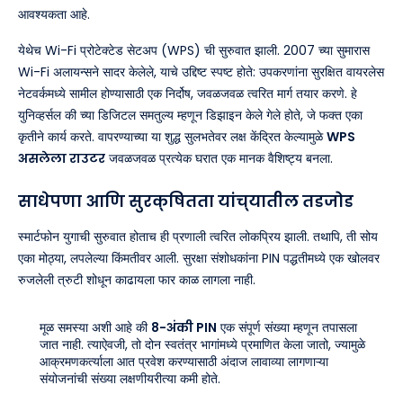
आवश्यकता आहे.
येथेच Wi-Fi प्रोटेक्टेड सेटअप (WPS) ची सुरुवात झाली. 2007 च्या सुमारास
Wi-Fi अलायन्सने सादर केलेले, याचे उद्दिष्ट स्पष्ट होते: उपकरणांना सुरक्षित वायरलेस
नेटवर्कमध्ये सामील होण्यासाठी एक निर्दोष, जवळजवळ त्वरित मार्ग तयार करणे. हे
युनिव्हर्सल की च्या डिजिटल समतुल्य म्हणून डिझाइन केले गेले होते, जे फक्त एका
कृतीने कार्य करते. वापरण्याच्या या शुद्ध सुलभतेवर लक्ष केंद्रित केल्यामुळे
WPS
असलेला राउटर
जवळजवळ प्रत्येक घरात एक मानक वैशिष्ट्य बनला.
साधेपणा आणि सुरक्षितता यांच्यातील तडजोड
स्मार्टफोन युगाची सुरुवात होताच ही प्रणाली त्वरित लोकप्रिय झाली. तथापि, ती सोय
एका मोठ्या, लपलेल्या किंमतीवर आली. सुरक्षा संशोधकांना PIN पद्धतीमध्ये एक खोलवर
रुजलेली त्रुटी शोधून काढायला फार काळ लागला नाही.
मूळ समस्या अशी आहे की
8-अंकी PIN
एक संपूर्ण संख्या म्हणून तपासला
जात नाही. त्याऐवजी, तो दोन स्वतंत्र भागांमध्ये प्रमाणित केला जातो, ज्यामुळे
आक्रमणकर्त्याला आत प्रवेश करण्यासाठी अंदाज लावाव्या लागणाऱ्या
संयोजनांची संख्या लक्षणीयरीत्या कमी होते.