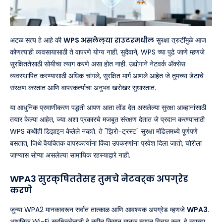
अटळ सत्य हे आहे की
WPS असलेल्या राउटरमधील
सुरक्षा त्रुटींमुळे आज
कोणत्याही व्यवसायासाठी ते वापरणे योग्य नाही. सुदैवाने, WPS च्या पुढे जाणे म्हणजे
सुरक्षिततेसाठी सोयीचा त्याग करणे असा होत नाही. उद्योगाने नेटवर्क ॲक्सेस
व्यवस्थापित करण्यासाठी अधिक चांगले, सुरक्षित मार्ग आणले आहेत जे तुमच्या डेटाचे
संरक्षण करतात आणि वापरकर्त्याचा अनुभव खरोखर सुधारतात.
या आधुनिक प्रमाणीकरण पद्धती आपण आता तोंड देत असलेल्या सुरक्षा आव्हानांसाठी
तयार केल्या आहेत, ज्या अशा प्रकारचे मजबूत संरक्षण देतात जे प्रदान करण्यासाठी
WPS कधीही डिझाइन केलेले नव्हते. ते "झिरो-ट्रस्ट" सुरक्षा मॉडेलमध्ये पूर्णपणे
बसतात, जिथे वैयक्तिक वापरकर्त्यांना किंवा उपकरणांना प्रवेश दिला जातो, चोरीला
जाण्यास सोप्या असलेल्या सामायिक रहस्याद्वारे नाही.
WPA3 सुरक्षिततेसह तुमचे नेटवर्क अपग्रेड
करणे
जुन्या WPA2 मानकावरून सर्वात तात्काळ आणि आवश्यक अपग्रेड म्हणजे
WPA3
.
आधुनिक Wi-Fi सुरक्षिततेसाठी हे नवीन किमान मानक म्हणून विचार करा. हे त्याच्या