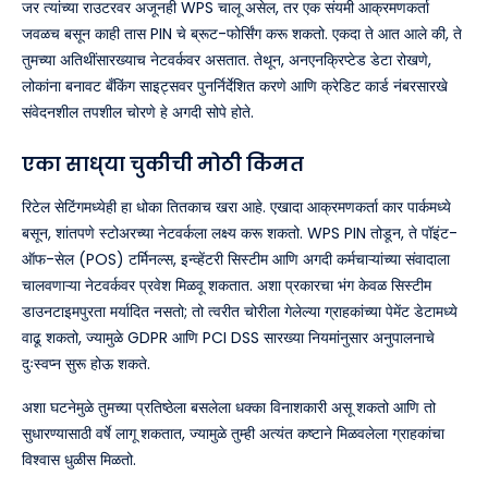
जर त्यांच्या राउटरवर अजूनही WPS चालू असेल, तर एक संयमी आक्रमणकर्ता
जवळच बसून काही तास PIN चे ब्रूट-फोर्सिंग करू शकतो. एकदा ते आत आले की, ते
तुमच्या अतिथींसारख्याच नेटवर्कवर असतात. तेथून, अनएनक्रिप्टेड डेटा रोखणे,
लोकांना बनावट बँकिंग साइट्सवर पुनर्निर्देशित करणे आणि क्रेडिट कार्ड नंबरसारखे
संवेदनशील तपशील चोरणे हे अगदी सोपे होते.
एका साध्या चुकीची मोठी किंमत
रिटेल सेटिंगमध्येही हा धोका तितकाच खरा आहे. एखादा आक्रमणकर्ता कार पार्कमध्ये
बसून, शांतपणे स्टोअरच्या नेटवर्कला लक्ष्य करू शकतो. WPS PIN तोडून, ते पॉइंट-
ऑफ-सेल (POS) टर्मिनल्स, इन्व्हेंटरी सिस्टीम आणि अगदी कर्मचाऱ्यांच्या संवादाला
चालवणाऱ्या नेटवर्कवर प्रवेश मिळवू शकतात. अशा प्रकारचा भंग केवळ सिस्टीम
डाउनटाइमपुरता मर्यादित नसतो; तो त्वरीत चोरीला गेलेल्या ग्राहकांच्या पेमेंट डेटामध्ये
वाढू शकतो, ज्यामुळे GDPR आणि PCI DSS सारख्या नियमांनुसार अनुपालनाचे
दुःस्वप्न सुरू होऊ शकते.
अशा घटनेमुळे तुमच्या प्रतिष्ठेला बसलेला धक्का विनाशकारी असू शकतो आणि तो
सुधारण्यासाठी वर्षे लागू शकतात, ज्यामुळे तुम्ही अत्यंत कष्टाने मिळवलेला ग्राहकांचा
विश्वास धुळीस मिळतो.