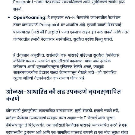
Passpoint-सक्षम नेटवर्कमध्ये स्वयंचलितपणे आणि सुरक्षितपणे सामील होऊ
शकते.
OpenRoaming:
हे तंत्रज्ञान Wi-Fi नेटवर्कचे जगभरातील फेडरेशन
तयार करण्यासाठी Passpoint वर आधारित आहे. एखादी व्यक्ती विश्वासार्ह
प्रदात्यासह (जसे की Purple) फक्त एकदाच साइन इन करू शकते आणि नंतर
जगभरातील हजारो नेटवर्कवर स्वयंचलित, सुरक्षित प्रवेश मिळवू शकते.
हे तंत्रज्ञान असुरक्षित, सर्वांसाठी-एक-पासवर्ड मॉडेलला सुरक्षित, वैयक्तिक
क्रेडेन्शियल्सवर आधारित प्रणालीसाठी बदलतात. याचा अर्थ प्रत्येक
कनेक्शन अगदी सुरुवातीपासूनच एन्क्रिप्ट केलेले असते, ज्यामुळे
आक्रमणकर्त्यांना डेटावर पाळत ठेवण्यापासून रोखले जाते—जो पारंपारिक
खुल्या अतिथी नेटवर्कवरील एक सामान्य धोका आहे.
ओळख-आधारित की सह उपकरणे व्यवस्थापित
करणे
कोणत्याही गुंतागुंतीच्या व्यावसायिक वातावरणात, तुम्ही शेकडो, हजारो नसले तरी,
कनेक्ट केलेल्या उपकरणांशी व्यवहार करत आहात—IoT सेन्सर्स आणि सुरक्षा
कॅमेऱ्यांपासून ते प्रिंटरपर्यंत. त्या सर्वांसाठी वैयक्तिक पासवर्ड व्यवस्थापित करणे हे एक
प्रशासकीय दुःस्वप्न आहे आणि एक सामायिक पासवर्ड वापरणे हा एक मोठा सुरक्षा धोका