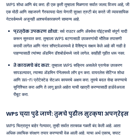
WPS शोधा आणि बंद करा. ही एक कृती तुम्हाला मिळणारा सर्वात जलद विजय आहे, जी
एक मोठी आणि सहजपणे गैरफायदा घेता येणारी सुरक्षा त्रुटी बंद करते जी व्यावसायिक
नेटवर्कमध्ये अजूनही आश्चर्यकारकपणे सामान्य आहे.
प्रत्येक उपकरण शोधा:
सर्व राउटर आणि ॲक्सेस पॉइंट्सची संपूर्ण यादी
करून सुरुवात करा. तुम्हाला WPS बटणासाठी उपकरणांची भौतिक तपासणी
करावी लागेल आणि नंतर सॉफ्टवेअरमध्ये हे वैशिष्ट्य सक्षम केले आहे की नाही हे
पाहण्यासाठी त्यांच्या ॲडमिन डॅशबोर्डमध्ये जावे लागेल. काहीही गृहीत धरू नका.
ते कायमचे बंद करा:
तुम्हाला WPS सक्रिय असलेले प्रत्येक उपकरण
सापडल्यावर, त्याच्या ॲडमिन पॅनेलमध्ये लॉग इन करा. वायरलेस सेटिंग्ज शोधा
आणि Wi-Fi प्रोटेक्टेड सेटअप कायमचे अक्षम करा. तुमचे बदल सेव्ह करण्याचे
सुनिश्चित करा आणि ते लागू झाले आहेत याची खात्री करण्यासाठी हार्डवेअरला
रीबूट करा.
WPS च्या पुढे जाणे: तुमचे पुढील सुरक्षा अपग्रेड्स
WPS चित्रातून बाहेर गेल्यावर, तुम्ही सर्वात तात्काळ गळती बंद केली आहे. आता
अधिक लवचिक संरक्षण तयार करण्याची वेळ आली आहे. याचा अर्थ एकाच, सपाट