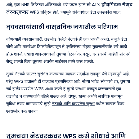
आहे; एका NHS डिजिटल ऑडिटमध्ये असे उघड झाले की
41% हॉस्पिटल गेस्ट
नेटवर्कवर
WPS सक्रिय होते, ज्यामुळे संवेदनशील डेटा उघडकीस आला.
व्यवसायांसाठी वास्तविक जगातील परिणाम
कोणत्याही व्यवसायासाठी, तडजोड केलेले नेटवर्क ही एक आपत्ती असते. यामुळे डेटा
चोरी आणि मालवेअर डिप्लॉयमेंटपासून ते प्रतिष्ठेच्या मोठ्या नुकसानीपर्यंत सर्व काही
होऊ शकते. एखादा आक्रमणकर्ता तुमच्या नेटवर्कवर बसून, ग्राहकांची माहिती शांतपणे
रोखू शकतो किंवा तुमच्या अंतर्गत सर्व्हरवर हल्ले करू शकतो.
तुमचे नेटवर्क राउटर सुरक्षित करण्याच्या
व्यापक संदर्भाला समजून घेणे महत्त्वपूर्ण आहे,
परंतु WPS हाताळणे ही तात्काळ प्राथमिकता आहे. सोप्या भाषेत सांगायचे तर, तुमच्या
सर्व हार्डवेअरवरील WPS अक्षम करणे हे तुमचे संरक्षण मजबूत करण्यासाठी एक
तडजोड न करण्याजोगे पहिले पाऊल आहे. तेथून, खऱ्या अर्थाने लवचिक पायाभूत
सुविधा तयार करण्यासाठी तुम्ही
नेटवर्क आणि वायरलेस सुरक्षा
मधील व्यापक विषय
एक्सप्लोर करू शकता.
तुमच्या नेटवर्कवर WPS कसे शोधावे आणि