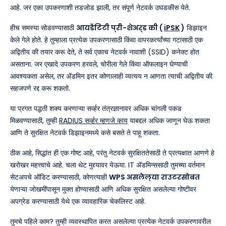
आहे. जर एका उपकरणाशी तडजोड झाली, तर संपूर्ण नेटवर्क उघडकीस येते.
हीच समस्या सोडवण्यासाठी
आयडेंटिटी प्री-शेअर्ड की (
iPSK
)
डिझाइन
केले गेले होते. हे तुम्हाला प्रत्येक उपकरणासाठी किंवा वापरकर्त्यांच्या गटासाठी एक
अद्वितीय की तयार करू देते, ते सर्व एकाच नेटवर्क नावाशी (SSID) कनेक्ट होत
असताना. जर एखादे उपकरण हरवले, चोरीला गेले किंवा ऑफलाइन घेण्याची
आवश्यकता असेल, तर ॲडमिन इतर कोणालाही व्यत्यय न आणता त्याची अद्वितीय की
सहजपणे रद्द करू शकतो.
या प्रगत पद्धती शक्य करणाऱ्या सर्व्हर तंत्रज्ञानावर अधिक चांगली पकड
मिळवण्यासाठी, तुम्ही
RADIUS सर्व्हर म्हणजे काय
याबद्दल अधिक जाणून घेऊ शकता
आणि ते सुरक्षित नेटवर्क डिझाइनमध्ये कसे बसते ते पाहू शकता.
ठीक आहे, सिद्धांत ही एक गोष्ट आहे, परंतु नेटवर्क सुरक्षिततेसाठी ते प्रत्यक्षात आणणे हे
खरोखर महत्त्वाचे आहे. चला थेट मुद्द्यावर येऊया. IT ॲडमिन्ससाठी तुमच्या वर्तमान
सेटअपचे ऑडिट करण्यासाठी, कोणत्याही
WPS असलेल्या राउटरसोबत
येणाऱ्या जोखमींपासून मुक्त होण्यासाठी आणि अधिक सुरक्षित असलेल्या गोष्टीवर
अपग्रेड करण्यासाठी येथे एक व्यावहारिक चेकलिस्ट आहे.
तुमचे पहिले काम? तुम्ही व्यवस्थापित करत असलेल्या प्रत्येक नेटवर्क उपकरणावरील