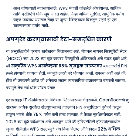
आज कोणत्याही व्यवसायासाठी, WPS भंगाशी जोडलेले ऑपरेशनल, आर्थिक
आणि प्रतिष्ठेचे धोके खूप जास्त आहेत. जेव्हा अधिक सुरक्षित, आधुनिक पर्याय
सहज उपलब्ध असतात तेव्हा या जुन्या वैशिष्ट्याला चिकटून राहणे हा एक
शहाणपणाचा पर्याय नाही.
अपग्रेड करण्यासाठी डेटा-समर्थित कारणे
या असुरक्षिततेचे प्रमाण खरोखरच चिंताजनक आहे. नॅशनल सायबर सिक्युरिटी सेंटर
(NCSC) च्या 2023 च्या यूके सायबर सिक्युरिटी ऑडिटमध्ये असे उघड झाले आहे
की
सक्रिय WPS असलेल्या 68% ग्राहक राउटरवर
ब्रूट-फोर्स PIN
हल्ले होण्याची शक्यता होती, ज्यामुळे लाखो घरे धोक्यात आली. समस्या अशी आहे की,
हीच ती उपकरणे आहेत जी अनेकदा लहान व्यावसायिक वातावरणात वापरली जातात,
ज्यामुळे तेच सर्व धोके सोबत येतात.
एंटरप्राइझ IT ॲडमिन्ससाठी, विशेषतः रिटेलसारख्या क्षेत्रांमध्ये,
OpenRoaming
सारख्या अधिक सुरक्षित सोल्यूशन्सकडे वळल्याने PIN असुरक्षितता पूर्णपणे काढून
टाकून भंगाचे धोके
75%
पर्यंत कमी होऊ शकतात. हे केवळ सुरक्षिततेबद्दल नाही.
2026 च्या यूके सर्वेक्षणात असे आढळून आले की हॉस्पिटॅलिटी हॉटस्पॉट्समधील
जुन्या-शैलीतील WPS राउटरमुळे संथ किंवा क्लिष्ट लॉगिनबद्दल
22% अधिक