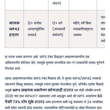
अंदाज)
प्रचंड
मानक
12+ वर्णांचा
12+ वर्ण
महिने, वर्षे किंवा
संगणक
WPA2
अल्फान्यूमेरिक
(अब्जावधी
व्यावहारिकदृष्ट्या
शक्ती 
हल्ला
पासवर्ड
संयोजने)
अशक्य
वेळ आ
आहे.
हा फरक थक्क करणारा आहे. WPS PIN डिझाइन आक्रमणकर्त्यांना एक
अविश्वसनीय शॉर्टकट देते, ज्यामुळे तुमच्या वास्तविक Wi-Fi पासवर्डची ताकद पूर्णपणे
निरर्थक ठरते.
एकदा आक्रमणकर्त्याला WPS PIN मिळाला की, ते तुमचा WPA/WPA2 पासवर्ड
सहजपणे मिळवू शकतात, ज्यामुळे त्यांना तुमच्या नेटवर्कवर पूर्ण, अनिर्बंध प्रवेश मिळतो.
यामुळे
WPS सक्षम असलेला कोणताही राउटर
एक मोठी जोखीम बनतो.
2026 च्या एका Which? अहवालात असे आढळून आले की WPS असलेल्या
50
पैकी 73% टॉप यूके राउटर
अशा हल्ल्यांना बळी पडू शकतात जे 24 तासांपेक्षा
कमी वेळेत यशस्वी होऊ शकतात. व्यावसायिक सेटिंग्जमध्येही हा धोका तितकाच खरा