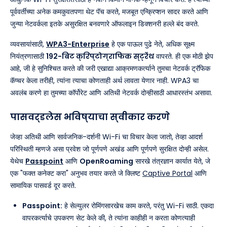
पूर्ववर्तीच्या अनेक कमकुवतपणा थेट पॅच करते, मजबूत एन्क्रिप्शन सादर करते आणि
जुन्या नेटवर्कला इतके असुरक्षित बनवणारे ऑफलाइन डिक्शनरी हल्ले बंद करते.
व्यवसायांसाठी,
WPA3-Enterprise
हे एक पाऊल पुढे नेते, अधिक सूक्ष्म
नियंत्रणासाठी
192-बिट क्रिप्टोग्राफिक स्ट्रेंथ
वापरते. ही एक मोठी झेप
आहे, जी हे सुनिश्चित करते की जरी एखाद्या आक्रमणकर्त्याने तुमचा नेटवर्क ट्रॅफिक
कॅप्चर केला तरीही, त्यांना त्याचा कोणताही अर्थ लावता येणार नाही. WPA3 चा
अवलंब करणे हा तुमच्या कॉर्पोरेट आणि अतिथी नेटवर्क दोन्हीसाठी आधारस्तंभ असावा.
पासवर्डलेस भविष्याचा स्वीकार करणे
जेव्हा अतिथी आणि सार्वजनिक-दर्शनी Wi-Fi चा विचार केला जातो, तेव्हा आदर्श
परिस्थिती म्हणजे असा प्रवेश जो पूर्णपणे अखंड आणि पूर्णपणे सुरक्षित दोन्ही असेल.
येथेच
Passpoint
आणि
OpenRoaming
सारखे तंत्रज्ञान कार्यात येते, जे
एक "फक्त कनेक्ट करा" अनुभव तयार करते जे क्लिष्ट
Captive Portal
आणि
सामायिक पासवर्ड दूर करते.
Passpoint:
हे सेल्युलर रोमिंगसारखेच काम करते, परंतु Wi-Fi साठी. एकदा
वापरकर्त्याचे उपकरण सेट केले की, ते त्यांना काहीही न करता कोणत्याही