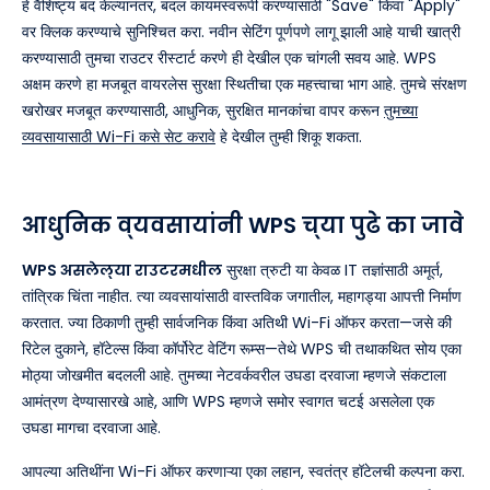
हे वैशिष्ट्य बंद केल्यानंतर, बदल कायमस्वरूपी करण्यासाठी "Save" किंवा "Apply"
वर क्लिक करण्याचे सुनिश्चित करा. नवीन सेटिंग पूर्णपणे लागू झाली आहे याची खात्री
करण्यासाठी तुमचा राउटर रीस्टार्ट करणे ही देखील एक चांगली सवय आहे. WPS
अक्षम करणे हा मजबूत वायरलेस सुरक्षा स्थितीचा एक महत्त्वाचा भाग आहे. तुमचे संरक्षण
खरोखर मजबूत करण्यासाठी, आधुनिक, सुरक्षित मानकांचा वापर करून
तुमच्या
व्यवसायासाठी Wi-Fi कसे सेट करावे
हे देखील तुम्ही शिकू शकता.
आधुनिक व्यवसायांनी WPS च्या पुढे का जावे
WPS असलेल्या राउटरमधील
सुरक्षा त्रुटी या केवळ IT तज्ञांसाठी अमूर्त,
तांत्रिक चिंता नाहीत. त्या व्यवसायांसाठी वास्तविक जगातील, महागड्या आपत्ती निर्माण
करतात. ज्या ठिकाणी तुम्ही सार्वजनिक किंवा अतिथी Wi-Fi ऑफर करता—जसे की
रिटेल दुकाने, हॉटेल्स किंवा कॉर्पोरेट वेटिंग रूम्स—तेथे WPS ची तथाकथित सोय एका
मोठ्या जोखमीत बदलली आहे. तुमच्या नेटवर्कवरील उघडा दरवाजा म्हणजे संकटाला
आमंत्रण देण्यासारखे आहे, आणि WPS म्हणजे समोर स्वागत चटई असलेला एक
उघडा मागचा दरवाजा आहे.
आपल्या अतिथींना Wi-Fi ऑफर करणाऱ्या एका लहान, स्वतंत्र हॉटेलची कल्पना करा.