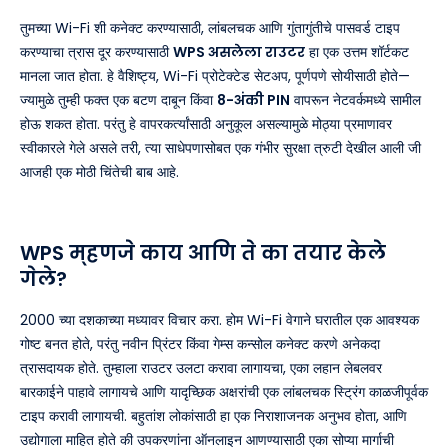
तुमच्या Wi-Fi शी कनेक्ट करण्यासाठी, लांबलचक आणि गुंतागुंतीचे पासवर्ड टाइप
करण्याचा त्रास दूर करण्यासाठी
WPS असलेला राउटर
हा एक उत्तम शॉर्टकट
मानला जात होता. हे वैशिष्ट्य, Wi-Fi प्रोटेक्टेड सेटअप, पूर्णपणे सोयीसाठी होते—
ज्यामुळे तुम्ही फक्त एक बटण दाबून किंवा
8-अंकी PIN
वापरून नेटवर्कमध्ये सामील
होऊ शकत होता. परंतु हे वापरकर्त्यांसाठी अनुकूल असल्यामुळे मोठ्या प्रमाणावर
स्वीकारले गेले असले तरी, त्या साधेपणासोबत एक गंभीर सुरक्षा त्रुटी देखील आली जी
आजही एक मोठी चिंतेची बाब आहे.
WPS म्हणजे काय आणि ते का तयार केले
गेले?
2000 च्या दशकाच्या मध्यावर विचार करा. होम Wi-Fi वेगाने घरातील एक आवश्यक
गोष्ट बनत होते, परंतु नवीन प्रिंटर किंवा गेम्स कन्सोल कनेक्ट करणे अनेकदा
त्रासदायक होते. तुम्हाला राउटर उलटा करावा लागायचा, एका लहान लेबलवर
बारकाईने पाहावे लागायचे आणि यादृच्छिक अक्षरांची एक लांबलचक स्ट्रिंग काळजीपूर्वक
टाइप करावी लागायची. बहुतांश लोकांसाठी हा एक निराशाजनक अनुभव होता, आणि
उद्योगाला माहित होते की उपकरणांना ऑनलाइन आणण्यासाठी एका सोप्या मार्गाची