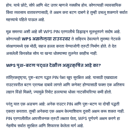
होय. याचे छोटे, सोपे आणि थेट उत्तर म्हणजे नक्कीच होय. कोणत्याही व्यावसायिक
किंवा व्यवसाय वातावरणासाठी, ते अक्षम करा बटण दाबणे हे तुम्ही उचलू शकणारे सर्वात
महत्त्वाचे पहिले पाऊल आहे.
मूळ समस्या अशी आहे की WPS PIN प्रणालीचे डिझाइन मूलभूतपणे सदोष आहे.
कोणत्याही
WPS असलेल्या राउटरवर
ते सक्रिय ठेवल्याने तुमच्या नेटवर्क
संरक्षणामध्ये एक मोठी, सहज हल्ला करता येण्याजोगी त्रुटी निर्माण होते. ते देत
असलेली किरकोळ सोय या खऱ्या धोक्याच्या तुलनेत काहीच नाही.
WPS पुश-बटण पद्धत देखील असुरक्षित आहे का?
तांत्रिकदृष्ट्या, पुश-बटण पद्धत PIN पेक्षा खूप सुरक्षित आहे. यासाठी एखाद्याला
राउटरवरील बटण प्रत्यक्ष दाबावे लागते आणि कनेक्ट होण्यासाठी फक्त एक अतिशय
लहान विंडो मिळते, ज्यामुळे रिमोट हल्ल्याचा धोका नाटकीयरित्या कमी होतो.
परंतु यात एक अडचण आहे: अनेक राउटर PIN आणि पुश-बटण या दोन्ही पद्धती
एकत्र करतात. तुम्ही अनेकदा एक अक्षम केल्याशिवाय दुसरी अक्षम करू शकत नाही.
PIN प्रणालीतील आपत्तीजनक त्रुटी लक्षात घेता, WPS पूर्णपणे अक्षम करणे हा
नेहमीच सर्वात सुरक्षित आणि शिफारस केलेला मार्ग आहे.