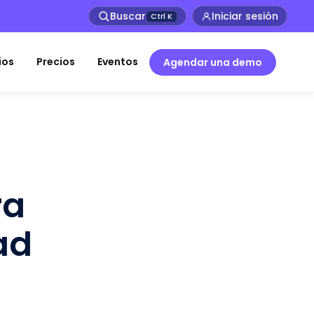
Buscar
Iniciar sesión
Ctrl
K
ios
Precios
Eventos
Agendar una demo
ra
ad