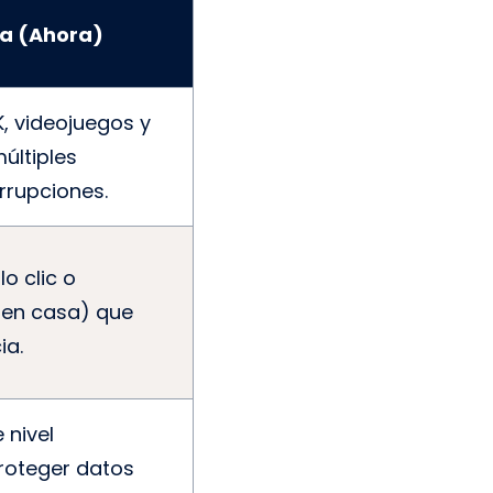
a (Ahora)
, videojuegos y
últiples
errupciones.
o clic o
en casa) que
ia.
 nivel
roteger datos