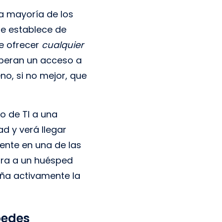
la mayoría de los
que establece de
te ofrecer
cualquier
speran un acceso a
no, si no mejor, que
o de TI a una
ad y verá llegar
mente en una de las
tra a un huésped
aña activamente la
pedes