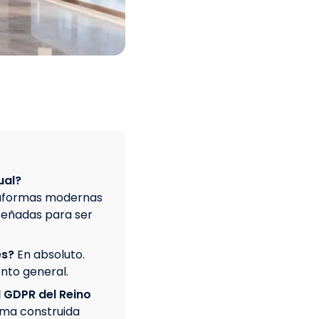
ual?
ataformas modernas
señadas para ser
es?
En absoluto.
nto general.
l GDPR del Reino
rma construida