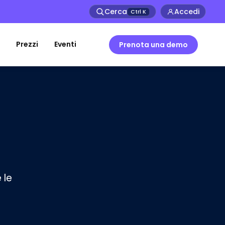
Cerca
Accedi
Ctrl
K
Prezzi
Eventi
Prenota una demo
 le