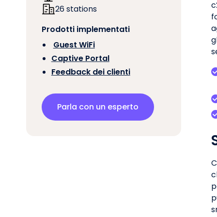
c
26 stations
f
a
Prodotti implementati
g
‍
Guest WiFi
s
Captive Portal
Feedback dei clienti
Parla con un esperto
C
c
p
p
s