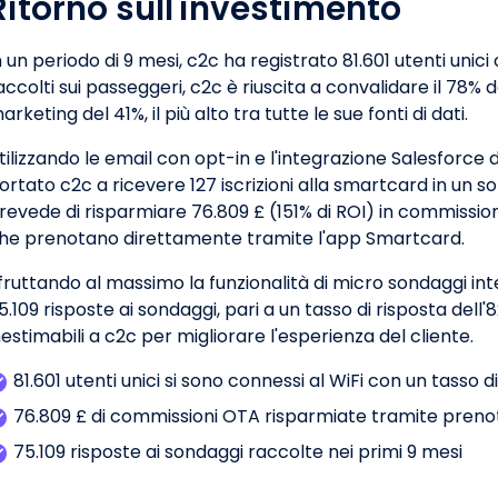
Ritorno sull'investimento
n un periodo di 9 mesi, c2c ha registrato 81.601 utenti unici
accolti sui passeggeri, c2c è riuscita a convalidare il 78% d
arketing del 41%, il più alto tra tutte le sue fonti di dati.
tilizzando le email con opt-in e l'integrazione Salesforce di
ortato c2c a ricevere 127 iscrizioni alla smartcard in un s
revede di risparmiare 76.809 £ (151% di ROI) in commissioni
he prenotano direttamente tramite l'app Smartcard.
fruttando al massimo la funzionalità di micro sondaggi int
5.109 risposte ai sondaggi, pari a un tasso di risposta dell
nestimabili a c2c per migliorare l'esperienza del cliente.
81.601 utenti unici si sono connessi al WiFi con un tasso d
76.809 £ di commissioni OTA risparmiate tramite prenot
75.109 risposte ai sondaggi raccolte nei primi 9 mesi