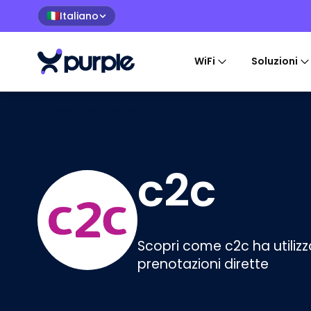
Italiano
🇮🇹
WiFi
Soluzioni
Home
>
Case studies
>
c2c
c2c
Scopri come c2c ha utilizza
prenotazioni dirette