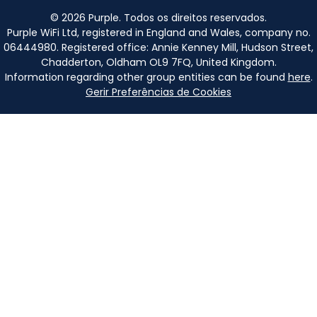
©
2026
Purple. Todos os direitos reservados.
Purple WiFi Ltd, registered in England and Wales, company no.
06444980. Registered office: Annie Kenney Mill, Hudson Street,
Chadderton, Oldham OL9 7FQ, United Kingdom.
Information regarding other group entities can be found
here
.
Gerir Preferências de Cookies