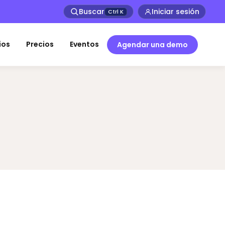
Buscar
Iniciar sesión
Ctrl
K
ios
Precios
Eventos
Agendar una demo