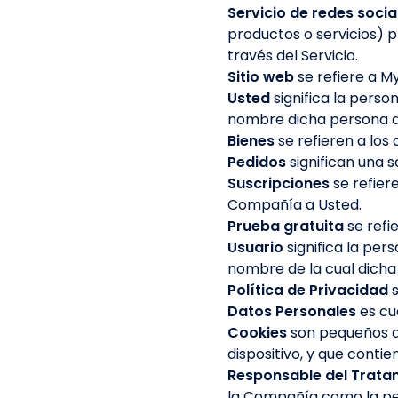
Servicio de redes socia
productos o servicios) 
través del Servicio.
Sitio web
se refiere a 
Usted
significa la perso
nombre dicha persona acc
Bienes
se refieren a los 
Pedidos
significan una 
Suscripciones
se refier
Compañía a Usted.
Prueba gratuita
se refi
Usuario
significa la per
nombre de la cual dicha 
Política de Privacidad
Datos Personales
es cu
Cookies
son pequeños ar
dispositivo, y que contie
Responsable del Trata
la Compañía como la per