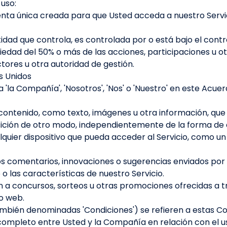
uso:
uenta única creada para que Usted acceda a nuestro Servi
ntidad que controla, es controlada por o está bajo el con
ropiedad del 50% o más de las acciones, participaciones u 
ctores u otra autoridad de gestión.
os Unidos
'la Compañía', 'Nosotros', 'Nos' o 'Nuestro' en este Acu
l contenido, como texto, imágenes u otra información, que
sición de otro modo, independientemente de la forma de 
alquier dispositivo que pueda acceder al Servicio, como u
los comentarios, innovaciones o sugerencias enviados por
 o las características de nuestro Servicio.
n a concursos, sorteos u otras promociones ofrecidas a tr
io web.
mbién denominadas 'Condiciones') se refieren a estas Co
ompleto entre Usted y la Compañía en relación con el uso