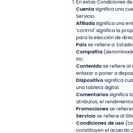
En estas Condiciones de 
Cuenta
significa una c
Servicio.
Afiliada
significa una e
'control' significa la p
para la elección de dire
País
se refiere a: Estad
Compañía
(denominada 
Inc.
Contenido
se refiere a
enlazar o poner a dispo
Dispositivo
significa cu
una tableta digital.
Comentarios
significa 
atributos, el rendimiento
Promociones
se refiere
Servicio
se refiere al Sit
Condiciones de uso
(ta
constituyen el acuerdo c