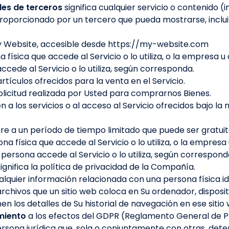
les de terceros
significa cualquier servicio o contenido (
proporcionado por un tercero que pueda mostrarse, inclui
My Website, accesible desde https://my-website.com
na física que accede al Servicio o lo utiliza, o la empresa u
ede al Servicio o lo utiliza, según corresponda.
artículos ofrecidos para la venta en el Servicio.
solicitud realizada por Usted para comprarnos Bienes.
en a los servicios o al acceso al Servicio ofrecidos bajo la
ere a un período de tiempo limitado que puede ser gratuito
sona física que accede al Servicio o lo utiliza, o la empresa
persona accede al Servicio o lo utiliza, según correspond
significa la política de privacidad de la Compañía.
alquier información relacionada con una persona física ide
chivos que un sitio web coloca en Su ordenador, dispositi
nen los detalles de Su historial de navegación en ese siti
miento
a los efectos del GDPR (Reglamento General de Pr
sona jurídica que, sola o conjuntamente con otras, deter