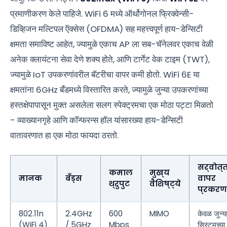
प्रमाणीकरण केले पाहिजे. WiFi 6 मध्ये ऑर्थोगोनल फ्रिक्वेन्सी-
डिव्हिजन मल्टिपल ऍक्सेस (OFDMA) सह महत्त्वपूर्ण हाय-डेन्सिटी
क्षमता समाविष्ट आहेत, ज्यामुळे एकाच AP ला सब-चॅनेलवर एकाच वेळी
अनेक क्लायंटना सेवा देणे शक्य होते, आणि टार्गेट वेक टाइम (TWT),
ज्यामुळे IoT उपकरणांवरील बॅटरीचा वापर कमी होतो. WiFi 6E या
क्षमतांना 6GHz बँडमध्ये विस्तारित करते, ज्यामुळे जुन्या उपकरणांच्या
हस्तक्षेपापासून मुक्त असलेला सलग स्पेक्ट्रमचा एक मोठा पट्टा मिळतो
- व्याख्यानगृहे आणि कॉन्फरन्स हॉल यांसारख्या हाय-डेन्सिटी
वातावरणात हा एक मोठा फायदा ठरतो.
सर्वोत्
कमाल
मुख्य
मानक
बँड्स
वापर
थ्रुपुट
वैशिष्ट्ये
प्रकरण
802.11n
2.4GHz
600
MIMO
केवळ जुन्य
(WiFi 4)
/ 5GHz
Mbps
सिस्टमच्या