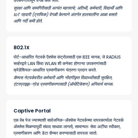
उपकरणांपासून वेगळे केले जाते.
सुरक्षा आणि कामगिरीसाठी अत्यंत महत्त्वाचे; अतिथी, कर्मचारी, विद्यार्थी आणि
IoT रहदारी (ट्राफिक) वेगळी केल्याने अंतर्गत हालचालींना आळा बसतो
आणि गर्दी कमी होते.
802.1X
पोर्ट-आधारित नेटवर्क ऍक्सेस कंट्रोलसाठी एक IEEE मानक, जे RADIUS
सर्व्हरद्वारे LAN किंवा WLAN शी कनेक्ट होणाऱ्या उपकरणांसाठी
क्रेडेंशियल-आधारित प्रमाणीकरण यंत्रणा प्रदान करते.
कॅम्पस नेटवर्कवरील कर्मचारी आणि नोंदणीकृत विद्यार्थ्यांसाठी सुरक्षित,
एंटरप्राइझ-ग्रेड प्रमाणीकरणासाठी (ऑथेंटिकेशन) अनिवार्य मानक.
Captive Portal
एक वेब पेज ज्याच्याशी सार्वजनिक-ॲक्सेस नेटवर्कच्या वापरकर्त्याला नेटवर्क
ॲक्सेस मिळण्यापूर्वी संवाद साधावा लागतो, सामान्यतः सेवा अटींचा स्वीकार,
प्रमाणीकरण आणि डेटा कॅप्चर करण्यासाठी वापरला जातो.