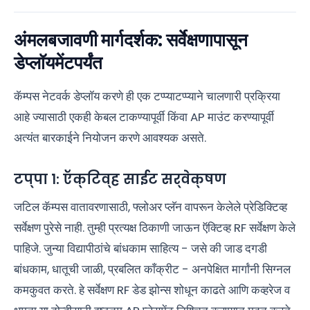
अंमलबजावणी मार्गदर्शक: सर्वेक्षणापासून
डेप्लॉयमेंटपर्यंत
कॅम्पस नेटवर्क डेप्लॉय करणे ही एक टप्प्याटप्प्याने चालणारी प्रक्रिया
आहे ज्यासाठी एकही केबल टाकण्यापूर्वी किंवा AP माउंट करण्यापूर्वी
अत्यंत बारकाईने नियोजन करणे आवश्यक असते.
टप्पा १: ऍक्टिव्ह साईट सर्वेक्षण
जटिल कॅम्पस वातावरणासाठी, फ्लोअर प्लॅन वापरून केलेले प्रेडिक्टिव्ह
सर्वेक्षण पुरेसे नाही. तुम्ही प्रत्यक्ष ठिकाणी जाऊन ऍक्टिव्ह RF सर्वेक्षण केले
पाहिजे. जुन्या विद्यापीठांचे बांधकाम साहित्य - जसे की जाड दगडी
बांधकाम, धातूची जाळी, प्रबलित काँक्रीट - अनपेक्षित मार्गांनी सिग्नल
कमकुवत करते. हे सर्वेक्षण RF डेड झोन्स शोधून काढते आणि कव्हरेज व