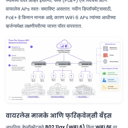
ज्यामध्ये पॉवर ओव्हर इथरनेट प्लस (PoE+) एज स्विचेस आणि
वायरलेस APs स्वतः समाविष्ट असतात. नवीन डिप्लॉयमेंट्ससाठी,
PoE+ हे किमान मानक आहे, कारण WiFi 6 APs त्यांच्या आधीच्या
व्हर्जन्सपेक्षा लक्षणीयरीत्या जास्त पॉवर वापरतात.
वायरलेस मानके आणि फ्रिक्वेन्सी बँड्स
आधुनिक डेप्लॉयमेंट्सने
802.11ax (WiFi 6)
किंवा
WiFi 6E
वर