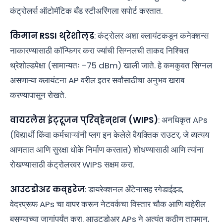
कंट्रोलर्स ऑटोमॅटिक बँड स्टीअरिंगला सपोर्ट करतात.
किमान RSSI थ्रेशोल्ड
: कंट्रोलर अशा क्लायंटकडून कनेक्शन्स
नाकारण्यासाठी कॉन्फिगर करा ज्यांची सिग्नलची ताकद निश्चित
थ्रेशोल्डपेक्षा (सामान्यतः -75 dBm) खाली जाते. हे कमकुवत सिग्नल
असणाऱ्या क्लायंटना AP वरील इतर सर्वांसाठीचा अनुभव खराब
करण्यापासून रोखते.
वायरलेस इंट्रूजन प्रिव्हेन्शन (WIPS)
: अनधिकृत APs
(विद्यार्थी किंवा कर्मचाऱ्यांनी प्लग इन केलेले वैयक्तिक राउटर, जे व्यत्यय
आणतात आणि सुरक्षा धोके निर्माण करतात) शोधण्यासाठी आणि त्यांना
रोखण्यासाठी कंट्रोलरवर WIPS सक्षम करा.
आउटडोअर कव्हरेज
: डायरेक्शनल अँटेनासह रगेडाईझ्ड,
वेदरप्रूफ APs चा वापर करून नेटवर्कचा विस्तार चौक आणि बाहेरील
बसण्याच्या जागांपर्यंत करा. आउटडोअर APs ने अत्यंत कठीण तापमान,