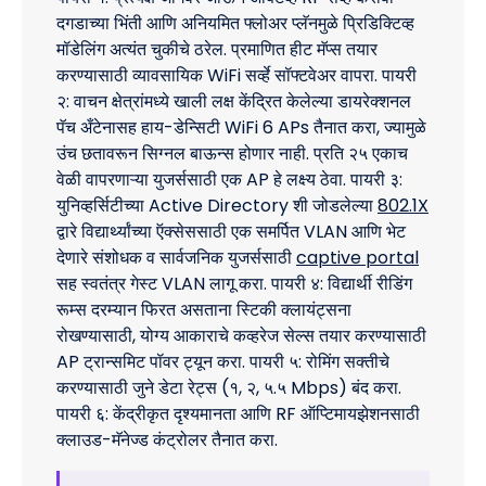
दगडाच्या भिंती आणि अनियमित फ्लोअर प्लॅनमुळे प्रिडिक्टिव्ह
मॉडेलिंग अत्यंत चुकीचे ठरेल. प्रमाणित हीट मॅप्स तयार
करण्यासाठी व्यावसायिक WiFi सर्व्हे सॉफ्टवेअर वापरा. पायरी
२: वाचन क्षेत्रांमध्ये खाली लक्ष केंद्रित केलेल्या डायरेक्शनल
पॅच अँटेनासह हाय-डेन्सिटी WiFi 6 APs तैनात करा, ज्यामुळे
उंच छतावरून सिग्नल बाऊन्स होणार नाही. प्रति २५ एकाच
वेळी वापरणाऱ्या युजर्ससाठी एक AP हे लक्ष्य ठेवा. पायरी ३:
युनिव्हर्सिटीच्या Active Directory शी जोडलेल्या
802.1X
द्वारे विद्यार्थ्यांच्या ऍक्सेससाठी एक समर्पित VLAN आणि भेट
देणारे संशोधक व सार्वजनिक युजर्ससाठी
captive portal
सह स्वतंत्र गेस्ट VLAN लागू करा. पायरी ४: विद्यार्थी रीडिंग
रूम्स दरम्यान फिरत असताना स्टिकी क्लायंट्सना
रोखण्यासाठी, योग्य आकाराचे कव्हरेज सेल्स तयार करण्यासाठी
AP ट्रान्समिट पॉवर ट्यून करा. पायरी ५: रोमिंग सक्तीचे
करण्यासाठी जुने डेटा रेट्स (१, २, ५.५ Mbps) बंद करा.
पायरी ६: केंद्रीकृत दृश्यमानता आणि RF ऑप्टिमायझेशनसाठी
क्लाउड-मॅनेज्ड कंट्रोलर तैनात करा.