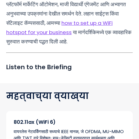
प्लॅटफॉर्म मार्केटिंग ऑटोमेशन, माजी विद्यार्थी एंगेजमेंट आणि अभ्यागत
अनुभवाच्या उपक्रमांना देखील समर्थन देते. लहान साईट्स किंवा
सॅटेलाइट कॅम्पससाठी, आमच्या
how to set up a WiFi
hotspot for your business
या मार्गदर्शिकेमध्ये एक व्यावहारिक
सुरुवात करण्याची पद्धत दिली आहे.
Listen to the Briefing
महत्वाच्या व्याख्या
802.11ax (WiFi 6)
वायरलेस नेटवर्किंगसाठी सध्याचे IEEE मानक, जे OFDMA, MU-MIMO
आणि TWT द्वारे विशेषतः हाय-डेन्सिटी वातावरणात कार्यक्षमता आणि