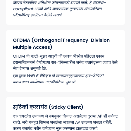
कॅम्पस नेटवर्कवर अतिथींना जोडण्यासाठी वापरले जाते; हे GDPR-
compliant असावे आणि व्यावसायिक मूल्यासाठी ॲनालिटिक्स
प्लॅटफॉर्मसह एकत्रित केलेले असावे.
OFDMA (Orthogonal Frequency-Division
Multiple Access)
OFDM ची मल्टी-युझर आवृत्ती जी एकाच ॲक्सेस पॉइंटला एकाच
ट्रान्समिशनमध्ये वेगवेगळ्या सब-चॅनेल्सवरील अनेक क्लायंट्सना एकाच वेळी
सेवा देण्यास अनुमती देते.
एक मुख्य WiFi 6 वैशिष्ट्य जे व्याख्यानगृहासारख्या हाय-डेन्सिटी
वातावरणात कार्यक्षमता नाटकीयरित्या सुधारते.
स्टिकी क्लायंट (Sticky Client)
एक वायरलेस उपकरण जे कमकुवत सिग्नल असलेल्या दूरच्या AP शी कनेक्ट
राहते, जरी मजबूत सिग्नल असलेला जवळचा AP उपलब्ध असला तरीही,
कारण क्लायंट नवीन कनेक्शन सुरू करण्यास टाळाटाळ करतो.