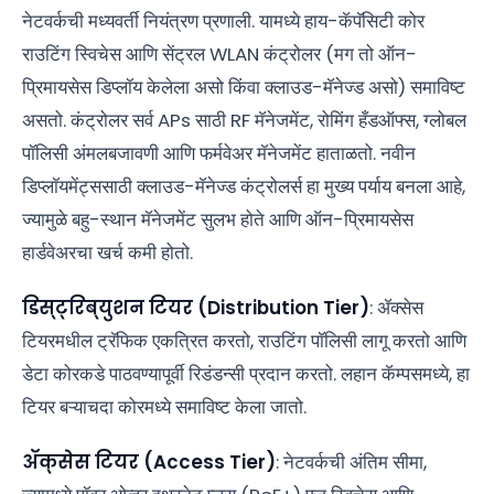
नेटवर्कची मध्यवर्ती नियंत्रण प्रणाली. यामध्ये हाय-कॅपॅसिटी कोर
राउटिंग स्विचेस आणि सेंट्रल WLAN कंट्रोलर (मग तो ऑन-
प्रिमायसेस डिप्लॉय केलेला असो किंवा क्लाउड-मॅनेज्ड असो) समाविष्ट
असतो. कंट्रोलर सर्व APs साठी RF मॅनेजमेंट, रोमिंग हँडऑफ्स, ग्लोबल
पॉलिसी अंमलबजावणी आणि फर्मवेअर मॅनेजमेंट हाताळतो. नवीन
डिप्लॉयमेंट्ससाठी क्लाउड-मॅनेज्ड कंट्रोलर्स हा मुख्य पर्याय बनला आहे,
ज्यामुळे बहु-स्थान मॅनेजमेंट सुलभ होते आणि ऑन-प्रिमायसेस
हार्डवेअरचा खर्च कमी होतो.
डिस्ट्रिब्युशन टियर (Distribution Tier)
: ॲक्सेस
टियरमधील ट्रॅफिक एकत्रित करतो, राउटिंग पॉलिसी लागू करतो आणि
डेटा कोरकडे पाठवण्यापूर्वी रिडंडन्सी प्रदान करतो. लहान कॅम्पसमध्ये, हा
टियर बऱ्याचदा कोरमध्ये समाविष्ट केला जातो.
ॲक्सेस टियर (Access Tier)
: नेटवर्कची अंतिम सीमा,