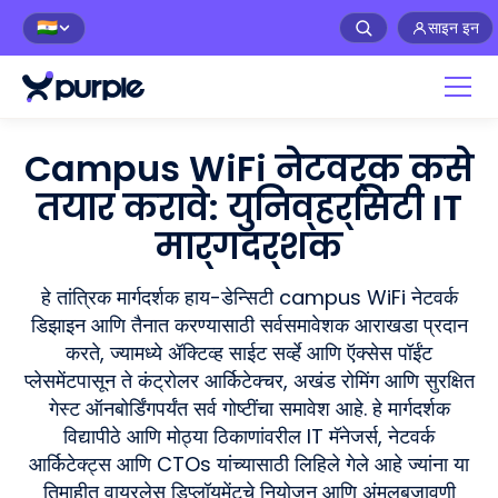
साइन इन
🇮🇳
Campus WiFi नेटवर्क कसे
तयार करावे: युनिव्हर्सिटी IT
मार्गदर्शक
हे तांत्रिक मार्गदर्शक हाय-डेन्सिटी campus WiFi नेटवर्क
डिझाइन आणि तैनात करण्यासाठी सर्वसमावेशक आराखडा प्रदान
करते, ज्यामध्ये ॲक्टिव्ह साईट सर्व्हे आणि ऍक्सेस पॉईंट
प्लेसमेंटपासून ते कंट्रोलर आर्किटेक्चर, अखंड रोमिंग आणि सुरक्षित
गेस्ट ऑनबोर्डिंगपर्यंत सर्व गोष्टींचा समावेश आहे. हे मार्गदर्शक
विद्यापीठे आणि मोठ्या ठिकाणांवरील IT मॅनेजर्स, नेटवर्क
आर्किटेक्ट्स आणि CTOs यांच्यासाठी लिहिले गेले आहे ज्यांना या
तिमाहीत वायरलेस डिप्लॉयमेंटचे नियोजन आणि अंमलबजावणी