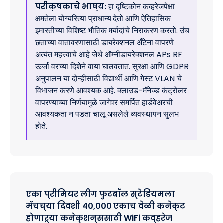
परीक्षकाचे भाष्य:
हा दृष्टिकोन कव्हरेजपेक्षा
क्षमतेला योग्यरित्या प्राधान्य देतो आणि ऐतिहासिक
इमारतीच्या विशिष्ट भौतिक मर्यादांचे निराकरण करतो. उंच
छताच्या वातावरणासाठी डायरेक्शनल अँटेना वापरणे
अत्यंत महत्त्वाचे आहे जेथे ऑम्नीडायरेक्शनल APs RF
ऊर्जा वरच्या दिशेने वाया घालवतात. सुरक्षा आणि GDPR
अनुपालन या दोन्हीसाठी विद्यार्थी आणि गेस्ट VLAN चे
विभाजन करणे आवश्यक आहे. क्लाउड-मॅनेज्ड कंट्रोलर
वापरण्याच्या निर्णयामुळे जागेवर समर्पित हार्डवेअरची
आवश्यकता न पडता चालू असलेले व्यवस्थापन सुलभ
होते.
एका प्रीमियर लीग फुटबॉल स्टेडियमला
मॅचच्या दिवशी ४०,००० एकाच वेळी कनेक्ट
होणाऱ्या कनेक्शन्ससाठी WiFi कव्हरेज