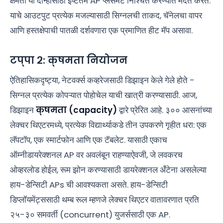
क्षमता या दोन्हीसाठी इष्टतम AP प्लेसमेंट निश्चित करण्यात मदत करते.
याचे आउटपुट प्रत्येक मजल्यासाठी सिग्नलची ताकद, चॅनेलचा वापर
आणि हस्तक्षेपाची पातळी दर्शवणारा एक प्रमाणित हीट मॅप असावा.
टप्पा २: क्षमता नियोजन
ऐतिहासिकदृष्ट्या, नेटवर्क्स कव्हरेजसाठी डिझाइन केले गेले होते -
सिग्नल प्रत्येक कोपऱ्यात पोहोचेल याची खात्री करण्यासाठी. आज,
डिझाइन
क्षमता (capacity)
द्वारे प्रेरित आहे. ३०० आसनांच्या
लेक्चर थिएटरमध्ये, प्रत्येक विद्यार्थ्याकडे तीन उपकरणे गृहीत धरा: एक
लॅपटॉप, एक स्मार्टफोन आणि एक टॅबलेट. यासाठी एकाच
ऑम्नीडायरेक्शनल AP वर अवलंबून राहण्याऐवजी, जे लवकरच
ओव्हरलोड होईल, रूम झोन करण्यासाठी डायरेक्शनल अँटेना असलेल्या
हाय-डेन्सिटी APs ची आवश्यकता असते. हाय-डेन्सिटी
डिप्लॉयमेंट्ससाठी थम्ब रूल म्हणजे लेक्चर थिएटर वातावरणात प्रति
२५-३० समवर्ती (concurrent) युजर्ससाठी एक AP.