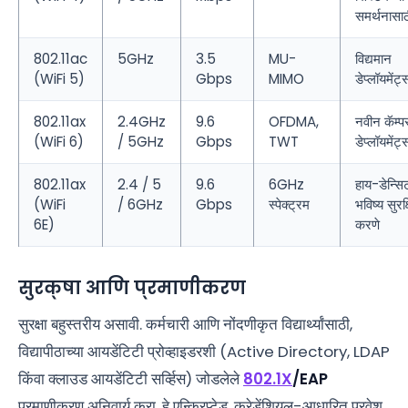
समर्थनासा
802.11ac
5GHz
3.5
MU-
विद्यमान
(WiFi 5)
Gbps
MIMO
डेप्लॉयमेंट्
802.11ax
2.4GHz
9.6
OFDMA,
नवीन कॅम्
(WiFi 6)
/ 5GHz
Gbps
TWT
डेप्लॉयमेंट्
802.11ax
2.4 / 5
9.6
6GHz
हाय-डेन्सिट
(WiFi
/ 6GHz
Gbps
स्पेक्ट्रम
भविष्य सुरक्
6E)
करणे
सुरक्षा आणि प्रमाणीकरण
सुरक्षा बहुस्तरीय असावी. कर्मचारी आणि नोंदणीकृत विद्यार्थ्यांसाठी,
विद्यापीठाच्या आयडेंटिटी प्रोव्हाइडरशी (Active Directory, LDAP
किंवा क्लाउड आयडेंटिटी सर्व्हिस) जोडलेले
802.1X
/EAP
प्रमाणीकरण अनिवार्य करा. हे एन्क्रिप्टेड, क्रेडेंशियल-आधारित प्रवेश