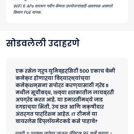
WiFi 6 APs वापरून नवीन कॅम्पस उपयोजनांसाठी आवश्यक असणारे
किमान PoE मानक.
सोडवलेली उदाहरणे
एक रसेल ग्रुप युनिव्हर्सिटी ५०० एकाच वेळी
कनेक्ट होणाऱ्या विद्यार्थ्यांच्या
कनेक्शन्सना सपोर्ट करण्यासाठी ग्रेड II
मधील सूचीबद्ध, १९व्या शतकातील लायब्ररी
अपग्रेड करत आहे. या इमारतीमध्ये जाड
दगडाच्या भिंती, उंच छत आणि नक्षीदार
अंतर्गत पार्टिशन आहेत. IT टीमने या
वायरलेस डिप्लॉयमेंटकडे कसे पाहावे?
पायरी १: प्रत्यक्ष जागेवर जाऊन ॲक्टिव्ह RF सर्व्हे करावा -