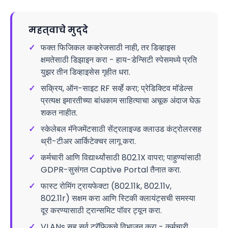
महत्वाचे मुद्दे
✓
फक्त फिजिकल कव्हरेजसाठी नाही, तर डिव्हाइस
क्षमतेसाठी डिझाइन करा - हाय-डेन्सिटी स्पेसमध्ये प्रति
युझर तीन डिव्हाइसेस गृहीत धरा.
✓
सक्रिय, ऑन-साइट RF सर्व्हे करा; प्रेडिक्टिव मॉडेल्स
प्रत्यक्ष इमारतीच्या बांधकाम साहित्याचा अचूक अंदाज घेऊ
शकत नाहीत.
✓
स्केलेबल मॅनेजमेंटसाठी सेंट्रलाइज्ड क्लाउड कंट्रोलरसह
थ्री-टीअर आर्किटेक्चर लागू करा.
✓
कर्मचारी आणि विद्यार्थ्यांसाठी 802.1X वापरा; पाहुण्यांसाठी
GDPR-सुसंगत Captive Portal तैनात करा.
✓
फास्ट रोमिंग ट्रायफेक्टा (802.11k, 802.11v,
802.11r) सक्षम करा आणि स्टिकी क्लायंट्सची समस्या
दूर करण्यासाठी ट्रान्समिट पॉवर ट्यून करा.
✓
VLANs सह सर्व ट्रॅफिकचे विभाजन करा - कर्मचारी,