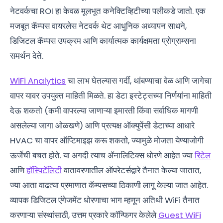
नेटवर्कचा ROI हा केवळ मूलभूत कनेक्टिव्हिटीच्या पलीकडे जातो. एक
मजबूत कॅम्पस वायरलेस नेटवर्क थेट आधुनिक अध्यापन साधने,
डिजिटल कॅम्पस उपक्रम आणि कार्यात्मक कार्यक्षमता प्रोग्राम्सना
समर्थन देते.
WiFi Analytics
चा लाभ घेतल्यास गर्दी, थांबण्याचा वेळ आणि जागेचा
वापर यावर उपयुक्त माहिती मिळते. हा डेटा इस्टेट्सच्या निर्णयांना माहिती
देऊ शकतो (कमी वापरल्या जाणाऱ्या इमारती किंवा सर्वाधिक मागणी
असलेल्या जागा ओळखणे) आणि प्रत्यक्ष ऑक्युपेंसी डेटाच्या आधारे
HVAC चा वापर ऑप्टिमाइझ करू शकतो, ज्यामुळे मोजता येण्याजोगी
ऊर्जेची बचत होते. या अगदी त्याच ॲनालिटिक्स धोरणे आहेत ज्या
रिटेल
आणि
हॉस्पिटॅलिटी
वातावरणातील ऑपरेटर्सद्वारे तैनात केल्या जातात,
ज्या आता वाढत्या प्रमाणात कॅम्पसच्या ठिकाणी लागू केल्या जात आहेत.
व्यापक डिजिटल एंगेजमेंट धोरणाचा भाग म्हणून अतिथी WiFi तैनात
करणाऱ्या संस्थांसाठी, उत्तम प्रकारे कॉन्फिगर केलेले
Guest WiFi