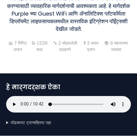
करण्यासाठी व्यावहारिक मार्गदर्शनाची आवश्यकता आहे. हे मार्गदर्शक
Purple च्या Guest WiFi आणि ॲनालिटिक्स प्लॅटफॉर्मला
डिप्लॉयमेंट लाइफसायकलमधील वास्तविक इंटिग्रेशन पॉईंट्सशी
देखील जोडते.
📖
7
मिनिट
📝
1,529
🔧
2
सोडवलेली
❓
3
सराव
📚
9
महत्वाच्या
वाचन
शब्द
उदाहरणे
प्रश्न
व्याख्या
हे मार्गदर्शक ऐका
पॉडकास्ट ट्रान्सक्रिप्ट पहा