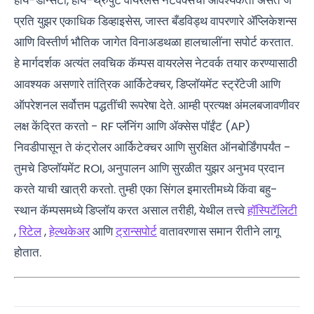
हाय-डेन्सिटी, हाय-थ्रुपुट वायरलेस नेटवर्क्सची आवश्यकता असते जे
प्रति युझर एकाधिक डिव्हाइसेस, जास्त बँडविड्थ वापरणारे ॲप्लिकेशन्स
आणि विस्तीर्ण भौतिक जागेत विनाअडथळा हालचालींना सपोर्ट करतात.
हे मार्गदर्शक अत्यंत लवचिक कॅम्पस वायरलेस नेटवर्क तयार करण्यासाठी
आवश्यक असणारे तांत्रिक आर्किटेक्चर, डिप्लॉयमेंट स्ट्रॅटेजी आणि
ऑपरेशनल सर्वोत्तम पद्धतींची रूपरेषा देते. आम्ही प्रत्यक्ष अंमलबजावणीवर
लक्ष केंद्रित करतो - RF प्लॅनिंग आणि ॲक्सेस पॉईंट (AP)
निवडीपासून ते कंट्रोलर आर्किटेक्चर आणि सुरक्षित ऑनबोर्डिंगपर्यंत -
तुमचे डिप्लॉयमेंट ROI, अनुपालन आणि सुरळीत युझर अनुभव प्रदान
करते याची खात्री करतो. तुम्ही एका सिंगल इमारतीमध्ये किंवा बहु-
स्थान कॅम्पसमध्ये डिप्लॉय करत असाल तरीही, येथील तत्त्वे
हॉस्पिटॅलिटी
,
रिटेल
,
हेल्थकेअर
आणि
ट्रान्सपोर्ट
वातावरणास समान रीतीने लागू
होतात.