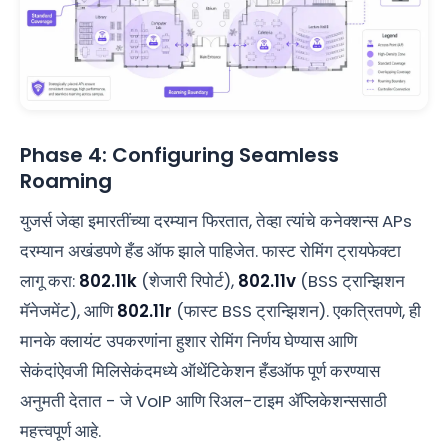
Phase 4: Configuring Seamless
Roaming
युजर्स जेव्हा इमारतींच्या दरम्यान फिरतात, तेव्हा त्यांचे कनेक्शन्स APs
दरम्यान अखंडपणे हँड ऑफ झाले पाहिजेत. फास्ट रोमिंग ट्रायफेक्टा
लागू करा:
802.11k
(शेजारी रिपोर्ट),
802.11v
(BSS ट्रान्झिशन
मॅनेजमेंट), आणि
802.11r
(फास्ट BSS ट्रान्झिशन). एकत्रितपणे, ही
मानके क्लायंट उपकरणांना हुशार रोमिंग निर्णय घेण्यास आणि
सेकंदांऐवजी मिलिसेकंदमध्ये ऑथेंटिकेशन हँडऑफ पूर्ण करण्यास
अनुमती देतात - जे VoIP आणि रिअल-टाइम ॲप्लिकेशन्ससाठी
महत्त्वपूर्ण आहे.