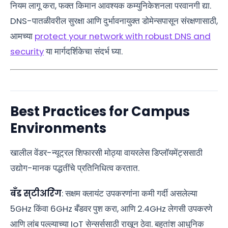
नियम लागू करा, फक्त किमान आवश्यक कम्युनिकेशनला परवानगी द्या.
DNS-पातळीवरील सुरक्षा आणि दुर्भावनायुक्त डोमेन्सपासून संरक्षणासाठी,
आमच्या
protect your network with robust DNS and
security
या मार्गदर्शिकेचा संदर्भ घ्या.
Best Practices for Campus
Environments
खालील वेंडर-न्यूट्रल शिफारसी मोठ्या वायरलेस डिप्लॉयमेंट्ससाठी
उद्योग-मानक पद्धतींचे प्रतिनिधित्व करतात.
बँड स्टीअरिंग
: सक्षम क्लायंट उपकरणांना कमी गर्दी असलेल्या
5GHz किंवा 6GHz बँडवर पुश करा, आणि 2.4GHz लेगसी उपकरणे
आणि लांब पल्ल्याच्या IoT सेन्सर्ससाठी राखून ठेवा. बहुतांश आधुनिक