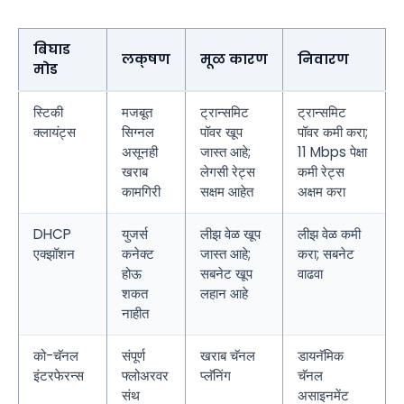
बिघाड
लक्षण
मूळ कारण
निवारण
मोड
स्टिकी
मजबूत
ट्रान्समिट
ट्रान्समिट
क्लायंट्स
सिग्नल
पॉवर खूप
पॉवर कमी करा;
असूनही
जास्त आहे;
11 Mbps पेक्षा
खराब
लेगसी रेट्स
कमी रेट्स
कामगिरी
सक्षम आहेत
अक्षम करा
DHCP
युजर्स
लीझ वेळ खूप
लीझ वेळ कमी
एक्झॉशन
कनेक्ट
जास्त आहे;
करा; सबनेट
होऊ
सबनेट खूप
वाढवा
शकत
लहान आहे
नाहीत
को-चॅनल
संपूर्ण
खराब चॅनल
डायनॅमिक
इंटरफेरन्स
फ्लोअरवर
प्लॅनिंग
चॅनल
संथ
असाइनमेंट