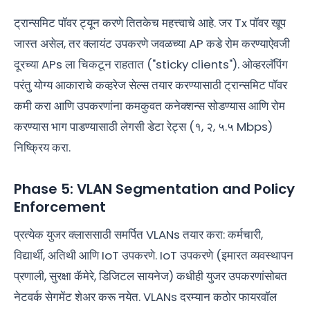
ट्रान्समिट पॉवर ट्यून करणे तितकेच महत्त्वाचे आहे. जर Tx पॉवर खूप
जास्त असेल, तर क्लायंट उपकरणे जवळच्या AP कडे रोम करण्याऐवजी
दूरच्या APs ला चिकटून राहतात ("sticky clients"). ओव्हरलॅपिंग
परंतु योग्य आकाराचे कव्हरेज सेल्स तयार करण्यासाठी ट्रान्समिट पॉवर
कमी करा आणि उपकरणांना कमकुवत कनेक्शन्स सोडण्यास आणि रोम
करण्यास भाग पाडण्यासाठी लेगसी डेटा रेट्स (१, २, ५.५ Mbps)
निष्क्रिय करा.
Phase 5: VLAN Segmentation and Policy
Enforcement
प्रत्येक युजर क्लाससाठी समर्पित VLANs तयार करा: कर्मचारी,
विद्यार्थी, अतिथी आणि IoT उपकरणे. IoT उपकरणे (इमारत व्यवस्थापन
प्रणाली, सुरक्षा कॅमेरे, डिजिटल सायनेज) कधीही युजर उपकरणांसोबत
नेटवर्क सेगमेंट शेअर करू नयेत. VLANs दरम्यान कठोर फायरवॉल