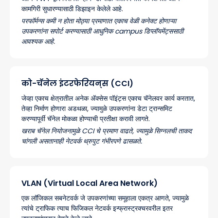
कामगिरी सुधारण्यासाठी डिझाइन केलेले आहे.
परफॉर्मन्स कमी न होता मोठ्या प्रमाणात एकाच वेळी कनेक्ट होणाऱ्या
उपकरणांना सपोर्ट करण्यासाठी आधुनिक campus डिप्लॉयमेंट्ससाठी
आवश्यक आहे.
को-चॅनेल इंटरफेरियन्स (CCI)
जेव्हा एकाच क्षेत्रातील अनेक ॲक्सेस पॉइंट्स एकाच चॅनेलवर कार्य करतात,
तेव्हा निर्माण होणारा अडथळा, ज्यामुळे उपकरणांना डेटा ट्रान्समिट
करण्यापूर्वी चॅनेल मोकळा होण्याची प्रतीक्षा करावी लागते.
खराब चॅनेल नियोजनामुळे CCI चे प्रमाण वाढते, ज्यामुळे सिग्नलची ताकद
चांगली असतानाही नेटवर्क थ्रुपुट गंभीरपणे ढासळते.
VLAN (Virtual Local Area Network)
एक लॉजिकल सबनेटवर्क जे उपकरणांच्या समूहाला एकत्र आणते, ज्यामुळे
त्यांचे ट्राफिक त्याच फिजिकल नेटवर्क इन्फ्रास्ट्रक्चरवरील इतर