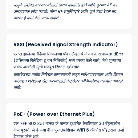
यामुळे संबंधित वापरकर्त्यासाठी खराब कामगिरी होते आणि दूरच्या AP वर
अनावश्यक लोड पडतो; योग्य RF ट्यूनिंगद्वारे आणि जुने डेटा रेट्स बंद
करून हे कमी केले जाऊ शकते.
RSSI (Received Signal Strength Indicator)
प्राप्त झालेल्या रेडिओ सिग्नलच्या पॉवर लेव्हलचे मोजमाप, सामान्यतः dBm
(डेसिबल्स रिलेटिव्ह टू वन मिलिवॉट) मध्ये व्यक्त केले जाते, जेथे शून्याच्या
जवळ असलेली मूल्ये मजबूत सिग्नल दर्शवतात.
कव्हरेजच्या मर्यादा निश्चित करण्यासाठी साइट सर्वेक्षणादरम्यान आणि किमान
कनेक्शन थ्रेशोल्ड सेट करण्यासाठी कंट्रोलर कॉन्फिगरेशन दरम्यान वापरले
जाते.
PoE+ (Power over Ethernet Plus)
एक IEEE 802.3at मानक जे मानक इथरनेट केबलिंगवर 30 वॅट्सपर्यंत
वीज पुरवते, जे वेगळ्या वीज पुरवठ्याशिवाय WiFi 6 ॲक्सेस पॉइंट्सना उर्जा
देण्यास पुरेसे आहे.