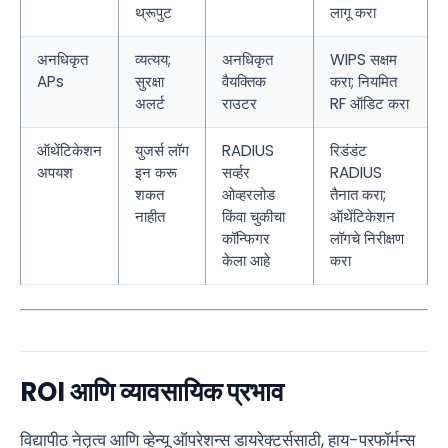
थ्रूपुट
लागू करा
अनधिकृत
व्यत्यय;
अनधिकृत
WIPS सक्षम
APs
सुरक्षा
वैयक्तिक
करा; नियमित
अलर्ट
राउटर
RF ऑडिट करा
ऑथेंटिकेशन
युजर्स लॉग
RADIUS
रिडंडंट
अपयश
इन करू
सर्व्हर
RADIUS
शकत
ओव्हरलोड
तैनात करा;
नाहीत
किंवा चुकीचा
ऑथेंटिकेशन
कॉन्फिगर
लॉगचे निरीक्षण
केला आहे
करा
ROI आणि व्यावसायिक प्रभाव
विद्यापीठ नेतृत्व आणि व्हेन्यू ऑपरेशन्स डायरेक्टर्ससाठी, हाय-परफॉर्मन्स