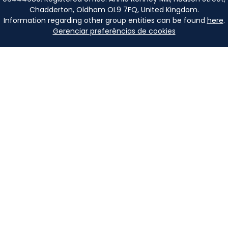
Chadderton, Oldham OL9 7FQ, United Kingdom.
Information regarding other group entities can be found
here
.
Gerenciar preferências de cookies