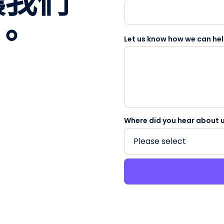
讓我們
。
Let us know how we can he
Where did you hear about 