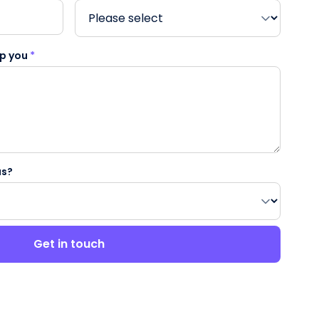
lp you
*
us?
Get in touch