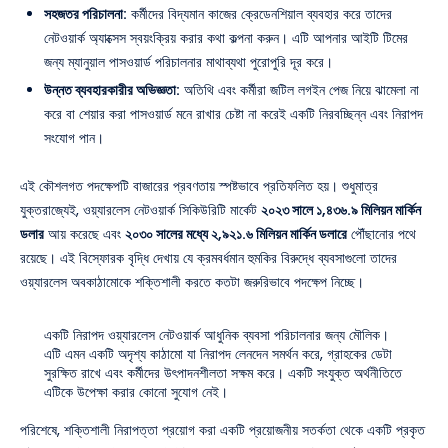
সহজতর পরিচালনা:
কর্মীদের বিদ্যমান কাজের ক্রেডেনশিয়াল ব্যবহার করে তাদের
নেটওয়ার্ক অ্যাক্সেস স্বয়ংক্রিয় করার কথা কল্পনা করুন। এটি আপনার আইটি টিমের
জন্য ম্যানুয়াল পাসওয়ার্ড পরিচালনার মাথাব্যথা পুরোপুরি দূর করে।
উন্নত ব্যবহারকারীর অভিজ্ঞতা:
অতিথি এবং কর্মীরা জটিল লগইন পেজ নিয়ে ঝামেলা না
করে বা শেয়ার করা পাসওয়ার্ড মনে রাখার চেষ্টা না করেই একটি নিরবচ্ছিন্ন এবং নিরাপদ
সংযোগ পান।
এই কৌশলগত পদক্ষেপটি বাজারের প্রবণতায় স্পষ্টভাবে প্রতিফলিত হয়। শুধুমাত্র
যুক্তরাজ্যেই, ওয়্যারলেস নেটওয়ার্ক সিকিউরিটি মার্কেট
২০২৩ সালে ১,৪৩৬.৯ মিলিয়ন মার্কিন
ডলার
আয় করেছে এবং
২০৩০ সালের মধ্যে ২,৯২১.৬ মিলিয়ন মার্কিন ডলারে
পৌঁছানোর পথে
রয়েছে। এই বিস্ফোরক বৃদ্ধি দেখায় যে ক্রমবর্ধমান হুমকির বিরুদ্ধে ব্যবসাগুলো তাদের
ওয়্যারলেস অবকাঠামোকে শক্তিশালী করতে কতটা জরুরিভাবে পদক্ষেপ নিচ্ছে।
একটি নিরাপদ ওয়্যারলেস নেটওয়ার্ক আধুনিক ব্যবসা পরিচালনার জন্য মৌলিক।
এটি এমন একটি অদৃশ্য কাঠামো যা নিরাপদ লেনদেন সমর্থন করে, গ্রাহকের ডেটা
সুরক্ষিত রাখে এবং কর্মীদের উৎপাদনশীলতা সক্ষম করে। একটি সংযুক্ত অর্থনীতিতে
এটিকে উপেক্ষা করার কোনো সুযোগ নেই।
পরিশেষে, শক্তিশালী নিরাপত্তা প্রয়োগ করা একটি প্রয়োজনীয় সতর্কতা থেকে একটি প্রকৃত