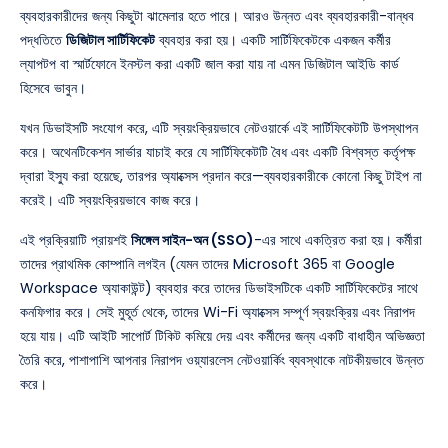
ব্যবহারকারীদের জন্য কিছুটা ঝামেলার হতে পারে। আরও উন্নত এবং ব্যবহারকারী-বান্ধব
পদ্ধতিতে
ডিজিটাল সার্টিফিকেট
ব্যবহার করা হয়। একটি সার্টিফিকেটকে একজন কর্মীর
ল্যাপটপ বা স্মার্টফোনে ইনস্টল করা একটি জাল করা যায় না এমন ডিজিটাল আইডি কার্ড
হিসেবে ভাবুন।
যখন ডিভাইসটি সংযোগ করে, এটি স্বয়ংক্রিয়ভাবে নেটওয়ার্কে এই সার্টিফিকেটটি উপস্থাপন
করে। অথেনটিকেশন সার্ভার যাচাই করে যে সার্টিফিকেটটি বৈধ এবং একটি বিশ্বস্ত কর্তৃপক্ষ
দ্বারা ইস্যু করা হয়েছে, তারপর অ্যাক্সেস প্রদান করে—ব্যবহারকারীকে কোনো কিছু টাইপ না
করেই। এটি স্বয়ংক্রিয়ভাবে কাজ করে।
এই প্রক্রিয়াটি প্রায়শই
সিঙ্গেল সাইন-অন (SSO)
-এর সাথে একত্রিত করা হয়। কর্মীরা
তাদের প্রাথমিক কোম্পানি লগইন (যেমন তাদের Microsoft 365 বা Google
Workspace অ্যাকাউন্ট) ব্যবহার করে তাদের ডিভাইসটিকে একটি সার্টিফিকেটের সাথে
কনফিগার করে। সেই মুহূর্ত থেকে, তাদের Wi-Fi অ্যাক্সেস সম্পূর্ণ স্বয়ংক্রিয় এবং নিরাপদ
হয়ে যায়। এটি আইটি সাপোর্ট টিকিট কমিয়ে দেয় এবং কর্মীদের জন্য একটি বাধাহীন অভিজ্ঞতা
তৈরি করে, পাশাপাশি আপনার নিরাপদ ওয়্যারলেস নেটওয়ার্কিং ব্যবস্থাকে নাটকীয়ভাবে উন্নত
করে।