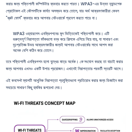
করার জন্য শক্তিশালী কম্পিউটার ব্যবহার করতে পারত। WPA3-এর উন্নত হ্যান্ডশেক
প্রোটোকল এই কৌশলটিকে কার্যত অসম্ভব করে তোলে, যার অর্থ আক্রমণকারীরা কেবল
"ব্রুট ফোর্স" ব্যবহার করে আপনার নেটওয়ার্কে প্রবেশ করতে পারে না।
WPA3 ওয়্যারলেস এনক্রিপশনের মূল ভিত্তিকেই শক্তিশালী করে। এটি
গুরুত্বপূর্ণ নিরাপত্তা ফাঁকগুলো বন্ধ করে শিল্পকে এগিয়ে নিয়ে যায়, যা সাধারণ এবং
দৃঢ়প্রতিজ্ঞ উভয় আক্রমণকারীর জন্যই আপনার নেটওয়ার্কের সাথে আপস করা
অনেক বেশি কঠিন করে তোলে।
তবে শক্তিশালী এনক্রিপশন হলো যুদ্ধের মাত্র অর্ধেক।
কে
সংযোগ করছে তা যাচাই করার
জন্য আপনার এখনও একটি উপায় প্রয়োজন। এখানেই নিরাপত্তার পরবর্তী স্তরটি আসে।
এই কনসেপ্ট ম্যাপটি আধুনিক নিরাপত্তা প্রযুক্তিগুলো প্রতিরোধ করার জন্য ডিজাইন করা
সবচেয়ে সাধারণ কিছু হুমকির রূপরেখা দেয়।