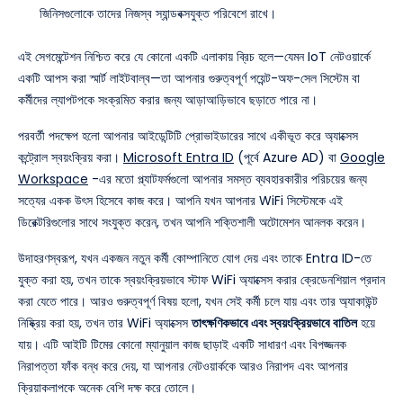
জিনিসগুলোকে তাদের নিজস্ব স্যান্ডবক্সযুক্ত পরিবেশে রাখে।
এই সেগমেন্টেশন নিশ্চিত করে যে কোনো একটি এলাকায় ব্রিচ হলে—যেমন IoT নেটওয়ার্কে
একটি আপস করা স্মার্ট লাইটবাল্ব—তা আপনার গুরুত্বপূর্ণ পয়েন্ট-অফ-সেল সিস্টেম বা
কর্মীদের ল্যাপটপকে সংক্রমিত করার জন্য আড়াআড়িভাবে ছড়াতে পারে না।
পরবর্তী পদক্ষেপ হলো আপনার আইডেন্টিটি প্রোভাইডারের সাথে একীভূত করে অ্যাক্সেস
কন্ট্রোল স্বয়ংক্রিয় করা।
Microsoft Entra ID
(পূর্বে Azure AD) বা
Google
Workspace
-এর মতো প্ল্যাটফর্মগুলো আপনার সমস্ত ব্যবহারকারীর পরিচয়ের জন্য
সত্যের একক উৎস হিসেবে কাজ করে। আপনি যখন আপনার WiFi সিস্টেমকে এই
ডিরেক্টরিগুলোর সাথে সংযুক্ত করেন, তখন আপনি শক্তিশালী অটোমেশন আনলক করেন।
উদাহরণস্বরূপ, যখন একজন নতুন কর্মী কোম্পানিতে যোগ দেয় এবং তাকে Entra ID-তে
যুক্ত করা হয়, তখন তাকে স্বয়ংক্রিয়ভাবে স্টাফ WiFi অ্যাক্সেস করার ক্রেডেনশিয়াল প্রদান
করা যেতে পারে। আরও গুরুত্বপূর্ণ বিষয় হলো, যখন সেই কর্মী চলে যায় এবং তার অ্যাকাউন্ট
নিষ্ক্রিয় করা হয়, তখন তার WiFi অ্যাক্সেস
তাৎক্ষণিকভাবে এবং স্বয়ংক্রিয়ভাবে বাতিল
হয়ে
যায়। এটি আইটি টিমের কোনো ম্যানুয়াল কাজ ছাড়াই একটি সাধারণ এবং বিপজ্জনক
নিরাপত্তা ফাঁক বন্ধ করে দেয়, যা আপনার নেটওয়ার্ককে আরও নিরাপদ এবং আপনার
ক্রিয়াকলাপকে অনেক বেশি দক্ষ করে তোলে।