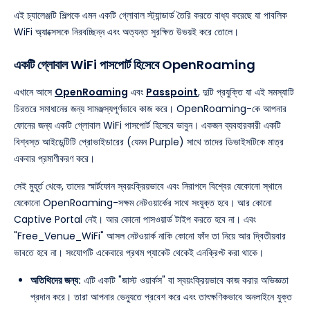
এই চ্যালেঞ্জটি শিল্পকে এমন একটি গ্লোবাল স্ট্যান্ডার্ড তৈরি করতে বাধ্য করেছে যা পাবলিক
WiFi অ্যাক্সেসকে নিরবচ্ছিন্ন এবং অত্যন্ত সুরক্ষিত উভয়ই করে তোলে।
একটি গ্লোবাল WiFi পাসপোর্ট হিসেবে OpenRoaming
এখানে আসে
OpenRoaming
এবং
Passpoint
, দুটি প্রযুক্তি যা এই সমস্যাটি
চিরতরে সমাধানের জন্য সামঞ্জস্যপূর্ণভাবে কাজ করে। OpenRoaming-কে আপনার
ফোনের জন্য একটি গ্লোবাল WiFi পাসপোর্ট হিসেবে ভাবুন। একজন ব্যবহারকারী একটি
বিশ্বস্ত আইডেন্টিটি প্রোভাইডারের (যেমন Purple) সাথে তাদের ডিভাইসটিকে মাত্র
একবার প্রমাণীকরণ করে।
সেই মুহূর্ত থেকে, তাদের স্মার্টফোন স্বয়ংক্রিয়ভাবে এবং নিরাপদে বিশ্বের যেকোনো স্থানে
যেকোনো OpenRoaming-সক্ষম নেটওয়ার্কের সাথে সংযুক্ত হবে। আর কোনো
Captive Portal নেই। আর কোনো পাসওয়ার্ড টাইপ করতে হবে না। এবং
"Free_Venue_WiFi" আসল নেটওয়ার্ক নাকি কোনো ফাঁদ তা নিয়ে আর দ্বিতীয়বার
ভাবতে হবে না। সংযোগটি একেবারে প্রথম প্যাকেট থেকেই এনক্রিপ্ট করা থাকে।
অতিথিদের জন্য:
এটি একটি "জাস্ট ওয়ার্কস" বা স্বয়ংক্রিয়ভাবে কাজ করার অভিজ্ঞতা
প্রদান করে। তারা আপনার ভেন্যুতে প্রবেশ করে এবং তাৎক্ষণিকভাবে অনলাইনে যুক্ত