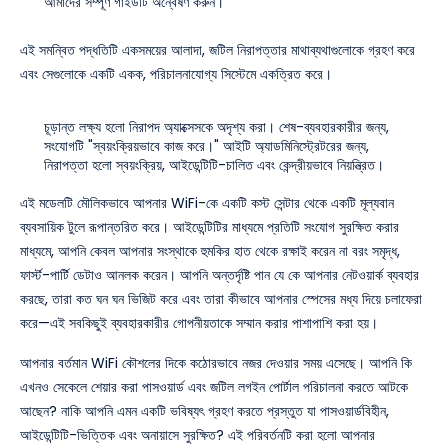
আমাদের সম্পূর্ণ গাইডটি অন্বেষণ করুন।
এই সমন্বিত পদ্ধতিটি একসময়ের আলাদা, জটিল নিরাপত্তার মাথাব্যথাগুলোকে গ্রহণ করে
এবং সেগুলোকে একটি একক, পরিচালনাযোগ্য সিস্টেমে একত্রিত করে।
চূড়ান্ত লক্ষ্য হলো নিরাপদ অ্যাক্সেসকে অদৃশ্য করা। শেষ-ব্যবহারকারীর জন্য,
সংযোগটি "স্বয়ংক্রিয়ভাবে কাজ করে।" আইটি অ্যাডমিনিস্ট্রেটরের জন্য,
নিরাপত্তা হলো স্বয়ংক্রিয়, আইডেন্টিটি-চালিত এবং কেন্দ্রীয়ভাবে নিয়ন্ত্রিত।
এই মডেলটি মৌলিকভাবে আপনার WiFi-কে একটি কস্ট সেন্টার থেকে একটি মূল্যবান
ব্যবসায়িক টুলে রূপান্তরিত করে। আইডেন্টিটির মাধ্যমে প্রতিটি সংযোগ সুরক্ষিত করার
মাধ্যমে, আপনি কেবল আপনার সংস্থাকে হুমকির হাত থেকে রক্ষাই করেন না বরং সমৃদ্ধ,
ফার্স্ট-পার্টি ডেটাও আনলক করেন। আপনি অন্তর্দৃষ্টি পান যে কে আপনার নেটওয়ার্ক ব্যবহার
করছে, তারা কত ঘন ঘন ভিজিট করে এবং তারা কীভাবে আপনার স্পেসের মধ্য দিয়ে চলাফেরা
করে—এই সবকিছুই ব্যবহারকারীর গোপনীয়তাকে সম্মান করার পাশাপাশি করা হয়।
আপনার বর্তমান WiFi কৌশলের দিকে কঠোরভাবে নজর দেওয়ার সময় এসেছে। আপনি কি
এখনও সেকেলে শেয়ার করা পাসওয়ার্ড এবং জটিল লগইন পোর্টাল পরিচালনা করতে আটকে
আছেন? নাকি আপনি এমন একটি ভবিষ্যৎ গ্রহণ করতে প্রস্তুত যা পাসওয়ার্ডবিহীন,
আইডেন্টিটি-ভিত্তিক এবং অনায়াসে সুরক্ষিত? এই পরিবর্তনটি করা হলো আপনার