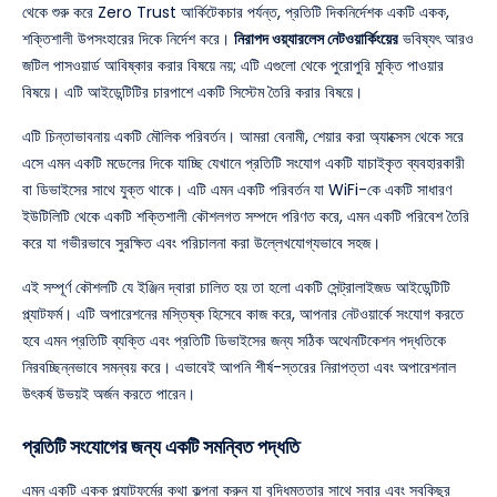
থেকে শুরু করে Zero Trust আর্কিটেকচার পর্যন্ত, প্রতিটি দিকনির্দেশক একটি একক,
শক্তিশালী উপসংহারের দিকে নির্দেশ করে।
নিরাপদ ওয়্যারলেস নেটওয়ার্কিংয়ের
ভবিষ্যৎ আরও
জটিল পাসওয়ার্ড আবিষ্কার করার বিষয়ে নয়; এটি এগুলো থেকে পুরোপুরি মুক্তি পাওয়ার
বিষয়ে। এটি আইডেন্টিটির চারপাশে একটি সিস্টেম তৈরি করার বিষয়ে।
এটি চিন্তাভাবনায় একটি মৌলিক পরিবর্তন। আমরা বেনামী, শেয়ার করা অ্যাক্সেস থেকে সরে
এসে এমন একটি মডেলের দিকে যাচ্ছি যেখানে প্রতিটি সংযোগ একটি যাচাইকৃত ব্যবহারকারী
বা ডিভাইসের সাথে যুক্ত থাকে। এটি এমন একটি পরিবর্তন যা WiFi-কে একটি সাধারণ
ইউটিলিটি থেকে একটি শক্তিশালী কৌশলগত সম্পদে পরিণত করে, এমন একটি পরিবেশ তৈরি
করে যা গভীরভাবে সুরক্ষিত এবং পরিচালনা করা উল্লেখযোগ্যভাবে সহজ।
এই সম্পূর্ণ কৌশলটি যে ইঞ্জিন দ্বারা চালিত হয় তা হলো একটি সেন্ট্রালাইজড আইডেন্টিটি
প্ল্যাটফর্ম। এটি অপারেশনের মস্তিষ্ক হিসেবে কাজ করে, আপনার নেটওয়ার্কে সংযোগ করতে
হবে এমন প্রতিটি ব্যক্তি এবং প্রতিটি ডিভাইসের জন্য সঠিক অথেনটিকেশন পদ্ধতিকে
নিরবচ্ছিন্নভাবে সমন্বয় করে। এভাবেই আপনি শীর্ষ-স্তরের নিরাপত্তা এবং অপারেশনাল
উৎকর্ষ উভয়ই অর্জন করতে পারেন।
প্রতিটি সংযোগের জন্য একটি সমন্বিত পদ্ধতি
এমন একটি একক প্ল্যাটফর্মের কথা কল্পনা করুন যা বুদ্ধিমত্তার সাথে সবার এবং সবকিছুর