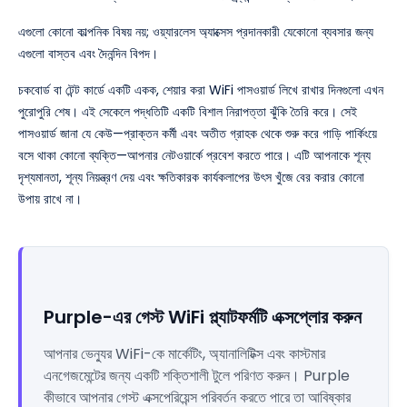
এগুলো কোনো কাল্পনিক বিষয় নয়; ওয়্যারলেস অ্যাক্সেস প্রদানকারী যেকোনো ব্যবসার জন্য
এগুলো বাস্তব এবং দৈনন্দিন বিপদ।
চকবোর্ড বা টেন্ট কার্ডে একটি একক, শেয়ার করা WiFi পাসওয়ার্ড লিখে রাখার দিনগুলো এখন
পুরোপুরি শেষ। এই সেকেলে পদ্ধতিটি একটি বিশাল নিরাপত্তা ঝুঁকি তৈরি করে। সেই
পাসওয়ার্ড জানা যে কেউ—প্রাক্তন কর্মী এবং অতীত গ্রাহক থেকে শুরু করে গাড়ি পার্কিংয়ে
বসে থাকা কোনো ব্যক্তি—আপনার নেটওয়ার্কে প্রবেশ করতে পারে। এটি আপনাকে শূন্য
দৃশ্যমানতা, শূন্য নিয়ন্ত্রণ দেয় এবং ক্ষতিকারক কার্যকলাপের উৎস খুঁজে বের করার কোনো
উপায় রাখে না।
Purple-এর গেস্ট WiFi প্ল্যাটফর্মটি এক্সপ্লোর করুন
আপনার ভেন্যুর WiFi-কে মার্কেটিং, অ্যানালিটিক্স এবং কাস্টমার
এনগেজমেন্টের জন্য একটি শক্তিশালী টুলে পরিণত করুন। Purple
কীভাবে আপনার গেস্ট এক্সপেরিয়েন্স পরিবর্তন করতে পারে তা আবিষ্কার