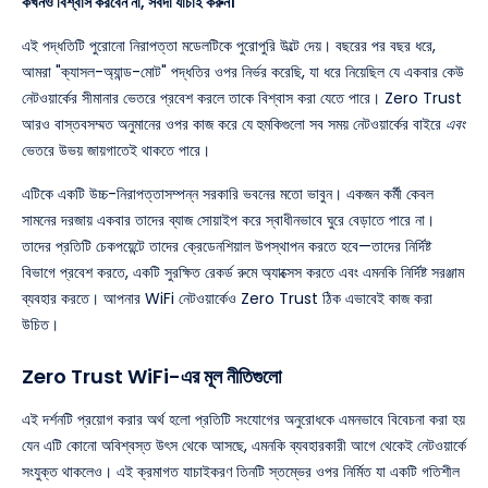
কখনও বিশ্বাস করবেন না, সর্বদা যাচাই করুন।
এই পদ্ধতিটি পুরোনো নিরাপত্তা মডেলটিকে পুরোপুরি উল্টে দেয়। বছরের পর বছর ধরে,
আমরা "ক্যাসল-অ্যান্ড-মোট" পদ্ধতির ওপর নির্ভর করেছি, যা ধরে নিয়েছিল যে একবার কেউ
নেটওয়ার্কের সীমানার ভেতরে প্রবেশ করলে তাকে বিশ্বাস করা যেতে পারে। Zero Trust
আরও বাস্তবসম্মত অনুমানের ওপর কাজ করে যে হুমকিগুলো সব সময় নেটওয়ার্কের বাইরে
এবং
ভেতরে উভয় জায়গাতেই থাকতে পারে।
এটিকে একটি উচ্চ-নিরাপত্তাসম্পন্ন সরকারি ভবনের মতো ভাবুন। একজন কর্মী কেবল
সামনের দরজায় একবার তাদের ব্যাজ সোয়াইপ করে স্বাধীনভাবে ঘুরে বেড়াতে পারে না।
তাদের প্রতিটি চেকপয়েন্টে তাদের ক্রেডেনশিয়াল উপস্থাপন করতে হবে—তাদের নির্দিষ্ট
বিভাগে প্রবেশ করতে, একটি সুরক্ষিত রেকর্ড রুমে অ্যাক্সেস করতে এবং এমনকি নির্দিষ্ট সরঞ্জাম
ব্যবহার করতে। আপনার WiFi নেটওয়ার্কেও Zero Trust ঠিক এভাবেই কাজ করা
উচিত।
Zero Trust WiFi-এর মূল নীতিগুলো
এই দর্শনটি প্রয়োগ করার অর্থ হলো প্রতিটি সংযোগের অনুরোধকে এমনভাবে বিবেচনা করা হয়
যেন এটি কোনো অবিশ্বস্ত উৎস থেকে আসছে, এমনকি ব্যবহারকারী আগে থেকেই নেটওয়ার্কে
সংযুক্ত থাকলেও। এই ক্রমাগত যাচাইকরণ তিনটি স্তম্ভের ওপর নির্মিত যা একটি গতিশীল