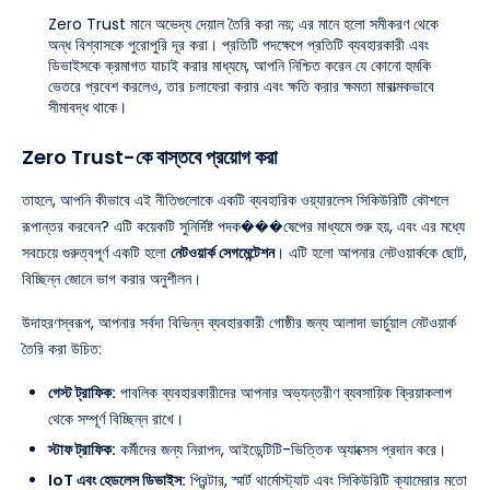
Zero Trust মানে অভেদ্য দেয়াল তৈরি করা নয়; এর মানে হলো সমীকরণ থেকে
অন্ধ বিশ্বাসকে পুরোপুরি দূর করা। প্রতিটি পদক্ষেপে প্রতিটি ব্যবহারকারী এবং
ডিভাইসকে ক্রমাগত যাচাই করার মাধ্যমে, আপনি নিশ্চিত করেন যে কোনো হুমকি
ভেতরে প্রবেশ করলেও, তার চলাফেরা করার এবং ক্ষতি করার ক্ষমতা মারাত্মকভাবে
সীমাবদ্ধ থাকে।
Zero Trust-কে বাস্তবে প্রয়োগ করা
তাহলে, আপনি কীভাবে এই নীতিগুলোকে একটি ব্যবহারিক ওয়্যারলেস সিকিউরিটি কৌশলে
রূপান্তর করবেন? এটি কয়েকটি সুনির্দিষ্ট পদক���ষেপের মাধ্যমে শুরু হয়, এবং এর মধ্যে
সবচেয়ে গুরুত্বপূর্ণ একটি হলো
নেটওয়ার্ক সেগমেন্টেশন
। এটি হলো আপনার নেটওয়ার্ককে ছোট,
বিচ্ছিন্ন জোনে ভাগ করার অনুশীলন।
উদাহরণস্বরূপ, আপনার সর্বদা বিভিন্ন ব্যবহারকারী গোষ্ঠীর জন্য আলাদা ভার্চুয়াল নেটওয়ার্ক
তৈরি করা উচিত:
গেস্ট ট্রাফিক:
পাবলিক ব্যবহারকারীদের আপনার অভ্যন্তরীণ ব্যবসায়িক ক্রিয়াকলাপ
থেকে সম্পূর্ণ বিচ্ছিন্ন রাখে।
স্টাফ ট্রাফিক:
কর্মীদের জন্য নিরাপদ, আইডেন্টিটি-ভিত্তিক অ্যাক্সেস প্রদান করে।
IoT এবং হেডলেস ডিভাইস:
প্রিন্টার, স্মার্ট থার্মোস্ট্যাট এবং সিকিউরিটি ক্যামেরার মতো