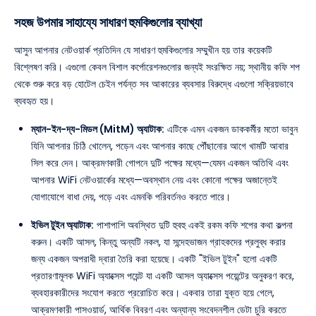
সহজ উপমার সাহায্যে সাধারণ হুমকিগুলোর ব্যাখ্যা
আসুন আপনার নেটওয়ার্ক প্রতিদিন যে সাধারণ হুমকিগুলোর সম্মুখীন হয় তার কয়েকটি
বিশ্লেষণ করি। এগুলো কেবল বিশাল কর্পোরেশনগুলোর জন্যই সংরক্ষিত নয়; স্থানীয় কফি শপ
থেকে শুরু করে বড় হোটেল চেইন পর্যন্ত সব আকারের ব্যবসার বিরুদ্ধে এগুলো সক্রিয়ভাবে
ব্যবহৃত হয়।
ম্যান-ইন-দ্য-মিডল (MitM) অ্যাটাক:
এটিকে এমন একজন ডাককর্মীর মতো ভাবুন
যিনি আপনার চিঠি খোলেন, পড়েন এবং আপনার কাছে পৌঁছানোর আগে খামটি আবার
সিল করে দেন। আক্রমণকারী গোপনে দুটি পক্ষের মধ্যে—যেমন একজন অতিথি এবং
আপনার WiFi নেটওয়ার্কের মধ্যে—অবস্থান নেয় এবং কোনো পক্ষের অজান্তেই
যোগাযোগে বাধা দেয়, পড়ে এবং এমনকি পরিবর্তনও করতে পারে।
ইভিল টুইন অ্যাটাক:
পাশাপাশি অবস্থিত দুটি হুবহু একই রকম কফি শপের কথা কল্পনা
করুন। একটি আসল, কিন্তু অন্যটি নকল, যা সন্দেহভাজন গ্রাহকদের প্রলুব্ধ করার
জন্য একজন অপরাধী দ্বারা তৈরি করা হয়েছে। একটি "ইভিল টুইন" হলো একটি
প্রতারণামূলক WiFi অ্যাক্সেস পয়েন্ট যা একটি আসল অ্যাক্সেস পয়েন্টের অনুকরণ করে,
ব্যবহারকারীদের সংযোগ করতে প্ররোচিত করে। একবার তারা যুক্ত হয়ে গেলে,
আক্রমণকারী পাসওয়ার্ড, আর্থিক বিবরণ এবং অন্যান্য সংবেদনশীল ডেটা চুরি করতে