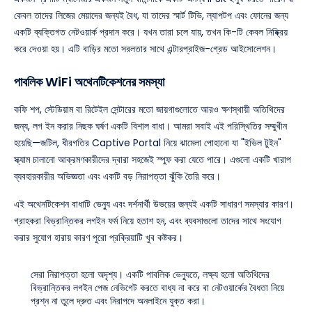
কেবল তাদের লিজের মেয়াদের জন্যই বৈধ, যা তাদের স্মার্ট টিভি, ল্যাপটপ এবং ফোনের জন্য
একটি ব্যক্তিগত নেটওয়ার্ক প্রদান করে। যখন তারা চলে যায়, তখন কি-টি কেবল নিষ্ক্রিয়
করে দেওয়া হয়। এটি বাড়ির মতো সরলতার সাথে এন্টারপ্রাইজ-গ্রেড আইসোলেশন।
পাবলিক WiFi অথেনটিকেশনের সমস্যা
কফি শপ, স্টেডিয়াম বা রিটেইল সেন্টারের মতো জায়গাগুলোতে আরও ক্ষণস্থায়ী অতিথিদের
জন্য, লগ ইন করার নিছক ঘর্ষণ একটি বিশাল বাধা। আমরা সবাই এই পরিস্থিতির সম্মুখীন
হয়েছি—জটিল, ধীরগতির Captive Portal নিয়ে ঝামেলা পোহানো যা "ইভিল টুইন"
স্ক্যাম চালানো আক্রমণকারীদের দ্বারা সহজেই স্পুফ করা যেতে পারে। এগুলো একটি খারাপ
ব্যবহারকারীর অভিজ্ঞতা এবং একটি বড় নিরাপত্তা ঝুঁকি তৈরি করে।
এই অথেনটিকেশন বাধাটি ভেন্যু এবং দর্শনার্থী উভয়ের জন্যই একটি সাধারণ সমস্যার কারণ।
গ্রাহকরা বিভ্রান্তিকর লগইন ফর্ম নিয়ে হতাশ হন, এবং ব্যবসাগুলো তাদের সাথে সংযোগ
করার সুযোগ হারায় কারণ পুরো প্রক্রিয়াটি খুব কষ্টকর।
সেরা নিরাপত্তা হলো অদৃশ্য। একটি পাবলিক ভেন্যুতে, লক্ষ্য হলো অতিথিদের
বিভ্রান্তিকর লগইন পেজ নেভিগেট করতে বাধ্য না করে বা নেটওয়ার্কের বৈধতা নিয়ে
প্রশ্ন না তুলে দ্রুত এবং নিরাপদে অনলাইনে যুক্ত করা।