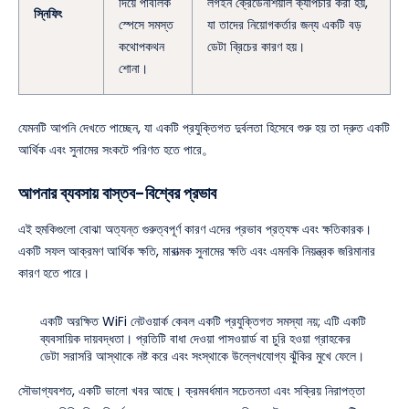
দিয়ে পাবলিক
লগইন ক্রেডেনশিয়াল ক্যাপচার করা হয়,
স্নিফিং
স্পেসে সমস্ত
যা তাদের নিয়োগকর্তার জন্য একটি বড়
কথোপকথন
ডেটা ব্রিচের কারণ হয়।
শোনা।
যেমনটি আপনি দেখতে পাচ্ছেন, যা একটি প্রযুক্তিগত দুর্বলতা হিসেবে শুরু হয় তা দ্রুত একটি
আর্থিক এবং সুনামের সংকটে পরিণত হতে পারে。
আপনার ব্যবসায় বাস্তব-বিশ্বের প্রভাব
এই হুমকিগুলো বোঝা অত্যন্ত গুরুত্বপূর্ণ কারণ এদের প্রভাব প্রত্যক্ষ এবং ক্ষতিকারক।
একটি সফল আক্রমণ আর্থিক ক্ষতি, মারাত্মক সুনামের ক্ষতি এবং এমনকি নিয়ন্ত্রক জরিমানার
কারণ হতে পারে।
একটি অরক্ষিত WiFi নেটওয়ার্ক কেবল একটি প্রযুক্তিগত সমস্যা নয়; এটি একটি
ব্যবসায়িক দায়বদ্ধতা। প্রতিটি বাধা দেওয়া পাসওয়ার্ড বা চুরি হওয়া গ্রাহকের
ডেটা সরাসরি আস্থাকে নষ্ট করে এবং সংস্থাকে উল্লেখযোগ্য ঝুঁকির মুখে ফেলে।
সৌভাগ্যবশত, একটি ভালো খবর আছে। ক্রমবর্ধমান সচেতনতা এবং সক্রিয় নিরাপত্তা