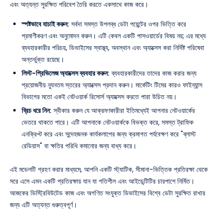
এবং অত্যন্ত সুরক্ষিত পরিবেশ তৈরি করতে একসাথে কাজ করে।
স্পষ্টভাবে যাচাই করুন:
সর্বদা সমস্ত উপলব্ধ ডেটা পয়েন্টের ওপর ভিত্তি করে
প্রমাণীকরণ এবং অনুমোদন করুন। এটি কেবল একটি পাসওয়ার্ডের বিষয় নয়; এর মধ্যে
ব্যবহারকারীর পরিচয়, ডিভাইসের স্বাস্থ্য, অবস্থান এবং অ্যাক্সেস করা নির্দিষ্ট পরিষেবা
অন্তর্ভুক্ত রয়েছে।
লিস্ট-প্রিভিলেজ অ্যাক্সেস ব্যবহার করুন:
ব্যবহারকারীদের তাদের কাজ করার জন্য
প্রয়োজনীয় ন্যূনতম স্তরের অ্যাক্সেস প্রদান করুন। মার্কেটিং টিমের কারও ফাইন্যান্স
বিভাগের মতো একই নেটওয়ার্ক রিসোর্স অ্যাক্সেস করতে পারা উচিত নয়।
ব্রিচ ধরে নিন:
স্বীকার করুন যে আক্রমণকারীরা ইতিমধ্যেই আপনার নেটওয়ার্কের
ভেতরে থাকতে পারে। এটি আপনাকে নেটওয়ার্ককে বিভক্ত করে, সমস্ত ট্রাফিক
এনক্রিপ্ট করে এবং সন্দেহজনক কার্যকলাপের জন্য ক্রমাগত পর্যবেক্ষণ করে "ব্লাস্ট
রেডিয়াস" বা ক্ষতির পরিধি কমানোর জন্য বাধ্য করে।
এই মডেলটি গ্রহণ করার মাধ্যমে, আপনি একটি স্ট্যাটিক, সীমানা-ভিত্তিক প্রতিরক্ষা থেকে
সরে এসে এমন একটি প্রতিরক্ষায় যান যা গতিশীল এবং আইডেন্টিটির চারপাশে নির্মিত।
আজকের ডিস্ট্রিবিউটেড কাজ এবং অগণিত সংযুক্ত ডিভাইসের বিশ্বে ডেটা সুরক্ষিত রাখার
জন্য এটি অত্যন্ত গুরুত্বপূর্ণ।