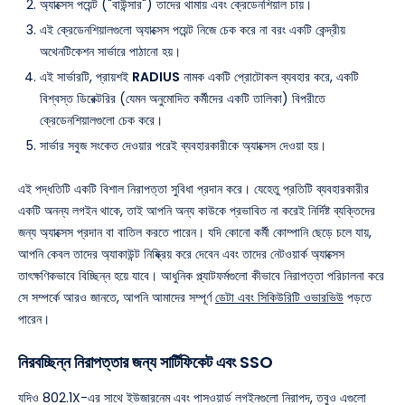
অ্যাক্সেস পয়েন্ট ("বাউন্সার") তাদের থামায় এবং ক্রেডেনশিয়াল চায়।
এই ক্রেডেনশিয়ালগুলো অ্যাক্সেস পয়েন্ট নিজে চেক করে না বরং একটি কেন্দ্রীয়
অথেনটিকেশন সার্ভারে পাঠানো হয়।
এই সার্ভারটি, প্রায়শই
RADIUS
নামক একটি প্রোটোকল ব্যবহার করে, একটি
বিশ্বস্ত ডিরেক্টরির (যেমন অনুমোদিত কর্মীদের একটি তালিকা) বিপরীতে
ক্রেডেনশিয়ালগুলো চেক করে।
সার্ভার সবুজ সংকেত দেওয়ার পরেই ব্যবহারকারীকে অ্যাক্সেস দেওয়া হয়।
এই পদ্ধতিটি একটি বিশাল নিরাপত্তা সুবিধা প্রদান করে। যেহেতু প্রতিটি ব্যবহারকারীর
একটি অনন্য লগইন থাকে, তাই আপনি অন্য কাউকে প্রভাবিত না করেই নির্দিষ্ট ব্যক্তিদের
জন্য অ্যাক্সেস প্রদান বা বাতিল করতে পারেন। যদি কোনো কর্মী কোম্পানি ছেড়ে চলে যায়,
আপনি কেবল তাদের অ্যাকাউন্ট নিষ্ক্রিয় করে দেবেন এবং তাদের নেটওয়ার্ক অ্যাক্সেস
তাৎক্ষণিকভাবে বিচ্ছিন্ন হয়ে যাবে। আধুনিক প্ল্যাটফর্মগুলো কীভাবে নিরাপত্তা পরিচালনা করে
সে সম্পর্কে আরও জানতে, আপনি আমাদের সম্পূর্ণ
ডেটা এবং সিকিউরিটি ওভারভিউ
পড়তে
পারেন।
নিরবচ্ছিন্ন নিরাপত্তার জন্য সার্টিফিকেট এবং SSO
যদিও 802.1X-এর সাথে ইউজারনেম এবং পাসওয়ার্ড লগইনগুলো নিরাপদ, তবুও এগুলো