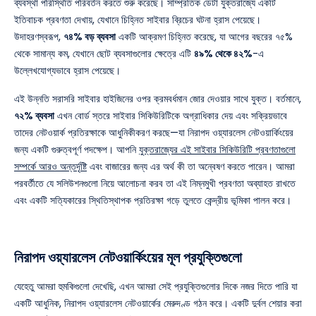
ব্যবস্থা পরিস্থিতি পরিবর্তন করতে শুরু করেছে। সাম্প্রতিক ডেটা যুক্তরাজ্যে একটি
ইতিবাচক প্রবণতা দেখায়, যেখানে চিহ্নিত সাইবার ব্রিচের ঘটনা হ্রাস পেয়েছে।
উদাহরণস্বরূপ,
৭৪% বড় ব্যবসা
একটি আক্রমণ চিহ্নিত করেছে, যা আগের বছরের ৭৫%
থেকে সামান্য কম, যেখানে ছোট ব্যবসাগুলোর ক্ষেত্রে এটি
৪৯% থেকে ৪২%
-এ
উল্লেখযোগ্যভাবে হ্রাস পেয়েছে।
এই উন্নতি সরাসরি সাইবার হাইজিনের ওপর ক্রমবর্ধমান জোর দেওয়ার সাথে যুক্ত। বর্তমানে,
৭২% ব্যবসা
এখন বোর্ড স্তরে সাইবার সিকিউরিটিকে অগ্রাধিকার দেয় এবং সক্রিয়ভাবে
তাদের নেটওয়ার্ক প্রতিরক্ষাকে আধুনিকীকরণ করছে—যা নিরাপদ ওয়্যারলেস নেটওয়ার্কিংয়ের
জন্য একটি গুরুত্বপূর্ণ পদক্ষেপ। আপনি
যুক্তরাজ্যের এই সাইবার সিকিউরিটি প্রবণতাগুলো
সম্পর্কে আরও অন্তর্দৃষ্টি
এবং বাজারের জন্য এর অর্থ কী তা অন্বেষণ করতে পারেন। আমরা
পরবর্তীতে যে সলিউশনগুলো নিয়ে আলোচনা করব তা এই নিম্নমুখী প্রবণতা অব্যাহত রাখতে
এবং একটি সত্যিকারের স্থিতিস্থাপক প্রতিরক্ষা গড়ে তুলতে কেন্দ্রীয় ভূমিকা পালন করে।
নিরাপদ ওয়্যারলেস নেটওয়ার্কিংয়ের মূল প্রযুক্তিগুলো
যেহেতু আমরা হুমকিগুলো দেখেছি, এখন আমরা সেই প্রযুক্তিগুলোর দিকে নজর দিতে পারি যা
একটি আধুনিক, নিরাপদ ওয়্যারলেস নেটওয়ার্কের মেরুদণ্ড গঠন করে। একটি দুর্বল শেয়ার করা