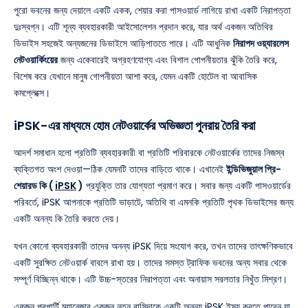
পুরো ভবনের জন্য দেয়ালে একটি একক, শেয়ার করা পাসওয়ার্ড লাগিয়ে রাখা একটি নিরাপত্তা
দুঃস্বপ্ন। এটি শূন্য ব্যবহারকারী আইসোলেশন প্রদান করে, যার অর্থ একজন অতিথির
ডিভাইস সহজেই অন্যজনের ডিভাইসে আড়িপাততে পারে। এটি আধুনিক
নিরাপদ ওয়্যারলেস
নেটওয়ার্কিংয়ের
জন্য একেবারেই অগ্রহণযোগ্য এবং বিশাল গোপনীয়তার ঝুঁকি তৈরি করে,
বিশেষ করে যেখানে মানুষ গোপনীয়তা আশা করে, যেমন একটি হোটেল বা আবাসিক
কমপ্লেক্সে।
iPSK-এর মাধ্যমে হোম নেটওয়ার্কের অভিজ্ঞতা পুনরায় তৈরি করা
আদর্শ সমাধান হলো প্রতিটি ব্যবহারকারী বা প্রতিটি পরিবারকে নেটওয়ার্কের তাদের নিজস্ব
ব্যক্তিগত অংশ দেওয়া—ঠিক যেমনটি তাদের বাড়িতে থাকে। এখানেই
ইন্ডিভিজুয়াল প্রি-
শেয়ারড কি (
iPSK
)
প্রযুক্তি তার যোগ্যতা প্রমাণ করে। সবার জন্য একটি পাসওয়ার্ডের
পরিবর্তে, iPSK আপনাকে প্রতিটি ভাড়াটে, অতিথি বা এমনকি প্রতিটি পৃথক ডিভাইসের জন্য
একটি অনন্য কি তৈরি করতে দেয়।
যখন কোনো ব্যবহারকারী তাদের অনন্য iPSK দিয়ে সংযোগ করে, তখন তাদের তাৎক্ষণিকভাবে
একটি সুরক্ষিত নেটওয়ার্ক বাবলে রাখা হয়। তাদের সমস্ত ট্রাফিক ভবনের অন্য সবার থেকে
সম্পূর্ণ বিচ্ছিন্ন থাকে। এটি উচ্চ-স্তরের নিরাপত্তা এবং অনায়াস সরলতার নিখুঁত মিশ্রণ।
একজন প্রপার্টি ম্যানেজার একজন নতুন বাসিন্দাকে একটি অনন্য iPSK ইস্যু করতে পারেন যা