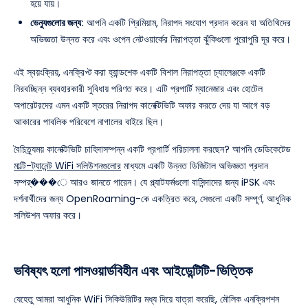
হয়ে যায়।
ভেন্যুগুলোর জন্য:
আপনি একটি প্রিমিয়াম, নিরাপদ সংযোগ প্রদান করেন যা অতিথিদের
অভিজ্ঞতা উন্নত করে এবং ওপেন নেটওয়ার্কের নিরাপত্তা ঝুঁকিগুলো পুরোপুরি দূর করে।
এই স্বয়ংক্রিয়, এনক্রিপ্ট করা হ্যান্ডশেক একটি বিশাল নিরাপত্তা চ্যালেঞ্জকে একটি
নিরবচ্ছিন্ন ব্যবহারকারী সুবিধায় পরিণত করে। এটি প্রপার্টি ম্যানেজার এবং হোটেল
অপারেটরদের এমন একটি স্তরের নিরাপদ কানেক্টিভিটি অফার করতে দেয় যা আগে বড়
আকারের পাবলিক পরিবেশে নাগালের বাইরে ছিল।
বৈচিত্র্যময় কানেক্টিভিটি চাহিদাসম্পন্ন একটি প্রপার্টি পরিচালনা করছেন? আপনি ডেডিকেটেড
মাল্টি-ট্যানেন্ট WiFi সলিউশনগুলোর
মাধ্যমে একটি উন্নত ডিজিটাল অভিজ্ঞতা প্রদান
সম্পর্���ে আরও জানতে পারেন। যে প্ল্যাটফর্মগুলো বাসিন্দাদের জন্য iPSK এবং
দর্শনার্থীদের জন্য OpenRoaming-কে একত্রিত করে, সেগুলো একটি সম্পূর্ণ, আধুনিক
সলিউশন অফার করে।
ভবিষ্যৎ হলো পাসওয়ার্ডবিহীন এবং আইডেন্টিটি-ভিত্তিক
যেহেতু আমরা আধুনিক WiFi সিকিউরিটির মধ্য দিয়ে যাত্রা করেছি, মৌলিক এনক্রিপশন