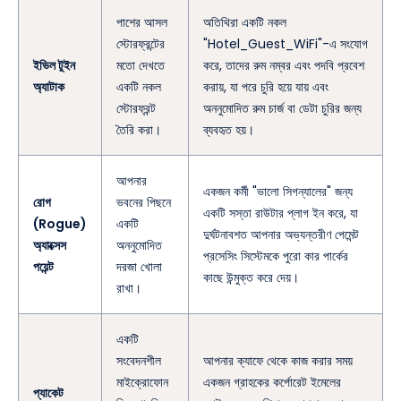
পাশের আসল
অতিথিরা একটি নকল
স্টোরফ্রন্টের
"Hotel_Guest_WiFi"-এ সংযোগ
ইভিল টুইন
মতো দেখতে
করে, তাদের রুম নম্বর এবং পদবি প্রবেশ
অ্যাটাক
একটি নকল
করায়, যা পরে চুরি হয়ে যায় এবং
স্টোরফ্রন্ট
অননুমোদিত রুম চার্জ বা ডেটা চুরির জন্য
তৈরি করা।
ব্যবহৃত হয়।
আপনার
একজন কর্মী "ভালো সিগন্যালের" জন্য
রোগ
ভবনের পিছনে
একটি সস্তা রাউটার প্লাগ ইন করে, যা
(Rogue)
একটি
দুর্ঘটনাবশত আপনার অভ্যন্তরীণ পেমেন্ট
অ্যাক্সেস
অননুমোদিত
প্রসেসিং সিস্টেমকে পুরো কার পার্কের
পয়েন্ট
দরজা খোলা
কাছে উন্মুক্ত করে দেয়।
রাখা।
একটি
সংবেদনশীল
আপনার ক্যাফে থেকে কাজ করার সময়
মাইক্রোফোন
একজন গ্রাহকের কর্পোরেট ইমেলের
প্যাকেট