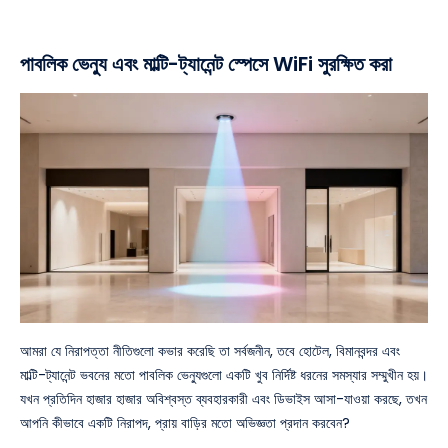
পাবলিক ভেন্যু এবং মাল্টি-ট্যানেন্ট স্পেসে WiFi সুরক্ষিত করা
আমরা যে নিরাপত্তা নীতিগুলো কভার করেছি তা সর্বজনীন, তবে হোটেল, বিমানবন্দর এবং
মাল্টি-ট্যানেন্ট ভবনের মতো পাবলিক ভেন্যুগুলো একটি খুব নির্দিষ্ট ধরনের সমস্যার সম্মুখীন হয়।
যখন প্রতিদিন হাজার হাজার অবিশ্বস্ত ব্যবহারকারী এবং ডিভাইস আসা-যাওয়া করছে, তখন
আপনি কীভাবে একটি নিরাপদ, প্রায় বাড়ির মতো অভিজ্ঞতা প্রদান করবেন?