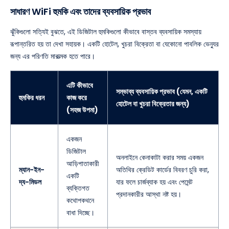
সাধারণ WiFi হুমকি এবং তাদের ব্যবসায়িক প্রভাব
ঝুঁকিগুলো সত্যিই বুঝতে, এই ডিজিটাল হুমকিগুলো কীভাবে বাস্তব ব্যবসায়িক সমস্যায়
রূপান্তরিত হয় তা দেখা সহায়ক। একটি হোটেল, খুচরা বিক্রেতা বা যেকোনো পাবলিক ভেন্যুর
জন্য এর পরিণতি মারাত্মক হতে পারে।
এটি কীভাবে
সম্ভাব্য ব্যবসায়িক প্রভাব (যেমন, একটি
হুমকির ধরন
কাজ করে
হোটেল বা খুচরা বিক্রেতার জন্য)
(সহজ উপমা)
একজন
ডিজিটাল
অনলাইনে কেনাকাটা করার সময় একজন
আড়িপাতাকারী
ম্যান-ইন-
অতিথির ক্রেডিট কার্ডের বিবরণ চুরি করা,
একটি
দ্য-মিডল
যার ফলে চার্জব্যাক হয় এবং পেমেন্ট
ব্যক্তিগত
প্রদানকারীর আস্থা নষ্ট হয়।
কথোপকথনে
বাধা দিচ্ছে।