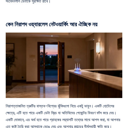
সংবেদনশীল ডেটাকে সুরক্ষিত রাখে।
কেন নিরাপদ ওয়্যারলেস নেটওয়ার্কিং আর ঐচ্ছিক নয়
নিরাপত্তাজনিত ত্রুটির বাস্তব-বিশ্বের ঝুঁকিগুলো নিয়ে একটু ভাবুন। একটি হোটেলের
ক্ষেত্রে, এটি হতে পারে একটি ডেটা ব্রিচ যা অতিথিদের পেমেন্টের বিবরণ ফাঁস করে দেয়।
একটি দোকানে, এর অর্থ হতে পারে গ্রাহকের লয়্যালটি তথ্যের সাথে আপস করা, যা আপনার
এত কষ্টে তৈরি করা আস্থাকে ভেঙে দেয় এবং আপনার ব্র্যান্ডের দীর্ঘস্থায়ী ক্ষতি করে।