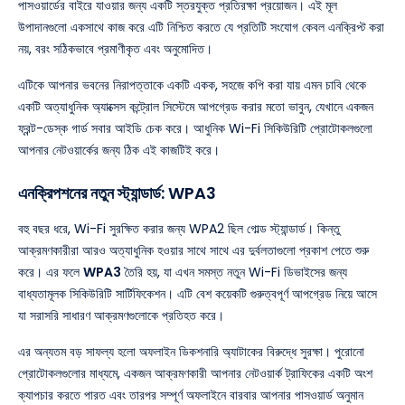
পাসওয়ার্ডের বাইরে যাওয়ার জন্য একটি স্তরযুক্ত প্রতিরক্ষা প্রয়োজন। এই মূল
উপাদানগুলো একসাথে কাজ করে এটি নিশ্চিত করতে যে প্রতিটি সংযোগ কেবল এনক্রিপ্ট করা
নয়, বরং সঠিকভাবে প্রমাণীকৃত এবং অনুমোদিত।
এটিকে আপনার ভবনের নিরাপত্তাকে একটি একক, সহজে কপি করা যায় এমন চাবি থেকে
একটি অত্যাধুনিক অ্যাক্সেস কন্ট্রোল সিস্টেমে আপগ্রেড করার মতো ভাবুন, যেখানে একজন
ফ্রন্ট-ডেস্ক গার্ড সবার আইডি চেক করে। আধুনিক Wi-Fi সিকিউরিটি প্রোটোকলগুলো
আপনার নেটওয়ার্কের জন্য ঠিক এই কাজটিই করে।
এনক্রিপশনের নতুন স্ট্যান্ডার্ড: WPA3
বহু বছর ধরে, Wi-Fi সুরক্ষিত করার জন্য WPA2 ছিল গোল্ড স্ট্যান্ডার্ড। কিন্তু
আক্রমণকারীরা আরও অত্যাধুনিক হওয়ার সাথে সাথে এর দুর্বলতাগুলো প্রকাশ পেতে শুরু
করে। এর ফলে
WPA3
তৈরি হয়, যা এখন সমস্ত নতুন Wi-Fi ডিভাইসের জন্য
বাধ্যতামূলক সিকিউরিটি সার্টিফিকেশন। এটি বেশ কয়েকটি গুরুত্বপূর্ণ আপগ্রেড নিয়ে আসে
যা সরাসরি সাধারণ আক্রমণগুলোকে প্রতিহত করে।
এর অন্যতম বড় সাফল্য হলো অফলাইন ডিকশনারি অ্যাটাকের বিরুদ্ধে সুরক্ষা। পুরোনো
প্রোটোকলগুলোর মাধ্যমে, একজন আক্রমণকারী আপনার নেটওয়ার্ক ট্রাফিকের একটি অংশ
ক্যাপচার করতে পারত এবং তারপর সম্পূর্ণ অফলাইনে বারবার আপনার পাসওয়ার্ড অনুমান