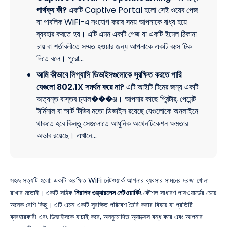
পার্থক্য কী?
একটি Captive Portal হলো সেই ওয়েব পেজ
যা পাবলিক WiFi-এ সংযোগ করার সময় আপনাকে বাধ্য হয়ে
ব্যবহার করতে হয়। এটি এমন একটি পেজ যা একটি ইমেল ঠিকানা
চায় বা শর্তাবলীতে সম্মত হওয়ার জন্য আপনাকে একটি বক্সে টিক
দিতে বলে। পুরো…
আমি কীভাবে লিগ্যাসি ডিভাইসগুলোকে সুরক্ষিত করতে পারি
যেগুলো 802.1X সমর্থন করে না?
এটি আইটি টিমের জন্য একটি
অত্যন্ত বাস্তব চ্যাল���ঞ্জ। আপনার কাছে প্রিন্টার, পেমেন্ট
টার্মিনাল বা স্মার্ট টিভির মতো ডিভাইস রয়েছে যেগুলোকে অনলাইনে
থাকতে হবে কিন্তু সেগুলোতে আধুনিক অথেনটিকেশন ক্ষমতার
অভাব রয়েছে। এখানে…
সহজ সত্যটি হলো: একটি অরক্ষিত WiFi নেটওয়ার্ক আপনার ব্যবসার সামনের দরজা খোলা
রাখার মতোই। একটি সঠিক
নিরাপদ ওয়্যারলেস নেটওয়ার্কিং
কৌশল সাধারণ পাসওয়ার্ডের চেয়ে
অনেক বেশি কিছু। এটি এমন একটি সুরক্ষিত পরিবেশ তৈরি করার বিষয়ে যা প্রতিটি
ব্যবহারকারী এবং ডিভাইসকে যাচাই করে, অননুমোদিত অ্যাক্সেস বন্ধ করে এবং আপনার