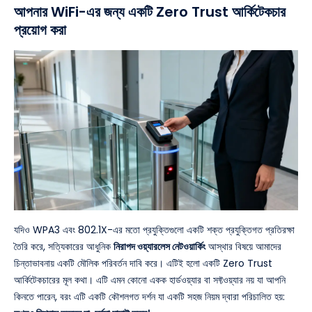
আপনার WiFi-এর জন্য একটি Zero Trust আর্কিটেকচার
প্রয়োগ করা
যদিও WPA3 এবং 802.1X-এর মতো প্রযুক্তিগুলো একটি শক্ত প্রযুক্তিগত প্রতিরক্ষা
তৈরি করে, সত্যিকারের আধুনিক
নিরাপদ ওয়্যারলেস নেটওয়ার্কিং
আস্থার বিষয়ে আমাদের
চিন্তাভাবনায় একটি মৌলিক পরিবর্তন দাবি করে। এটিই হলো একটি Zero Trust
আর্কিটেকচারের মূল কথা। এটি এমন কোনো একক হার্ডওয়্যার বা সফ্টওয়্যার নয় যা আপনি
কিনতে পারেন, বরং এটি একটি কৌশলগত দর্শন যা একটি সহজ নিয়ম দ্বারা পরিচালিত হয়: