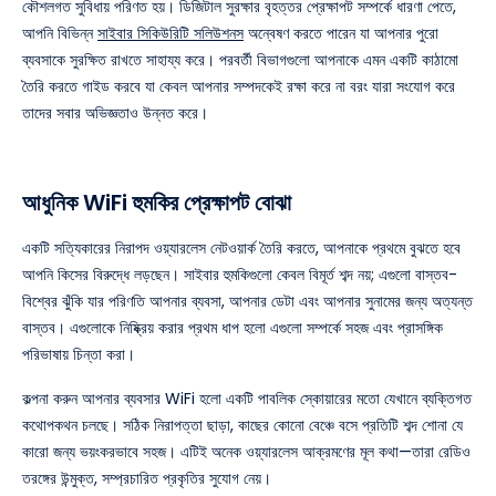
কৌশলগত সুবিধায় পরিণত হয়। ডিজিটাল সুরক্ষার বৃহত্তর প্রেক্ষাপট সম্পর্কে ধারণা পেতে,
আপনি বিভিন্ন
সাইবার সিকিউরিটি সলিউশনস
অন্বেষণ করতে পারেন যা আপনার পুরো
ব্যবসাকে সুরক্ষিত রাখতে সাহায্য করে। পরবর্তী বিভাগগুলো আপনাকে এমন একটি কাঠামো
তৈরি করতে গাইড করবে যা কেবল আপনার সম্পদকেই রক্ষা করে না বরং যারা সংযোগ করে
তাদের সবার অভিজ্ঞতাও উন্নত করে।
আধুনিক WiFi হুমকির প্রেক্ষাপট বোঝা
একটি সত্যিকারের নিরাপদ ওয়্যারলেস নেটওয়ার্ক তৈরি করতে, আপনাকে প্রথমে বুঝতে হবে
আপনি কিসের বিরুদ্ধে লড়ছেন। সাইবার হুমকিগুলো কেবল বিমূর্ত শব্দ নয়; এগুলো বাস্তব-
বিশ্বের ঝুঁকি যার পরিণতি আপনার ব্যবসা, আপনার ডেটা এবং আপনার সুনামের জন্য অত্যন্ত
বাস্তব। এগুলোকে নিষ্ক্রিয় করার প্রথম ধাপ হলো এগুলো সম্পর্কে সহজ এবং প্রাসঙ্গিক
পরিভাষায় চিন্তা করা।
কল্পনা করুন আপনার ব্যবসার WiFi হলো একটি পাবলিক স্কোয়ারের মতো যেখানে ব্যক্তিগত
কথোপকথন চলছে। সঠিক নিরাপত্তা ছাড়া, কাছের কোনো বেঞ্চে বসে প্রতিটি শব্দ শোনা যে
কারো জন্য ভয়ংকরভাবে সহজ। এটিই অনেক ওয়্যারলেস আক্রমণের মূল কথা—তারা রেডিও
তরঙ্গের উন্মুক্ত, সম্প্রচারিত প্রকৃতির সুযোগ নেয়।