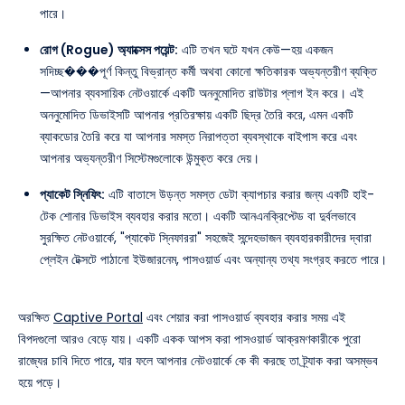
পারে।
রোগ (Rogue) অ্যাক্সেস পয়েন্ট:
এটি তখন ঘটে যখন কেউ—হয় একজন
সদিচ্ছ���পূর্ণ কিন্তু বিভ্রান্ত কর্মী অথবা কোনো ক্ষতিকারক অভ্যন্তরীণ ব্যক্তি
—আপনার ব্যবসায়িক নেটওয়ার্কে একটি অননুমোদিত রাউটার প্লাগ ইন করে। এই
অননুমোদিত ডিভাইসটি আপনার প্রতিরক্ষায় একটি ছিদ্র তৈরি করে, এমন একটি
ব্যাকডোর তৈরি করে যা আপনার সমস্ত নিরাপত্তা ব্যবস্থাকে বাইপাস করে এবং
আপনার অভ্যন্তরীণ সিস্টেমগুলোকে উন্মুক্ত করে দেয়।
প্যাকেট স্নিফিং:
এটি বাতাসে উড়ন্ত সমস্ত ডেটা ক্যাপচার করার জন্য একটি হাই-
টেক শোনার ডিভাইস ব্যবহার করার মতো। একটি আনএনক্রিপ্টেড বা দুর্বলভাবে
সুরক্ষিত নেটওয়ার্কে, "প্যাকেট স্নিফাররা" সহজেই সন্দেহভাজন ব্যবহারকারীদের দ্বারা
প্লেইন টেক্সটে পাঠানো ইউজারনেম, পাসওয়ার্ড এবং অন্যান্য তথ্য সংগ্রহ করতে পারে।
অরক্ষিত
Captive Portal
এবং শেয়ার করা পাসওয়ার্ড ব্যবহার করার সময় এই
বিপদগুলো আরও বেড়ে যায়। একটি একক আপস করা পাসওয়ার্ড আক্রমণকারীকে পুরো
রাজ্যের চাবি দিতে পারে, যার ফলে আপনার নেটওয়ার্কে কে কী করছে তা ট্র্যাক করা অসম্ভব
হয়ে পড়ে।