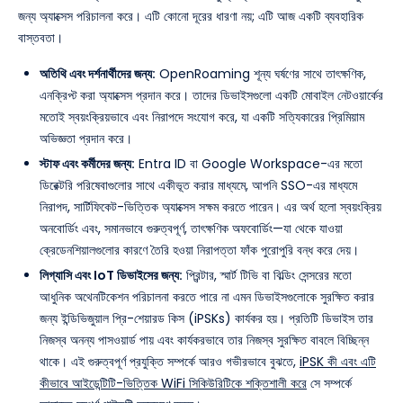
জন্য অ্যাক্সেস পরিচালনা করে। এটি কোনো দূরের ধারণা নয়; এটি আজ একটি ব্যবহারিক
বাস্তবতা।
অতিথি এবং দর্শনার্থীদের জন্য:
OpenRoaming শূন্য ঘর্ষণের সাথে তাৎক্ষণিক,
এনক্রিপ্ট করা অ্যাক্সেস প্রদান করে। তাদের ডিভাইসগুলো একটি মোবাইল নেটওয়ার্কের
মতোই স্বয়ংক্রিয়ভাবে এবং নিরাপদে সংযোগ করে, যা একটি সত্যিকারের প্রিমিয়াম
অভিজ্ঞতা প্রদান করে।
স্টাফ এবং কর্মীদের জন্য:
Entra ID বা Google Workspace-এর মতো
ডিরেক্টরি পরিষেবাগুলোর সাথে একীভূত করার মাধ্যমে, আপনি SSO-এর মাধ্যমে
নিরাপদ, সার্টিফিকেট-ভিত্তিক অ্যাক্সেস সক্ষম করতে পারেন। এর অর্থ হলো স্বয়ংক্রিয়
অনবোর্ডিং এবং, সমানভাবে গুরুত্বপূর্ণ, তাৎক্ষণিক অফবোর্ডিং—যা থেকে যাওয়া
ক্রেডেনশিয়ালগুলোর কারণে তৈরি হওয়া নিরাপত্তা ফাঁক পুরোপুরি বন্ধ করে দেয়।
লিগ্যাসি এবং IoT ডিভাইসের জন্য:
প্রিন্টার, স্মার্ট টিভি বা বিল্ডিং সেন্সরের মতো
আধুনিক অথেনটিকেশন পরিচালনা করতে পারে না এমন ডিভাইসগুলোকে সুরক্ষিত করার
জন্য ইন্ডিভিজুয়াল প্রি-শেয়ারড কিস (iPSKs) কার্যকর হয়। প্রতিটি ডিভাইস তার
নিজস্ব অনন্য পাসওয়ার্ড পায় এবং কার্যকরভাবে তার নিজস্ব সুরক্ষিত বাবলে বিচ্ছিন্ন
থাকে। এই গুরুত্বপূর্ণ প্রযুক্তি সম্পর্কে আরও গভীরভাবে বুঝতে,
iPSK কী এবং এটি
কীভাবে আইডেন্টিটি-ভিত্তিক WiFi সিকিউরিটিকে শক্তিশালী করে
সে সম্পর্কে