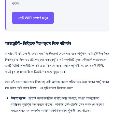
করুন।
গেস্ট WiFi সম্পর্কে জানুন
আইডেন্টিটি-ভিত্তিক নিরাপত্তার দিকে পরিবর্তন
এ কারণেই এই বেনামী, শেয়ার করা সিস্টেমগুলো থেকে সরে এসে আধুনিক, আইডেন্টিটি-চালিত
নিরাপত্তার দিকে যাওয়াটা অত্যন্ত গুরুত্বপূর্ণ। এই পদ্ধতিটি মূলত নেটওয়ার্ক অ্যাক্সেসকে
একটি ডিজিটাল আইডি কার্ডের মতো বিবেচনা করে, যেখানে প্রতিটি সংযোগ একটি নির্দিষ্ট,
যাচাইকৃত ব্যবহারকারী বা ডিভাইসের সাথে যুক্ত থাকে।
তবে এটি কেবল আত্মরক্ষার বিষয় নয়; এটি আপনার ব্যবসা পরিচালনার জন্য আরও স্মার্ট, আরও
দক্ষ উপায় তৈরি করার বিষয়ে। এর সুবিধাগুলো বিবেচনা করুন:
উন্নত সুরক্ষা:
প্রতিটি ব্যবহারকারীকে যাচাই করার মাধ্যমে, আপনি অননুমোদিত
অ্যাক্সেস পুরোপুরি বন্ধ করতে পারেন। আপনার নেটওয়ার্কের কোন অংশে কে সংযোগ
করতে পারবে সে সম্পর্কেও আপনি অবিশ্বাস্যভাবে সুনির্দিষ্ট হতে পারেন।