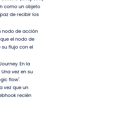
an como un objeto
az de recibir los
un nodo de acción
oque el nodo de
su flujo con el
ourney. En la
 Una vez en su
ic flow'.
da vez que un
Webhook recién