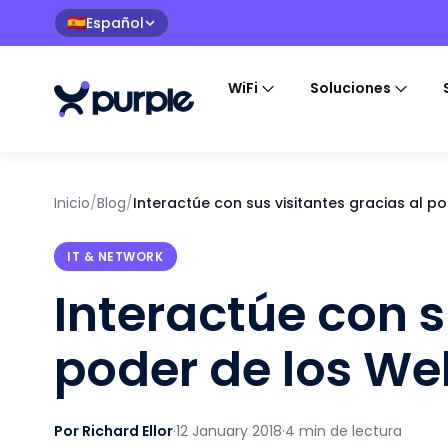
Español
🇪🇸
WiFi
Soluciones
Inicio
/
Blog
/
Interactúe con sus visitantes gracias al 
IT & NETWORK
Interactúe con s
poder de los W
Por Richard Ellor
·
12 January 2018
·
4 min de lectura