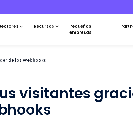
Sectores
Recursos
Pequeñas
Partn
empresas
poder de los Webhooks
us visitantes graci
ebhooks