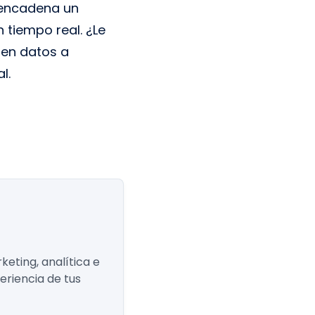
sencadena un
 tiempo real. ¿Le
aen datos a
l.
eting, analítica e
eriencia de tus