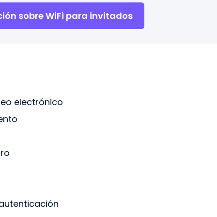
ión sobre WiFi para invitados
reo electrónico
ento
tro
autenticación