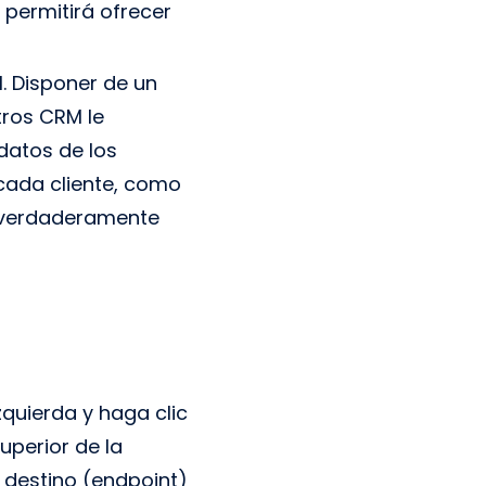
 permitirá ofrecer
. Disponer de un
tros CRM le
datos de los
cada cliente, como
a verdaderamente
zquierda y haga clic
uperior de la
e destino (endpoint)