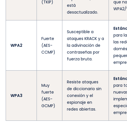
(TKIP)
que no
está
WPA2/
desactualizado.
Están
Susceptible a
para l
Fuerte
ataques KRACK y a
las re
WPA2
(AES-
la adivinación de
domést
CCMP)
contraseñas por
peque
fuerza bruta.
empre
Estánd
Resiste ataques
Muy
para t
de diccionario sin
fuerte
nueva
WPA3
conexión y el
(AES-
implem
espionaje en
GCMP)
especi
redes abiertas.
empre