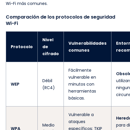
Wi-Fi más comunes.
Comparación de los protocolos de seguridad
Wi-Fi
Nivel
Vulnerabilidades
Entor
Protocolo
de
comunes
reco
cifrado
Fácilmente
Obsol
vulnerable en
Débil
utiliza
WEP
minutos con
(RC4)
ningu
herramientas
circun
básicas.
Vulnerable a
Hered
ataques
Medio
para di
WPA
específicos; TKIP