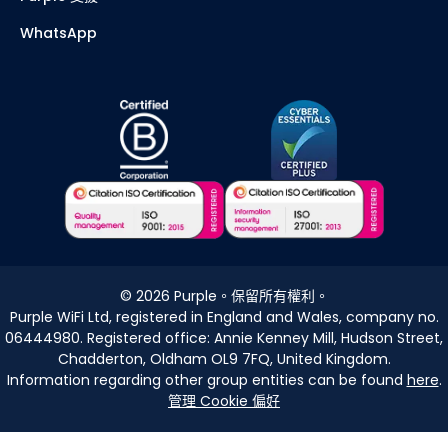
WhatsApp
©
2026
Purple。保留所有權利。
Purple WiFi Ltd, registered in England and Wales, company no.
06444980. Registered office: Annie Kenney Mill, Hudson Street,
Chadderton, Oldham OL9 7FQ, United Kingdom.
Information regarding other group entities can be found
here
.
管理 Cookie 偏好