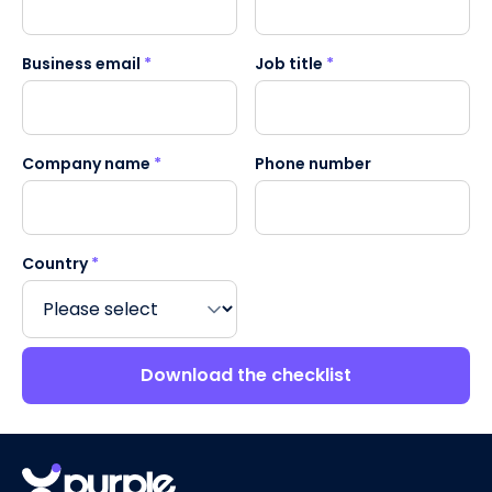
Business email
*
Job title
*
Company name
*
Phone number
Country
*
Download the checklist