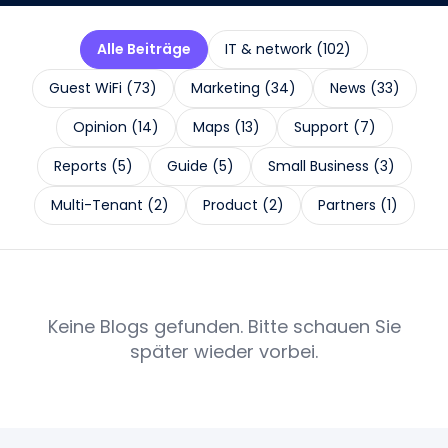
Alle Beiträge
IT & network
(
102
)
Guest WiFi
(
73
)
Marketing
(
34
)
News
(
33
)
Opinion
(
14
)
Maps
(
13
)
Support
(
7
)
Reports
(
5
)
Guide
(
5
)
Small Business
(
3
)
Multi-Tenant
(
2
)
Product
(
2
)
Partners
(
1
)
Keine Blogs gefunden. Bitte schauen Sie
später wieder vorbei.