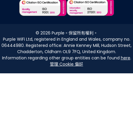
©
2026
Purple。保留所有權利。
Purple WiFi Ltd, registered in England and Wales, company no.
06444980. Registered office: Annie Kenney Mill, Hudson Street,
Chadderton, Oldham OL9 7FQ, United Kingdom.
Information regarding other group entities can be found
here
.
管理 Cookie 偏好